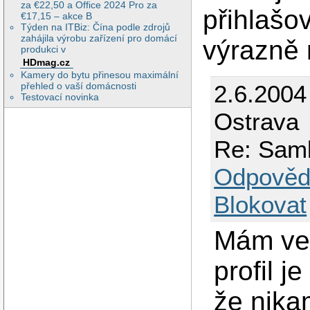
za €22,50 a Office 2024 Pro za
přihlašo
€17,15 – akce B
Týden na ITBiz: Čína podle zdrojů
zahájila výrobu zařízení pro domácí
výrazně 
produkci v
HDmag.cz
Kamery do bytu přinesou maximální
2.6.2004
přehled o vaší domácnosti
Testovací novinka
Ostrava
Re: Samb
Odpověd
Blokovat
Mám ve 
profil j
že nika