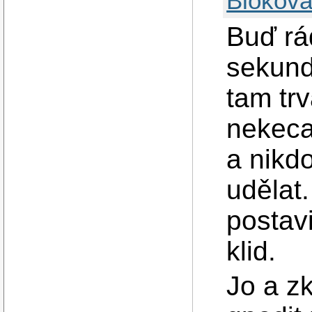
Blokova
Buď rád
sekund
tam trv
nekeca
a nikdo
udělat.
postav
klid.
Jo a zk