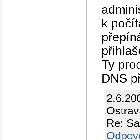
admini
k počí
přepín
přihla
Ty pro
DNS př
2.6.20
Ostrav
Re: Sa
Odpov