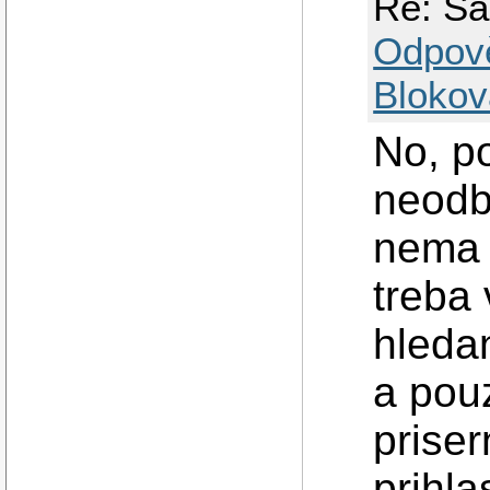
Re: Sa
Odpov
Blokov
No, p
neodb
nema 
treba
hleda
a pouz
priser
prihl