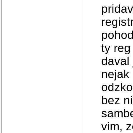
prida
regist
pohod
ty reg
daval 
nejak
odzko
bez ni
sambe
vim, 