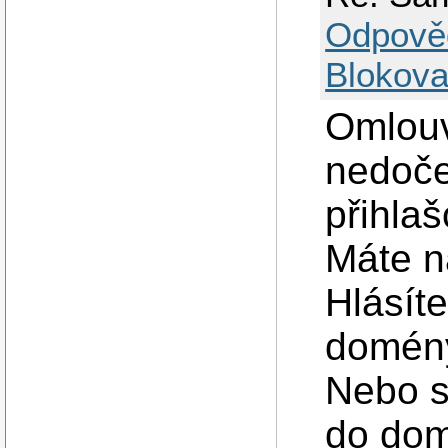
Odpově
Blokova
Omlouv
nedoče
přihla
Máte n
Hlásíte
domén
Nebo s
do dom