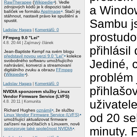
RawTherapee
(
Wikipedie
). Vedle
a Windo
zdrojových kódů je k dispozici také
balíček ve formátu
AppImage
. Stačí jej
stáhnout, nastavit právo ke spuštění a
Sambu j
spustit.
Ladislav Hagara
|
Komentářů: 0
prostudov
FFmpeg 9.0 "Lei"
4.8. 20:44 | Zajímavý článek
přihlási
Jean-Baptiste Kempf na svém blogu
představil novou verzi 9.0 "Lei"
kolekce
Jediné, 
svobodného softwaru umožňujícího
nahrávání, konverzi a streamovaní
digitálního zvuku a obrazu
FFmpeg
problém 
(
Wikipedie
).
Ladislav Hagara
|
Komentářů: 0
přihlašo
NVIDIA sponzorem služby Linux
Vendor Firmware Service (LVFS)
uživatel
4.8. 20:11 | Komunita
Richard Hughes
oznámil
, že službu
od 20 s
Linux Vendor Firmware Service (LVFS)
umožňující aktualizovat firmware
zařízení na počítačích s Linuxem, nově
minuty. F
sponzoruje také společnost NVIDIA
.