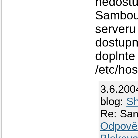
nedostu
Sambou.
serveru
dostupn
doplnte
/etc/ho
3.6.200
blog:
Sh
Re: Sam
Odpově