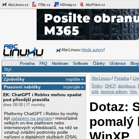
AbcLinuxu.cz
ITBiz.cz
HDmag.cz
AbcPráce.cz
AbcLinuxu
hledá autory
!
Poradna
FAQ
Hardware
Software
Články
Učebnice
Blog
Styl
×
AbcLinuxu
:/
Poradna
/
Lin
Zprávičky
napište »
Štítky
:
DHCP
,
distribuce
,
Pracovní nabídky
inzerujte »
sítě
,
textové editory
,
Vim
EK: ChatGPT i Roblox mohou spadat
pod přísnější pravidla
Dotaz: 
dnes 08:00 | IT novinky
Platformy ChatGPT i Roblox by mohly
pomalý 
být
zařazeny na seznam
mimořádně
velkých on-line platforem nebo
internetových vyhledávačů, na něž se
WinXP
vztahují zvláštní podmínky podle
nařízení o digitálních službách (DSA).