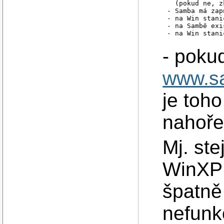
  (pokud ne, z
- Samba má zap
- na Win stani
- na Sambě exi
- pokud
www.s
je toh
nahoře
Mj. ste
WinXP 
špatně
nefunk