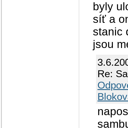
byly u
síť a 
stanic 
jsou m
3.6.20
Re: Sa
Odpov
Blokov
napos
sambu 