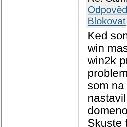
Odpověd
Blokovat
Ked som
win mas
win2k p
problem 
som na 
nastavi
domenov
Skuste 