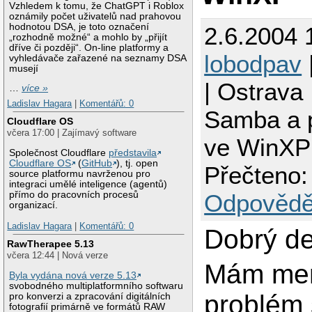
Vzhledem k tomu, že ChatGPT i Roblox
oznámily počet uživatelů nad prahovou
hodnotou DSA, je toto označení
2.6.2004 
„rozhodně možné“ a mohlo by „přijít
dříve či později“. On-line platformy a
lobodpav
vyhledávače zařazené na seznamy DSA
musejí
| Ostrava
…
více »
Ladislav Hagara
|
Komentářů: 0
Samba a p
Cloudflare OS
včera 17:00 | Zajímavý software
ve WinXP
Společnost Cloudflare
představila
Cloudflare OS
(
GitHub
), tj. open
Přečteno:
source platformu navrženou pro
integraci umělé inteligence (agentů)
Odpovědě
přímo do pracovních procesů
organizací.
Ladislav Hagara
|
Komentářů: 0
Dobrý de
RawTherapee 5.13
včera 12:44 | Nová verze
Mám me
Byla vydána nová verze 5.13
svobodného multiplatformního softwaru
problém
pro konverzi a zpracování digitálních
fotografií primárně ve formátů RAW