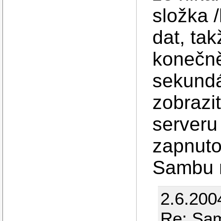
složka 
dat, ta
konečně
sekundá
zobrazi
serveru
zapnuto
Sambu m
2.6.200
Re: Sam