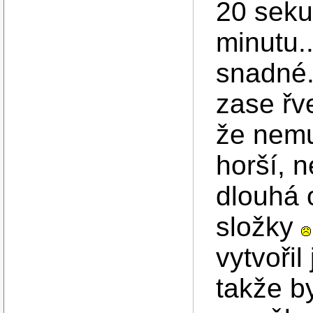
20 seku
minutu.
snadné.
zase řve
že nemu
horší, 
dlouhá 
složky
vytvořil
takže b