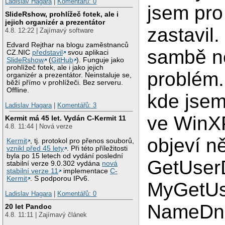
Ladislav Hagara
|
Komentářů: 0
jsem pro 
SlideRshow, prohlížeč fotek, ale i
jejich organizér a prezentátor
zastavil.
4.8. 12:22 | Zajímavý software
Edvard Rejthar na blogu zaměstnanců
sambě n
CZ.NIC
představil
svou aplikaci
SlideRshow
(
GitHub
). Funguje jako
prohlížeč fotek, ale i jako jejich
problém.
organizér a prezentátor. Neinstaluje se,
běží přímo v prohlížeči. Bez serveru.
Offline.
kde jsem
Ladislav Hagara
|
Komentářů: 3
ve WinXP
Kermit má 45 let. Vydán C-Kermit 11
4.8. 11:44 | Nová verze
objeví n
Kermit
, tj. protokol pro přenos souborů,
vznikl před 45 lety
. Při této příležitosti
byla po 15 letech od vydání poslední
GetUse
stabilní verze 9.0.302 vydána
nová
stabilní verze 11
implementace
C-
Kermit
. S podporou IPv6.
MyGetUs
Ladislav Hagara
|
Komentářů: 0
NameDns
20 let Pandoc
4.8. 11:11 | Zajímavý článek