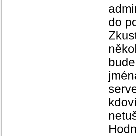
admi
do po
Zkus
někoh
bude
jmén
serve
kdoví
netu
Hodn