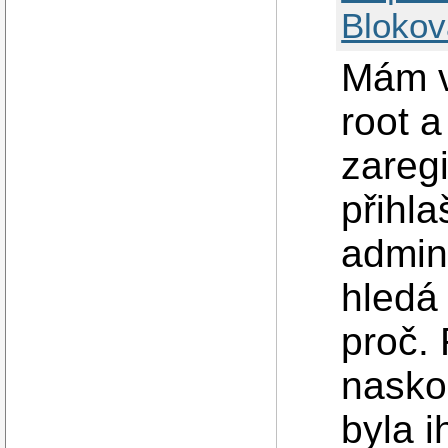
Blokov
Mám v
root 
zareg
přihl
admin
hledá
proč.
nasko
byla 