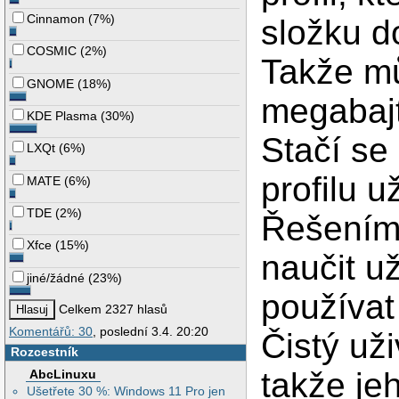
Cinnamon
(
7%
)
složku d
COSMIC
(
2%
)
Takže mů
GNOME
(
18%
)
megabajt
KDE Plasma
(
30%
)
Stačí se
LXQt
(
6%
)
profilu u
MATE
(
6%
)
TDE
(
2%
)
Řešením
Xfce
(
15%
)
naučit u
jiné/žádné
(
23%
)
používat
Celkem 2327 hlasů
Komentářů: 30
, poslední 3.4. 20:20
Čistý už
Rozcestník
takže je
AbcLinuxu
Ušetřete 30 %: Windows 11 Pro jen