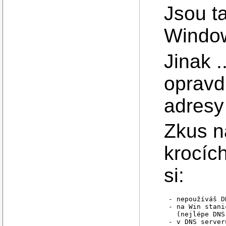
Jsou t
Windo
Jinak .
opravd
adresy
Zkus n
krocíc
si:
- nepoužíváš D
- na Win stani
  (nejlépe DNS
- v DNS server