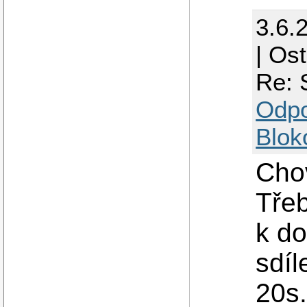
3.6.
| Os
Re: 
Odp
Blok
Chov
Třeb
k do
sdíl
20s.