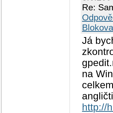
Re: Sam
Odpově
Blokova
Já bych
zkontr
gpedit.
na Win
celkem
angličt
http:/