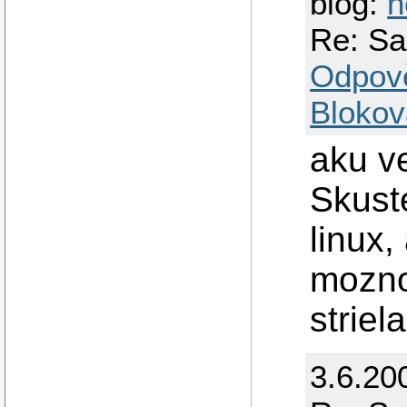
blog:
h
Re: Sa
Odpov
Blokov
aku v
Skust
linux,
mozno
striel
3.6.20