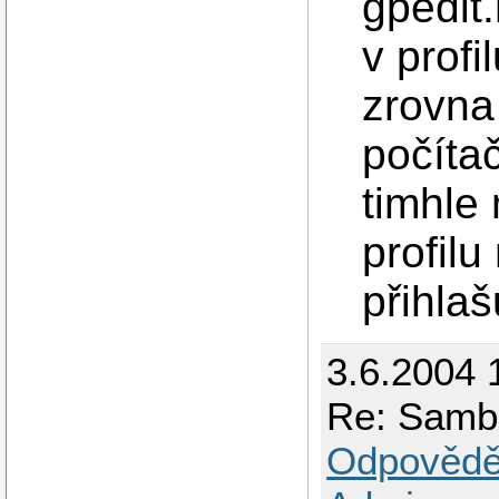
gpedit
v profi
zrovna
počíta
timhle 
profilu
přihlaš
3.6.2004 
Re: Samb
Odpovědě