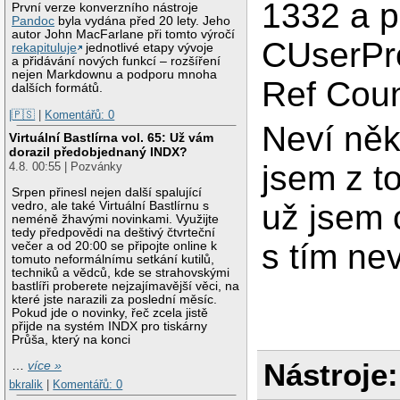
1332 a p
První verze konverzního nástroje
Pandoc
byla vydána před 20 lety. Jeho
autor John MacFarlane při tomto výročí
CUserPro
rekapituluje
jednotlivé etapy vývoje
a přidávání nových funkcí – rozšíření
nejen Markdownu a podporu mnoha
Ref Coun
dalších formátů.
|🇵🇸
|
Komentářů: 0
Neví něk
Virtuální Bastlírna vol. 65: Už vám
dorazil předobjednaný INDX?
jsem z to
4.8. 00:55 | Pozvánky
Srpen přinesl nejen další spalující
už jsem 
vedro, ale také Virtuální Bastlírnu s
neméně žhavými novinkami. Využijte
tedy předpovědi na deštivý čtvrteční
s tím ne
večer a od 20:00 se připojte online k
tomuto neformálnímu setkání kutilů,
techniků a vědců, kde se strahovskými
bastlíři proberete nejzajímavější věci, na
které jste narazili za poslední měsíc.
Pokud jde o novinky, řeč zcela jistě
přijde na systém INDX pro tiskárny
Průša, který na konci
Nástroje:
…
více »
bkralik
|
Komentářů: 0