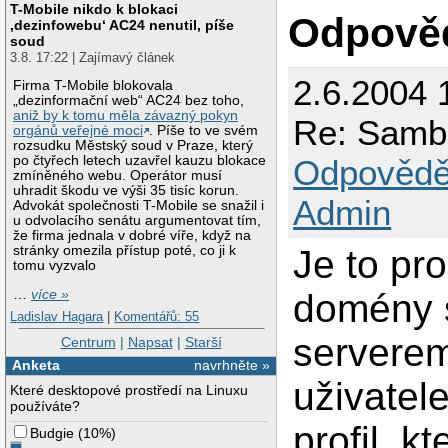
T-Mobile nikdo k blokaci
Odpově
‚dezinfowebu‘ AC24 nenutil, píše
soud
3.8. 17:22 | Zajímavý článek
2.6.2004 
Firma T-Mobile blokovala
„dezinformační web“ AC24 bez toho,
aniž by k tomu měla závazný pokyn
Re: Samb
orgánů veřejné moci
. Píše to ve svém
rozsudku Městský soud v Praze, který
Odpovědě
po čtyřech letech uzavřel kauzu blokace
zmíněného webu. Operátor musí
uhradit škodu ve výši 35 tisíc korun.
Admin
Advokát společnosti T-Mobile se snažil i
u odvolacího senátu argumentovat tím,
že firma jednala v dobré víře, když na
Je to pro
stránky omezila přístup poté, co ji k
tomu vyzvalo
domény s
…
více »
Ladislav Hagara
|
Komentářů: 55
serverem
Centrum
|
Napsat
|
Starší
Anketa
navrhněte »
uživatel
Které desktopové prostředí na Linuxu
používáte?
profil, k
Budgie
(
10%
)