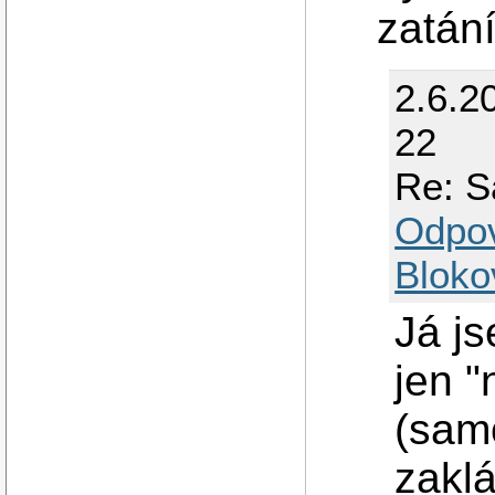
zatán
2.6.2
22
Re: S
Odpo
Bloko
Já j
jen "
(sam
zakl