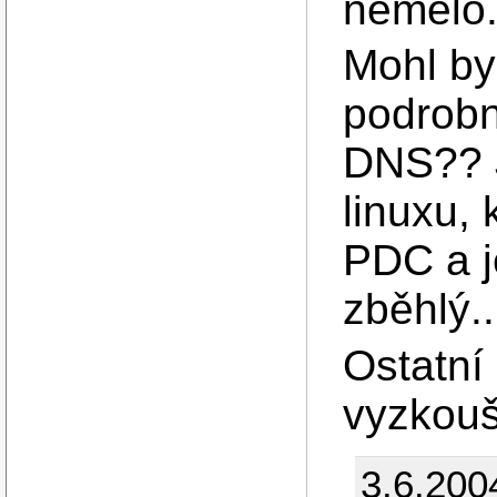
nemělo
Mohl by
podrobn
DNS?? J
linuxu,
PDC a j
zběhlý..
Ostatní 
vyzkouš
3.6.200