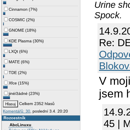
Urine sho
Cinnamon
(
7%
)
Spock.
COSMIC
(
2%
)
14.9.2
GNOME
(
18%
)
Re: D
KDE Plasma
(
30%
)
Odpov
LXQt
(
6%
)
MATE
(
6%
)
Blokov
TDE
(
2%
)
V moji
Xfce
(
15%
)
jsem h
jiné/žádné
(
23%
)
Celkem 2352 hlasů
14.9.
Komentářů: 30
, poslední 3.4. 20:20
Rozcestník
45 | 
AbcLinuxu