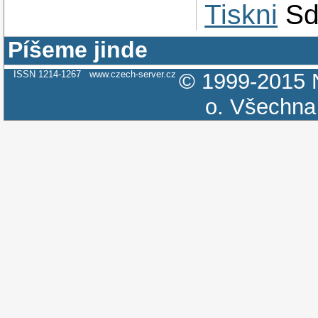
Tiskni
Sd
Píšeme jinde
ISSN 1214-1267
www.czech-server.cz
© 1999-2015
o.
Všechna 