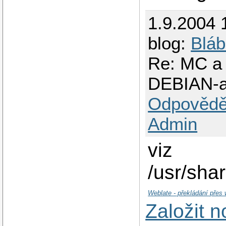
1.9.2004 
blog:
Bláb
Re: MC a 
DEBIAN-a
Odpovědě
Admin
viz
/usr/sh
Weblate - překládání přes
Založit 