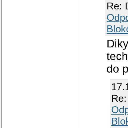
Re: 
Odp
Blok
Diky
tec
do p
17.
Re:
Odp
Blo