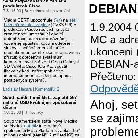
Série bezpečnostních záplat v
DEBIAN-
produktech Cisco
7.8. 16:00 | Bezpečnostní upozornění
Vládní CERT upozorňuje (
𝕏
) na
sérii
1.9.2004 
bezpečnostních záplat
(CVSS 9.9) v
produktech Cisco řešících kritické
zranitelnosti umožňující obejití
MC a adr
autentizace, eskalaci oprávnění,
vzdálené spuštění kódu a odepření
služby. Úspěšné zneužití může
ukonceni 
útočníkům umožnit získat neoprávněný
přístup k dotčeným systémům,
DEBIAN-a
kompromitovat zařízení Cisco Catalyst
SD-WAN a Cisco IOS XE, spustit
libovolný kód, zpřístupnit citlivé
Přečteno:
informace nebo narušit dostupnost
postižených systémů.
Odpovědě
Ladislav Hagara
|
Komentářů: 2
Soud nařídil firmě Meta zaplatit 567
Ahoj, se
milionů USD kvůli újmě způsobené
dětem
7.8. 15:33 | IT novinky
se zaji
Soud v americkém státě Nové Mexiko
ve čtvrtek
nařídil
internetové
problem
společnosti Meta Platforms zaplatit 567
milionů dolarů (téměř 12 miliard Kč) za