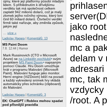
újmy, které její platformy působí mladým
prihlase
lidem. S přihlédnutím k dřívějšímu
verdiktu tak má společnost celkem
zaplatit 942 milionů dolarů, což je malý
server(
zlomek jejího ročního výnosu, který loni
činil 60 miliard dolarů. Čtvrteční verdikt
firmě také nařizuje, aby změnila způsob,
jako root
jakým její
…
více »
nasledne
Ladislav Hagara
|
Komentářů: 13
mc a pa
MS Paint Doom
7.8. 12:44 | Humor
delam v
Mark Russinovich (CTO v Microsoft
Azure) se
na LinkedIn pochlubil
svým
projektem
MS Paint Doom
napsaným
adresari
pomocí Claude. Hru Doom umožňuje
hrát v programu Malování (Microsoft
Paint). Malování funguje jako monitor.
mc, tak 
Herní engine (ViZDoom) běží na pozadí
a každý vykreslený snímek hry vkládá
automaticky přes schránku (clipboard)
vzdycky 
do Malování.
Ladislav Hagara
|
Komentářů: 3
/root. A 
EK: ChatGPT i Roblox mohou spadat
pod přísnější pravidla