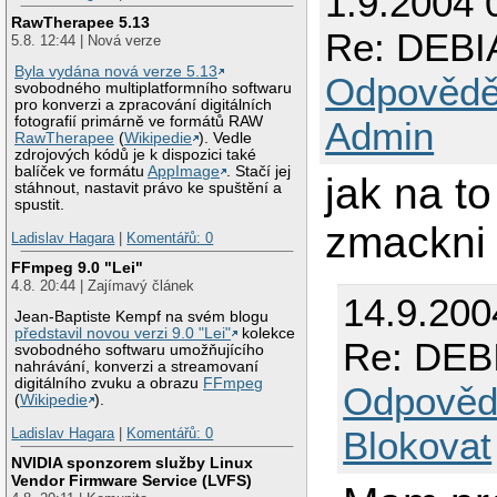
1.9.2004
RawTherapee 5.13
Re: DEBI
5.8. 12:44 | Nová verze
Byla vydána nová verze 5.13
Odpovědě
svobodného multiplatformního softwaru
pro konverzi a zpracování digitálních
fotografií primárně ve formátů RAW
Admin
RawTherapee
(
Wikipedie
). Vedle
zdrojových kódů je k dispozici také
balíček ve formátu
AppImage
. Stačí jej
jak na to
stáhnout, nastavit právo ke spuštění a
spustit.
zmackni 
Ladislav Hagara
|
Komentářů: 0
FFmpeg 9.0 "Lei"
4.8. 20:44 | Zajímavý článek
14.9.200
Jean-Baptiste Kempf na svém blogu
představil novou verzi 9.0 "Lei"
kolekce
Re: DEB
svobodného softwaru umožňujícího
nahrávání, konverzi a streamovaní
digitálního zvuku a obrazu
FFmpeg
Odpověd
(
Wikipedie
).
Blokovat
Ladislav Hagara
|
Komentářů: 0
NVIDIA sponzorem služby Linux
Vendor Firmware Service (LVFS)