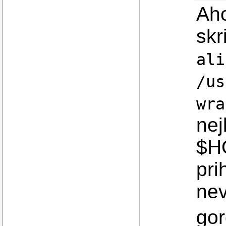
Aho
skr
ali
/us
wra
nej
$H
pri
nev
go