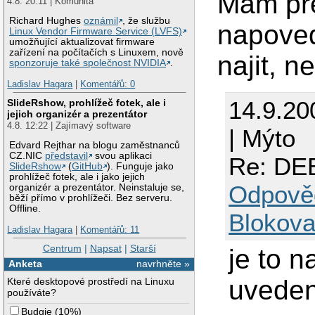
Mam pre
4.8. 20:11 | Komunita
Richard Hughes
oznámil
, že službu
napoved
Linux Vendor Firmware Service (LVFS)
umožňující aktualizovat firmware
zařízení na počítačích s Linuxem, nově
najit, n
sponzoruje také společnost NVIDIA
.
Ladislav Hagara
|
Komentářů: 0
14.9.20
SlideRshow, prohlížeč fotek, ale i
jejich organizér a prezentátor
4.8. 12:22 | Zajímavý software
| Mýto
Edvard Rejthar na blogu zaměstnanců
CZ.NIC
představil
svou aplikaci
Re: DE
SlideRshow
(
GitHub
). Funguje jako
prohlížeč fotek, ale i jako jejich
Odpově
organizér a prezentátor. Neinstaluje se,
běží přímo v prohlížeči. Bez serveru.
Offline.
Blokova
Ladislav Hagara
|
Komentářů: 11
Centrum
|
Napsat
|
Starší
je to 
Anketa
navrhněte »
uveden
Které desktopové prostředí na Linuxu
používáte?
Budgie
(
10%
)