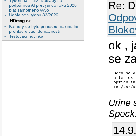
Týden na ITBiz: Náklady na
Re: D
podpůrnou AI převýší do roku 2028
plat samotného vývo
Odpo
Událo se v týdnu 32/2026
HDmag.cz
Bloko
Kamery do bytu přinesou maximální
přehled o vaší domácnosti
Testovací novinka
ok , 
se za
 Because o
 after exi
 option in
Urine 
Spock
14.9