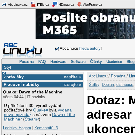
AbcLinuxu.cz
ITBiz.cz
HDmag.cz
AbcPráce.cz
AbcLinuxu
hledá autory
!
Poradna
FAQ
Hardware
Software
Články
Učebnice
Blog
Styl
×
AbcLinuxu
:/
Poradna
/
Lin
Zprávičky
napište »
Pracovní nabídky
inzerujte »
Štítky
:
Debian
,
distribuce
Quake: Dawn of the Machine
Dotaz: 
včera 04:44 | IT novinky
U příležitosti 30. výročí vydání
adresar
počítačové hry
Quake
byla
vydána
nová epizoda
s názvem
Dawn of the
Machine
(
Steam
).
ukoncen
Ladislav Hagara
|
Komentářů: 3