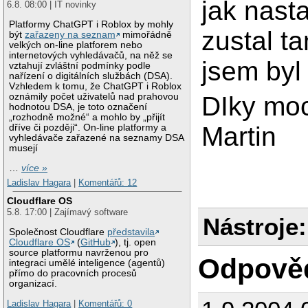
jak nast
6.8. 08:00 | IT novinky
Platformy ChatGPT i Roblox by mohly
zustal t
být
zařazeny na seznam
mimořádně
velkých on-line platforem nebo
internetových vyhledávačů, na něž se
jsem byl
vztahují zvláštní podmínky podle
nařízení o digitálních službách (DSA).
Vzhledem k tomu, že ChatGPT i Roblox
DIky moc
oznámily počet uživatelů nad prahovou
hodnotou DSA, je toto označení
„rozhodně možné“ a mohlo by „přijít
Martin
dříve či později“. On-line platformy a
vyhledávače zařazené na seznamy DSA
musejí
…
více »
Ladislav Hagara
|
Komentářů: 12
Cloudflare OS
5.8. 17:00 | Zajímavý software
Nástroje:
Společnost Cloudflare
představila
Cloudflare OS
(
GitHub
), tj. open
source platformu navrženou pro
Odpově
integraci umělé inteligence (agentů)
přímo do pracovních procesů
organizací.
Ladislav Hagara
|
Komentářů: 0