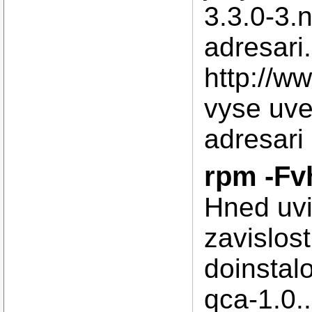
3.3.0-3.
adresari
http://w
vyse uv
adresari 
rpm -Fv
Hned uvi
zavislos
doinstalo
qca-1.0..