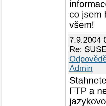
informac
co jsem 
všem!
7.9.2004 
Re: SUSE 
Odpovědě
Admin
Stahnete
FTP a ne
jazykovo