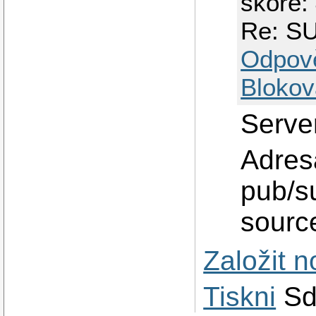
skóre:
Re: SU
Odpov
Blokov
Serve
Adres
pub/s
sourc
Založit 
Tiskni
Sd