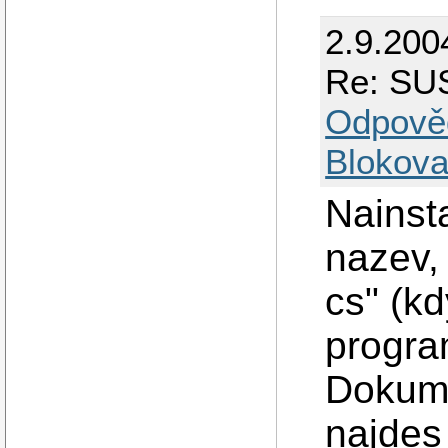
2.9.200
Re: SUS
Odpově
Blokova
Nainsta
nazev,
cs" (k
progra
Dokume
najdes