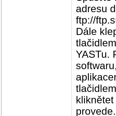
adresu d
ftp://ft
Dále kle
tlačidlem
YASTu. P
softwaru
aplikacem
tlačidlem
kliknětet
provede.