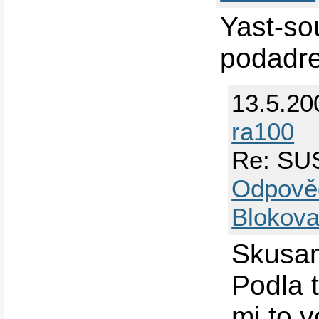
Yast-so
podadre
13.5.20
ra100
Re: SUS
Odpově
Blokova
Skusam
Podla 
mi to 