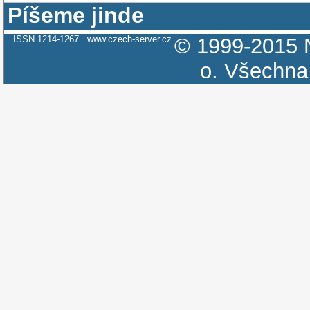
Píšeme jinde
ISSN 1214-1267
www.czech-server.cz
© 1999-2015
o.
Všechna 