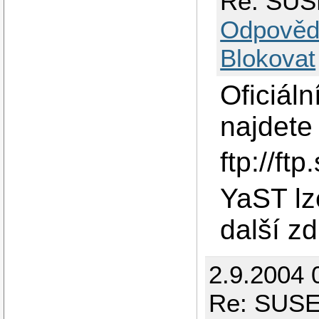
Re: SUSE
Odpověd
Blokovat
Oficiál
najdete
ftp://f
YaST lze
další zd
2.9.2004 
Re: SUSE 