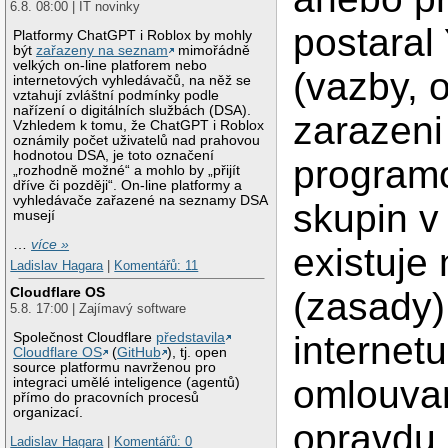
6.8. 08:00 | IT novinky
postaral
Platformy ChatGPT i Roblox by mohly
být
zařazeny na seznam
mimořádně
velkých on-line platforem nebo
(vazby, 
internetových vyhledávačů, na něž se
vztahují zvláštní podmínky podle
nařízení o digitálních službách (DSA).
zarazeni
Vzhledem k tomu, že ChatGPT i Roblox
oznámily počet uživatelů nad prahovou
hodnotou DSA, je toto označení
program
„rozhodně možné“ a mohlo by „přijít
dříve či později“. On-line platformy a
vyhledávače zařazené na seznamy DSA
skupin v
musejí
…
více »
existuje
Ladislav Hagara
|
Komentářů: 11
Cloudflare OS
(zasady)
5.8. 17:00 | Zajímavý software
internet
Společnost Cloudflare
představila
Cloudflare OS
(
GitHub
), tj. open
source platformu navrženou pro
omlouvam
integraci umělé inteligence (agentů)
přímo do pracovních procesů
organizací.
opravdu 
Ladislav Hagara
|
Komentářů: 0