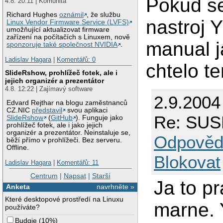
Pokud se
4.8. 20:11 | Komunita
Richard Hughes
oznámil
, že službu
nastroj 
Linux Vendor Firmware Service (LVFS)
umožňující aktualizovat firmware
zařízení na počítačích s Linuxem, nově
manual j
sponzoruje také společnost NVIDIA
.
Ladislav Hagara
|
Komentářů: 0
chtelo t
SlideRshow, prohlížeč fotek, ale i
jejich organizér a prezentátor
4.8. 12:22 | Zajímavý software
2.9.2004
Edvard Rejthar na blogu zaměstnanců
CZ.NIC
představil
svou aplikaci
Re: SUSE
SlideRshow
(
GitHub
). Funguje jako
prohlížeč fotek, ale i jako jejich
organizér a prezentátor. Neinstaluje se,
Odpověd
běží přímo v prohlížeči. Bez serveru.
Offline.
Blokovat
Ladislav Hagara
|
Komentářů: 11
Centrum
|
Napsat
|
Starší
Ja to p
Anketa
navrhněte »
Které desktopové prostředí na Linuxu
marne. 
používáte?
Budgie
(
10%
)