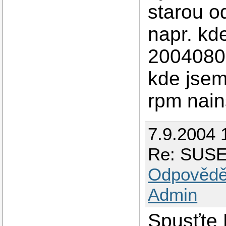
starou o
napr. k
20040806
kde jsem
rpm nain
7.9.2004 
Re: SUSE 
Odpovědě
Admin
Spusťte 