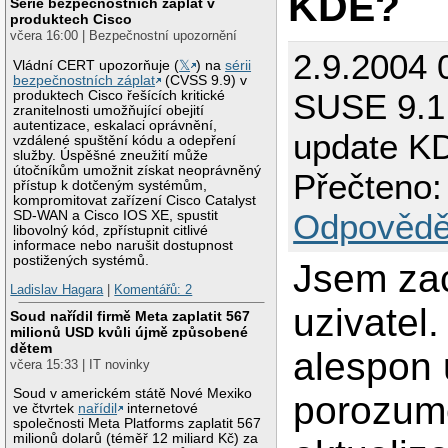
KDE?
Série bezpečnostních záplat v
produktech Cisco
včera 16:00 | Bezpečnostní upozornění
2.9.2004 
Vládní CERT upozorňuje (
𝕏
) na
sérii
bezpečnostních záplat
(CVSS 9.9) v
SUSE 9.1 
produktech Cisco řešících kritické
zranitelnosti umožňující obejití
autentizace, eskalaci oprávnění,
update K
vzdálené spuštění kódu a odepření
služby. Úspěšné zneužití může
útočníkům umožnit získat neoprávněný
Přečteno:
přístup k dotčeným systémům,
kompromitovat zařízení Cisco Catalyst
Odpovědě
SD-WAN a Cisco IOS XE, spustit
libovolný kód, zpřístupnit citlivé
informace nebo narušit dostupnost
postižených systémů.
Jsem zac
Ladislav Hagara
|
Komentářů: 2
uzivatel
Soud nařídil firmě Meta zaplatit 567
milionů USD kvůli újmě způsobené
dětem
alespon 
včera 15:33 | IT novinky
Soud v americkém státě Nové Mexiko
porozume
ve čtvrtek
nařídil
internetové
společnosti Meta Platforms zaplatit 567
milionů dolarů (téměř 12 miliard Kč) za