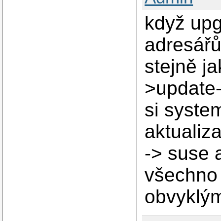
když upg
adresářů
stejně j
>update-
si syste
aktualiza
-> suse a
všechno
obvyklým