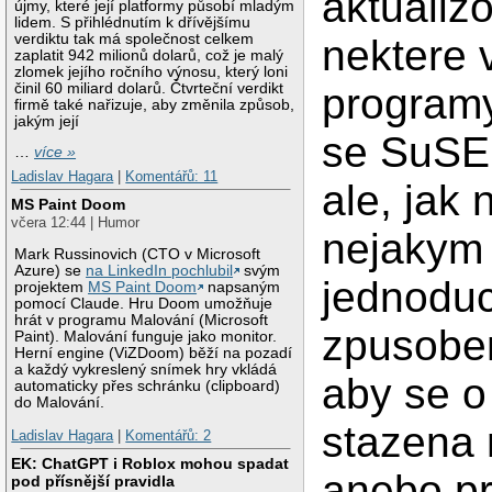
aktualiz
újmy, které její platformy působí mladým
lidem. S přihlédnutím k dřívějšímu
verdiktu tak má společnost celkem
nektere 
zaplatit 942 milionů dolarů, což je malý
zlomek jejího ročního výnosu, který loni
činil 60 miliard dolarů. Čtvrteční verdikt
program
firmě také nařizuje, aby změnila způsob,
jakým její
se SuSE
…
více »
Ladislav Hagara
|
Komentářů: 11
ale, jak
MS Paint Doom
včera 12:44 | Humor
nejakym
Mark Russinovich (CTO v Microsoft
Azure) se
na LinkedIn pochlubil
svým
jednodu
projektem
MS Paint Doom
napsaným
pomocí Claude. Hru Doom umožňuje
hrát v programu Malování (Microsoft
zpusobem
Paint). Malování funguje jako monitor.
Herní engine (ViZDoom) běží na pozadí
a každý vykreslený snímek hry vkládá
aby se o
automaticky přes schránku (clipboard)
do Malování.
stazena
Ladislav Hagara
|
Komentářů: 2
EK: ChatGPT i Roblox mohou spadat
anebo pr
pod přísnější pravidla