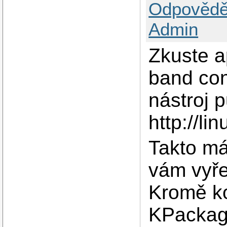
Odpovědě
Admin
Zkuste a
band con
nástroj 
http://l
Takto mát
vám vyře
Kromě ko
KPackage