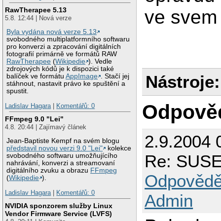
RawTherapee 5.13
ve svem 
5.8. 12:44 | Nová verze
Byla vydána nová verze 5.13
svobodného multiplatformního softwaru
pro konverzi a zpracování digitálních
fotografií primárně ve formátů RAW
RawTherapee
(
Wikipedie
). Vedle
zdrojových kódů je k dispozici také
Nástroje:
balíček ve formátu
AppImage
. Stačí jej
stáhnout, nastavit právo ke spuštění a
spustit.
Odpově
Ladislav Hagara
|
Komentářů: 0
FFmpeg 9.0 "Lei"
4.8. 20:44 | Zajímavý článek
2.9.2004 
Jean-Baptiste Kempf na svém blogu
představil novou verzi 9.0 "Lei"
kolekce
Re: SUSE 
svobodného softwaru umožňujícího
nahrávání, konverzi a streamovaní
digitálního zvuku a obrazu
FFmpeg
Odpovědě
(
Wikipedie
).
Ladislav Hagara
|
Komentářů: 0
Admin
NVIDIA sponzorem služby Linux
Vendor Firmware Service (LVFS)