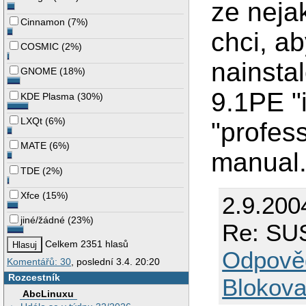
ze neja
Cinnamon
(
7%
)
chci, a
COSMIC
(
2%
)
nainsta
GNOME
(
18%
)
9.1PE "
KDE Plasma
(
30%
)
LXQt
(
6%
)
"profess
MATE
(
6%
)
manual.
TDE
(
2%
)
Xfce
(
15%
)
2.9.200
jiné/žádné
(
23%
)
Re: SUS
Celkem 2351 hlasů
Odpově
Komentářů: 30
, poslední 3.4. 20:20
Rozcestník
Blokova
AbcLinuxu