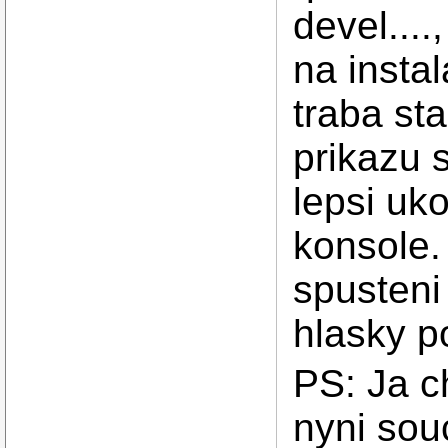
devel....
na insta
traba st
prikazu 
lepsi uk
konsole.
spusteni
hlasky po
PS: Ja c
nyni sou