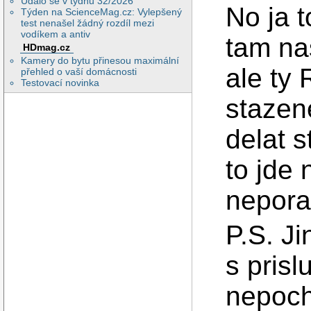
Událo se v týdnu 32/2026
No ja 
Týden na ScienceMag.cz: Vylepšený
test nenašel žádný rozdíl mezi
vodíkem a antiv
tam nas
HDmag.cz
Kamery do bytu přinesou maximální
ale ty
přehled o vaší domácnosti
Testovací novinka
stazen
delat 
to jde 
nepora
P.S. J
s pris
nepoch