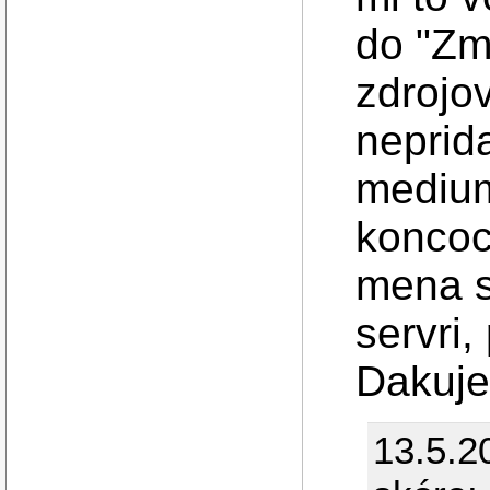
do "Zme
zdrojo
neprida
medium
koncoc
mena s
servri,
Dakuj
13.5.2