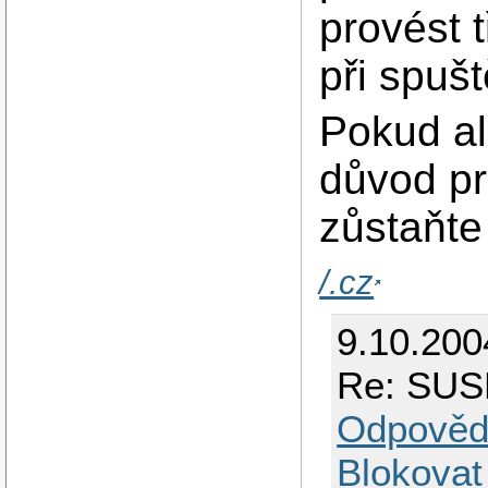
provést 
při spu
Pokud al
důvod pr
zůstaňte
/.cz
9.10.200
Re: SUSE
Odpověd
Blokovat