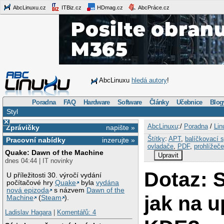
AbcLinuxu.cz
ITBiz.cz
HDmag.cz
AbcPráce.cz
AbcLinuxu
hledá autory
!
Poradna
FAQ
Hardware
Software
Články
Učebnice
Blog
Styl
×
AbcLinuxu
:/
Poradna
/
Lin
Zprávičky
napište »
Štítky
:
APT
,
balíčkovací 
Pracovní nabídky
inzerujte »
ovladače
,
PDF
,
prohlížeče
Quake: Dawn of the Machine
Upravit
dnes 04:44 | IT novinky
Dotaz: 
U příležitosti 30. výročí vydání
počítačové hry
Quake
byla
vydána
nová epizoda
s názvem
Dawn of the
jak na 
Machine
(
Steam
).
Ladislav Hagara
|
Komentářů: 4