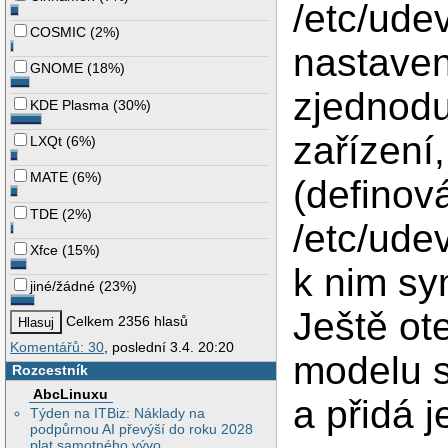
/etc/udev
COSMIC
(
2%
)
nastaven
GNOME
(
18%
)
zjednodu
KDE Plasma
(
30%
)
zařízení
LXQt
(
6%
)
MATE
(
6%
)
(definov
TDE
(
2%
)
/etc/udev
Xfce
(
15%
)
k nim sy
jiné/žádné
(
23%
)
Ještě ote
Celkem 2356 hlasů
Komentářů: 30
, poslední 3.4. 20:20
modelu s
Rozcestník
AbcLinuxu
a přidá j
Týden na ITBiz: Náklady na
podpůrnou AI převýší do roku 2028
plat samotného vývo