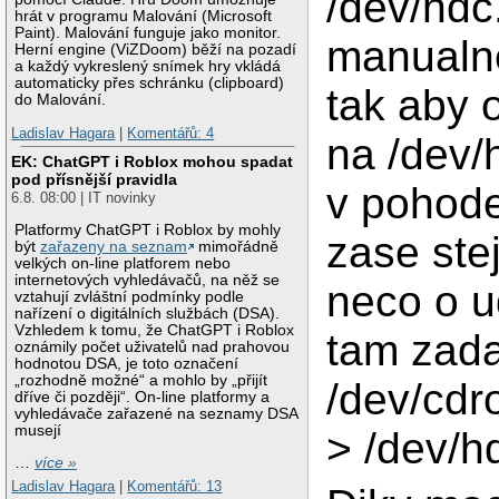
/dev/hdc
hrát v programu Malování (Microsoft
Paint). Malování funguje jako monitor.
manualn
Herní engine (ViZDoom) běží na pozadí
a každý vykreslený snímek hry vkládá
automaticky přes schránku (clipboard)
tak aby 
do Malování.
Ladislav Hagara
|
Komentářů: 4
na /dev/
EK: ChatGPT i Roblox mohou spadat
pod přísnější pravidla
v pohode
6.8. 08:00 | IT novinky
Platformy ChatGPT i Roblox by mohly
zase ste
být
zařazeny na seznam
mimořádně
velkých on-line platforem nebo
internetových vyhledávačů, na něž se
neco o 
vztahují zvláštní podmínky podle
nařízení o digitálních službách (DSA).
Vzhledem k tomu, že ChatGPT i Roblox
tam zada
oznámily počet uživatelů nad prahovou
hodnotou DSA, je toto označení
„rozhodně možné“ a mohlo by „přijít
/dev/cdr
dříve či později“. On-line platformy a
vyhledávače zařazené na seznamy DSA
musejí
> /dev/h
…
více »
Ladislav Hagara
|
Komentářů: 13