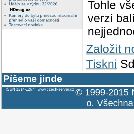
Tohle vš
Událo se v týdnu 32/2026
HDmag.cz
verzi ba
Kamery do bytu přinesou maximální
přehled o vaší domácnosti
Testovací novinka
nejjedn
Založit 
Tiskni
Sd
Píšeme jinde
ISSN 1214-1267
www.czech-server.cz
© 1999-2015
o.
Všechna 