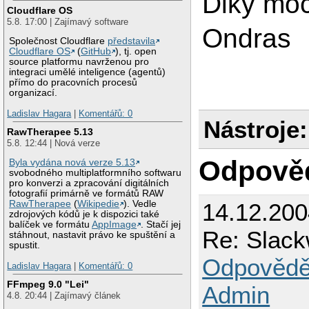
Diky moc
Cloudflare OS
5.8. 17:00 | Zajímavý software
Ondras
Společnost Cloudflare
představila
Cloudflare OS
(
GitHub
), tj. open
source platformu navrženou pro
integraci umělé inteligence (agentů)
přímo do pracovních procesů
organizací.
Ladislav Hagara
|
Komentářů: 0
Nástroje:
RawTherapee 5.13
5.8. 12:44 | Nová verze
Odpově
Byla vydána nová verze 5.13
svobodného multiplatformního softwaru
pro konverzi a zpracování digitálních
fotografií primárně ve formátů RAW
14.12.200
RawTherapee
(
Wikipedie
). Vedle
zdrojových kódů je k dispozici také
balíček ve formátu
AppImage
. Stačí jej
Re: Slack
stáhnout, nastavit právo ke spuštění a
spustit.
Odpovědě
Ladislav Hagara
|
Komentářů: 0
FFmpeg 9.0 "Lei"
Admin
4.8. 20:44 | Zajímavý článek