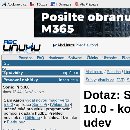
AbcLinuxu.cz
ITBiz.cz
HDmag.cz
AbcPráce.cz
AbcLinuxu
hledá autory
!
Poradna
FAQ
Hardware
Software
Články
Učebnice
Blog
Styl
×
AbcLinuxu
:/
Poradna
/
Lin
Zprávičky
napište »
Pracovní nabídky
inzerujte »
Štítky
:
distribuce
,
DVD
,
S
Sonic Pi 5.0.0
Dotaz: 
dnes 12:44 | Nová verze
Sam Aaron
vydal novou major verzi
10.0 - k
5.0.0
aplikace
Sonic Pi
(
Wikipedie
)
určené také pro výuku programování
pomocí skládání hudby. Přehled
novinek na
GitHubu
. Instalovat lze také
udev
z
Flathubu
.