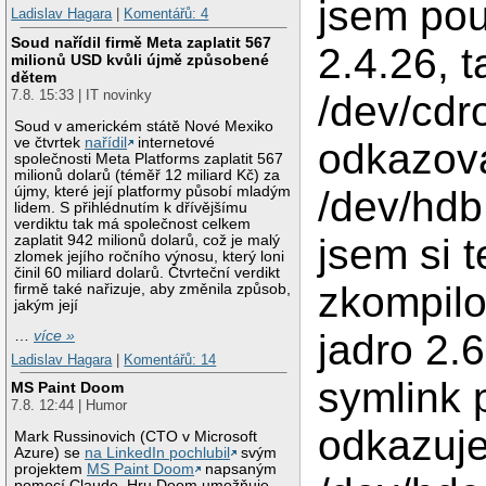
jsem pou
Ladislav Hagara
|
Komentářů: 4
Soud nařídil firmě Meta zaplatit 567
2.4.26, 
milionů USD kvůli újmě způsobené
dětem
7.8. 15:33 | IT novinky
/dev/cd
Soud v americkém státě Nové Mexiko
ve čtvrtek
nařídil
internetové
odkazov
společnosti Meta Platforms zaplatit 567
milionů dolarů (téměř 12 miliard Kč) za
újmy, které její platformy působí mladým
/dev/hdb
lidem. S přihlédnutím k dřívějšímu
verdiktu tak má společnost celkem
jsem si t
zaplatit 942 milionů dolarů, což je malý
zlomek jejího ročního výnosu, který loni
činil 60 miliard dolarů. Čtvrteční verdikt
zkompilo
firmě také nařizuje, aby změnila způsob,
jakým její
jadro 2.6
…
více »
Ladislav Hagara
|
Komentářů: 14
symlink 
MS Paint Doom
7.8. 12:44 | Humor
odkazuj
Mark Russinovich (CTO v Microsoft
Azure) se
na LinkedIn pochlubil
svým
projektem
MS Paint Doom
napsaným
pomocí Claude. Hru Doom umožňuje