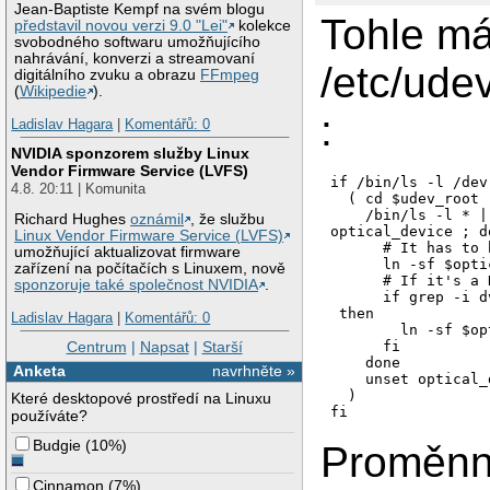
Jean-Baptiste Kempf na svém blogu
Tohle m
představil novou verzi 9.0 "Lei"
kolekce
svobodného softwaru umožňujícího
nahrávání, konverzi a streamovaní
/etc/ude
digitálního zvuku a obrazu
FFmpeg
(
Wikipedie
).
:
Ladislav Hagara
|
Komentářů: 0
NVIDIA sponzorem služby Linux
Vendor Firmware Service (LVFS)
if /bin/ls -l /dev
4.8. 20:11 | Komunita
  ( cd $udev_root

    /bin/ls -l * |
Richard Hughes
oznámil
, že službu
optical_device ; do
Linux Vendor Firmware Service (LVFS)
      # It has to 
umožňující aktualizovat firmware
      ln -sf $opti
zařízení na počítačích s Linuxem, nově
      # If it's a 
sponzoruje také společnost NVIDIA
.
      if grep -i d
 then

Ladislav Hagara
|
Komentářů: 0
        ln -sf $op
Centrum
|
Napsat
|
Starší
      fi

    done

Anketa
navrhněte »
    unset optical_
  )

Které desktopové prostředí na Linuxu
používáte?
Budgie
(
10%
)
Proměnná
Cinnamon
(
7%
)