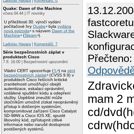
Ladislav Hagara
|
Komentářů: 0
13.12.200
Quake: Dawn of the Machine
včera 04:44 | IT novinky
fastcoret
U příležitosti 30. výročí vydání
počítačové hry
Quake
byla
vydána
Slackware
nová epizoda
s názvem
Dawn of the
Machine
(
Steam
).
konfigura
Ladislav Hagara
|
Komentářů: 7
Série bezpečnostních záplat v
Přečteno:
produktech Cisco
7.8. 16:00 | Bezpečnostní upozornění
Odpovědě
Vládní CERT upozorňuje (
𝕏
) na
sérii
bezpečnostních záplat
(CVSS 9.9) v
produktech Cisco řešících kritické
Zdravick
zranitelnosti umožňující obejití
autentizace, eskalaci oprávnění,
vzdálené spuštění kódu a odepření
mam 2 m
služby. Úspěšné zneužití může
útočníkům umožnit získat neoprávněný
přístup k dotčeným systémům,
cd/dvd(h
kompromitovat zařízení Cisco Catalyst
SD-WAN a Cisco IOS XE, spustit
libovolný kód, zpřístupnit citlivé
cdrw(hdc
informace nebo narušit dostupnost
postižených systémů.