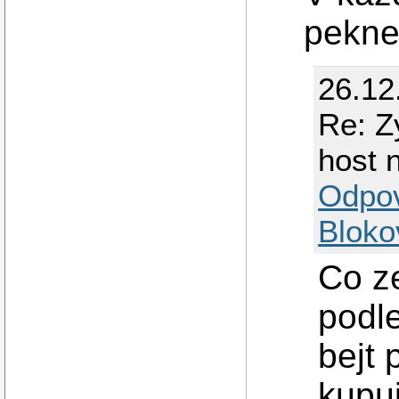
pekne
26.12
Re: Z
host 
Odpo
Bloko
Co ze
podl
bejt 
kupu