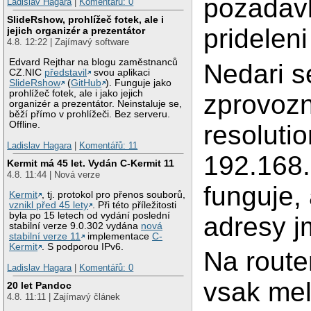
pozadav
Ladislav Hagara
|
Komentářů: 0
SlideRshow, prohlížeč fotek, ale i
prideleni
jejich organizér a prezentátor
4.8. 12:22 | Zajímavý software
Edvard Rejthar na blogu zaměstnanců
Nedari s
CZ.NIC
představil
svou aplikaci
SlideRshow
(
GitHub
). Funguje jako
prohlížeč fotek, ale i jako jejich
zprovozn
organizér a prezentátor. Neinstaluje se,
běží přímo v prohlížeči. Bez serveru.
Offline.
resolutio
Ladislav Hagara
|
Komentářů: 11
192.168.
Kermit má 45 let. Vydán C-Kermit 11
4.8. 11:44 | Nová verze
funguje,
Kermit
, tj. protokol pro přenos souborů,
vznikl před 45 lety
. Při této příležitosti
byla po 15 letech od vydání poslední
adresy j
stabilní verze 9.0.302 vydána
nová
stabilní verze 11
implementace
C-
Kermit
. S podporou IPv6.
Na router
Ladislav Hagara
|
Komentářů: 0
vsak mel
20 let Pandoc
4.8. 11:11 | Zajímavý článek