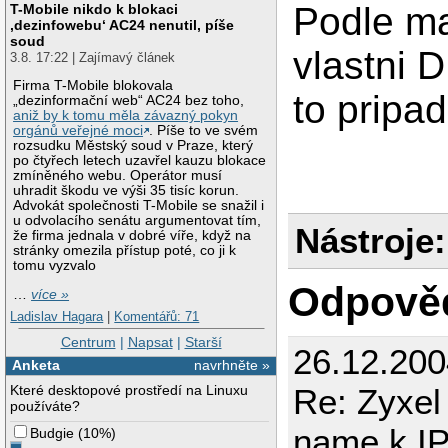
Podle ma
T-Mobile nikdo k blokaci
‚dezinfowebu‘ AC24 nenutil, píše
soud
vlastni 
3.8. 17:22 | Zajímavý článek
Firma T-Mobile blokovala
to pripad
„dezinformační web“ AC24 bez toho,
aniž by k tomu měla závazný pokyn
orgánů veřejné moci
. Píše to ve svém
rozsudku Městský soud v Praze, který
po čtyřech letech uzavřel kauzu blokace
zmíněného webu. Operátor musí
uhradit škodu ve výši 35 tisíc korun.
Advokát společnosti T-Mobile se snažil i
u odvolacího senátu argumentovat tím,
Nástroje:
že firma jednala v dobré víře, když na
stránky omezila přístup poté, co ji k
tomu vyzvalo
Odpově
…
více »
Ladislav Hagara
|
Komentářů: 71
Centrum
|
Napsat
|
Starší
26.12.200
Anketa
navrhněte »
Které desktopové prostředí na Linuxu
Re: Zyxel
používáte?
name k I
Budgie
(
10%
)