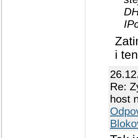
DH
IPc
Zati
i te
26.12
Re: Z
host 
Odpo
Bloko