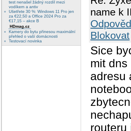
Re: Zyxe
test nenašel žádný rozdíl mezi
vodíkem a antiv
name k 
Ušetřete 30 %: Windows 11 Pro jen
za €22,50 a Office 2024 Pro za
Odpověd
€17,15 – akce B
HDmag.cz
Kamery do bytu přinesou maximální
Blokovat
přehled o vaší domácnosti
Testovací novinka
Sice by
mit dns 
adresu 
noteboo
zbytecn
nechapu
routeru