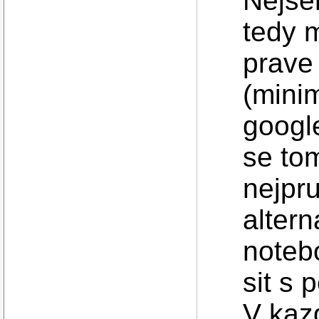
Nejse
tedy m
prave
(mini
googl
se to
nejpru
altern
noteb
sit s
V kaz