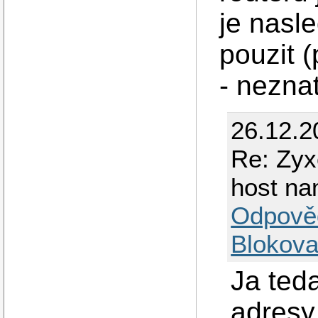
je nasl
pouzit 
- nezna
26.12.2
Re: Zyx
host na
Odpově
Blokova
Ja ted
adresy 