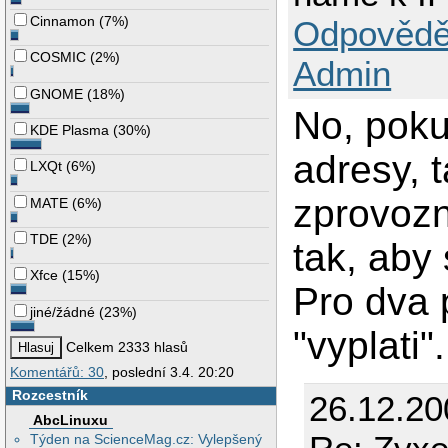
Cinnamon
(
7%
)
Odpovědě
COSMIC
(
2%
)
Admin
GNOME
(
18%
)
No, poku
KDE Plasma
(
30%
)
adresy, t
LXQt
(
6%
)
zprovozn
MATE
(
6%
)
TDE
(
2%
)
tak, aby 
Xfce
(
15%
)
Pro dva 
jiné/žádné
(
23%
)
"vyplati".
Celkem 2333 hlasů
Komentářů: 30
, poslední 3.4. 20:20
Rozcestník
26.12.2
AbcLinuxu
Týden na ScienceMag.cz: Vylepšený