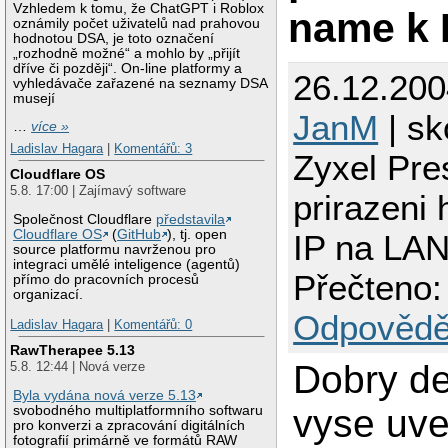
Vzhledem k tomu, že ChatGPT i Roblox
name k 
oznámily počet uživatelů nad prahovou
hodnotou DSA, je toto označení
„rozhodně možné“ a mohlo by „přijít
dříve či později“. On-line platformy a
26.12.200
vyhledávače zařazené na seznamy DSA
musejí
JanM
| sk
…
více »
Ladislav Hagara
|
Komentářů: 3
Zyxel Pre
Cloudflare OS
5.8. 17:00 | Zajímavý software
prirazeni
Společnost Cloudflare
představila
Cloudflare OS
(
GitHub
), tj. open
IP na LA
source platformu navrženou pro
integraci umělé inteligence (agentů)
Přečteno:
přímo do pracovních procesů
organizací.
Odpovědě
Ladislav Hagara
|
Komentářů: 0
RawTherapee 5.13
Dobry d
5.8. 12:44 | Nová verze
Byla vydána nová verze 5.13
vyse uve
svobodného multiplatformního softwaru
pro konverzi a zpracování digitálních
fotografií primárně ve formátů RAW