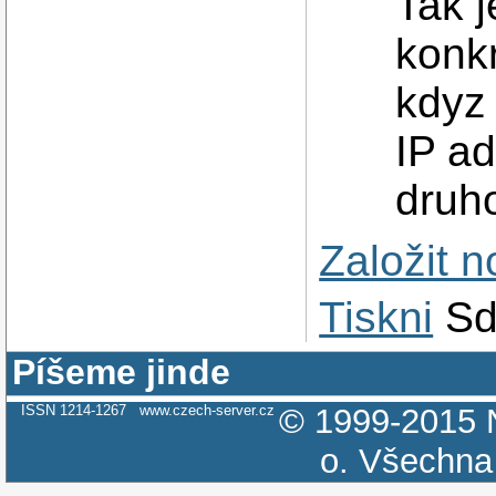
Tak j
konk
kdyz 
IP ad
druh
Založit 
Tiskni
Sd
Píšeme jinde
ISSN 1214-1267
www.czech-server.cz
© 1999-2015
o.
Všechna 