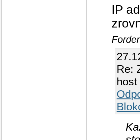
IP a
zrov
Fordem
27.1
Re: 
host
Odp
Blok
Ka
st