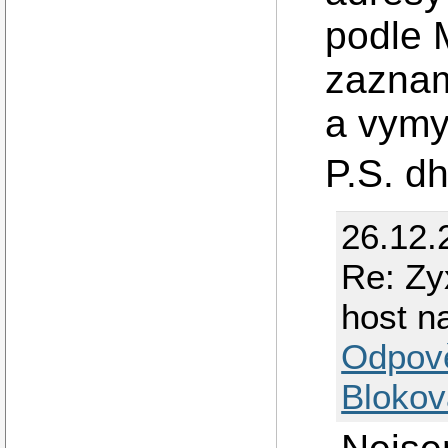
podle 
zaznam
a vymys
P.S. d
26.12.
Re: Zy
host n
Odpov
Blokov