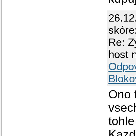
26.12
skóre
Re: Z
host 
Odpo
Bloko
Ono 
vsec
tohle
Kazd