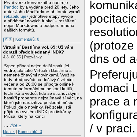
komunik
První verze konverzního nástroje
Pandoc
byla vydána před 20 lety. Jeho
autor John MacFarlane při tomto výročí
pocitaci
rekapituluje
jednotlivé etapy vývoje
a přidávání nových funkcí – rozšíření
nejen Markdownu a podporu mnoha
resolutio
dalších formátů.
|🇵🇸
|
Komentářů: 0
(protoze
Virtuální Bastlírna vol. 65: Už vám
dorazil předobjednaný INDX?
dns od a
4.8. 00:55 | Pozvánky
Srpen přinesl nejen další spalující
Preferuj
vedro, ale také Virtuální Bastlírnu s
neméně žhavými novinkami. Využijte
tedy předpovědi na deštivý čtvrteční
domaci L
večer a od 20:00 se připojte online k
tomuto neformálnímu setkání kutilů,
techniků a vědců, kde se strahovskými
prace a 
bastlíři proberete nejzajímavější věci, na
které jste narazili za poslední měsíc.
Pokud jde o novinky, řeč zcela jistě
konfigur
přijde na systém INDX pro tiskárny
Průša, který na konci
/ v praci.
…
více »
bkralik
|
Komentářů: 0