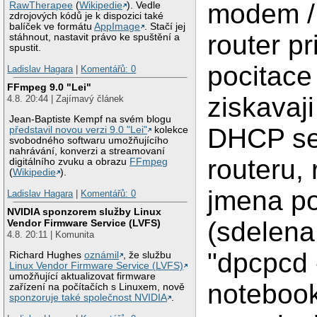
modem / 
RawTherapee
(
Wikipedie
). Vedle
zdrojových kódů je k dispozici také
balíček ve formátu
AppImage
. Stačí jej
router p
stáhnout, nastavit právo ke spuštění a
spustit.
pocitace
Ladislav Hagara
|
Komentářů: 0
FFmpeg 9.0 "Lei"
ziskavaji
4.8. 20:44 | Zajímavý článek
Jean-Baptiste Kempf na svém blogu
DHCP se
představil novou verzi 9.0 "Lei"
kolekce
svobodného softwaru umožňujícího
nahrávání, konverzi a streamovaní
routeru, 
digitálního zvuku a obrazu
FFmpeg
(
Wikipedie
).
jmena po
Ladislav Hagara
|
Komentářů: 0
NVIDIA sponzorem služby Linux
(sdelena
Vendor Firmware Service (LVFS)
4.8. 20:11 | Komunita
"dpcpcd 
Richard Hughes
oznámil
, že službu
Linux Vendor Firmware Service (LVFS)
umožňující aktualizovat firmware
notebook
zařízení na počítačích s Linuxem, nově
sponzoruje také společnost NVIDIA
.