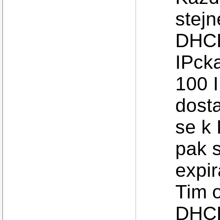
stej
DHCP
IPcka
100 
dost
se k
pak 
expir
Tim 
DHCP