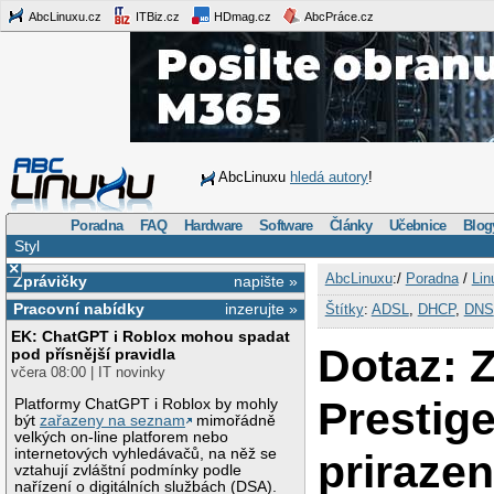
AbcLinuxu.cz
ITBiz.cz
HDmag.cz
AbcPráce.cz
AbcLinuxu
hledá autory
!
Poradna
FAQ
Hardware
Software
Články
Učebnice
Blog
Styl
×
AbcLinuxu
:/
Poradna
/
Lin
Zprávičky
napište »
Pracovní nabídky
inzerujte »
Štítky
:
ADSL
,
DHCP
,
DNS
EK: ChatGPT i Roblox mohou spadat
Dotaz: 
pod přísnější pravidla
včera 08:00 | IT novinky
Prestig
Platformy ChatGPT i Roblox by mohly
být
zařazeny na seznam
mimořádně
velkých on-line platforem nebo
internetových vyhledávačů, na něž se
prirazen
vztahují zvláštní podmínky podle
nařízení o digitálních službách (DSA).