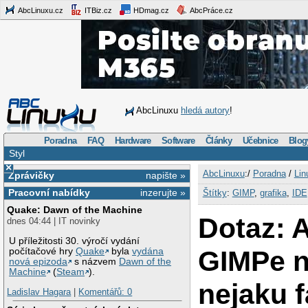
AbcLinuxu.cz
ITBiz.cz
HDmag.cz
AbcPráce.cz
AbcLinuxu
hledá autory
!
Poradna
FAQ
Hardware
Software
Články
Učebnice
Blog
Styl
×
AbcLinuxu
:/
Poradna
/
Lin
Zprávičky
napište »
Pracovní nabídky
inzerujte »
Štítky
:
GIMP
,
grafika
,
IDE
Quake: Dawn of the Machine
Dotaz: 
dnes 04:44 | IT novinky
U příležitosti 30. výročí vydání
GIMPe n
počítačové hry
Quake
byla
vydána
nová epizoda
s názvem
Dawn of the
Machine
(
Steam
).
nejaku 
Ladislav Hagara
|
Komentářů: 0