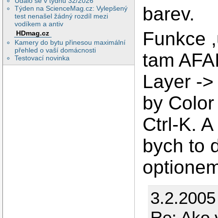
Událo se v týdnu 32/2026
barev.
Týden na ScienceMag.cz: Vylepšený
test nenašel žádný rozdíl mezi
vodíkem a antiv
Funkce ,
HDmag.cz
Kamery do bytu přinesou maximální
přehled o vaší domácnosti
tam AFA
Testovací novinka
Layer ->
by Color 
Ctrl-K. 
bych to 
optionem
3.2.2005
Re: Ako 