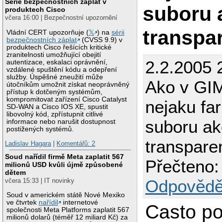
Série bezpečnostních záplat v
suboru 
produktech Cisco
včera 16:00 | Bezpečnostní upozornění
transpa
Vládní CERT upozorňuje (
𝕏
) na
sérii
bezpečnostních záplat
(CVSS 9.9) v
produktech Cisco řešících kritické
zranitelnosti umožňující obejití
2.2.2005 
autentizace, eskalaci oprávnění,
vzdálené spuštění kódu a odepření
služby. Úspěšné zneužití může
Ako v GIM
útočníkům umožnit získat neoprávněný
přístup k dotčeným systémům,
kompromitovat zařízení Cisco Catalyst
nejaku fa
SD-WAN a Cisco IOS XE, spustit
libovolný kód, zpřístupnit citlivé
suboru ak
informace nebo narušit dostupnost
postižených systémů.
transpare
Ladislav Hagara
|
Komentářů: 2
Soud nařídil firmě Meta zaplatit 567
Přečteno:
milionů USD kvůli újmě způsobené
dětem
Odpovědě
včera 15:33 | IT novinky
Soud v americkém státě Nové Mexiko
ve čtvrtek
nařídil
internetové
Casto p
společnosti Meta Platforms zaplatit 567
milionů dolarů (téměř 12 miliard Kč) za