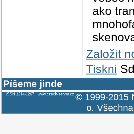
ako tra
mnohofa
skenova
Založit 
Tiskni
Sd
Píšeme jinde
ISSN 1214-1267
www.czech-server.cz
© 1999-2015
o.
Všechna 