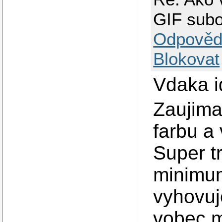
GIF subo
Odpověd
Blokovat
Vdaka i
Zaujima
farbu a 
Super tr
minimum
vyhovuj
vobec m