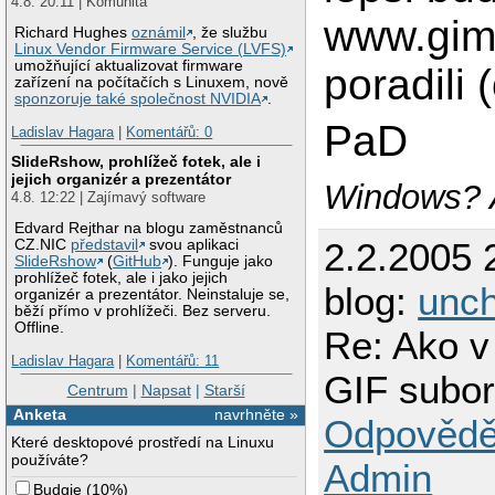
4.8. 20:11 | Komunita
www.gimp
Richard Hughes
oznámil
, že službu
Linux Vendor Firmware Service (LVFS)
umožňující aktualizovat firmware
poradili 
zařízení na počítačích s Linuxem, nově
sponzoruje také společnost NVIDIA
.
PaD
Ladislav Hagara
|
Komentářů: 0
SlideRshow, prohlížeč fotek, ale i
jejich organizér a prezentátor
Windows? A
4.8. 12:22 | Zajímavý software
Edvard Rejthar na blogu zaměstnanců
2.2.2005 
CZ.NIC
představil
svou aplikaci
SlideRshow
(
GitHub
). Funguje jako
prohlížeč fotek, ale i jako jejich
blog:
unch
organizér a prezentátor. Neinstaluje se,
běží přímo v prohlížeči. Bez serveru.
Offline.
Re: Ako v
Ladislav Hagara
|
Komentářů: 11
GIF subor
Centrum
|
Napsat
|
Starší
Anketa
navrhněte »
Odpovědě
Které desktopové prostředí na Linuxu
používáte?
Admin
Budgie
(
10%
)