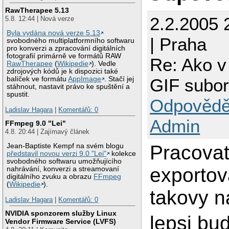
RawTherapee 5.13
2.2.2005 
5.8. 12:44 | Nová verze
Byla vydána nová verze 5.13
| Praha
svobodného multiplatformního softwaru
pro konverzi a zpracování digitálních
fotografií primárně ve formátů RAW
Re: Ako v
RawTherapee
(
Wikipedie
). Vedle
zdrojových kódů je k dispozici také
GIF subor
balíček ve formátu
AppImage
. Stačí jej
stáhnout, nastavit právo ke spuštění a
spustit.
Odpovědě
Ladislav Hagara
|
Komentářů: 0
Admin
FFmpeg 9.0 "Lei"
4.8. 20:44 | Zajímavý článek
Pracovat
Jean-Baptiste Kempf na svém blogu
představil novou verzi 9.0 "Lei"
kolekce
svobodného softwaru umožňujícího
exportova
nahrávání, konverzi a streamovaní
digitálního zvuku a obrazu
FFmpeg
(
Wikipedie
).
takovy na
Ladislav Hagara
|
Komentářů: 0
NVIDIA sponzorem služby Linux
lepsi bu
Vendor Firmware Service (LVFS)