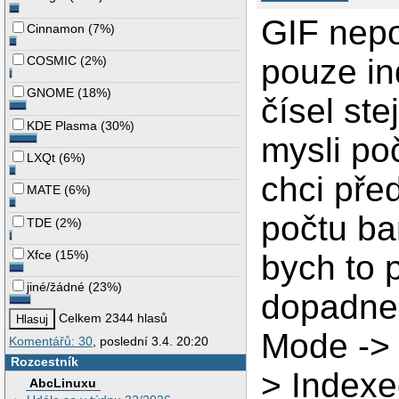
GIF nepo
Cinnamon
(
7%
)
pouze in
COSMIC
(
2%
)
GNOME
(
18%
)
čísel ste
KDE Plasma
(
30%
)
mysli po
LXQt
(
6%
)
chci pře
MATE
(
6%
)
počtu bar
TDE
(
2%
)
Xfce
(
15%
)
bych to 
jiné/žádné
(
23%
)
dopadne 
Celkem 2344 hlasů
Mode ->
Komentářů: 30
, poslední 3.4. 20:20
Rozcestník
> Index
AbcLinuxu