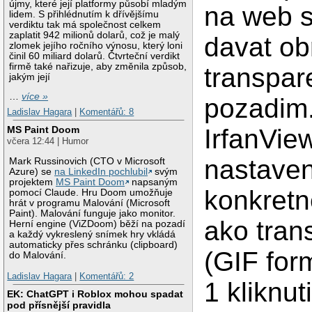
újmy, které její platformy působí mladým
na web 
lidem. S přihlédnutím k dřívějšímu
verdiktu tak má společnost celkem
zaplatit 942 milionů dolarů, což je malý
davat ob
zlomek jejího ročního výnosu, který loni
činil 60 miliard dolarů. Čtvrteční verdikt
firmě také nařizuje, aby změnila způsob,
transpa
jakým její
…
více »
pozadim
Ladislav Hagara
|
Komentářů: 8
IrfanView
MS Paint Doom
včera 12:44 | Humor
nastaven
Mark Russinovich (CTO v Microsoft
Azure) se
na LinkedIn pochlubil
svým
projektem
MS Paint Doom
napsaným
konkretn
pomocí Claude. Hru Doom umožňuje
hrát v programu Malování (Microsoft
Paint). Malování funguje jako monitor.
ako tran
Herní engine (ViZDoom) běží na pozadí
a každý vykreslený snímek hry vkládá
automaticky přes schránku (clipboard)
(GIF for
do Malování.
Ladislav Hagara
|
Komentářů: 2
1 kliknu
EK: ChatGPT i Roblox mohou spadat
pod přísnější pravidla