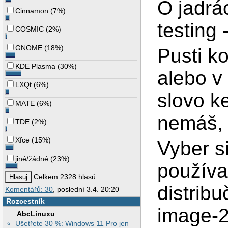
O jadrá
Cinnamon
(
7%
)
testing 
COSMIC
(
2%
)
GNOME
(
18%
)
Pusti k
KDE Plasma
(
30%
)
alebo v
LXQt
(
6%
)
slovo k
MATE
(
6%
)
nemáš, n
TDE
(
2%
)
Xfce
(
15%
)
Vyber s
jiné/žádné
(
23%
)
používa
Celkem 2328 hlasů
distribu
Komentářů: 30
, poslední 3.4. 20:20
Rozcestník
image-2
AbcLinuxu
Ušetřete 30 %: Windows 11 Pro jen