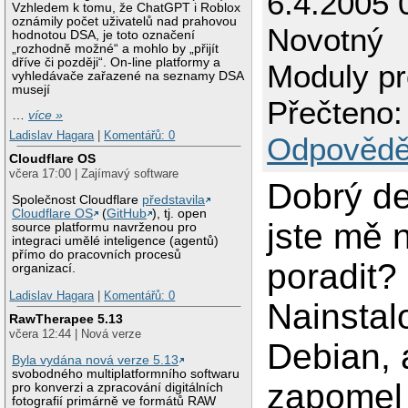
6.4.2005 
Vzhledem k tomu, že ChatGPT i Roblox
oznámily počet uživatelů nad prahovou
Novotný
hodnotou DSA, je toto označení
„rozhodně možné“ a mohlo by „přijít
dříve či později“. On-line platformy a
Moduly pr
vyhledávače zařazené na seznamy DSA
musejí
Přečteno:
…
více »
Ladislav Hagara
|
Komentářů: 0
Odpovědě
Cloudflare OS
včera 17:00 | Zajímavý software
Dobrý de
Společnost Cloudflare
představila
Cloudflare OS
(
GitHub
), tj. open
jste mě 
source platformu navrženou pro
integraci umělé inteligence (agentů)
přímo do pracovních procesů
poradit?
organizací.
Ladislav Hagara
|
Komentářů: 0
Nainstal
RawTherapee 5.13
včera 12:44 | Nová verze
Debian, 
Byla vydána nová verze 5.13
svobodného multiplatformního softwaru
zapomel
pro konverzi a zpracování digitálních
fotografií primárně ve formátů RAW