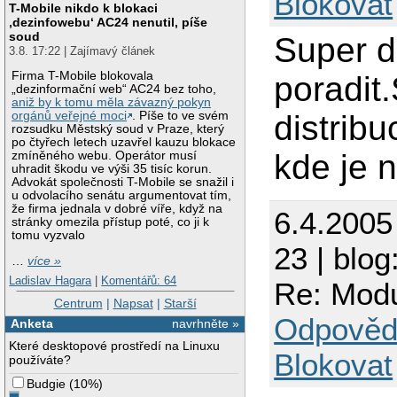
Blokovat
T-Mobile nikdo k blokaci
‚dezinfowebu‘ AC24 nenutil, píše
soud
Super d
3.8. 17:22 | Zajímavý článek
Firma T-Mobile blokovala
poradit
„dezinformační web“ AC24 bez toho,
aniž by k tomu měla závazný pokyn
distrib
orgánů veřejné moci
. Píše to ve svém
rozsudku Městský soud v Praze, který
po čtyřech letech uzavřel kauzu blokace
kde je n
zmíněného webu. Operátor musí
uhradit škodu ve výši 35 tisíc korun.
Advokát společnosti T-Mobile se snažil i
u odvolacího senátu argumentovat tím,
že firma jednala v dobré víře, když na
6.4.2005
stránky omezila přístup poté, co ji k
tomu vyzvalo
23 | blog
…
více »
Ladislav Hagara
|
Komentářů: 64
Re: Modu
Centrum
|
Napsat
|
Starší
Odpověd
Anketa
navrhněte »
Které desktopové prostředí na Linuxu
Blokovat
používáte?
Budgie
(
10%
)