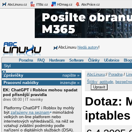
AbcLinuxu.cz
ITBiz.cz
HDmag.cz
AbcPráce.cz
AbcLinuxu
hledá autory
!
Poradna
FAQ
Hardware
Software
Články
Učebnice
Blog
Styl
×
AbcLinuxu
:/
Poradna
/
Lin
Zprávičky
napište »
Štítky
:
aptitude
,
bezpečno
Pracovní nabídky
inzerujte »
Upravit
EK: ChatGPT i Roblox mohou spadat
pod přísnější pravidla
Dotaz: 
dnes 08:00 | IT novinky
Platformy ChatGPT i Roblox by mohly
iptables
být
zařazeny na seznam
mimořádně
velkých on-line platforem nebo
internetových vyhledávačů, na něž se
vztahují zvláštní podmínky podle
nařízení o digitálních službách (DSA).