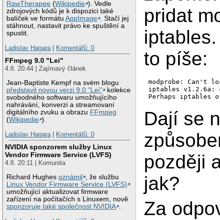
RawTherapee
(
Wikipedie
). Vedle
pridat m
zdrojových kódů je k dispozici také
balíček ve formátu
AppImage
. Stačí jej
stáhnout, nastavit právo ke spuštění a
iptables
spustit.
Ladislav Hagara
|
Komentářů: 0
to píše:
FFmpeg 9.0 "Lei"
4.8. 20:44 | Zajímavý článek
modprobe: Can't lo
Jean-Baptiste Kempf na svém blogu
iptables v1.2.6a: 
představil novou verzi 9.0 "Lei"
kolekce
svobodného softwaru umožňujícího
nahrávání, konverzi a streamovaní
Dají se 
digitálního zvuku a obrazu
FFmpeg
(
Wikipedie
).
způsobe
Ladislav Hagara
|
Komentářů: 0
NVIDIA sponzorem služby Linux
Vendor Firmware Service (LVFS)
později 
4.8. 20:11 | Komunita
jak?
Richard Hughes
oznámil
, že službu
Linux Vendor Firmware Service (LVFS)
umožňující aktualizovat firmware
zařízení na počítačích s Linuxem, nově
Za odpo
sponzoruje také společnost NVIDIA
.