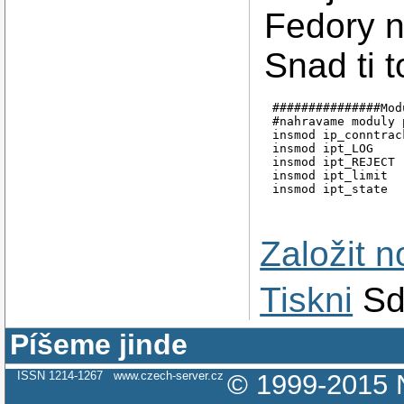
Fedory n
Snad ti 
###############Mod
#nahravame moduly 
insmod ip_conntrack
insmod ipt_LOG

insmod ipt_REJECT

insmod ipt_limit

insmod ipt_state

Založit 
Tiskni
Sd
Píšeme jinde
ISSN 1214-1267
www.czech-server.cz
© 1999-2015