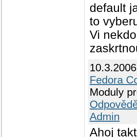
default j
to vyber
Vi nekdo
zaskrtno
10.3.200
Fedora Co
Moduly pr
Odpovědě
Admin
Ahoj tak