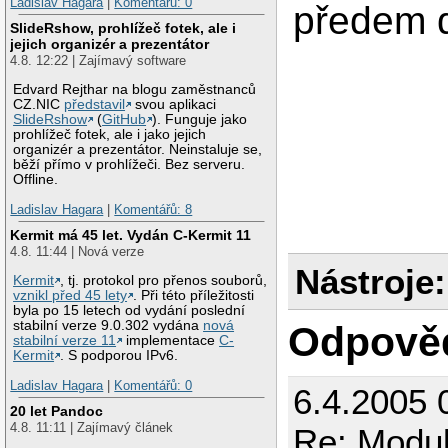
Ladislav Hagara
|
Komentářů: 0
předem d
SlideRshow, prohlížeč fotek, ale i
jejich organizér a prezentátor
4.8. 12:22 | Zajímavý software
Edvard Rejthar na blogu zaměstnanců
CZ.NIC
představil
svou aplikaci
SlideRshow
(
GitHub
). Funguje jako
prohlížeč fotek, ale i jako jejich
organizér a prezentátor. Neinstaluje se,
běží přímo v prohlížeči. Bez serveru.
Offline.
Ladislav Hagara
|
Komentářů: 8
Kermit má 45 let. Vydán C-Kermit 11
4.8. 11:44 | Nová verze
Nástroje:
Kermit
, tj. protokol pro přenos souborů,
vznikl před 45 lety
. Při této příležitosti
byla po 15 letech od vydání poslední
stabilní verze 9.0.302 vydána
nová
Odpově
stabilní verze 11
implementace
C-
Kermit
. S podporou IPv6.
Ladislav Hagara
|
Komentářů: 0
6.4.2005
20 let Pandoc
4.8. 11:11 | Zajímavý článek
Re: Modul