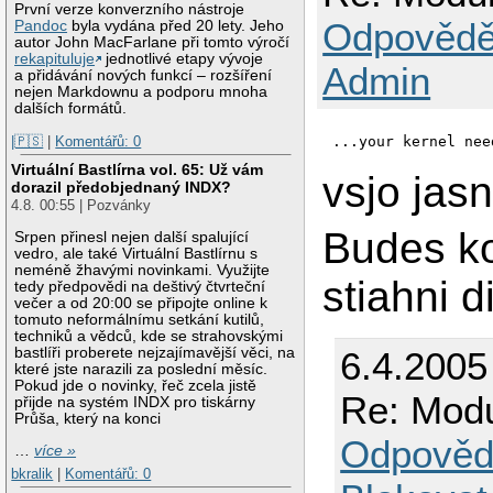
První verze konverzního nástroje
Odpovědě
Pandoc
byla vydána před 20 lety. Jeho
autor John MacFarlane při tomto výročí
rekapituluje
jednotlivé etapy vývoje
Admin
a přidávání nových funkcí – rozšíření
nejen Markdownu a podporu mnoha
dalších formátů.
|🇵🇸
|
Komentářů: 0
Virtuální Bastlírna vol. 65: Už vám
vsjo jasn
dorazil předobjednaný INDX?
4.8. 00:55 | Pozvánky
Budes ko
Srpen přinesl nejen další spalující
vedro, ale také Virtuální Bastlírnu s
neméně žhavými novinkami. Využijte
stiahni 
tedy předpovědi na deštivý čtvrteční
večer a od 20:00 se připojte online k
tomuto neformálnímu setkání kutilů,
techniků a vědců, kde se strahovskými
6.4.2005
bastlíři proberete nejzajímavější věci, na
které jste narazili za poslední měsíc.
Pokud jde o novinky, řeč zcela jistě
Re: Modu
přijde na systém INDX pro tiskárny
Průša, který na konci
Odpověd
…
více »
bkralik
|
Komentářů: 0