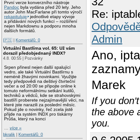
32
První verze konverzního nástroje
Pandoc
byla vydána před 20 lety. Jeho
Re: iptabl
autor John MacFarlane při tomto výročí
rekapituluje
jednotlivé etapy vývoje
a přidávání nových funkcí – rozšíření
Odpovědě
nejen Markdownu a podporu mnoha
dalších formátů.
Admin
|🇵🇸
|
Komentářů: 0
Virtuální Bastlírna vol. 65: Už vám
Ano, ipt
dorazil předobjednaný INDX?
4.8. 00:55 | Pozvánky
zaznamy.
Srpen přinesl nejen další spalující
vedro, ale také Virtuální Bastlírnu s
neméně žhavými novinkami. Využijte
Marek
tedy předpovědi na deštivý čtvrteční
večer a od 20:00 se připojte online k
tomuto neformálnímu setkání kutilů,
techniků a vědců, kde se strahovskými
If you don'
bastlíři proberete nejzajímavější věci, na
které jste narazili za poslední měsíc.
the above a
Pokud jde o novinky, řeč zcela jistě
přijde na systém INDX pro tiskárny
Průša, který na konci
you.
…
více »
bkralik
|
Komentářů: 0