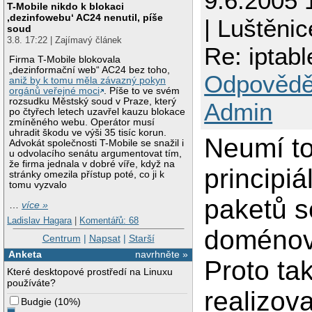
9.6.2005 
T-Mobile nikdo k blokaci
‚dezinfowebu‘ AC24 nenutil, píše
| Luštěnic
soud
3.8. 17:22 | Zajímavý článek
Re: iptabl
Firma T-Mobile blokovala
„dezinformační web“ AC24 bez toho,
Odpovědě
aniž by k tomu měla závazný pokyn
orgánů veřejné moci
. Píše to ve svém
rozsudku Městský soud v Praze, který
Admin
po čtyřech letech uzavřel kauzu blokace
zmíněného webu. Operátor musí
uhradit škodu ve výši 35 tisíc korun.
Neumí to
Advokát společnosti T-Mobile se snažil i
u odvolacího senátu argumentovat tím,
že firma jednala v dobré víře, když na
principi
stránky omezila přístup poté, co ji k
tomu vyzvalo
paketů s
…
více »
Ladislav Hagara
|
Komentářů: 68
doménov
Centrum
|
Napsat
|
Starší
Anketa
navrhněte »
Proto ta
Které desktopové prostředí na Linuxu
používáte?
realizov
Budgie
(
10%
)