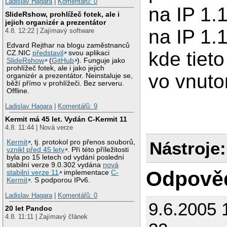
Ladislav Hagara
|
Komentářů: 0
na IP 1.1
SlideRshow, prohlížeč fotek, ale i
jejich organizér a prezentátor
na IP 1.1
4.8. 12:22 | Zajímavý software
Edvard Rejthar na blogu zaměstnanců
kde tiet
CZ.NIC
představil
svou aplikaci
SlideRshow
(
GitHub
). Funguje jako
prohlížeč fotek, ale i jako jejich
vo vnutor
organizér a prezentátor. Neinstaluje se,
běží přímo v prohlížeči. Bez serveru.
Offline.
Ladislav Hagara
|
Komentářů: 9
Kermit má 45 let. Vydán C-Kermit 11
4.8. 11:44 | Nová verze
Nástroje:
Kermit
, tj. protokol pro přenos souborů,
vznikl před 45 lety
. Při této příležitosti
byla po 15 letech od vydání poslední
stabilní verze 9.0.302 vydána
nová
Odpově
stabilní verze 11
implementace
C-
Kermit
. S podporou IPv6.
Ladislav Hagara
|
Komentářů: 0
9.6.2005 
20 let Pandoc
4.8. 11:11 | Zajímavý článek