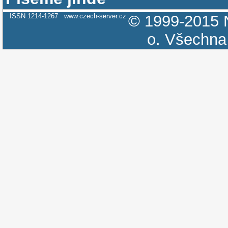
ISSN 1214-1267
www.czech-server.cz
© 1999-2015
o.
Všechna 