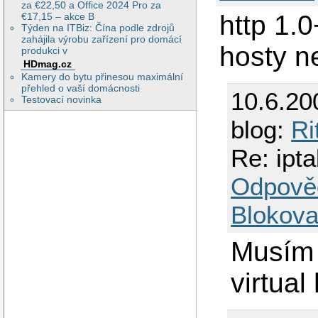
za €22,50 a Office 2024 Pro za
http 1.
€17,15 – akce B
Týden na ITBiz: Čína podle zdrojů
zahájila výrobu zařízení pro domácí
hosty n
produkci v
HDmag.cz
Kamery do bytu přinesou maximální
přehled o vaší domácnosti
10.6.20
Testovací novinka
blog:
Ri
Re: ipta
Odpově
Blokova
Musím 
virtua