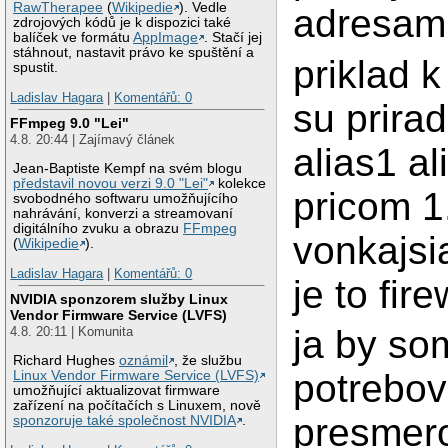
RawTherapee
(
Wikipedie
). Vedle
adresami
zdrojových kódů je k dispozici také
balíček ve formátu
AppImage
. Stačí jej
stáhnout, nastavit právo ke spuštění a
priklad k
spustit.
Ladislav Hagara
|
Komentářů: 0
su prira
FFmpeg 9.0 "Lei"
4.8. 20:44 | Zajímavý článek
alias1 al
Jean-Baptiste Kempf na svém blogu
představil novou verzi 9.0 "Lei"
kolekce
pricom 1
svobodného softwaru umožňujícího
nahrávání, konverzi a streamovaní
digitálního zvuku a obrazu
FFmpeg
vonkajsi
(
Wikipedie
).
Ladislav Hagara
|
Komentářů: 0
je to fire
NVIDIA sponzorem služby Linux
Vendor Firmware Service (LVFS)
ja by so
4.8. 20:11 | Komunita
Richard Hughes
oznámil
, že službu
potrebov
Linux Vendor Firmware Service (LVFS)
umožňující aktualizovat firmware
zařízení na počítačích s Linuxem, nově
presmero
sponzoruje také společnost NVIDIA
.