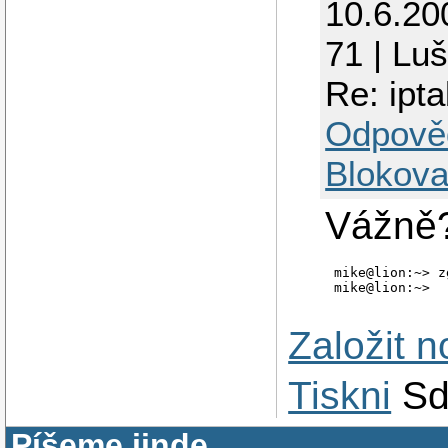
10.6.20
71 | Lu
Re: ipta
Odpově
Blokova
Vážně
mike@lion:~> z
Založit 
Tiskni
Sd
Píšeme jinde