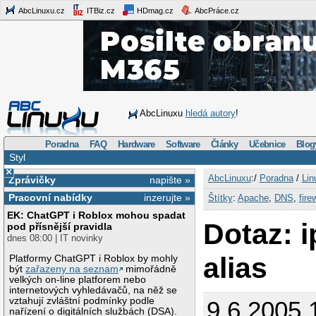
AbcLinuxu.cz
ITBiz.cz
HDmag.cz
AbcPráce.cz
AbcLinuxu
hledá autory
!
Poradna
FAQ
Hardware
Software
Články
Učebnice
Blog
Styl
×
AbcLinuxu
:/
Poradna
/
Lin
Zprávičky
napište »
Pracovní nabídky
inzerujte »
Štítky
:
Apache
,
DNS
,
fire
EK: ChatGPT i Roblox mohou spadat
Dotaz: i
pod přísnější pravidla
dnes 08:00 | IT novinky
alias
Platformy ChatGPT i Roblox by mohly
být
zařazeny na seznam
mimořádně
velkých on-line platforem nebo
internetových vyhledávačů, na něž se
vztahují zvláštní podmínky podle
9.6.2005 
nařízení o digitálních službách (DSA).