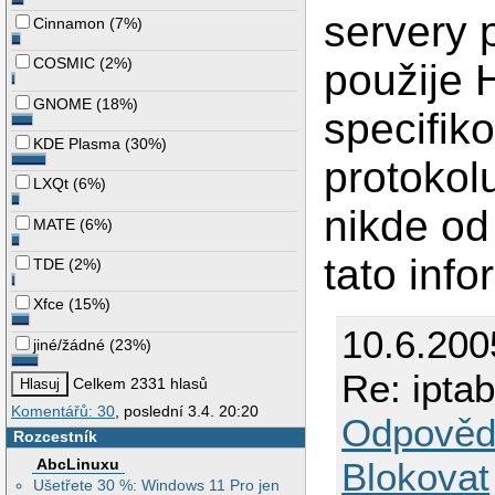
servery 
Cinnamon
(
7%
)
COSMIC
(
2%
)
použije 
GNOME
(
18%
)
specifik
KDE Plasma
(
30%
)
protokol
LXQt
(
6%
)
nikde od 
MATE
(
6%
)
tato inf
TDE
(
2%
)
Xfce
(
15%
)
10.6.200
jiné/žádné
(
23%
)
Re: iptab
Celkem 2331 hlasů
Komentářů: 30
, poslední 3.4. 20:20
Odpověd
Rozcestník
AbcLinuxu
Blokovat
Ušetřete 30 %: Windows 11 Pro jen