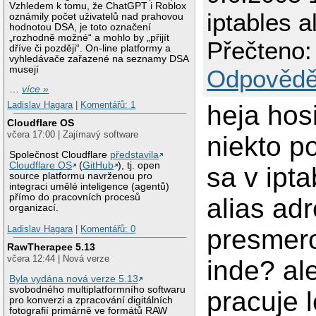
Vzhledem k tomu, že ChatGPT i Roblox
iptables a
oznámily počet uživatelů nad prahovou
hodnotou DSA, je toto označení
„rozhodně možné“ a mohlo by „přijít
Přečteno:
dříve či později“. On-line platformy a
vyhledávače zařazené na seznamy DSA
musejí
Odpovědě
…
více »
Ladislav Hagara
|
Komentářů: 1
heja hosi
Cloudflare OS
včera 17:00 | Zajímavý software
niekto p
Společnost Cloudflare
představila
Cloudflare OS
(
GitHub
), tj. open
sa v iptab
source platformu navrženou pro
integraci umělé inteligence (agentů)
přímo do pracovních procesů
alias ad
organizací.
Ladislav Hagara
|
Komentářů: 0
presmero
RawTherapee 5.13
včera 12:44 | Nová verze
inde? al
Byla vydána nová verze 5.13
svobodného multiplatformního softwaru
pracuje l
pro konverzi a zpracování digitálních
fotografií primárně ve formátů RAW