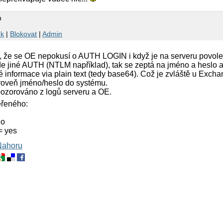
n
nk
|
Blokovat
|
Admin
 že se OE nepokusí o AUTH LOGIN i když je na serveru povol
jiné AUTH (NTLM například), tak se zeptá na jméno a heslo a 
vé informace via plain text (tedy base64). Což je zvláště u Exc
ároveň jméno/heslo do systému.
pozorováno z logů serveru a OE.
ěřeného:
no
= yes
Nahoru