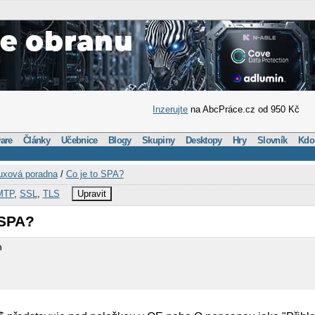
Inzerujte
na AbcPráce.cz od 950 Kč
are
Články
Učebnice
Blogy
Skupiny
Desktopy
Hry
Slovník
Kdo
uxová poradna
/
Co je to SPA?
MTP
,
SSL
,
TLS
Upravit
 SPA?
n