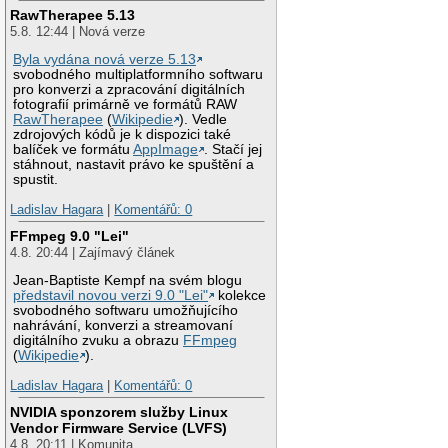
RawTherapee 5.13
5.8. 12:44 | Nová verze
Byla vydána nová verze 5.13
svobodného multiplatformního softwaru
pro konverzi a zpracování digitálních
fotografií primárně ve formátů RAW
RawTherapee
(
Wikipedie
). Vedle
zdrojových kódů je k dispozici také
balíček ve formátu
AppImage
. Stačí jej
stáhnout, nastavit právo ke spuštění a
spustit.
Ladislav Hagara
|
Komentářů: 0
FFmpeg 9.0 "Lei"
4.8. 20:44 | Zajímavý článek
Jean-Baptiste Kempf na svém blogu
představil novou verzi 9.0 "Lei"
kolekce
svobodného softwaru umožňujícího
nahrávání, konverzi a streamovaní
digitálního zvuku a obrazu
FFmpeg
(
Wikipedie
).
Ladislav Hagara
|
Komentářů: 0
NVIDIA sponzorem služby Linux
Vendor Firmware Service (LVFS)
4.8. 20:11 | Komunita