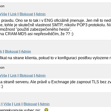
mon
Výše
|
Link
|
Blokovat
|
Admin
 pravdu. Ono se to tak i v ENG oficiálně jmenuje. Jen mě to ned
, tohle je skutečně vlastnost SMTP, nikoliv POP3 protokolu. Ni
možnost "použití zabezpečeného hesla".
na CRAM-MD5 asi nepřesvědčím, že ?? :)
nk
|
Blokovat
|
Admin
ikat na strane klienta, pokud to v konfiguraci postfixu vylozene 
mon
Výše
|
Link
|
Blokovat
|
Admin
 na straně serveru. Ale právě u Exchnage jde zapnout TLS bez zvo
:)
t
|
Výše
|
Link
|
Blokovat
|
Admin
eprekvapuje vubec nic...