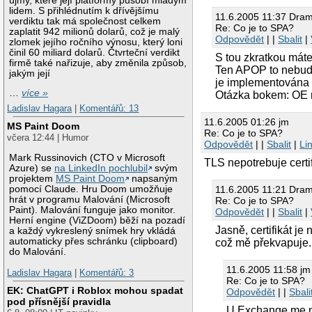
újmy, které její platformy působí mladým
lidem. S přihlédnutím k dřívějšímu
11.6.2005 11:37 Dra
verdiktu tak má společnost celkem
Re: Co je to SPA?
zaplatit 942 milionů dolarů, což je malý
Odpovědět
| |
Sbalit
|
zlomek jejího ročního výnosu, který loni
činil 60 miliard dolarů. Čtvrteční verdikt
S tou zkratkou máte
firmě také nařizuje, aby změnila způsob,
Ten APOP to nebude
jakým její
je implementována 
…
více »
Otázka bokem: OE 
Ladislav Hagara
|
Komentářů: 13
11.6.2005 01:26 jm
MS Paint Doom
Re: Co je to SPA?
včera 12:44 | Humor
Odpovědět
| |
Sbalit
|
Li
Mark Russinovich (CTO v Microsoft
TLS nepotrebuje certif
Azure) se
na LinkedIn pochlubil
svým
projektem
MS Paint Doom
napsaným
11.6.2005 11:21 Dra
pomocí Claude. Hru Doom umožňuje
hrát v programu Malování (Microsoft
Re: Co je to SPA?
Paint). Malování funguje jako monitor.
Odpovědět
| |
Sbalit
|
Herní engine (ViZDoom) běží na pozadí
Jasně, certifikát je
a každý vykreslený snímek hry vkládá
automaticky přes schránku (clipboard)
což mě překvapuje. 
do Malování.
11.6.2005 11:58 jm
Ladislav Hagara
|
Komentářů: 3
Re: Co je to SPA?
EK: ChatGPT i Roblox mohou spadat
Odpovědět
| |
Sbali
pod přísnější pravidla
U Exchange me n