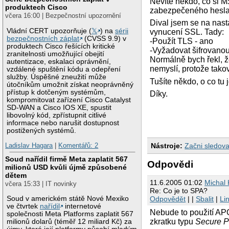
Nevíte někdo, co si 
produktech Cisco
zabezpečeného hesla 
včera 16:00 | Bezpečnostní upozornění
Dival jsem se na nas
Vládní CERT upozorňuje (
𝕏
) na
sérii
vynucení SSL. Tady:
bezpečnostních záplat
(CVSS 9.9) v
-Použít TLS - ano
produktech Cisco řešících kritické
-Vyžadovat šifrovano
zranitelnosti umožňující obejití
Normálně bych řekl, ž
autentizace, eskalaci oprávnění,
nemyslí, protože tako
vzdálené spuštění kódu a odepření
služby. Úspěšné zneužití může
Tušíte někdo, o co tu
útočníkům umožnit získat neoprávněný
přístup k dotčeným systémům,
Díky.
kompromitovat zařízení Cisco Catalyst
SD-WAN a Cisco IOS XE, spustit
libovolný kód, zpřístupnit citlivé
informace nebo narušit dostupnost
postižených systémů.
Nástroje:
Začni sledova
Ladislav Hagara
|
Komentářů: 2
Soud nařídil firmě Meta zaplatit 567
Odpovědi
milionů USD kvůli újmě způsobené
dětem
11.6.2005 01:02
Michal
včera 15:33 | IT novinky
Re: Co je to SPA?
Soud v americkém státě Nové Mexiko
Odpovědět
| |
Sbalit
|
Li
ve čtvrtek
nařídil
internetové
Nebude to použití A
společnosti Meta Platforms zaplatit 567
zkratku typu
Secure P
milionů dolarů (téměř 12 miliard Kč) za