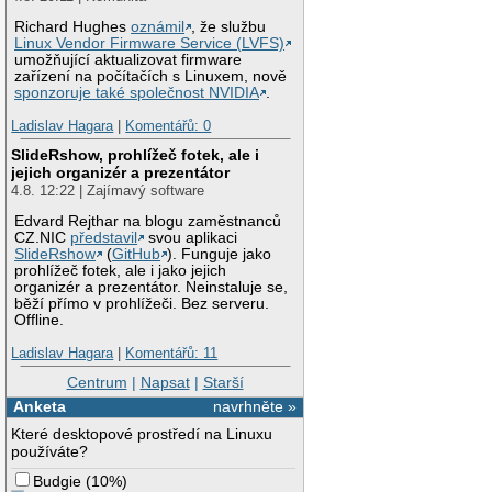
Richard Hughes
oznámil
, že službu
Linux Vendor Firmware Service (LVFS)
umožňující aktualizovat firmware
zařízení na počítačích s Linuxem, nově
sponzoruje také společnost NVIDIA
.
Ladislav Hagara
|
Komentářů: 0
SlideRshow, prohlížeč fotek, ale i
jejich organizér a prezentátor
4.8. 12:22 | Zajímavý software
Edvard Rejthar na blogu zaměstnanců
CZ.NIC
představil
svou aplikaci
SlideRshow
(
GitHub
). Funguje jako
prohlížeč fotek, ale i jako jejich
organizér a prezentátor. Neinstaluje se,
běží přímo v prohlížeči. Bez serveru.
Offline.
Ladislav Hagara
|
Komentářů: 11
Centrum
|
Napsat
|
Starší
Anketa
navrhněte »
Které desktopové prostředí na Linuxu
používáte?
Budgie
(
10%
)