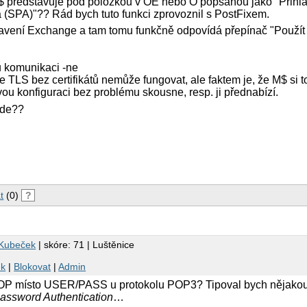
M$ představuje pod položkou v OE nebo O popsanou jako "Přihl
(SPA)"?? Rád bych tuto funkci zprovoznil s PostFixem.
tavení Exchange a tam tomu funkčně odpovídá přepínač "Použít
u komunikaci -ne
e TLS bez certifikátů nemůže fungovat, ale faktem je, že M$ si t
vou konfiguraci bez problému skousne, resp. ji přednabízí.
 jde??
t
(0)
?
 Kubeček
| skóre: 71 | Luštěnice
nk
|
Blokovat
|
Admin
POP místo USER/PASS u protokolu POP3? Tipoval bych nějakou
assword Authentication
…