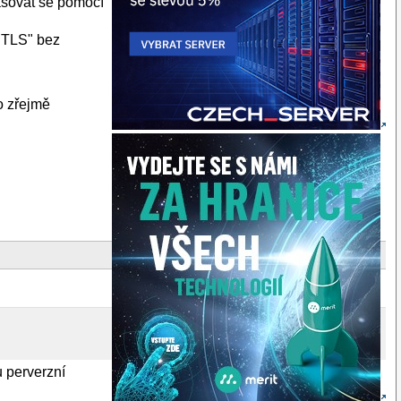
ašovat se pomocí
 TLS" bez
o zřejmě
 perverzní