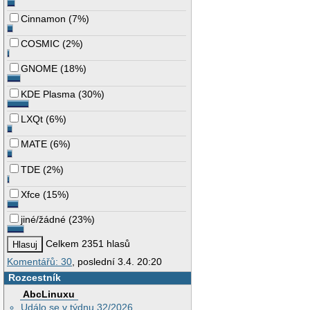
Cinnamon
(
7%
)
COSMIC
(
2%
)
GNOME
(
18%
)
KDE Plasma
(
30%
)
LXQt
(
6%
)
MATE
(
6%
)
TDE
(
2%
)
Xfce
(
15%
)
jiné/žádné
(
23%
)
Celkem 2351 hlasů
Komentářů: 30
, poslední 3.4. 20:20
Rozcestník
AbcLinuxu
Událo se v týdnu 32/2026