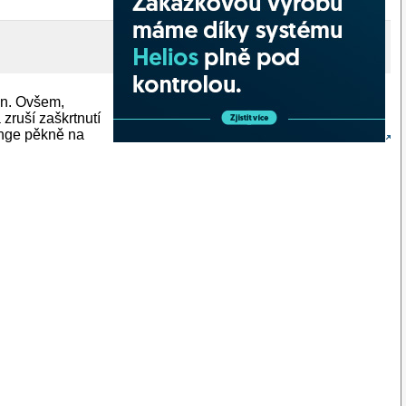
en. Ovšem,
zruší zaškrtnutí
hange pěkně na