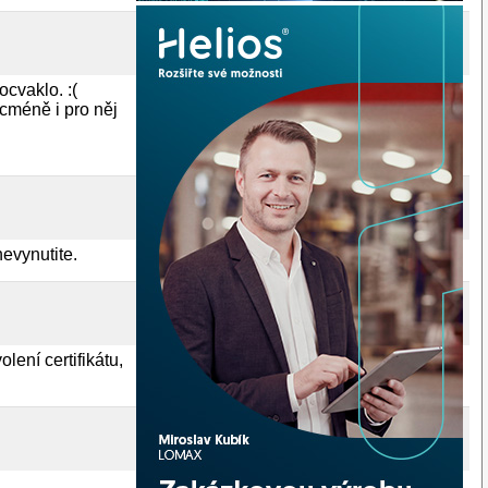
ocvaklo. :(
cméně i pro něj
nevynutite.
lení certifikátu,