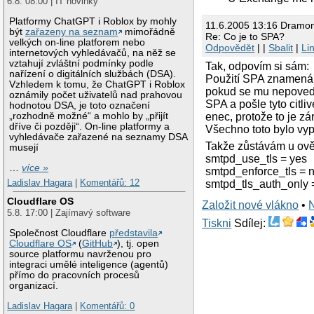
6.8. 08:00 | IT novinky
Platformy ChatGPT i Roblox by mohly
11.6.2005 13:16 Dramo
být
zařazeny na seznam
mimořádně
Re: Co je to SPA?
velkých on-line platforem nebo
Odpovědět
| |
Sbalit
|
Li
internetových vyhledávačů, na něž se
vztahují zvláštní podmínky podle
Tak, odpovím si sám:
nařízení o digitálních službách (DSA).
Použití SPA znamená,
Vzhledem k tomu, že ChatGPT i Roblox
pokud se mu nepovede 
oznámily počet uživatelů nad prahovou
SPA a pošle tyto citli
hodnotou DSA, je toto označení
„rozhodně možné“ a mohlo by „přijít
enec, protože to je z
dříve či později“. On-line platformy a
Všechno toto bylo vy
vyhledávače zařazené na seznamy DSA
Takže zůstávám u ov
musejí
smtpd_use_tls = yes
…
více »
smtpd_enforce_tls = 
Ladislav Hagara
|
Komentářů: 12
smtpd_tls_auth_only 
Cloudflare OS
Založit nové vlákno
•
5.8. 17:00 | Zajímavý software
Tiskni
Sdílej:
Společnost Cloudflare
představila
Cloudflare OS
(
GitHub
), tj. open
source platformu navrženou pro
integraci umělé inteligence (agentů)
přímo do pracovních procesů
organizací.
Ladislav Hagara
|
Komentářů: 0