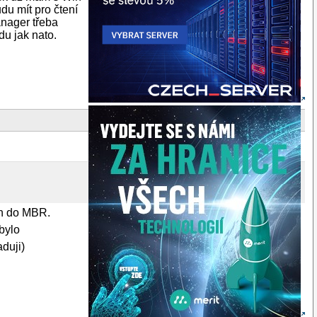
du mít pro čtení
anager třeba
u jak nato.
an do MBR.
bylo
duji)