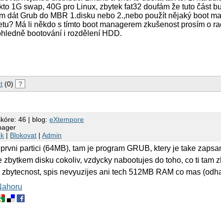
kto 1G swap, 40G pro Linux, zbytek fat32 doufám že tuto část bu
am dát Grub do MBR 1.disku nebo 2.,nebo použít nějaký boot m
tu? Má li někdo s tímto boot managerem zkušenost prosím o rad
ohledně bootování i rozdělení HDD.
t
(0)
?
skóre: 46 | blog:
eXtempore
nager
nk
|
Blokovat
|
Admin
prvni partici (64MB), tam je program GRUB, ktery je take zaps
e zbytkem disku cokoliv, vzdycky nabootujes do toho, co ti tam z
 zbytecnost, spis nevyuzijes ani tech 512MB RAM co mas (odha
Nahoru