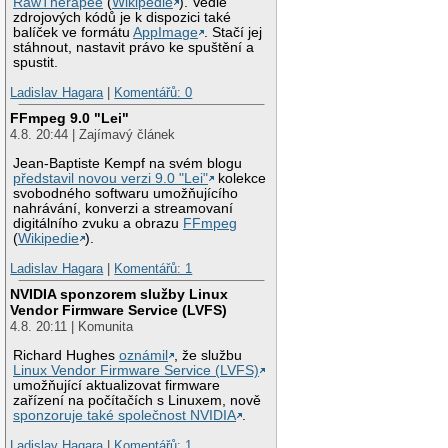
RawTherapee
(
Wikipedie
). Vedle
zdrojových kódů je k dispozici také
balíček ve formátu
AppImage
. Stačí jej
stáhnout, nastavit právo ke spuštění a
spustit.
Ladislav Hagara
|
Komentářů: 0
FFmpeg 9.0 "Lei"
4.8. 20:44 | Zajímavý článek
Jean-Baptiste Kempf na svém blogu
představil novou verzi 9.0 "Lei"
kolekce
svobodného softwaru umožňujícího
nahrávání, konverzi a streamovaní
digitálního zvuku a obrazu
FFmpeg
(
Wikipedie
).
Ladislav Hagara
|
Komentářů: 1
NVIDIA sponzorem služby Linux
Vendor Firmware Service (LVFS)
4.8. 20:11 | Komunita
Richard Hughes
oznámil
, že službu
Linux Vendor Firmware Service (LVFS)
umožňující aktualizovat firmware
zařízení na počítačích s Linuxem, nově
sponzoruje také společnost NVIDIA
.
Ladislav Hagara
|
Komentářů: 1