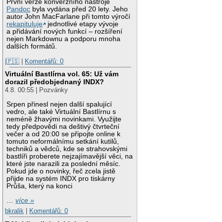
První verze konverzního nástroje
Pandoc
byla vydána před 20 lety. Jeho
autor John MacFarlane při tomto výročí
rekapituluje
jednotlivé etapy vývoje
a přidávání nových funkcí – rozšíření
nejen Markdownu a podporu mnoha
dalších formátů.
|🇵🇸
|
Komentářů: 0
Virtuální Bastlírna vol. 65: Už vám
dorazil předobjednaný INDX?
4.8. 00:55 | Pozvánky
Srpen přinesl nejen další spalující
vedro, ale také Virtuální Bastlírnu s
neméně žhavými novinkami. Využijte
tedy předpovědi na deštivý čtvrteční
večer a od 20:00 se připojte online k
tomuto neformálnímu setkání kutilů,
techniků a vědců, kde se strahovskými
bastlíři proberete nejzajímavější věci, na
které jste narazili za poslední měsíc.
Pokud jde o novinky, řeč zcela jistě
přijde na systém INDX pro tiskárny
Průša, který na konci
…
více »
bkralik
|
Komentářů: 0