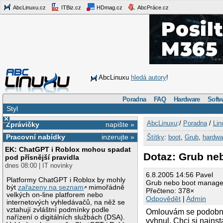
AbcLinuxu.cz
ITBiz.cz
HDmag.cz
AbcPráce.cz
AbcLinuxu
hledá autory
!
Poradna
FAQ
Hardware
Softw
Styl
×
AbcLinuxu
:/
Poradna
/
Lin
Zprávičky
napište »
Pracovní nabídky
inzerujte »
Štítky
:
boot
,
Grub
,
hardwa
EK: ChatGPT i Roblox mohou spadat
Dotaz: Grub ne
pod přísnější pravidla
dnes 08:00 | IT novinky
6.8.2005 14:56 Pavel
Platformy ChatGPT i Roblox by mohly
Grub nebo boot manage
být
zařazeny na seznam
mimořádně
Přečteno: 378×
velkých on-line platforem nebo
Odpovědět
|
Admin
internetových vyhledávačů, na něž se
vztahují zvláštní podmínky podle
Omlouvám se podobný v
nařízení o digitálních službách (DSA).
vyhnul. Chci si nainst