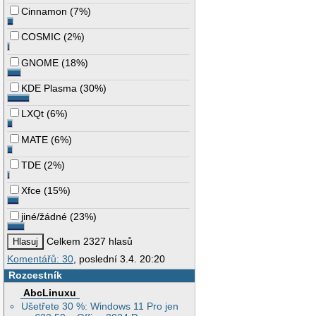
Cinnamon
(
7%
)
COSMIC
(
2%
)
GNOME
(
18%
)
KDE Plasma
(
30%
)
LXQt
(
6%
)
MATE
(
6%
)
TDE
(
2%
)
Xfce
(
15%
)
jiné/žádné
(
23%
)
Celkem 2327 hlasů
Komentářů: 30
, poslední 3.4. 20:20
Rozcestník
AbcLinuxu
Ušetřete 30 %: Windows 11 Pro jen