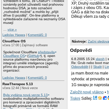
Vzhledem k tomu, že ChatGPT i Roblox
XP, Druhý rozdělím ta
oznámily počet uživatelů nad prahovou
i zápis z obou OS. K
hodnotou DSA, je toto označení
„rozhodně možné“ a mohlo by „přijít
GAG a dát ho na diske
dříve či později“. On-line platformy a
Děkuji všem za rady 
vyhledávače zařazené na seznamy DSA
musejí
…
více »
Ladislav Hagara
|
Komentářů: 0
Cloudflare OS
Nástroje:
Začni sledova
včera 17:00 | Zajímavý software
Odpovědi
Společnost Cloudflare
představila
Cloudflare OS
(
GitHub
), tj. open
6.8.2005 15:24
xkesh
| 
source platformu navrženou pro
Re: Grub nebo boot ma
integraci umělé inteligence (agentů)
Odpovědět
| |
Sbalit
|
Li
přímo do pracovních procesů
organizací.
ja mam /boot na male 
Ladislav Hagara
|
Komentářů: 0
vyhoda: at provadis s
RawTherapee 5.13
1G swapu je naprosta
včera 12:44 | Nová verze
Založit nové vlákno
•
Byla vydána nová verze 5.13
Tiskni
Sdílej:
svobodného multiplatformního softwaru
pro konverzi a zpracování digitálních
fotografií primárně ve formátů RAW