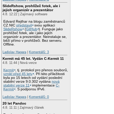
SlideRshow, prohlížeč fotek, ale i
jejich organizér a prezentátor
4.8. 12:22 | Zajímavý software
Edvard Rejthar na blogu zaměstnanců
CZ.NIC
představil
svou aplikaci
SlideRshow
(
GitHub
). Funguje jako
prohlížeč fotek, ale i jako jejich
organizér a prezentátor. Neinstaluje se,
běží přímo v prohlížeči. Bez serveru.
Offline.
Ladislav Hagara
|
Komentářů: 3
Kermit má 45 let. Vydán C-Kermit 11
4.8. 11:44 | Nová verze
Kermit
, tj. protokol pro přenos souborů,
vznikl před 45 lety
. Při této příležitosti
byla po 15 letech od vydání poslední
stabilní verze 9.0.302 vydána
nová
stabilní verze 11
implementace
C-
Kermit
. S podporou IPv6.
Ladislav Hagara
|
Komentářů: 0
20 let Pandoc
4.8. 11:11 | Zajímavý článek