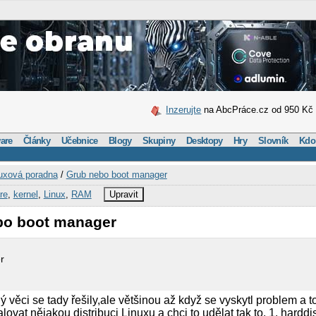
Inzerujte
na AbcPráce.cz od 950 Kč
are
Články
Učebnice
Blogy
Skupiny
Desktopy
Hry
Slovník
Kdo
uxová poradna
/
Grub nebo boot manager
re
,
kernel
,
Linux
,
RAM
Upravit
bo boot manager
r
ěci se tady řešily,ale většinou až když se vyskytl problem a 
alovat nějakou distribuci Linuxu a chci to udělat tak to. 1. hard