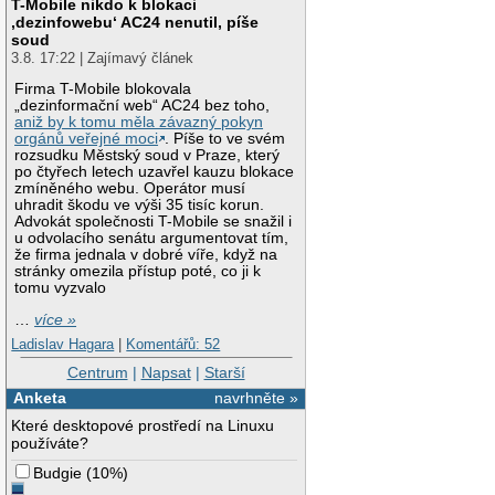
T-Mobile nikdo k blokaci
‚dezinfowebu‘ AC24 nenutil, píše
soud
3.8. 17:22 | Zajímavý článek
Firma T-Mobile blokovala
„dezinformační web“ AC24 bez toho,
aniž by k tomu měla závazný pokyn
orgánů veřejné moci
. Píše to ve svém
rozsudku Městský soud v Praze, který
po čtyřech letech uzavřel kauzu blokace
zmíněného webu. Operátor musí
uhradit škodu ve výši 35 tisíc korun.
Advokát společnosti T-Mobile se snažil i
u odvolacího senátu argumentovat tím,
že firma jednala v dobré víře, když na
stránky omezila přístup poté, co ji k
tomu vyzvalo
…
více »
Ladislav Hagara
|
Komentářů: 52
Centrum
|
Napsat
|
Starší
Anketa
navrhněte »
Které desktopové prostředí na Linuxu
používáte?
Budgie
(
10%
)