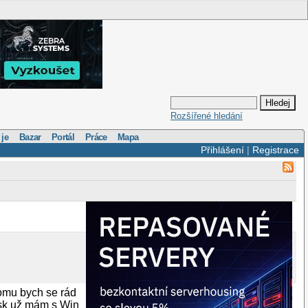
Rozšířené hledání
 je
Bazar
Portál
Práce
Mapa
Přihlášení
|
Registrace
tomu bych se rád
disk už mám s Win