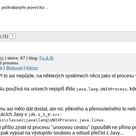
a poškrábanýho jezevčíka ...
t
(1)
?
sák
| skóre: 67 | blog:
Fa & Bi
ild procesu
nk
|
Blokovat
|
Admin
I to asi nepůjde, na některých systémech něco jako id proces
 používá na unixech nejspíš třídu
, kd
java.lang.UNIXProcess
tomu asi mělo dát dostat, ale nic pěkného a přenositelného to ne
jácích Javy v
jdk-1_5_0-src-
.
is\classes\java\lang\UNIXProcess.java.linux
přišlo zjistit id procesu "unixovou cestou" (spouštět ne přímo p
 si pak vypsat na výstup/do souboru a odsud přečíst z Javy…