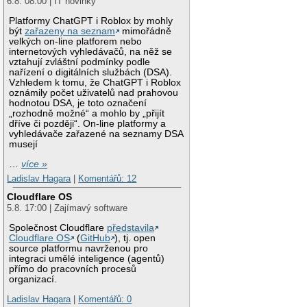
6.8. 08:00 | IT novinky
Platformy ChatGPT i Roblox by mohly
být
zařazeny na seznam
mimořádně
velkých on-line platforem nebo
internetových vyhledávačů, na něž se
vztahují zvláštní podmínky podle
nařízení o digitálních službách (DSA).
Vzhledem k tomu, že ChatGPT i Roblox
oznámily počet uživatelů nad prahovou
hodnotou DSA, je toto označení
„rozhodně možné“ a mohlo by „přijít
dříve či později“. On-line platformy a
vyhledávače zařazené na seznamy DSA
musejí
…
více »
Ladislav Hagara
|
Komentářů: 12
Cloudflare OS
5.8. 17:00 | Zajímavý software
Společnost Cloudflare
představila
Cloudflare OS
(
GitHub
), tj. open
source platformu navrženou pro
integraci umělé inteligence (agentů)
přímo do pracovních procesů
organizací.
Ladislav Hagara
|
Komentářů: 0