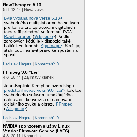
RawTherapee 5.13
5.8. 12:44 | Nová verze
Byla vydána nová verze 5.13
svobodného multiplatformního softwaru
pro konverzi a zpracování digitálních
fotografií primárně ve formátů RAW
RawTherapee
(
Wikipedie
). Vedle
zdrojových kódů je k dispozici také
balíček ve formátu
AppImage
. Stačí jej
stáhnout, nastavit právo ke spuštění a
spustit.
Ladislav Hagara
|
Komentářů: 0
FFmpeg 9.0 "Lei"
4.8. 20:44 | Zajímavý článek
Jean-Baptiste Kempf na svém blogu
představil novou verzi 9.0 "Lei"
kolekce
svobodného softwaru umožňujícího
nahrávání, konverzi a streamovaní
digitálního zvuku a obrazu
FFmpeg
(
Wikipedie
).
Ladislav Hagara
|
Komentářů: 0
NVIDIA sponzorem služby Linux
Vendor Firmware Service (LVFS)
4.8. 20:11 | Komunita