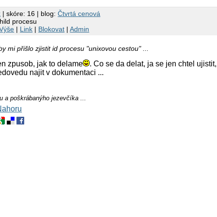
k
| skóre: 16 | blog:
Čtvrtá cenová
child procesu
Výše
|
Link
|
Blokovat
|
Admin
 mi přišlo zjistit id procesu "unixovou cestou" ...
ten zpusob, jak to delame
. Co se da delat, ja se jen chtel ujisti
edovedu najit v dokumentaci ...
u a poškrábanýho jezevčíka ...
Nahoru