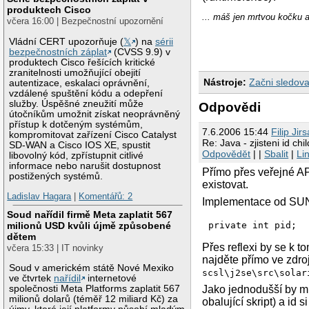
produktech Cisco
... máš jen mrtvou kočku 
včera 16:00 | Bezpečnostní upozornění
Vládní CERT upozorňuje (
𝕏
) na
sérii
bezpečnostních záplat
(CVSS 9.9) v
produktech Cisco řešících kritické
zranitelnosti umožňující obejití
Nástroje:
Začni sledova
autentizace, eskalaci oprávnění,
vzdálené spuštění kódu a odepření
služby. Úspěšné zneužití může
Odpovědi
útočníkům umožnit získat neoprávněný
přístup k dotčeným systémům,
7.6.2006 15:44
Filip Jir
kompromitovat zařízení Cisco Catalyst
Re: Java - zjisteni id ch
SD-WAN a Cisco IOS XE, spustit
Odpovědět
| |
Sbalit
|
Li
libovolný kód, zpřístupnit citlivé
informace nebo narušit dostupnost
Přímo přes veřejné AP
postižených systémů.
existovat.
Ladislav Hagara
|
Komentářů: 2
Implementace od SUNu
Soud nařídil firmě Meta zaplatit 567
milionů USD kvůli újmě způsobené
dětem
Přes reflexi by se k 
včera 15:33 | IT novinky
najděte přímo ve zdro
Soud v americkém státě Nové Mexiko
scsl\j2se\src\solar
ve čtvrtek
nařídil
internetové
společnosti Meta Platforms zaplatit 567
Jako jednodušší by mi 
milionů dolarů (téměř 12 miliard Kč) za
obalující skript) a id