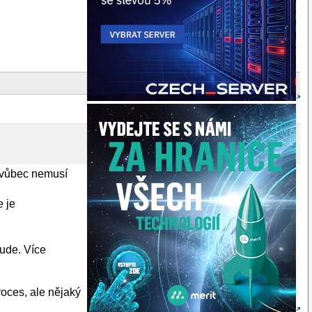
u vůbec nemusí
e je
bude. Více
roces, ale nějaký