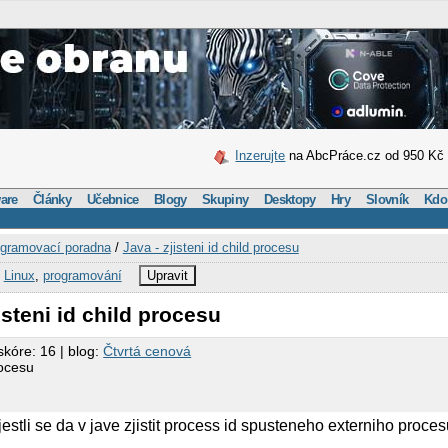
Inzerujte
na AbcPráce.cz od 950 Kč
are
Články
Učebnice
Blogy
Skupiny
Desktopy
Hry
Slovník
Kdo
gramovací poradna
/
Java - zjisteni id child procesu
,
Linux
,
programování
Upravit
isteni id child procesu
skóre: 16 | blog:
Čtvrtá cenová
rocesu
jestli se da v jave zjistit process id spusteneho externiho proce