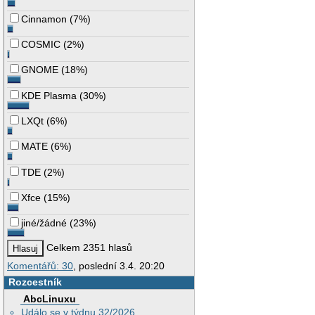
Cinnamon
(
7%
)
COSMIC
(
2%
)
GNOME
(
18%
)
KDE Plasma
(
30%
)
LXQt
(
6%
)
MATE
(
6%
)
TDE
(
2%
)
Xfce
(
15%
)
jiné/žádné
(
23%
)
Celkem 2351 hlasů
Komentářů: 30
, poslední 3.4. 20:20
Rozcestník
AbcLinuxu
Událo se v týdnu 32/2026