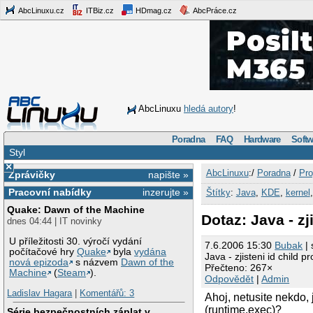
AbcLinuxu.cz
ITBiz.cz
HDmag.cz
AbcPráce.cz
AbcLinuxu
hledá autory
!
Poradna
FAQ
Hardware
Softw
Styl
×
AbcLinuxu
:/
Poradna
/
Pro
Zprávičky
napište »
Pracovní nabídky
inzerujte »
Štítky
:
Java
,
KDE
,
kernel
Quake: Dawn of the Machine
Dotaz: Java - zj
dnes 04:44 | IT novinky
U příležitosti 30. výročí vydání
7.6.2006 15:30
Bubak
| 
počítačové hry
Quake
byla
vydána
Java - zjisteni id child p
nová epizoda
s názvem
Dawn of the
Přečteno: 267×
Machine
(
Steam
).
Odpovědět
|
Admin
Ladislav Hagara
|
Komentářů: 3
Ahoj, netusite nekdo, 
(runtime.exec)?
Série bezpečnostních záplat v