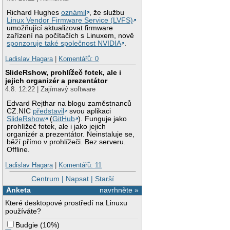
Richard Hughes
oznámil
, že službu
Linux Vendor Firmware Service (LVFS)
umožňující aktualizovat firmware
zařízení na počítačích s Linuxem, nově
sponzoruje také společnost NVIDIA
.
Ladislav Hagara
|
Komentářů: 0
SlideRshow, prohlížeč fotek, ale i
jejich organizér a prezentátor
4.8. 12:22 | Zajímavý software
Edvard Rejthar na blogu zaměstnanců
CZ.NIC
představil
svou aplikaci
SlideRshow
(
GitHub
). Funguje jako
prohlížeč fotek, ale i jako jejich
organizér a prezentátor. Neinstaluje se,
běží přímo v prohlížeči. Bez serveru.
Offline.
Ladislav Hagara
|
Komentářů: 11
Centrum
|
Napsat
|
Starší
Anketa
navrhněte »
Které desktopové prostředí na Linuxu
používáte?
Budgie
(
10%
)