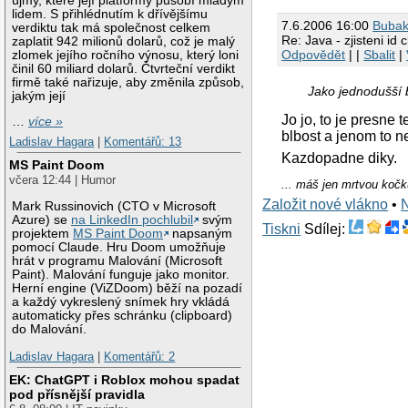
újmy, které její platformy působí mladým
lidem. S přihlédnutím k dřívějšímu
7.6.2006 16:00
Buba
verdiktu tak má společnost celkem
Re: Java - zjisteni id 
zaplatit 942 milionů dolarů, což je malý
Odpovědět
| |
Sbalit
|
zlomek jejího ročního výnosu, který loni
činil 60 miliard dolarů. Čtvrteční verdikt
firmě také nařizuje, aby změnila způsob,
Jako jednodušší by
jakým její
Jo jo, to je presne 
…
více »
blbost a jenom to n
Ladislav Hagara
|
Komentářů: 13
Kazdopadne diky.
MS Paint Doom
včera 12:44 | Humor
... máš jen mrtvou kočk
Založit nové vlákno
•
Mark Russinovich (CTO v Microsoft
Azure) se
na LinkedIn pochlubil
svým
Tiskni
Sdílej:
projektem
MS Paint Doom
napsaným
pomocí Claude. Hru Doom umožňuje
hrát v programu Malování (Microsoft
Paint). Malování funguje jako monitor.
Herní engine (ViZDoom) běží na pozadí
a každý vykreslený snímek hry vkládá
automaticky přes schránku (clipboard)
do Malování.
Ladislav Hagara
|
Komentářů: 2
EK: ChatGPT i Roblox mohou spadat
pod přísnější pravidla