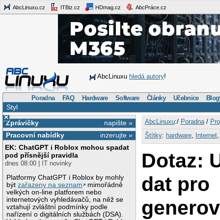
AbcLinuxu.cz
ITBiz.cz
HDmag.cz
AbcPráce.cz
AbcLinuxu
hledá autory
!
Poradna
FAQ
Hardware
Software
Články
Učebnice
Blog
Styl
×
AbcLinuxu
:/
Poradna
/
Pro
Zprávičky
napište »
Pracovní nabídky
inzerujte »
Štítky
:
hardware
,
Internet
EK: ChatGPT i Roblox mohou spadat
Dotaz: 
pod přísnější pravidla
dnes 08:00 | IT novinky
dat pro
Platformy ChatGPT i Roblox by mohly
být
zařazeny na seznam
mimořádně
velkých on-line platforem nebo
internetových vyhledávačů, na něž se
genero
vztahují zvláštní podmínky podle
nařízení o digitálních službách (DSA).