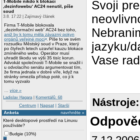
Svoji pr
T-Mobile nikdo k blokaci
‚dezinfowebu‘ AC24 nenutil, píše
soud
neovlivn
3.8. 17:22 | Zajímavý článek
Firma T-Mobile blokovala
Nebranim
„dezinformační web“ AC24 bez toho,
aniž by k tomu měla závazný pokyn
orgánů veřejné moci
. Píše to ve svém
jazyku/d
rozsudku Městský soud v Praze, který
po čtyřech letech uzavřel kauzu blokace
zmíněného webu. Operátor musí
Vase rad
uhradit škodu ve výši 35 tisíc korun.
Advokát společnosti T-Mobile se snažil i
u odvolacího senátu argumentovat tím,
že firma jednala v dobré víře, když na
stránky omezila přístup poté, co ji k
tomu vyzvalo
…
více »
Ladislav Hagara
|
Komentářů: 68
Nástroje:
Centrum
|
Napsat
|
Starší
Anketa
navrhněte »
Odpově
Které desktopové prostředí na Linuxu
používáte?
Budgie
(
10%
)
7.12.2006