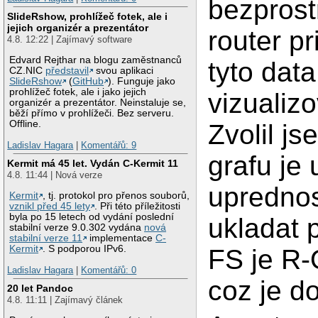
bezprost
SlideRshow, prohlížeč fotek, ale i
jejich organizér a prezentátor
router pr
4.8. 12:22 | Zajímavý software
Edvard Rejthar na blogu zaměstnanců
tyto dat
CZ.NIC
představil
svou aplikaci
SlideRshow
(
GitHub
). Funguje jako
prohlížeč fotek, ale i jako jejich
vizualizo
organizér a prezentátor. Neinstaluje se,
běží přímo v prohlížeči. Bez serveru.
Offline.
Zvolil j
Ladislav Hagara
|
Komentářů: 9
grafu je
Kermit má 45 let. Vydán C-Kermit 11
4.8. 11:44 | Nová verze
uprednos
Kermit
, tj. protokol pro přenos souborů,
vznikl před 45 lety
. Při této příležitosti
byla po 15 letech od vydání poslední
ukladat 
stabilní verze 9.0.302 vydána
nová
stabilní verze 11
implementace
C-
Kermit
. S podporou IPv6.
FS je R-
Ladislav Hagara
|
Komentářů: 0
coz je d
20 let Pandoc
4.8. 11:11 | Zajímavý článek