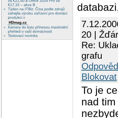
za €22,50 a Office 2024 Pro za
databazi,
€17,15 – akce B
Týden na ITBiz: Čína podle zdrojů
zahájila výrobu zařízení pro domácí
produkci v
7.12.200
HDmag.cz
Kamery do bytu přinesou maximální
20 | Žďá
přehled o vaší domácnosti
Testovací novinka
Re: Ukla
grafu
Odpověd
Blokovat
To je c
nad tim 
nezbyde