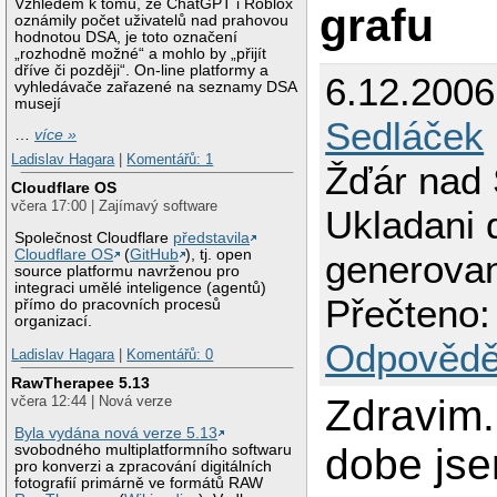
Vzhledem k tomu, že ChatGPT i Roblox
grafu
oznámily počet uživatelů nad prahovou
hodnotou DSA, je toto označení
„rozhodně možné“ a mohlo by „přijít
dříve či později“. On-line platformy a
6.12.200
vyhledávače zařazené na seznamy DSA
musejí
Sedláček
…
více »
Ladislav Hagara
|
Komentářů: 1
Žďár nad
Cloudflare OS
včera 17:00 | Zajímavý software
Ukladani 
Společnost Cloudflare
představila
Cloudflare OS
(
GitHub
), tj. open
generova
source platformu navrženou pro
integraci umělé inteligence (agentů)
Přečteno:
přímo do pracovních procesů
organizací.
Odpovědě
Ladislav Hagara
|
Komentářů: 0
RawTherapee 5.13
Zdravim.
včera 12:44 | Nová verze
Byla vydána nová verze 5.13
dobe js
svobodného multiplatformního softwaru
pro konverzi a zpracování digitálních
fotografií primárně ve formátů RAW