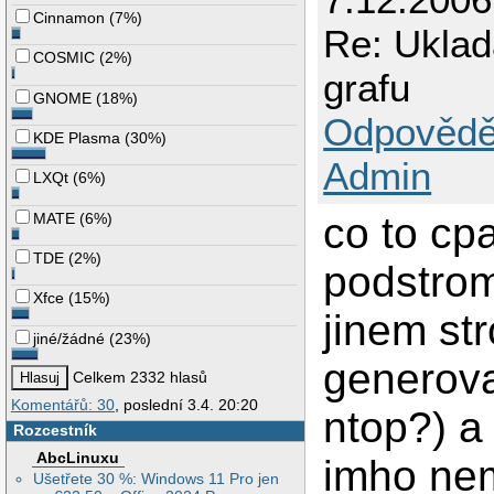
Cinnamon
(
7%
)
Re: Uklad
COSMIC
(
2%
)
grafu
GNOME
(
18%
)
Odpovědě
KDE Plasma
(
30%
)
Admin
LXQt
(
6%
)
MATE
(
6%
)
co to cp
TDE
(
2%
)
podstrom
Xfce
(
15%
)
jinem st
jiné/žádné
(
23%
)
generova
Celkem 2332 hlasů
Komentářů: 30
, poslední 3.4. 20:20
ntop?) a
Rozcestník
AbcLinuxu
imho nem
Ušetřete 30 %: Windows 11 Pro jen