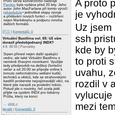
A proto 
První verze konverzního nástroje
Pandoc
byla vydána před 20 lety. Jeho
autor John MacFarlane při tomto výročí
je vyhod
rekapituluje
jednotlivé etapy vývoje
a přidávání nových funkcí – rozšíření
nejen Markdownu a podporu mnoha
Uz jsem
dalších formátů.
|🇵🇸
|
Komentářů: 0
ssh prist
Virtuální Bastlírna vol. 65: Už vám
dorazil předobjednaný INDX?
kde by b
4.8. 00:55 | Pozvánky
Srpen přinesl nejen další spalující
to proti 
vedro, ale také Virtuální Bastlírnu s
neméně žhavými novinkami. Využijte
tedy předpovědi na deštivý čtvrteční
uvahu, z
večer a od 20:00 se připojte online k
tomuto neformálnímu setkání kutilů,
techniků a vědců, kde se strahovskými
rozdil v 
bastlíři proberete nejzajímavější věci, na
které jste narazili za poslední měsíc.
Pokud jde o novinky, řeč zcela jistě
vylucuje
přijde na systém INDX pro tiskárny
Průša, který na konci
mezi tem
…
více »
bkralik
|
Komentářů: 0