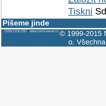
Tiskni
Sd
Píšeme jinde
ISSN 1214-1267
www.czech-server.cz
© 1999-2015
o.
Všechna 