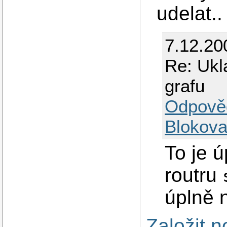
udelat..
7.12.20
Re: Ukl
grafu
Odpově
Blokova
To je 
routru
úplně 
Založit 