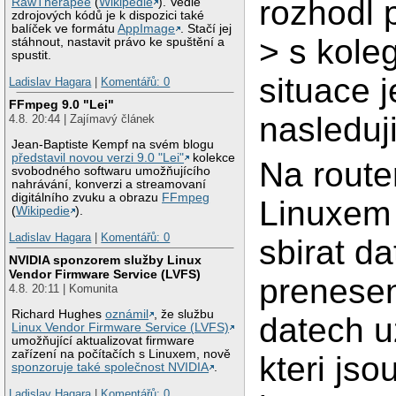
rozhodl p
RawTherapee
(
Wikipedie
). Vedle
zdrojových kódů je k dispozici také
balíček ve formátu
AppImage
. Stačí jej
> s koleg
stáhnout, nastavit právo ke spuštění a
spustit.
situace j
Ladislav Hagara
|
Komentářů: 0
FFmpeg 9.0 "Lei"
nasleduji
4.8. 20:44 | Zajímavý článek
Jean-Baptiste Kempf na svém blogu
představil novou verzi 9.0 "Lei"
kolekce
Na route
svobodného softwaru umožňujícího
nahrávání, konverzi a streamovaní
digitálního zvuku a obrazu
FFmpeg
Linuxem 
(
Wikipedie
).
Ladislav Hagara
|
Komentářů: 0
sbirat da
NVIDIA sponzorem služby Linux
Vendor Firmware Service (LVFS)
prenese
4.8. 20:11 | Komunita
Richard Hughes
oznámil
, že službu
datech u
Linux Vendor Firmware Service (LVFS)
umožňující aktualizovat firmware
zařízení na počítačích s Linuxem, nově
kteri jso
sponzoruje také společnost NVIDIA
.
Ladislav Hagara
|
Komentářů: 0