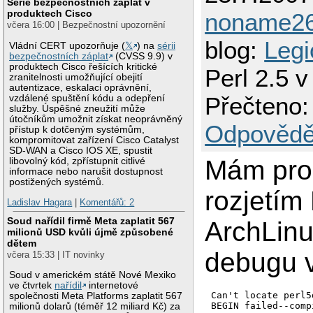
Série bezpečnostních záplat v
produktech Cisco
noname2
včera 16:00 | Bezpečnostní upozornění
blog:
Legi
Vládní CERT upozorňuje (
𝕏
) na
sérii
bezpečnostních záplat
(CVSS 9.9) v
produktech Cisco řešících kritické
Perl 2.5 v
zranitelnosti umožňující obejití
autentizace, eskalaci oprávnění,
Přečteno:
vzdálené spuštění kódu a odepření
služby. Úspěšné zneužití může
útočníkům umožnit získat neoprávněný
Odpovědě
přístup k dotčeným systémům,
kompromitovat zařízení Cisco Catalyst
SD-WAN a Cisco IOS XE, spustit
Mám pro
libovolný kód, zpřístupnit citlivé
informace nebo narušit dostupnost
postižených systémů.
rozjetím
Ladislav Hagara
|
Komentářů: 2
Soud nařídil firmě Meta zaplatit 567
ArchLinu
milionů USD kvůli újmě způsobené
dětem
debugu v
včera 15:33 | IT novinky
Soud v americkém státě Nové Mexiko
ve čtvrtek
nařídil
internetové
Can't locate perl5
společnosti Meta Platforms zaplatit 567
milionů dolarů (téměř 12 miliard Kč) za