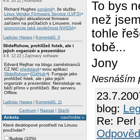
4.8. 20:11 | Komunita
To bys ne
Richard Hughes
oznámil
, že službu
Linux Vendor Firmware Service (LVFS)
než jsem
umožňující aktualizovat firmware
zařízení na počítačích s Linuxem, nově
sponzoruje také společnost NVIDIA
.
tohle ře
Ladislav Hagara
|
Komentářů: 0
tobě...
SlideRshow, prohlížeč fotek, ale i
jejich organizér a prezentátor
4.8. 12:22 | Zajímavý software
Jony
Edvard Rejthar na blogu zaměstnanců
CZ.NIC
představil
svou aplikaci
SlideRshow
(
GitHub
). Funguje jako
Nesnáším pi
prohlížeč fotek, ale i jako jejich
organizér a prezentátor. Neinstaluje se,
běží přímo v prohlížeči. Bez serveru.
23.7.200
Offline.
Ladislav Hagara
|
Komentářů: 11
blog:
Leg
Centrum
|
Napsat
|
Starší
Re: Perl
Anketa
navrhněte »
Které desktopové prostředí na Linuxu
Odpověd
používáte?
Budgie
(
10%
)