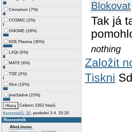
Blokovat
Cinnamon
(
7%
)
Tak já t
COSMIC
(
2%
)
pomohlo
GNOME
(
18%
)
KDE Plasma
(
30%
)
nothing
LXQt
(
6%
)
Založit 
MATE
(
6%
)
TDE
(
2%
)
Tiskni
Sd
Xfce
(
15%
)
jiné/žádné
(
23%
)
Celkem 2352 hlasů
Komentářů: 30
, poslední 3.4. 20:20
Rozcestník
AbcLinuxu