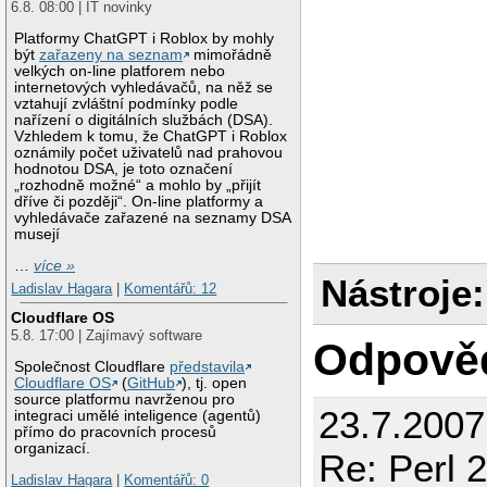
6.8. 08:00 | IT novinky
Platformy ChatGPT i Roblox by mohly
být
zařazeny na seznam
mimořádně
velkých on-line platforem nebo
internetových vyhledávačů, na něž se
vztahují zvláštní podmínky podle
nařízení o digitálních službách (DSA).
Vzhledem k tomu, že ChatGPT i Roblox
oznámily počet uživatelů nad prahovou
hodnotou DSA, je toto označení
„rozhodně možné“ a mohlo by „přijít
dříve či později“. On-line platformy a
vyhledávače zařazené na seznamy DSA
musejí
…
více »
Nástroje:
Ladislav Hagara
|
Komentářů: 12
Cloudflare OS
5.8. 17:00 | Zajímavý software
Odpově
Společnost Cloudflare
představila
Cloudflare OS
(
GitHub
), tj. open
source platformu navrženou pro
23.7.200
integraci umělé inteligence (agentů)
přímo do pracovních procesů
organizací.
Re: Perl 
Ladislav Hagara
|
Komentářů: 0