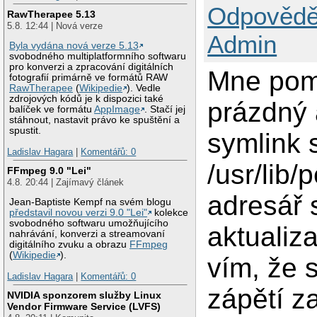
Odpovědě
RawTherapee 5.13
5.8. 12:44 | Nová verze
Admin
Byla vydána nová verze 5.13
svobodného multiplatformního softwaru
pro konverzi a zpracování digitálních
Mne pomo
fotografií primárně ve formátů RAW
RawTherapee
(
Wikipedie
). Vedle
zdrojových kódů je k dispozici také
prázdný 
balíček ve formátu
AppImage
. Stačí jej
stáhnout, nastavit právo ke spuštění a
spustit.
symlink 
Ladislav Hagara
|
Komentářů: 0
/usr/lib/
FFmpeg 9.0 "Lei"
4.8. 20:44 | Zajímavý článek
adresář 
Jean-Baptiste Kempf na svém blogu
představil novou verzi 9.0 "Lei"
kolekce
svobodného softwaru umožňujícího
aktualiza
nahrávání, konverzi a streamovaní
digitálního zvuku a obrazu
FFmpeg
(
Wikipedie
).
vím, že 
Ladislav Hagara
|
Komentářů: 0
zápětí z
NVIDIA sponzorem služby Linux
Vendor Firmware Service (LVFS)