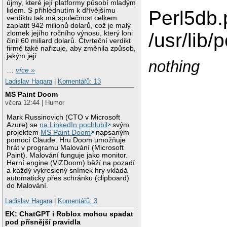
újmy, které její platformy působí mladým
lidem. S přihlédnutím k dřívějšímu
Perl5db.p
verdiktu tak má společnost celkem
zaplatit 942 milionů dolarů, což je malý
zlomek jejího ročního výnosu, který loni
/usr/lib/
činil 60 miliard dolarů. Čtvrteční verdikt
firmě také nařizuje, aby změnila způsob,
jakým její
nothing
…
více »
Ladislav Hagara
|
Komentářů: 13
MS Paint Doom
včera 12:44 | Humor
Mark Russinovich (CTO v Microsoft
Azure) se
na LinkedIn pochlubil
svým
projektem
MS Paint Doom
napsaným
pomocí Claude. Hru Doom umožňuje
hrát v programu Malování (Microsoft
Paint). Malování funguje jako monitor.
Herní engine (ViZDoom) běží na pozadí
a každý vykreslený snímek hry vkládá
automaticky přes schránku (clipboard)
do Malování.
Ladislav Hagara
|
Komentářů: 3
EK: ChatGPT i Roblox mohou spadat
pod přísnější pravidla