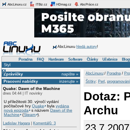
AbcLinuxu.cz
ITBiz.cz
HDmag.cz
AbcPráce.cz
AbcLinuxu
hledá autory
!
Poradna
FAQ
Hardware
Software
Články
Učebnice
Blog
Styl
×
AbcLinuxu
:/
Poradna
/
Pro
Zprávičky
napište »
Pracovní nabídky
inzerujte »
Štítky
:
Perl
,
programování
Quake: Dawn of the Machine
Dotaz: P
dnes 04:44 | IT novinky
U příležitosti 30. výročí vydání
Archu
počítačové hry
Quake
byla
vydána
nová epizoda
s názvem
Dawn of the
Machine
(
Steam
).
Ladislav Hagara
|
Komentářů: 3
23.7.2007