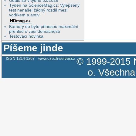
Událo se v týdnu 32/2026
Týden na ScienceMag.cz: Vylepšený
test nenašel žádný rozdíl mezi
vodíkem a antiv
HDmag.cz
Kamery do bytu přinesou maximální
přehled o vaší domácnosti
Testovací novinka
Píšeme jinde
ISSN 1214-1267
www.czech-server.cz
© 1999-2015
o.
Všechna 