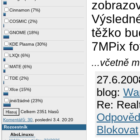
zobrazov
Cinnamon
(
7%
)
Výsledné
COSMIC
(
2%
)
těžko b
GNOME
(
18%
)
7MPix fo
KDE Plasma
(
30%
)
LXQt
(
6%
)
...včetně 
MATE
(
6%
)
27.6.200
TDE
(
2%
)
blog:
Wa
Xfce
(
15%
)
jiné/žádné
(
23%
)
Re: Real
Celkem 2351 hlasů
Odpověd
Komentářů: 30
, poslední 3.4. 20:20
Blokovat
Rozcestník
AbcLinuxu