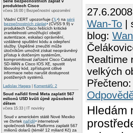
Série bezpečnostních záplat v
produktech Cisco
27.6.2008
včera 16:00 | Bezpečnostní upozornění
Vládní CERT upozorňuje (
𝕏
) na
sérii
Wan-To
| 
bezpečnostních záplat
(CVSS 9.9) v
produktech Cisco řešících kritické
blog:
Wan
zranitelnosti umožňující obejití
autentizace, eskalaci oprávnění,
vzdálené spuštění kódu a odepření
Čelákovic
služby. Úspěšné zneužití může
útočníkům umožnit získat neoprávněný
přístup k dotčeným systémům,
Realtime 
kompromitovat zařízení Cisco Catalyst
SD-WAN a Cisco IOS XE, spustit
velkých o
libovolný kód, zpřístupnit citlivé
informace nebo narušit dostupnost
postižených systémů.
Přečteno:
Ladislav Hagara
|
Komentářů: 2
Odpovědě
Soud nařídil firmě Meta zaplatit 567
milionů USD kvůli újmě způsobené
dětem
Hledám 
včera 15:33 | IT novinky
Soud v americkém státě Nové Mexiko
prostřed
ve čtvrtek
nařídil
internetové
společnosti Meta Platforms zaplatit 567
milionů dolarů (téměř 12 miliard Kč) za