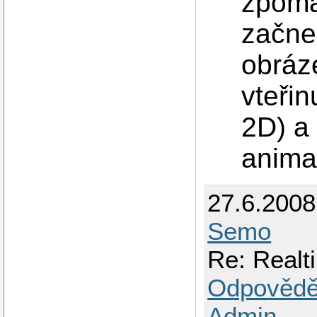
zpoma
začne
obráz
vteřin
2D) a
anima
27.6.200
Semo
Re: Realt
Odpovědě
Admin