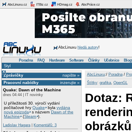
AbcLinuxu.cz
ITBiz.cz
HDmag.cz
AbcPráce.cz
AbcLinuxu
hledá autory
!
Poradna
FAQ
Hardware
Software
Články
Učebnice
Blog
Styl
×
AbcLinuxu
:/
Poradna
/
Pro
Zprávičky
napište »
Pracovní nabídky
inzerujte »
Štítky
:
grafika
,
OpenGL
Quake: Dawn of the Machine
Dotaz: 
dnes 04:44 | IT novinky
U příležitosti 30. výročí vydání
renderi
počítačové hry
Quake
byla
vydána
nová epizoda
s názvem
Dawn of the
Machine
(
Steam
).
obrázků
Ladislav Hagara
|
Komentářů: 3