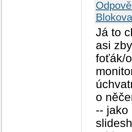
Odpově
Blokova
Já to c
asi zb
foťák/o
monito
úchvat
o něče
-- jak
slidesh