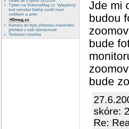
Událo se v týdnu 32/2026
Jde mi 
Týden na ScienceMag.cz: Vylepšený
test nenašel žádný rozdíl mezi
budou f
vodíkem a antiv
HDmag.cz
Kamery do bytu přinesou maximální
zoomova
přehled o vaší domácnosti
Testovací novinka
bude fo
monitor
zoomova
bude zo
27.6.20
skóre: 
Re: Rea