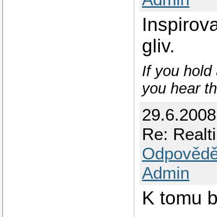
Inspirov
gliv.
If you hold
you hear t
29.6.2008
Re: Realt
Odpovědě
Admin
K tomu b