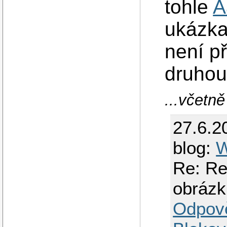
tohle
A
ukázka
není př
druhou
...včetn
27.6.2
blog:
W
Re: Re
obrázk
Odpov