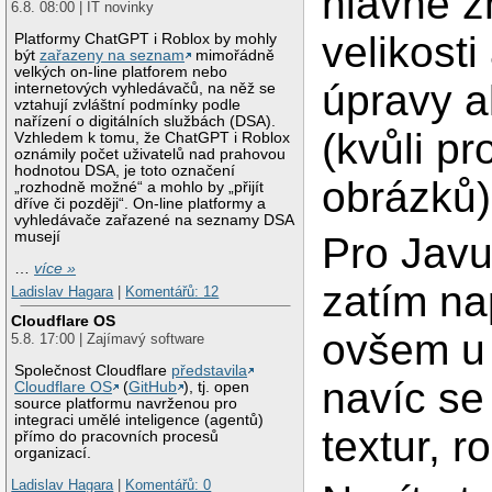
hlavně 
6.8. 08:00 | IT novinky
velikost
Platformy ChatGPT i Roblox by mohly
být
zařazeny na seznam
mimořádně
velkých on-line platforem nebo
úpravy a
internetových vyhledávačů, na něž se
vztahují zvláštní podmínky podle
nařízení o digitálních službách (DSA).
(kvůli pr
Vzhledem k tomu, že ChatGPT i Roblox
oznámily počet uživatelů nad prahovou
hodnotou DSA, je toto označení
obrázků)
„rozhodně možné“ a mohlo by „přijít
dříve či později“. On-line platformy a
vyhledávače zařazené na seznamy DSA
musejí
Pro Javu
…
více »
zatím na
Ladislav Hagara
|
Komentářů: 12
Cloudflare OS
ovšem u 
5.8. 17:00 | Zajímavý software
Společnost Cloudflare
představila
navíc se
Cloudflare OS
(
GitHub
), tj. open
source platformu navrženou pro
integraci umělé inteligence (agentů)
textur, 
přímo do pracovních procesů
organizací.
Ladislav Hagara
|
Komentářů: 0