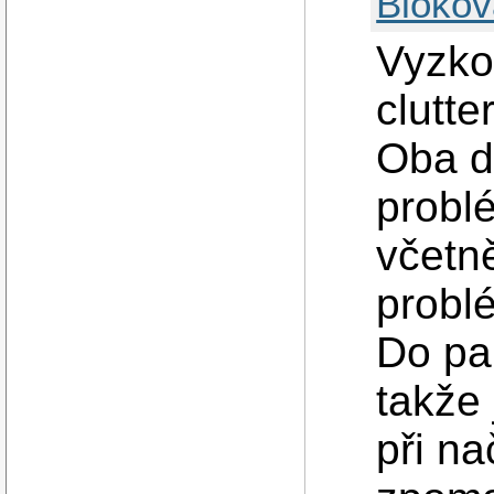
Blokov
Vyzko
clutt
Oba d
probl
včetn
probl
Do pa
takže
při na