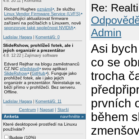
4.8. 20:11 | Komunita
Re: Realt
Richard Hughes
oznámil
, že službu
Linux Vendor Firmware Service (LVFS)
Odpovědě
umožňující aktualizovat firmware
zařízení na počítačích s Linuxem, nově
sponzoruje také společnost NVIDIA
.
Admin
Ladislav Hagara
|
Komentářů: 0
Asi bych
SlideRshow, prohlížeč fotek, ale i
jejich organizér a prezentátor
4.8. 12:22 | Zajímavý software
co se obr
Edvard Rejthar na blogu zaměstnanců
CZ.NIC
představil
svou aplikaci
trocha ča
SlideRshow
(
GitHub
). Funguje jako
prohlížeč fotek, ale i jako jejich
organizér a prezentátor. Neinstaluje se,
předpřip
běží přímo v prohlížeči. Bez serveru.
Offline.
prvních 
Ladislav Hagara
|
Komentářů: 11
Centrum
|
Napsat
|
Starší
během sl
Anketa
navrhněte »
Které desktopové prostředí na Linuxu
zmenšova
používáte?
Budgie
(
10%
)