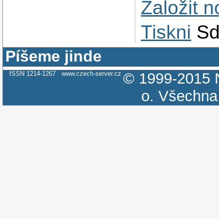
Založit 
Tiskni
Sd
Píšeme jinde
ISSN 1214-1267
www.czech-server.cz
© 1999-2015
o.
Všechna 