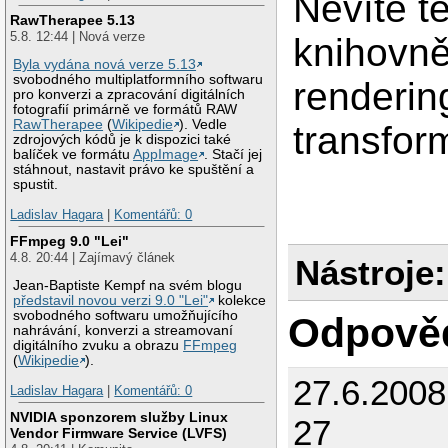
Nevíte t
RawTherapee 5.13
5.8. 12:44 | Nová verze
knihovně
Byla vydána nová verze 5.13
svobodného multiplatformního softwaru
renderin
pro konverzi a zpracování digitálních
fotografií primárně ve formátů RAW
RawTherapee
(
Wikipedie
). Vedle
transfor
zdrojových kódů je k dispozici také
balíček ve formátu
AppImage
. Stačí jej
stáhnout, nastavit právo ke spuštění a
spustit.
Ladislav Hagara
|
Komentářů: 0
FFmpeg 9.0 "Lei"
4.8. 20:44 | Zajímavý článek
Nástroje:
Jean-Baptiste Kempf na svém blogu
představil novou verzi 9.0 "Lei"
kolekce
svobodného softwaru umožňujícího
Odpově
nahrávání, konverzi a streamovaní
digitálního zvuku a obrazu
FFmpeg
(
Wikipedie
).
27.6.2008
Ladislav Hagara
|
Komentářů: 0
NVIDIA sponzorem služby Linux
27
Vendor Firmware Service (LVFS)