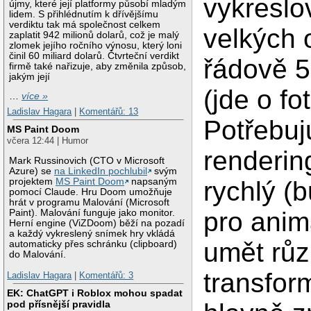
vykreslo
újmy, které její platformy působí mladým
lidem. S přihlédnutím k dřívějšímu
verdiktu tak má společnost celkem
velkých 
zaplatit 942 milionů dolarů, což je malý
zlomek jejího ročního výnosu, který loni
činil 60 miliard dolarů. Čtvrteční verdikt
řádově 5
firmě také nařizuje, aby změnila způsob,
jakým její
(jde o fo
…
více »
Ladislav Hagara
|
Komentářů: 13
Potřebuj
MS Paint Doom
včera 12:44 | Humor
renderin
Mark Russinovich (CTO v Microsoft
Azure) se
na LinkedIn pochlubil
svým
projektem
MS Paint Doom
napsaným
rychlý (
pomocí Claude. Hru Doom umožňuje
hrát v programu Malování (Microsoft
pro anim
Paint). Malování funguje jako monitor.
Herní engine (ViZDoom) běží na pozadí
a každý vykreslený snímek hry vkládá
umět rů
automaticky přes schránku (clipboard)
do Malování.
transfor
Ladislav Hagara
|
Komentářů: 3
EK: ChatGPT i Roblox mohou spadat
pod přísnější pravidla