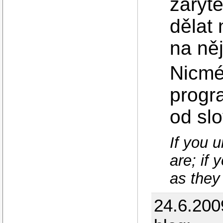
zaryt
dělat
na ně
Nicmé
progr
od slo
If you 
are; if 
as they
24.6.200