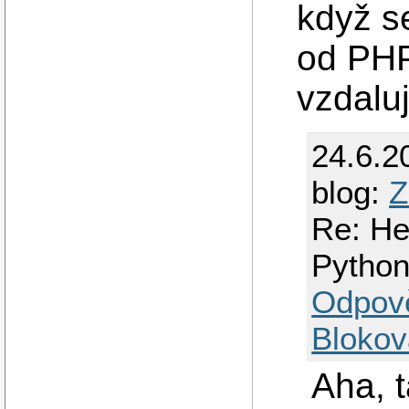
když s
od PHP
vzdaluj
24.6.2
blog:
Z
Re: He
Python
Odpov
Blokov
Aha, t