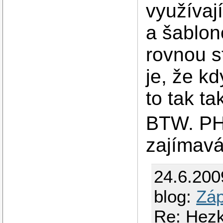
využívaj
a šablon
rovnou s
je, že kd
to tak t
BTW. PH
zajímavá
24.6.200
blog:
Záp
Re: Hezk