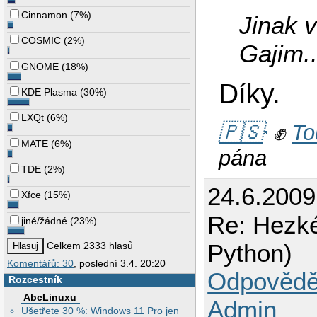
Cinnamon
(
7%
)
Jinak v
COSMIC
(
2%
)
Gajim..
GNOME
(
18%
)
Díky.
KDE Plasma
(
30%
)
LXQt
(
6%
)
🇵🇸
✊
To
MATE
(
6%
)
pána
TDE
(
2%
)
24.6.2009
Xfce
(
15%
)
Re: Hezké
jiné/žádné
(
23%
)
Python)
Celkem 2333 hlasů
Komentářů: 30
, poslední 3.4. 20:20
Odpovědě
Rozcestník
AbcLinuxu
Admin
Ušetřete 30 %: Windows 11 Pro jen