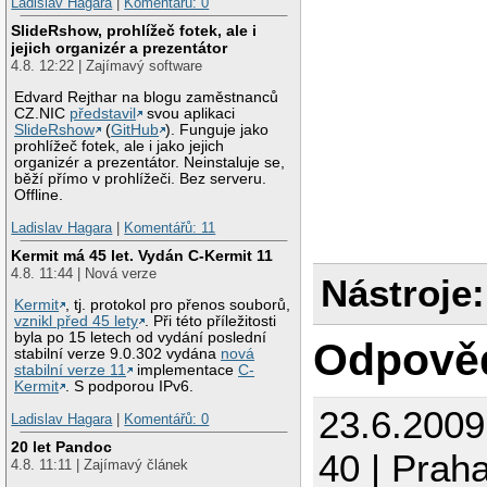
Ladislav Hagara
|
Komentářů: 0
SlideRshow, prohlížeč fotek, ale i
jejich organizér a prezentátor
4.8. 12:22 | Zajímavý software
Edvard Rejthar na blogu zaměstnanců
CZ.NIC
představil
svou aplikaci
SlideRshow
(
GitHub
). Funguje jako
prohlížeč fotek, ale i jako jejich
organizér a prezentátor. Neinstaluje se,
běží přímo v prohlížeči. Bez serveru.
Offline.
Ladislav Hagara
|
Komentářů: 11
Kermit má 45 let. Vydán C-Kermit 11
4.8. 11:44 | Nová verze
Nástroje:
Kermit
, tj. protokol pro přenos souborů,
vznikl před 45 lety
. Při této příležitosti
byla po 15 letech od vydání poslední
Odpově
stabilní verze 9.0.302 vydána
nová
stabilní verze 11
implementace
C-
Kermit
. S podporou IPv6.
23.6.200
Ladislav Hagara
|
Komentářů: 0
20 let Pandoc
40 | Prah
4.8. 11:11 | Zajímavý článek