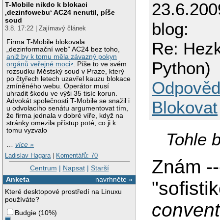
23.6.200
T-Mobile nikdo k blokaci
‚dezinfowebu‘ AC24 nenutil, píše
soud
blog:
3.8. 17:22 | Zajímavý článek
Firma T-Mobile blokovala
Re: Hezk
„dezinformační web“ AC24 bez toho,
aniž by k tomu měla závazný pokyn
Python)
orgánů veřejné moci
. Píše to ve svém
rozsudku Městský soud v Praze, který
po čtyřech letech uzavřel kauzu blokace
Odpověd
zmíněného webu. Operátor musí
uhradit škodu ve výši 35 tisíc korun.
Advokát společnosti T-Mobile se snažil i
Blokovat
u odvolacího senátu argumentovat tím,
že firma jednala v dobré víře, když na
stránky omezila přístup poté, co ji k
tomu vyzvalo
Tohle b
…
více »
Ladislav Hagara
|
Komentářů: 70
Znám --
Centrum
|
Napsat
|
Starší
Anketa
navrhněte »
"sofist
Které desktopové prostředí na Linuxu
používáte?
convent
Budgie
(
10%
)