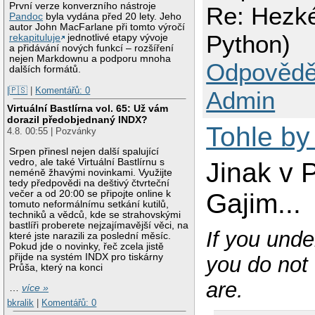
První verze konverzního nástroje
Re: Hezké
Pandoc
byla vydána před 20 lety. Jeho
autor John MacFarlane při tomto výročí
Python)
rekapituluje
jednotlivé etapy vývoje
a přidávání nových funkcí – rozšíření
nejen Markdownu a podporu mnoha
Odpovědě
dalších formátů.
|🇵🇸
|
Komentářů: 0
Admin
Virtuální Bastlírna vol. 65: Už vám
dorazil předobjednaný INDX?
Tohle by
4.8. 00:55 | Pozvánky
Srpen přinesl nejen další spalující
vedro, ale také Virtuální Bastlírnu s
Jinak v 
neméně žhavými novinkami. Využijte
tedy předpovědi na deštivý čtvrteční
Gajim...
večer a od 20:00 se připojte online k
tomuto neformálnímu setkání kutilů,
techniků a vědců, kde se strahovskými
bastlíři proberete nejzajímavější věci, na
If you unde
které jste narazili za poslední měsíc.
Pokud jde o novinky, řeč zcela jistě
přijde na systém INDX pro tiskárny
you do not 
Průša, který na konci
are.
…
více »
bkralik
|
Komentářů: 0