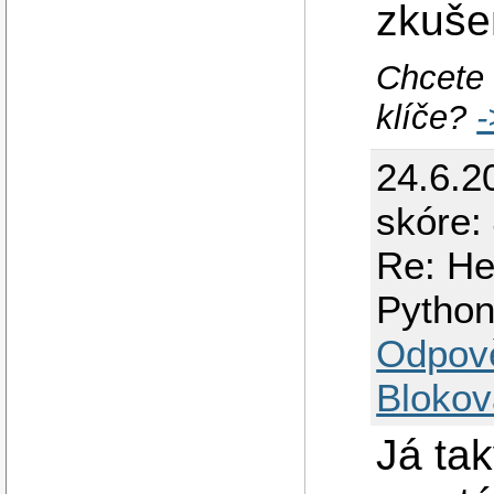
zkušen
Chcete
klíče?
-
24.6.2
skóre:
Re: He
Python
Odpov
Blokov
Já ta