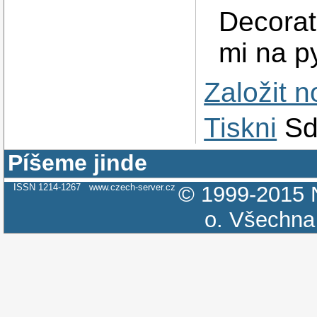
Decorat
mi na p
Založit 
Tiskni
Sd
Píšeme jinde
ISSN 1214-1267
www.czech-server.cz
© 1999-2015
o.
Všechna 