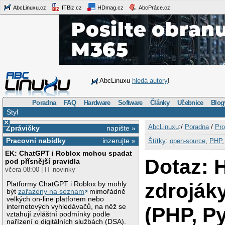
AbcLinuxu.cz
ITBiz.cz
HDmag.cz
AbcPráce.cz
AbcLinuxu
hledá autory
!
Poradna
FAQ
Hardware
Software
Články
Učebnice
Blog
Styl
×
AbcLinuxu
:/
Poradna
/
Pro
Zprávičky
napište »
Pracovní nabídky
inzerujte »
Štítky
:
open-source
,
PHP
EK: ChatGPT i Roblox mohou spadat
Dotaz: 
pod přísnější pravidla
včera 08:00 | IT novinky
zdrojáky
Platformy ChatGPT i Roblox by mohly
být
zařazeny na seznam
mimořádně
velkých on-line platforem nebo
internetových vyhledávačů, na něž se
(PHP, P
vztahují zvláštní podmínky podle
nařízení o digitálních službách (DSA).