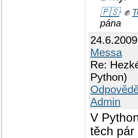
🇵🇸
✊
T
pána
24.6.200
Messa
Re: Hezké
Python)
Odpovědě
Admin
V Python
těch pár