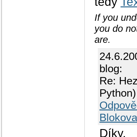
tedy
Te
If you und
you do not
are.
24.6.20
blog:
Re: Hez
Python)
Odpově
Blokova
Díky.