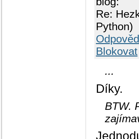
blog:
Re: Hezk
Python)
Odpověd
Blokovat
...
Díky.
BTW. P
zajíma
Jednodu