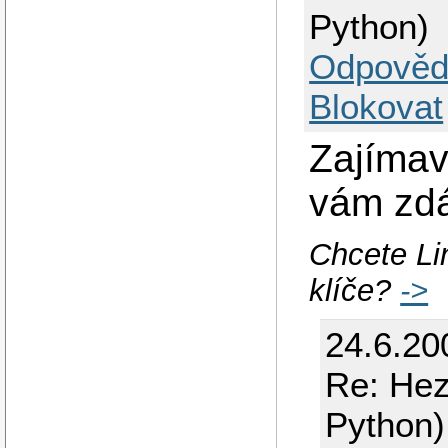
Python)
Odpověd
Blokovat
Zajímav
vám zdá
Chcete Li
klíče?
->
24.6.20
Re: Hez
Python)