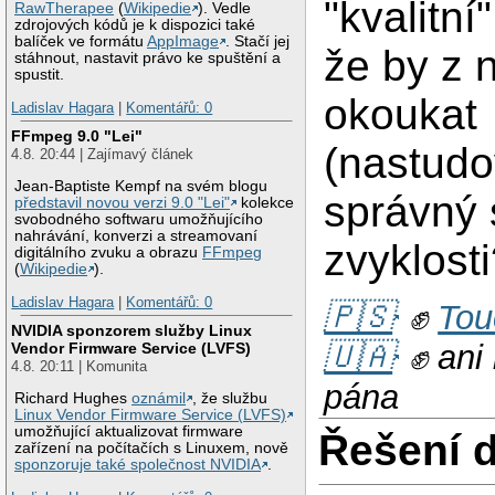
"kvalitní
RawTherapee
(
Wikipedie
). Vedle
zdrojových kódů je k dispozici také
balíček ve formátu
AppImage
. Stačí jej
že by z n
stáhnout, nastavit právo ke spuštění a
spustit.
okoukat
Ladislav Hagara
|
Komentářů: 0
FFmpeg 9.0 "Lei"
(nastudo
4.8. 20:44 | Zajímavý článek
Jean-Baptiste Kempf na svém blogu
správný s
představil novou verzi 9.0 "Lei"
kolekce
svobodného softwaru umožňujícího
nahrávání, konverzi a streamovaní
zvyklost
digitálního zvuku a obrazu
FFmpeg
(
Wikipedie
).
Ladislav Hagara
|
Komentářů: 0
🇵🇸
✊
Tou
NVIDIA sponzorem služby Linux
🇺🇦
✊ ani 
Vendor Firmware Service (LVFS)
4.8. 20:11 | Komunita
pána
Richard Hughes
oznámil
, že službu
Linux Vendor Firmware Service (LVFS)
umožňující aktualizovat firmware
Řešení 
zařízení na počítačích s Linuxem, nově
sponzoruje také společnost NVIDIA
.