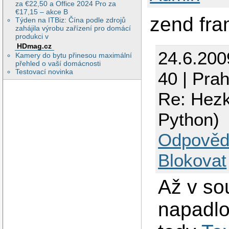
za €22,50 a Office 2024 Pro za
€17,15 – akce B
zend fra
Týden na ITBiz: Čína podle zdrojů
zahájila výrobu zařízení pro domácí
produkci v
HDmag.cz
24.6.200
Kamery do bytu přinesou maximální
přehled o vaší domácnosti
Testovací novinka
40 | Pra
Re: Hezk
Python)
Odpověd
Blokovat
Až v sou
napadlo