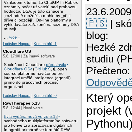
Vzhledem k tomu, že ChatGPT i Roblox
oznámily počet uživatelů nad prahovou
23.6.200
hodnotou DSA, je toto označení
„rozhodně možné“ a mohlo by „přijít
🇵🇸
| skó
dříve či později“. On-line platformy a
vyhledávače zařazené na seznamy DSA
musejí
blog:
…
více »
Hezké zdr
Ladislav Hagara
|
Komentářů: 1
Cloudflare OS
studiu (P
5.8. 17:00 | Zajímavý software
Společnost Cloudflare
představila
Přečteno:
Cloudflare OS
(
GitHub
), tj. open
source platformu navrženou pro
integraci umělé inteligence (agentů)
Odpovědě
přímo do pracovních procesů
organizací.
Který op
Ladislav Hagara
|
Komentářů: 0
RawTherapee 5.13
projekt 
5.8. 12:44 | Nová verze
Byla vydána nová verze 5.13
Pythonu)
svobodného multiplatformního softwaru
pro konverzi a zpracování digitálních
fotografií primárně ve formátů RAW