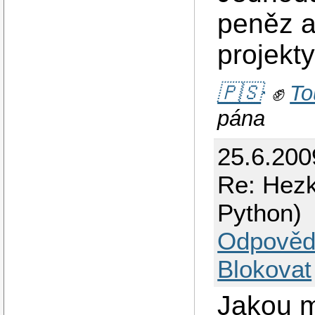
peněz a
projekty
🇵🇸
✊
To
pána
25.6.200
Re: Hezk
Python)
Odpověd
Blokovat
Jakou m