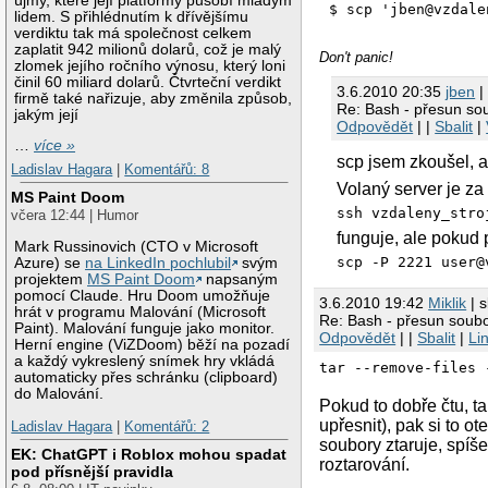
újmy, které její platformy působí mladým
lidem. S přihlédnutím k dřívějšímu
verdiktu tak má společnost celkem
zaplatit 942 milionů dolarů, což je malý
Don't panic!
zlomek jejího ročního výnosu, který loni
činil 60 miliard dolarů. Čtvrteční verdikt
3.6.2010 20:35
jben
|
firmě také nařizuje, aby změnila způsob,
Re: Bash - přesun so
jakým její
Odpovědět
| |
Sbalit
|
…
více »
scp jsem zkoušel, a
Ladislav Hagara
|
Komentářů: 8
Volaný server je za
MS Paint Doom
ssh vzdaleny_stro
včera 12:44 | Humor
funguje, ale pokud p
Mark Russinovich (CTO v Microsoft
scp -P 2221 user@
Azure) se
na LinkedIn pochlubil
svým
projektem
MS Paint Doom
napsaným
pomocí Claude. Hru Doom umožňuje
3.6.2010 19:42
Miklik
| s
hrát v programu Malování (Microsoft
Re: Bash - přesun soub
Paint). Malování funguje jako monitor.
Odpovědět
| |
Sbalit
|
Li
Herní engine (ViZDoom) běží na pozadí
a každý vykreslený snímek hry vkládá
tar --remove-files 
automaticky přes schránku (clipboard)
do Malování.
Pokud to dobře čtu, t
upřesnit), pak si to ot
Ladislav Hagara
|
Komentářů: 2
soubory ztaruje, spíše
EK: ChatGPT i Roblox mohou spadat
roztarování.
pod přísnější pravidla