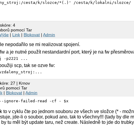
 skóre: 4
uborů pomocí Tar
Výše
|
Link
|
Blokovat
|
Admin
le nepodařilo se mi realizovat spojení.
 fw a je nutné použít nestandardní port, který je na fw přesměrov
j -p2221 ...
oužiji scp, tak se ozve fw:
vzdaleny_stroj:...
kóre: 27 | Krnov
orů pomocí Tar
nk
|
Blokovat
|
Admin
--ignore-failed-read -cf - $x
ak to v cyklu čte po jednom souboru ze všech ve složce (* - mož
estuje, jde-li o soubor, pokud ano, tak to všechny!!! (tady by dle 
 by tu měl být update taru, než create. Následně to jde do trubk