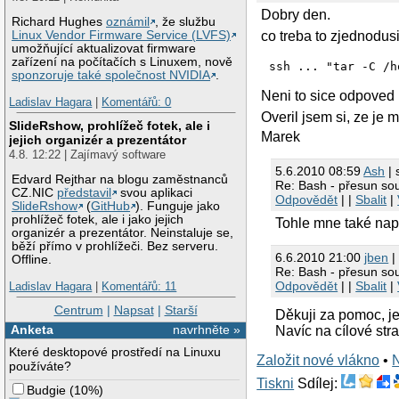
Dobry den.
Richard Hughes
oznámil
, že službu
co treba to zjednodusi
Linux Vendor Firmware Service (LVFS)
umožňující aktualizovat firmware
zařízení na počítačích s Linuxem, nově
sponzoruje také společnost NVIDIA
.
Neni to sice odpoved 
Ladislav Hagara
|
Komentářů: 0
Overil jsem si, ze je 
SlideRshow, prohlížeč fotek, ale i
Marek
jejich organizér a prezentátor
4.8. 12:22 | Zajímavý software
5.6.2010 08:59
Ash
| 
Edvard Rejthar na blogu zaměstnanců
Re: Bash - přesun so
CZ.NIC
představil
svou aplikaci
Odpovědět
| |
Sbalit
|
SlideRshow
(
GitHub
). Funguje jako
prohlížeč fotek, ale i jako jejich
Tohle mne také napa
organizér a prezentátor. Neinstaluje se,
běží přímo v prohlížeči. Bez serveru.
6.6.2010 21:00
jben
|
Offline.
Re: Bash - přesun so
Odpovědět
| |
Sbalit
|
Ladislav Hagara
|
Komentářů: 11
Centrum
|
Napsat
|
Starší
Děkuji za pomoc, je
Anketa
navrhněte »
Navíc na cílové str
Které desktopové prostředí na Linuxu
Založit nové vlákno
•
používáte?
Tiskni
Sdílej:
Budgie
(
10%
)