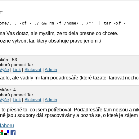
t:
na Vas dotaz, ale myslim, ze to dela presne co chcete.
mozne vytvorit tar, ktery obsahuje prave jenom ./
skóre: 53
uborů pomocí Tar
Výše
|
Link
|
Blokovat
|
Admin
dlo, ale vadily mi tam podadresáře (které tazatel tarovat nechce
 skóre: 4
uborů pomocí Tar
Výše
|
Link
|
Blokovat
|
Admin
 to přesně to, co jsem potřeboval. Podadresáře tam nejsou a nik
aně jsou soubory dál zpracovávány a pozná se, o které je zájem
Nahoru