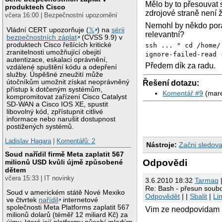
Mělo by to přesouvat 
produktech Cisco
zdrojové straně není 
včera 16:00 | Bezpečnostní upozornění
Nemohl by někdo poradi
Vládní CERT upozorňuje (
𝕏
) na
sérii
relevantní?
bezpečnostních záplat
(CVSS 9.9) v
produktech Cisco řešících kritické
ssh ... " cd /home/
zranitelnosti umožňující obejití
ignore-failed-read 
autentizace, eskalaci oprávnění,
Předem dík za radu.
vzdálené spuštění kódu a odepření
služby. Úspěšné zneužití může
útočníkům umožnit získat neoprávněný
Řešení dotazu:
přístup k dotčeným systémům,
Komentář #9
(mare
kompromitovat zařízení Cisco Catalyst
SD-WAN a Cisco IOS XE, spustit
libovolný kód, zpřístupnit citlivé
informace nebo narušit dostupnost
postižených systémů.
Ladislav Hagara
|
Komentářů: 2
Nástroje:
Začni sledova
Soud nařídil firmě Meta zaplatit 567
Odpovědi
milionů USD kvůli újmě způsobené
dětem
včera 15:33 | IT novinky
3.6.2010 18:32
Tarmaq
|
Re: Bash - přesun soub
Soud v americkém státě Nové Mexiko
Odpovědět
| |
Sbalit
|
Li
ve čtvrtek
nařídil
internetové
společnosti Meta Platforms zaplatit 567
Vim ze neodpovidam u
milionů dolarů (téměř 12 miliard Kč) za