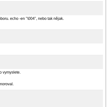
boru. echo -en "\004", nebo tak nějak.
o vymyslete.
noroval.