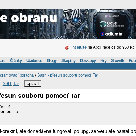
Inzerujte
na AbcPráce.cz od 950 Kč
are
Články
Učebnice
Blogy
Skupiny
Desktopy
Hry
Slovník
Kdo
gramovací poradna
/
Bash - přesun souborů pomocí Tar
t
,
SSH
,
Tar
Upravit
přesun souborů pomocí Tar
óre: 4
pomocí Tar
 korektní, ale donedávna fungoval, po upg. serveru ale nastal p