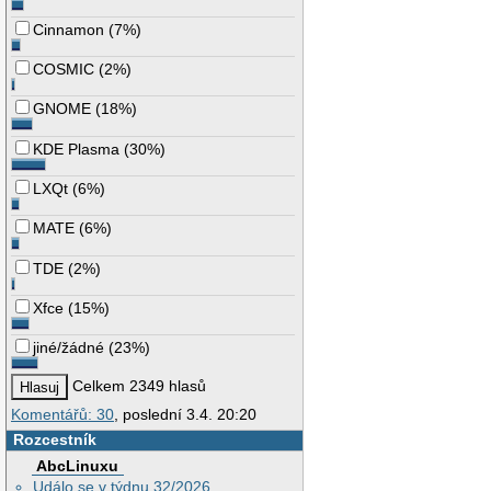
Cinnamon
(
7%
)
COSMIC
(
2%
)
GNOME
(
18%
)
KDE Plasma
(
30%
)
LXQt
(
6%
)
MATE
(
6%
)
TDE
(
2%
)
Xfce
(
15%
)
jiné/žádné
(
23%
)
Celkem 2349 hlasů
Komentářů: 30
, poslední 3.4. 20:20
Rozcestník
AbcLinuxu
Událo se v týdnu 32/2026