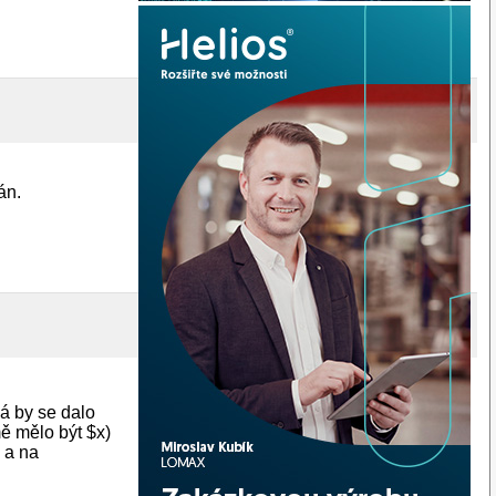
án.
ná by se dalo
mě mělo být $x)
y a na