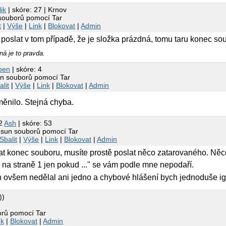
lik
| skóre: 27 | Krnov
 souborů pomocí Tar
t
|
Výše
|
Link
|
Blokovat
|
Admin
oslat v tom případě, že je složka prázdná, tomu taru konec sou
ná je to pravda.
ben
| skóre: 4
un souborů pomocí Tar
alit
|
Výše
|
Link
|
Blokovat
|
Admin
měnilo. Stejná chyba.
22
Ash
| skóre: 53
esun souborů pomocí Tar
Sbalit
|
Výše
|
Link
|
Blokovat
|
Admin
at konec souboru, musíte prostě poslat něco zatarovaného. Něc
r na straně 1 jen pokud ..." se vám podle mne nepodaří.
ovšem nedělal ani jedno a chybové hlášení bych jednoduše ig
))
orů pomocí Tar
nk
|
Blokovat
|
Admin