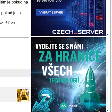
blém je pokud na
 pokud je to
ve-files --