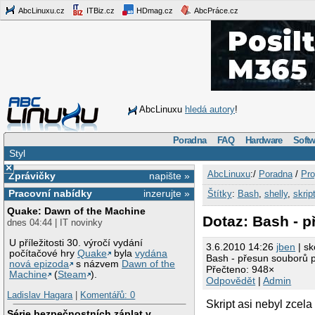
AbcLinuxu.cz
ITBiz.cz
HDmag.cz
AbcPráce.cz
AbcLinuxu
hledá autory
!
Poradna
FAQ
Hardware
Softw
Styl
×
AbcLinuxu
:/
Poradna
/
Pro
Zprávičky
napište »
Pracovní nabídky
inzerujte »
Štítky
:
Bash
,
shelly
,
skrip
Quake: Dawn of the Machine
Dotaz: Bash - 
dnes 04:44 | IT novinky
U příležitosti 30. výročí vydání
3.6.2010 14:26
jben
| sk
počítačové hry
Quake
byla
vydána
Bash - přesun souborů 
nová epizoda
s názvem
Dawn of the
Přečteno: 948×
Machine
(
Steam
).
Odpovědět
|
Admin
Ladislav Hagara
|
Komentářů: 0
Skript asi nebyl zcela
Série bezpečnostních záplat v