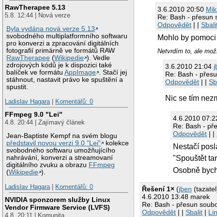
RawTherapee 5.13
3.6.2010 20:50
Mik
5.8. 12:44 | Nová verze
Re: Bash - přesun
Odpovědět
| |
Sbali
Byla vydána nová verze 5.13
svobodného multiplatformního softwaru
Mohlo by pomoci p
pro konverzi a zpracování digitálních
fotografií primárně ve formátů RAW
Netvrdím to, ale mož
RawTherapee
(
Wikipedie
). Vedle
zdrojových kódů je k dispozici také
3.6.2010 21:04
j
balíček ve formátu
AppImage
. Stačí jej
Re: Bash - přes
stáhnout, nastavit právo ke spuštění a
Odpovědět
| |
Sb
spustit.
Nic se tím nez
Ladislav Hagara
|
Komentářů: 0
FFmpeg 9.0 "Lei"
4.6.2010 07:
4.8. 20:44 | Zajímavý článek
Re: Bash - př
Odpovědět
| |
Jean-Baptiste Kempf na svém blogu
představil novou verzi 9.0 "Lei"
kolekce
Nestačí posl
svobodného softwaru umožňujícího
nahrávání, konverzi a streamovaní
"Spouštět ta
digitálního zvuku a obrazu
FFmpeg
Osobně bych 
(
Wikipedie
).
Ladislav Hagara
|
Komentářů: 0
Řešení 1×
(
jben
(tazatel
4.6.2010 13:48 marek
NVIDIA sponzorem služby Linux
Re: Bash - přesun soub
Vendor Firmware Service (LVFS)
Odpovědět
| |
Sbalit
|
Li
4.8. 20:11 | Komunita