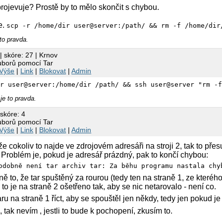
projevuje? Prostě by to mělo skončit s chybou.
e.
scp -r /home/dir user@server:/path/ && rm -f /home/dir
to pravda.
| skóre: 27 | Krnov
uborů pomocí Tar
Výše
|
Link
|
Blokovat
|
Admin
-r user@server:/home/dir /path/ && ssh user@server "rm -
je to pravda.
 skóre: 4
uborů pomocí Tar
Výše
|
Link
|
Blokovat
|
Admin
 že cokoliv to najde ve zdrojovém adresáři na stroji 2, tak to př
e. Problém je, pokud je adresář prázdný, pak to končí chybou:
odobně není tar archiv tar: Za běhu programu nastala chy
ě to, že tar spuštěný za rourou (tedy ten na straně 1, ze kteréh
to je na straně 2 ošetřeno tak, aby se nic netarovalo - není co.
u na straně 1 říct, aby se spouštěl jen někdy, tedy jen pokud je 
 tak nevím , jestli to bude k pochopení, zkusím to.