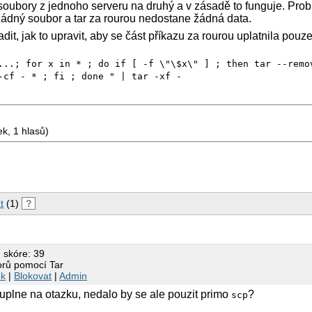
soubory z jednoho serveru na druhý a v zásadě to funguje. Pro
žádný soubor a tar za rourou nedostane žádná data.
t, jak to upravit, aby se část příkazu za rourou uplatnila pouze
...; for x in * ; do if [ -f \"\$x\" ] ; then tar --remo
-cf - * ; fi ; done " | tar -xf -
k, 1 hlasů)
t
(1)
?
 skóre: 39
orů pomocí Tar
nk
|
Blokovat
|
Admin
plne na otazku, nedalo by se ale pouzit primo
?
scp