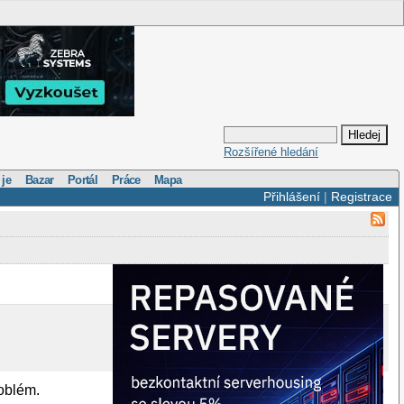
Rozšířené hledání
 je
Bazar
Portál
Práce
Mapa
Přihlášení
|
Registrace
roblém.