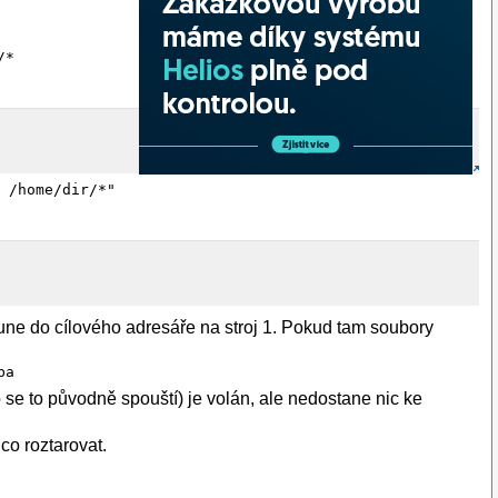
/*
f /home/dir/*"
esune do cílového adresáře na stroj 1. Pokud tam soubory
ba
o se to původně spouští) je volán, ale nedostane nic ke
co roztarovat.