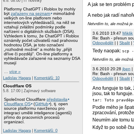
6.8. 08:00 | IT novinky
A jak se ten problém 
Platformy ChatGPT i Roblox by mohly
být
zařazeny na seznam
mimořádně
A nebo jak radí nahoř
velkých on-line platforem nebo
internetových vyhledávačů, na něž se
Netvrdím to, ale možná je 
vztahují zvláštní podmínky podle
nařízení o digitálních službách (DSA).
3.6.2010 19:47
Miklik
Vzhledem k tomu, že ChatGPT i Roblox
Re: Bash - přesun so
oznámily počet uživatelů nad prahovou
Odpovědět
| |
Sbalit
|
hodnotou DSA, je toto označení
„rozhodně možné“ a mohlo by „přijít
Tedy naopak:
scp 
dříve či později“. On-line platformy a
vyhledávače zařazené na seznamy DSA
Netvrdím to, ale možná 
musejí
3.6.2010 20:28
jben
|
…
více »
Re: Bash - přesun so
Ladislav Hagara
|
Komentářů: 10
Odpovědět
| |
Sbalit
|
Cloudflare OS
Ano funguje to tak,
5.8. 17:00 | Zajímavý software
jsou, tak to funguj
Společnost Cloudflare
představila
tar: Toto pravděp
Cloudflare OS
(
GitHub
), tj. open
Podle mého je špatn
source platformu navrženou pro
zpracování, protože 
integraci umělé inteligence (agentů)
přímo do pracovních procesů
Neumím ale tomu tar
organizací.
Když to po sobě čtu,
Ladislav Hagara
|
Komentářů: 0