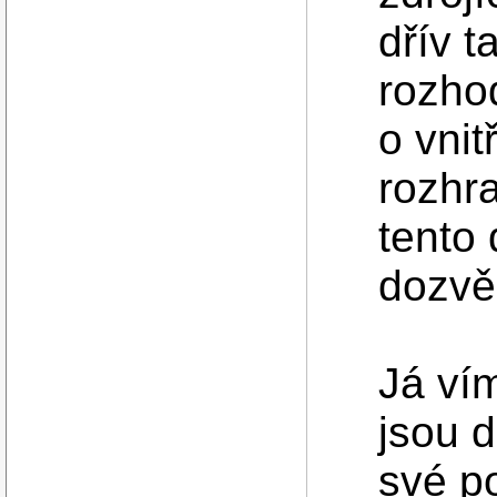
dřív t
rozho
o vnit
rozhra
tento
dozvě
Já vím
jsou d
své p