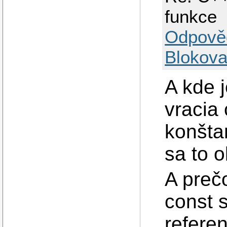
funkce
Odpově
Blokova
A kde 
vracia 
konšta
sa to 
A preč
const s
referen