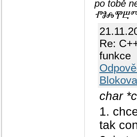
po tobě
ⰒⰑⰎⰉⰁⰕⰅ
21.11.2
Re: C++
funkce
Odpově
Blokova
char *c
1. chc
tak co