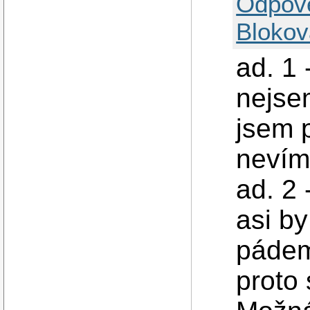
Odpov
Blokov
ad. 1 
nejsem 
jsem p
nevím 
ad. 2 
asi by
pádem
proto