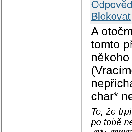
Odpověd
Blokovat
A otočme
tomto p
někoho 
(Vracím
nepřich
char* ne
To, že tr
po tobě