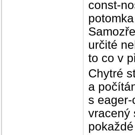
const-no
potomka a
Samozřej
určité n
to co v 
Chytré s
a počítá
s eager-
vracený s
pokaždé 