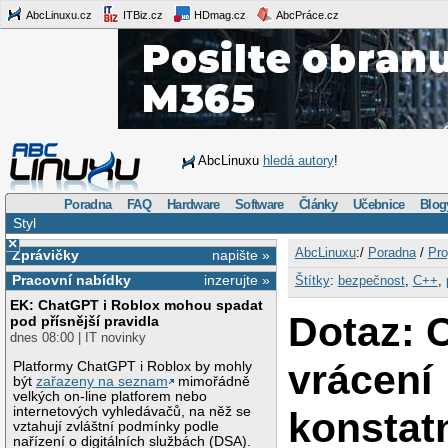
AbcLinuxu.cz
ITBiz.cz
HDmag.cz
AbcPráce.cz
AbcLinuxu
hledá autory
!
Poradna
FAQ
Hardware
Software
Články
Učebnice
Blog
Styl
×
AbcLinuxu
:/
Poradna
/
Pro
Zprávičky
napište »
Pracovní nabídky
inzerujte »
Štítky
:
bezpečnost
,
C++
,
EK: ChatGPT i Roblox mohou spadat
Dotaz: 
pod přísnější pravidla
dnes 08:00 | IT novinky
vrácení
Platformy ChatGPT i Roblox by mohly
být
zařazeny na seznam
mimořádně
velkých on-line platforem nebo
internetových vyhledávačů, na něž se
konstat
vztahují zvláštní podmínky podle
nařízení o digitálních službách (DSA).