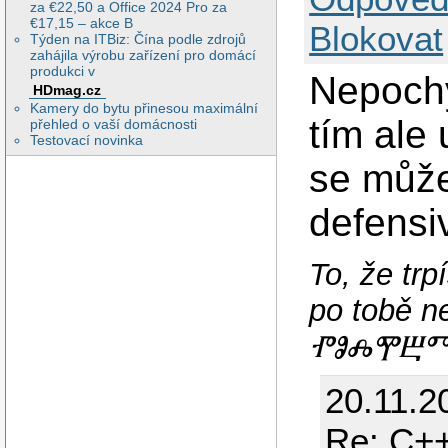
za €22,50 a Office 2024 Pro za
€17,15 – akce B
Blokovat
Týden na ITBiz: Čína podle zdrojů
zahájila výrobu zařízení pro domácí
produkci v
Nepochy
HDmag.cz
Kamery do bytu přinesou maximální
tím ale 
přehled o vaší domácnosti
Testovací novinka
se můžet
defensi
To, že tr
po tobě
ⰒⰑⰎⰉⰁⰕⰅ
20.11.2
Re: C++