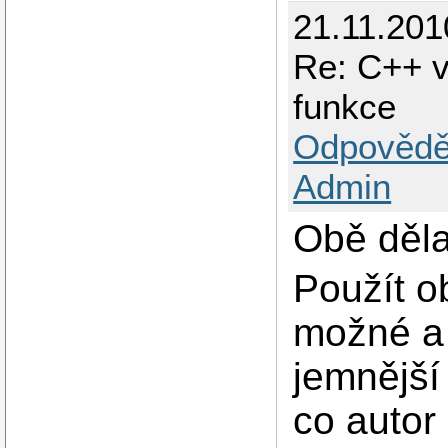
21.11.201
Re: C++ v
funkce
Odpovědě
Admin
Obě děla
Použít o
možné a
jemnější 
co autor 