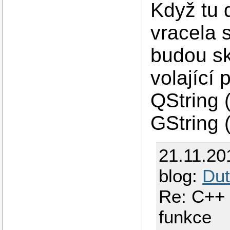
Když tu 
vracela s
budou sk
volající 
QString 
GString 
21.11.20
blog:
Dut
Re: C++ 
funkce