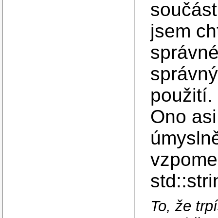
součást
jsem cht
správné
správný
použití.
Ono as
úmyslně
vzpomen
std::str
To, že tr