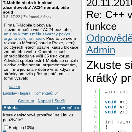
20.11.201
T-Mobile nikdo k blokaci
‚dezinfowebu‘ AC24 nenutil, píše
Re: C++ v
soud
3.8. 17:22 | Zajímavý článek
funkce
Firma T-Mobile blokovala
„dezinformační web“ AC24 bez toho,
aniž by k tomu měla závazný pokyn
Odpovědě
orgánů veřejné moci
. Píše to ve svém
rozsudku Městský soud v Praze, který
Admin
po čtyřech letech uzavřel kauzu blokace
zmíněného webu. Operátor musí
uhradit škodu ve výši 35 tisíc korun.
Advokát společnosti T-Mobile se snažil i
Zkuste si
u odvolacího senátu argumentovat tím,
že firma jednala v dobré víře, když na
stránky omezila přístup poté, co ji k
krátký p
tomu vyzvalo
…
více »
1
#include 
Ladislav Hagara
|
Komentářů: 64
2
Centrum
|
Napsat
|
Starší
3
void
x() 
4
void
y() 
Anketa
navrhněte »
5
void
z() 
Které desktopové prostředí na Linuxu
6
používáte?
7
int
main(
8
{
Budgie
(
10%
)
9
z();