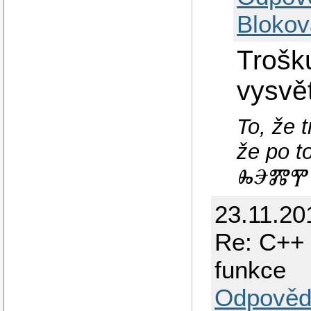
Blokov
Trošk
vysvět
To, že 
že po 
ⰈⰅⰏⰉ 
23.11.20
Re: C++ 
funkce
Odpověd