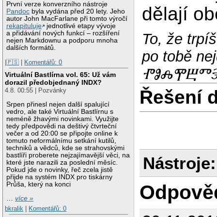
První verze konverzního nástroje
dělají o
Pandoc
byla vydána před 20 lety. Jeho
autor John MacFarlane při tomto výročí
rekapituluje
jednotlivé etapy vývoje
a přidávání nových funkcí – rozšíření
To, že trp
nejen Markdownu a podporu mnoha
dalších formátů.
po tobě 
|🇵🇸
|
Komentářů: 0
ⰒⰑⰎⰉⰁⰕⰅ 
Virtuální Bastlírna vol. 65: Už vám
dorazil předobjednaný INDX?
Řešení 
4.8. 00:55 | Pozvánky
Srpen přinesl nejen další spalující
vedro, ale také Virtuální Bastlírnu s
neméně žhavými novinkami. Využijte
tedy předpovědi na deštivý čtvrteční
večer a od 20:00 se připojte online k
tomuto neformálnímu setkání kutilů,
techniků a vědců, kde se strahovskými
bastlíři proberete nejzajímavější věci, na
Nástroje:
které jste narazili za poslední měsíc.
Pokud jde o novinky, řeč zcela jistě
přijde na systém INDX pro tiskárny
Průša, který na konci
Odpově
…
více »
bkralik
|
Komentářů: 0