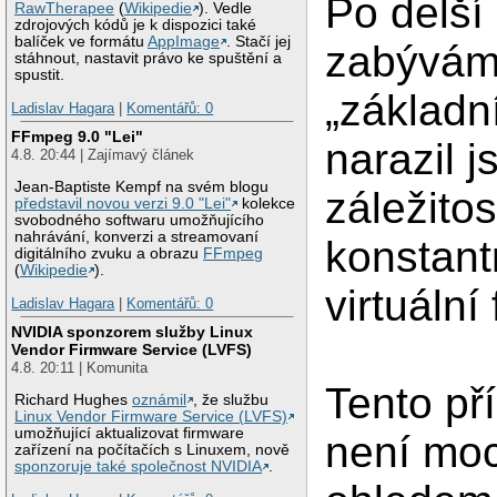
Po delší
RawTherapee
(
Wikipedie
). Vedle
zdrojových kódů je k dispozici také
balíček ve formátu
AppImage
. Stačí jej
zabývám
stáhnout, nastavit právo ke spuštění a
spustit.
„základn
Ladislav Hagara
|
Komentářů: 0
FFmpeg 9.0 "Lei"
narazil j
4.8. 20:44 | Zajímavý článek
Jean-Baptiste Kempf na svém blogu
záležitos
představil novou verzi 9.0 "Lei"
kolekce
svobodného softwaru umožňujícího
nahrávání, konverzi a streamovaní
konstant
digitálního zvuku a obrazu
FFmpeg
(
Wikipedie
).
virtuální 
Ladislav Hagara
|
Komentářů: 0
NVIDIA sponzorem služby Linux
Vendor Firmware Service (LVFS)
4.8. 20:11 | Komunita
Tento pří
Richard Hughes
oznámil
, že službu
Linux Vendor Firmware Service (LVFS)
umožňující aktualizovat firmware
není moc
zařízení na počítačích s Linuxem, nově
sponzoruje také společnost NVIDIA
.