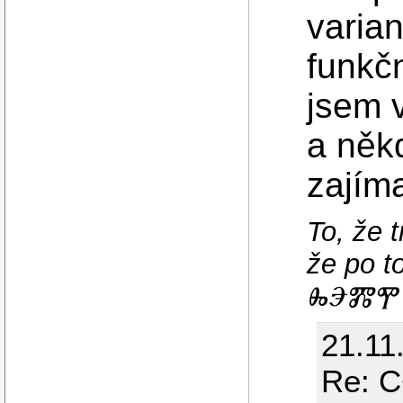
varian
funkčn
jsem 
a něk
zajím
To, že 
že po 
ⰈⰅⰏⰉ 
21.11
Re: C