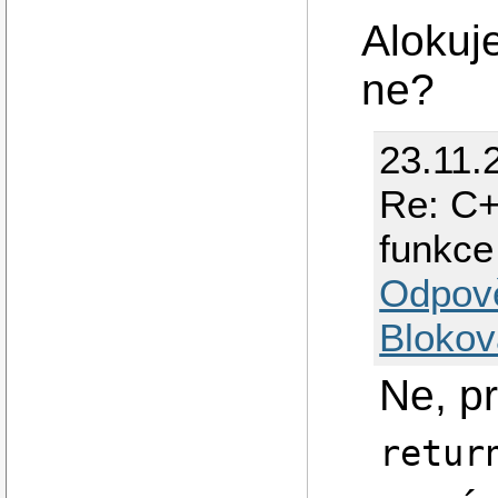
Alokuj
ne?
23.11.
Re: C+
funkce
Odpov
Blokov
Ne, p
retur