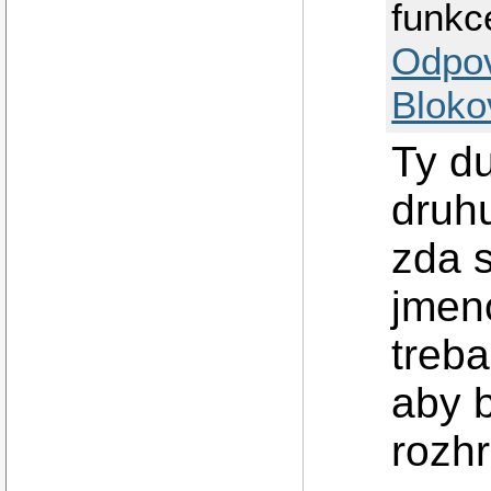
funkc
Odpo
Bloko
Ty d
druhu
zda s
jmen
treba
aby b
rozhr