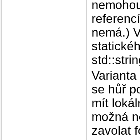
nemohou 
referencí
nemá.) V
statickéh
std::stri
Varianta
se hůř p
mít loká
možná ne
zavolat 