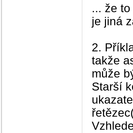
... že t
je jiná z
2. Příkl
takže a
může bý
Starší 
ukazate
řetězec(
Vzhlede