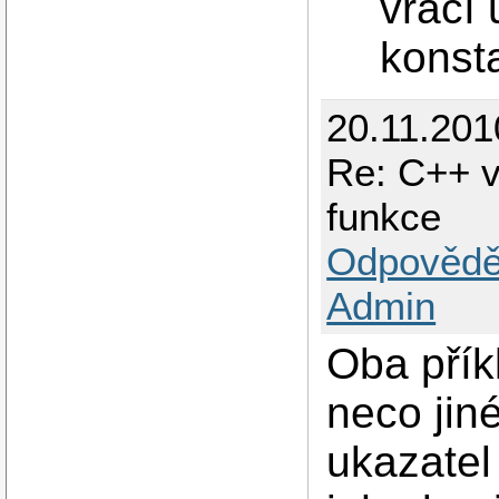
vrací 
konsta
20.11.201
Re: C++ v
funkce
Odpovědě
Admin
Oba přík
neco jin
ukazatel