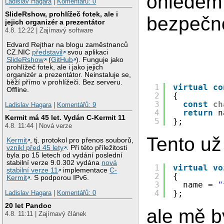
ohledem
Ladislav Hagara
|
Komentářů: 0
SlideRshow, prohlížeč fotek, ale i
bezpečn
jejich organizér a prezentátor
4.8. 12:22 | Zajímavý software
Edvard Rejthar na blogu zaměstnanců
CZ.NIC
představil
svou aplikaci
SlideRshow
(
GitHub
). Funguje jako
prohlížeč fotek, ale i jako jejich
organizér a prezentátor. Neinstaluje se,
běží přímo v prohlížeči. Bez serveru.
1
virtual
co
Offline.
2
{
3
const
ch
Ladislav Hagara
|
Komentářů: 9
4
return
n
Kermit má 45 let. Vydán C-Kermit 11
5
};
4.8. 11:44 | Nová verze
Tento už
Kermit
, tj. protokol pro přenos souborů,
vznikl před 45 lety
. Při této příležitosti
byla po 15 letech od vydání poslední
stabilní verze 9.0.302 vydána
nová
1
virtual
vo
stabilní verze 11
implementace
C-
2
{
Kermit
. S podporou IPv6.
3
name = 
"
4
};
Ladislav Hagara
|
Komentářů: 0
20 let Pandoc
ale mě b
4.8. 11:11 | Zajímavý článek