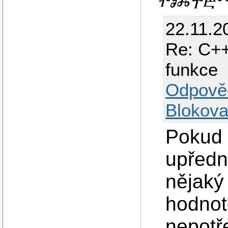
ⰒⰑⰎⰉⰁⰕⰅ
22.11.2
Re: C++
funkce
Odpově
Blokova
Pokud 
upředno
nějaký 
hodnot
nepotř