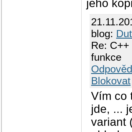
jeho kopi
21.11.20
blog:
Dut
Re: C++ 
funkce
Odpověd
Blokovat
Vím co t
jde, ...
variant