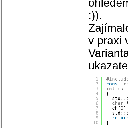
ohledem
:)).
Zajímal
v praxi 
Variant
ukazate
1
#includ
2
const
c
3
int
mai
4
{
5
std::
6
char
7
ch[0]
8
std::
9
retur
10
}