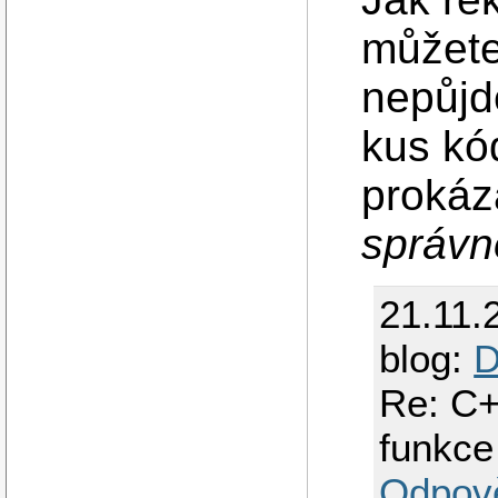
můžete
nepůjde
kus kó
proká
správn
21.11.
blog:
D
Re: C+
funkce
Odpov