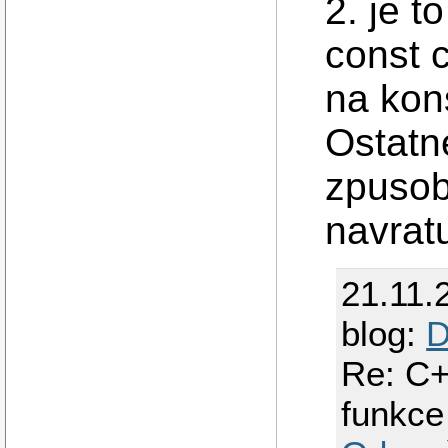
2. je t
const c
na kon
Ostatn
zpusobi
navratu
21.11.
blog:
D
Re: C+
funkce