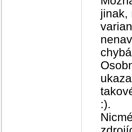
Možná
jinak,
varia
nenav
chybá
Osobně
ukazat
takov
:).
Nicmé
zdrojí