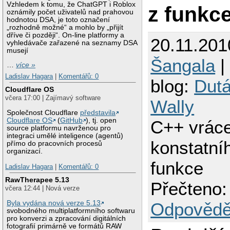
Vzhledem k tomu, že ChatGPT i Roblox
z funkc
oznámily počet uživatelů nad prahovou
hodnotou DSA, je toto označení
„rozhodně možné“ a mohlo by „přijít
dříve či později“. On-line platformy a
20.11.201
vyhledávače zařazené na seznamy DSA
musejí
Šangala
|
…
více »
Ladislav Hagara
|
Komentářů: 0
blog:
Dutá
Cloudflare OS
včera 17:00 | Zajímavý software
Wally
Společnost Cloudflare
představila
Cloudflare OS
(
GitHub
), tj. open
C++ vrác
source platformu navrženou pro
integraci umělé inteligence (agentů)
konstatníh
přímo do pracovních procesů
organizací.
funkce
Ladislav Hagara
|
Komentářů: 0
RawTherapee 5.13
Přečteno:
včera 12:44 | Nová verze
Byla vydána nová verze 5.13
Odpovědě
svobodného multiplatformního softwaru
pro konverzi a zpracování digitálních
fotografií primárně ve formátů RAW