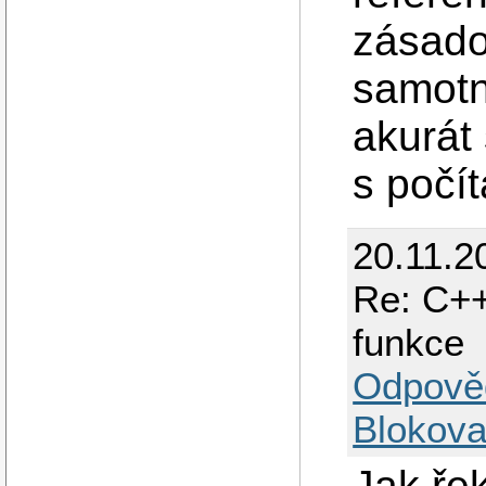
zásado
samotn
akurát
s počí
20.11.2
Re: C++
funkce
Odpově
Blokova
Jak řek