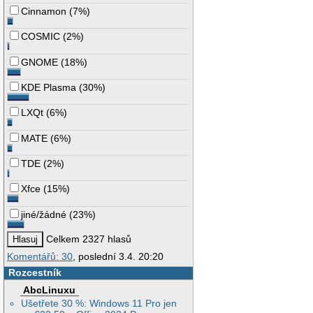
Cinnamon
(
7%
)
COSMIC
(
2%
)
GNOME
(
18%
)
KDE Plasma
(
30%
)
LXQt
(
6%
)
MATE
(
6%
)
TDE
(
2%
)
Xfce
(
15%
)
jiné/žádné
(
23%
)
Celkem 2327 hlasů
Komentářů: 30
, poslední 3.4. 20:20
Rozcestník
AbcLinuxu
Ušetřete 30 %: Windows 11 Pro jen