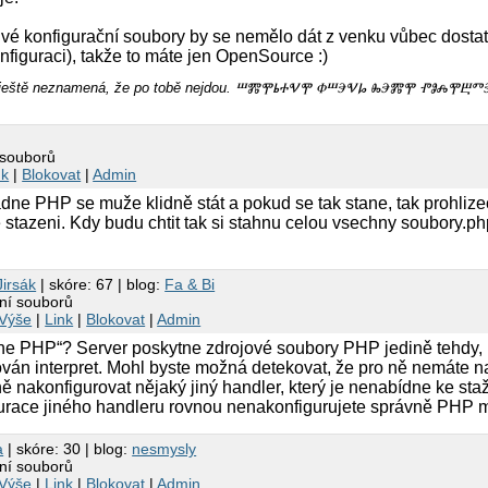
livé konfigurační soubory by se nemělo dát z venku vůbec dosta
iguraci), takže to máte jen OpenSource :)
m, ještě neznamená, že po tobě nejdou. ⰞⰏⰉⰓⰀⰜⰉ ⰗⰞⰅⰜⰘ ⰈⰅⰏⰉ ⰒⰑⰎⰉⰁ
 souborů
nk
|
Blokovat
|
Admin
padne PHP se muže klidně stát a pokud se tak stane, tak prohlize
 stazeni. Kdy budu chtit tak si stahnu celou vsechny soubory.ph
Jirsák
| skóre: 67 | blog:
Fa & Bi
ní souborů
Výše
|
Link
|
Blokovat
|
Admin
e PHP“? Server poskytne zdrojové soubory PHP jedině tehdy, 
ván interpret. Mohl byste možná detekovat, že pro ně nemáte 
ně nakonfigurovat nějaký jiný handler, který je nenabídne ke sta
igurace jiného handleru rovnou nenakonfigurujete správně PHP 
a
| skóre: 30 | blog:
nesmysly
ní souborů
Výše
|
Link
|
Blokovat
|
Admin