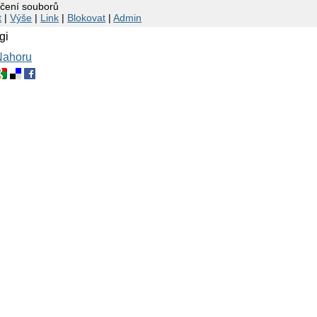
čení souborů
t
|
Výše
|
Link
|
Blokovat
|
Admin
gi
Nahoru