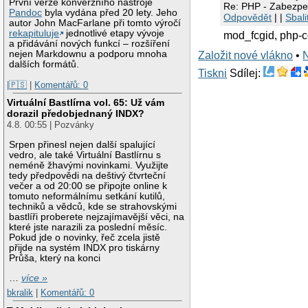
První verze konverzního nástroje
Re: PHP - Zabezpe
Pandoc
byla vydána před 20 lety. Jeho
Odpovědět
| |
Sbali
autor John MacFarlane při tomto výročí
rekapituluje
jednotlivé etapy vývoje
mod_fcgid, php-c
a přidávání nových funkcí – rozšíření
nejen Markdownu a podporu mnoha
Založit nové vlákno
•
dalších formátů.
Tiskni
Sdílej:
|🇵🇸
|
Komentářů: 0
Virtuální Bastlírna vol. 65: Už vám
dorazil předobjednaný INDX?
4.8. 00:55 | Pozvánky
Srpen přinesl nejen další spalující
vedro, ale také Virtuální Bastlírnu s
neméně žhavými novinkami. Využijte
tedy předpovědi na deštivý čtvrteční
večer a od 20:00 se připojte online k
tomuto neformálnímu setkání kutilů,
techniků a vědců, kde se strahovskými
bastlíři proberete nejzajímavější věci, na
které jste narazili za poslední měsíc.
Pokud jde o novinky, řeč zcela jistě
přijde na systém INDX pro tiskárny
Průša, který na konci
…
více »
bkralik
|
Komentářů: 0