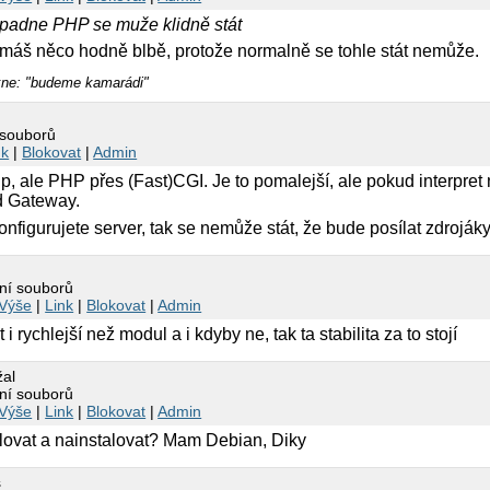
 spadne PHP se muže klidně stát
tak máš něco hodně blbě, protože normalně se tohle stát nemůže.
ekne: "budeme kamarádi"
 souborů
nk
|
Blokovat
|
Admin
 ale PHP přes (Fast)CGI. Je to pomalejší, ale pokud interpret 
d Gateway.
nfigurujete server, tak se nemůže stát, že bude posílat zdroják
ní souborů
Výše
|
Link
|
Blokovat
|
Admin
i rychlejší než modul a i kdyby ne, tak ta stabilita za to stojí
žal
ní souborů
Výše
|
Link
|
Blokovat
|
Admin
lovat a nainstalovat? Mam Debian, Diky
s