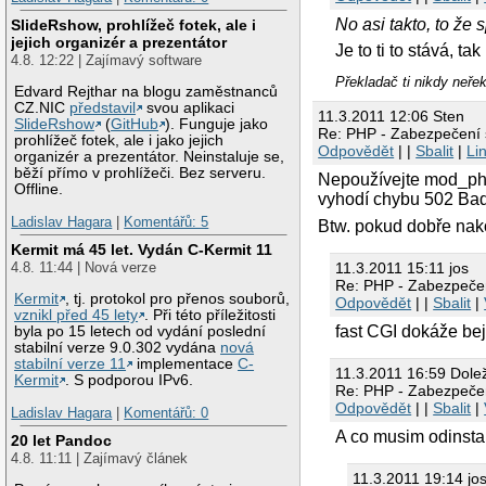
No asi takto, to že
SlideRshow, prohlížeč fotek, ale i
jejich organizér a prezentátor
Je to ti to stává, 
4.8. 12:22 | Zajímavý software
Překladač ti nikdy neř
Edvard Rejthar na blogu zaměstnanců
CZ.NIC
představil
svou aplikaci
11.3.2011 12:06 Sten
SlideRshow
(
GitHub
). Funguje jako
Re: PHP - Zabezpečení
prohlížeč fotek, ale i jako jejich
Odpovědět
| |
Sbalit
|
Li
organizér a prezentátor. Neinstaluje se,
běží přímo v prohlížeči. Bez serveru.
Nepoužívejte mod_php,
Offline.
vyhodí chybu 502 Ba
Ladislav Hagara
|
Komentářů: 5
Btw. pokud dobře nako
Kermit má 45 let. Vydán C-Kermit 11
11.3.2011 15:11 jos
4.8. 11:44 | Nová verze
Re: PHP - Zabezpeče
Kermit
, tj. protokol pro přenos souborů,
Odpovědět
| |
Sbalit
|
vznikl před 45 lety
. Při této příležitosti
fast CGI dokáže bejt 
byla po 15 letech od vydání poslední
stabilní verze 9.0.302 vydána
nová
stabilní verze 11
implementace
C-
11.3.2011 16:59 Dole
Kermit
. S podporou IPv6.
Re: PHP - Zabezpeče
Odpovědět
| |
Sbalit
|
Ladislav Hagara
|
Komentářů: 0
A co musim odinsta
20 let Pandoc
4.8. 11:11 | Zajímavý článek
11.3.2011 19:14 jo