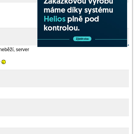
neběží, server
y