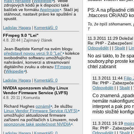
RawTherapee
(
Wikipedie
). Vedle
zdrojových kódů je k dispozici také
balíček ve formátu
AppImage
. Stačí jej
PS: A na případné cit
stáhnout, nastavit právo ke spuštění a
.htaccess OR/AND konf
spustit.
To, že trpíš stihomame
Ladislav Hagara
|
Komentářů: 0
†
FFmpeg 9.0 "Lei"
11.3.2011 11:29 Doležal
4.8. 20:44 | Zajímavý článek
Re: PHP - Zabezpečení
Odpovědět
| |
Sbalit
|
Li
Jean-Baptiste Kempf na svém blogu
představil novou verzi 9.0 "Lei"
kolekce
No asi takto, to že s
svobodného softwaru umožňujícího
soubory.php proste ke
nahrávání, konverzi a streamovaní
chtel zabranit
digitálního zvuku a obrazu
FFmpeg
(
Wikipedie
).
11.3.2011 11:44
Filip 
Ladislav Hagara
|
Komentářů: 0
Re: PHP - Zabezpeče
Odpovědět
| |
Sbalit
|
NVIDIA sponzorem služby Linux
Vendor Firmware Service (LVFS)
Co znamená „spadn
4.8. 20:11 | Komunita
nemáte nakonfiguro
interpret a pak pro 
Richard Hughes
oznámil
, že službu
Linux Vendor Firmware Service (LVFS)
místo složité konf
umožňující aktualizovat firmware
zařízení na počítačích s Linuxem, nově
11.3.2011 16:19
moir
sponzoruje také společnost NVIDIA
.
Re: PHP - Zabezpeče
Odpovědět
| |
Sbalit
|
Ladislav Hagara
|
Komentářů: 0