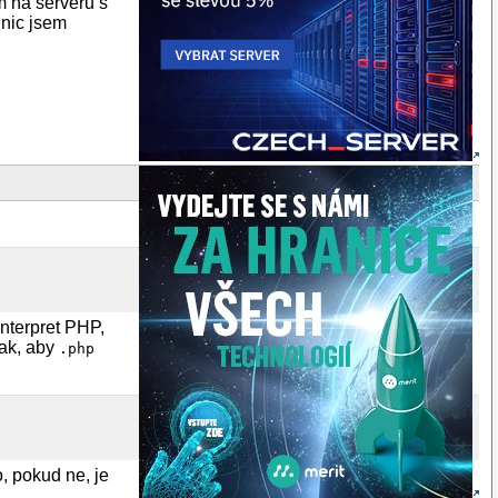
ém na serveru s
 nic jsem
nterpret PHP,
tak, aby
.php
, pokud ne, je