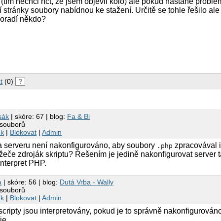
, (tím nechci říct, že jsem objevil kolo) ale pokud nastane probl
 stránky soubory nabídnou ke stažení. Určitě se tohle řešilo ale
Poradí někdo?
t
(0)
?
rsák
| skóre: 67 | blog:
Fa & Bi
 souborů
nk
|
Blokovat
|
Admin
na serveru není nakonfigurováno, aby soubory
zpracovával i
.php
ížeče zdroják skriptu? Řešením je jedině nakonfigurovat server 
nterpret PHP.
a
| skóre: 56 | blog:
Dutá Vrba - Wally
 souborů
nk
|
Blokovat
|
Admin
cripty jsou interpretovány, pokud je to správně nakonfigurováno
je.