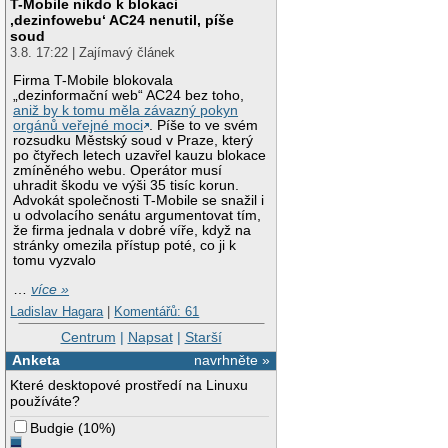
T-Mobile nikdo k blokaci
‚dezinfowebu‘ AC24 nenutil, píše
soud
3.8. 17:22 | Zajímavý článek
Firma T-Mobile blokovala
„dezinformační web“ AC24 bez toho,
aniž by k tomu měla závazný pokyn
orgánů veřejné moci
. Píše to ve svém
rozsudku Městský soud v Praze, který
po čtyřech letech uzavřel kauzu blokace
zmíněného webu. Operátor musí
uhradit škodu ve výši 35 tisíc korun.
Advokát společnosti T-Mobile se snažil i
u odvolacího senátu argumentovat tím,
že firma jednala v dobré víře, když na
stránky omezila přístup poté, co ji k
tomu vyzvalo
…
více »
Ladislav Hagara
|
Komentářů: 61
Centrum
|
Napsat
|
Starší
Anketa
navrhněte »
Které desktopové prostředí na Linuxu
používáte?
Budgie
(
10%
)