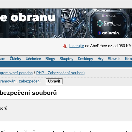
Inzerujte
na AbcPráce.cz od 950 Kč
are
Články
Učebnice
Blogy
Skupiny
Desktopy
Hry
Slovník
Kdo
gramovací poradna
/
PHP - Zabezpečení souborů
gramování
,
zabezpečení
Upravit
abezpečení souborů
borů