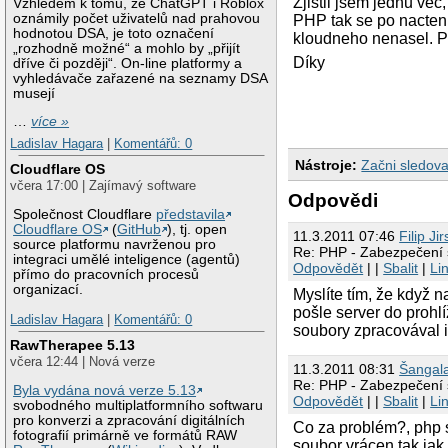
Zjistil jsem jednu věc
Vzhledem k tomu, že ChatGPT i Roblox
oznámily počet uživatelů nad prahovou
PHP tak se po nactení
hodnotou DSA, je toto označení
kloudneho nenasel. 
„rozhodně možné“ a mohlo by „přijít
Díky
dříve či později“. On-line platformy a
vyhledávače zařazené na seznamy DSA
musejí
…
více »
Ladislav Hagara
|
Komentářů: 0
Nástroje:
Začni sledova
Cloudflare OS
včera 17:00 | Zajímavý software
Odpovědi
Společnost Cloudflare
představila
Cloudflare OS
(
GitHub
), tj. open
11.3.2011 07:46
Filip Ji
source platformu navrženou pro
Re: PHP - Zabezpečení
integraci umělé inteligence (agentů)
Odpovědět
| |
Sbalit
|
Li
přímo do pracovních procesů
organizací.
Myslíte tím, že když 
pošle server do prohl
Ladislav Hagara
|
Komentářů: 0
soubory zpracovával i
RawTherapee 5.13
včera 12:44 | Nová verze
11.3.2011 08:31
Šangal
Re: PHP - Zabezpečení
Byla vydána nová verze 5.13
Odpovědět
| |
Sbalit
|
Li
svobodného multiplatformního softwaru
pro konverzi a zpracování digitálních
Co za problém?, php s
fotografií primárně ve formátů RAW
soubor vrácen tak jak 