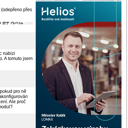
t (odepřeno přes
ⰕⰅ ⰏⰉ ⰒⰓⰄⰅⰎ ·:⁖⁘⁙
c nabizi
p. A tomuto jsem
pokud pro ně
nakonfigurován
žení. Ale proč
modul?