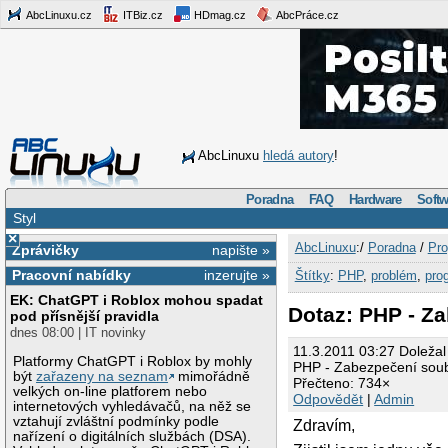
AbcLinuxu.cz
ITBiz.cz
HDmag.cz
AbcPráce.cz
AbcLinuxu
hledá autory
!
Poradna
FAQ
Hardware
Softw
Styl
×
AbcLinuxu
:/
Poradna
/
Pro
Zprávičky
napište »
Pracovní nabídky
inzerujte »
Štítky
:
PHP
,
problém
,
pro
EK: ChatGPT i Roblox mohou spadat
Dotaz: PHP - Z
pod přísnější pravidla
dnes 08:00 | IT novinky
11.3.2011 03:27 Doležal
Platformy ChatGPT i Roblox by mohly
PHP - Zabezpečení sou
být
zařazeny na seznam
mimořádně
Přečteno: 734×
velkých on-line platforem nebo
Odpovědět
|
Admin
internetových vyhledávačů, na něž se
vztahují zvláštní podmínky podle
Zdravím,
nařízení o digitálních službách (DSA).