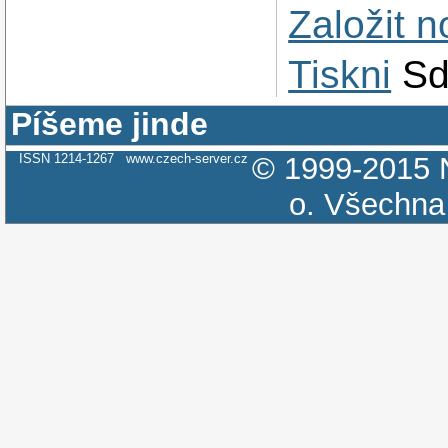
Založit 
Tiskni
Sd
Píšeme jinde
ISSN 1214-1267
www.czech-server.cz
© 1999-2015
o.
Všechna 