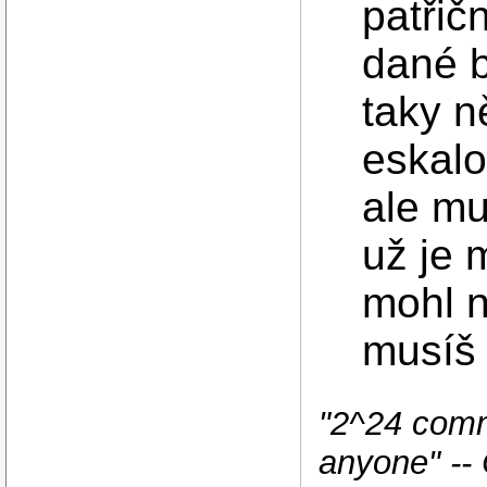
patřič
dané b
taky 
eskalo
ale mu
už je 
mohl n
musíš 
"2^24 comm
anyone" --