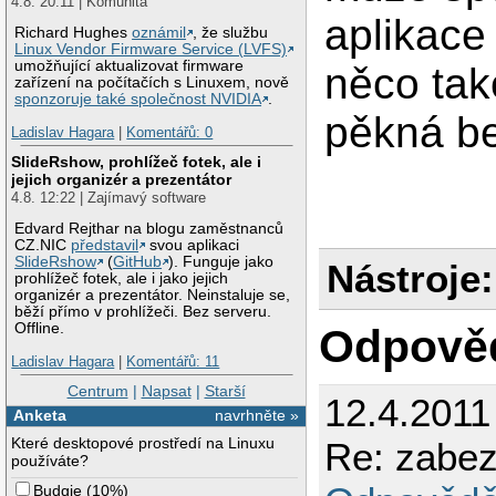
4.8. 20:11 | Komunita
aplikace
Richard Hughes
oznámil
, že službu
Linux Vendor Firmware Service (LVFS)
umožňující aktualizovat firmware
něco tak
zařízení na počítačích s Linuxem, nově
sponzoruje také společnost NVIDIA
.
pěkná be
Ladislav Hagara
|
Komentářů: 0
SlideRshow, prohlížeč fotek, ale i
jejich organizér a prezentátor
4.8. 12:22 | Zajímavý software
Edvard Rejthar na blogu zaměstnanců
CZ.NIC
představil
svou aplikaci
SlideRshow
(
GitHub
). Funguje jako
Nástroje:
prohlížeč fotek, ale i jako jejich
organizér a prezentátor. Neinstaluje se,
běží přímo v prohlížeči. Bez serveru.
Offline.
Odpově
Ladislav Hagara
|
Komentářů: 11
Centrum
|
Napsat
|
Starší
12.4.2011
Anketa
navrhněte »
Které desktopové prostředí na Linuxu
Re: zabez
používáte?
Budgie
(
10%
)