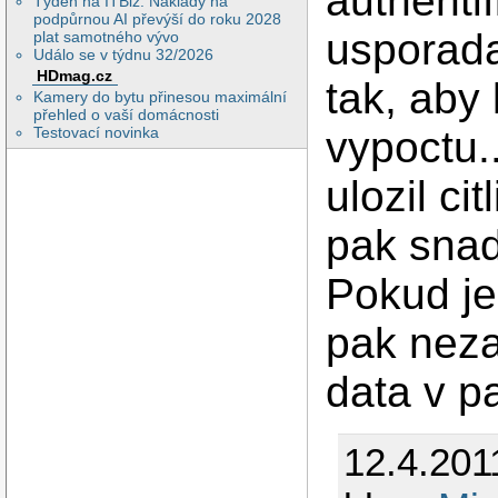
authenti
Týden na ITBiz: Náklady na
podpůrnou AI převýší do roku 2028
usporada
plat samotného vývo
Událo se v týdnu 32/2026
HDmag.cz
tak, aby
Kamery do bytu přinesou maximální
přehled o vaší domácnosti
vypoctu.
Testovací novinka
ulozil ci
pak snad
Pokud je
pak neza
data v p
12.4.201