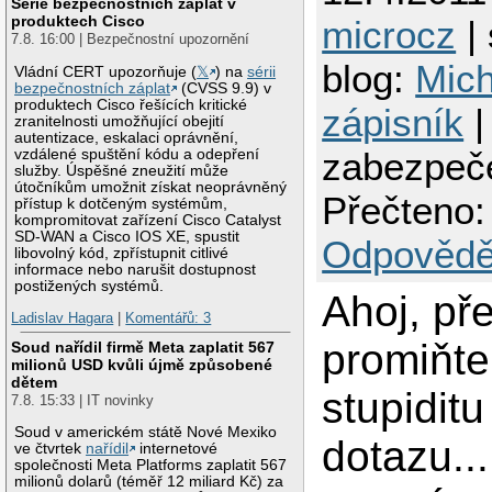
Série bezpečnostních záplat v
produktech Cisco
microcz
| 
7.8. 16:00 | Bezpečnostní upozornění
blog:
Mich
Vládní CERT upozorňuje (
𝕏
) na
sérii
bezpečnostních záplat
(CVSS 9.9) v
produktech Cisco řešících kritické
zápisník
|
zranitelnosti umožňující obejití
autentizace, eskalaci oprávnění,
zabezpeče
vzdálené spuštění kódu a odepření
služby. Úspěšné zneužití může
útočníkům umožnit získat neoprávněný
Přečteno:
přístup k dotčeným systémům,
kompromitovat zařízení Cisco Catalyst
SD-WAN a Cisco IOS XE, spustit
Odpovědě
libovolný kód, zpřístupnit citlivé
informace nebo narušit dostupnost
postižených systémů.
Ahoj, p
Ladislav Hagara
|
Komentářů: 3
promiňte
Soud nařídil firmě Meta zaplatit 567
milionů USD kvůli újmě způsobené
dětem
stupidit
7.8. 15:33 | IT novinky
Soud v americkém státě Nové Mexiko
dotazu...
ve čtvrtek
nařídil
internetové
společnosti Meta Platforms zaplatit 567
milionů dolarů (téměř 12 miliard Kč) za