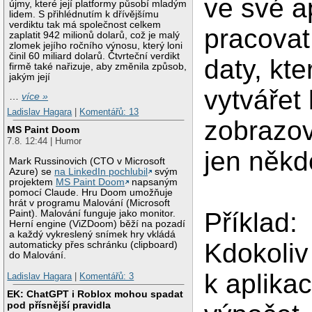
ve své a
újmy, které její platformy působí mladým
lidem. S přihlédnutím k dřívějšímu
verdiktu tak má společnost celkem
pracovat 
zaplatit 942 milionů dolarů, což je malý
zlomek jejího ročního výnosu, který loni
činil 60 miliard dolarů. Čtvrteční verdikt
daty, kt
firmě také nařizuje, aby změnila způsob,
jakým její
vytvářet
…
více »
Ladislav Hagara
|
Komentářů: 13
zobrazov
MS Paint Doom
7.8. 12:44 | Humor
jen někd
Mark Russinovich (CTO v Microsoft
Azure) se
na LinkedIn pochlubil
svým
projektem
MS Paint Doom
napsaným
pomocí Claude. Hru Doom umožňuje
hrát v programu Malování (Microsoft
Příklad:
Paint). Malování funguje jako monitor.
Herní engine (ViZDoom) běží na pozadí
a každý vykreslený snímek hry vkládá
Kdokoliv 
automaticky přes schránku (clipboard)
do Malování.
k aplikac
Ladislav Hagara
|
Komentářů: 3
EK: ChatGPT i Roblox mohou spadat
pod přísnější pravidla