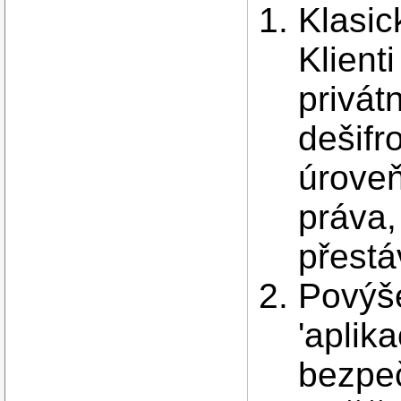
Klasic
Klienti
privát
dešifr
úroveň
práva,
přestáv
Povýše
'aplika
bezpe