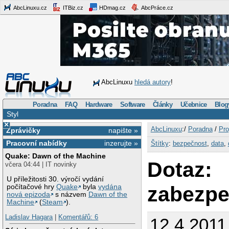
AbcLinuxu.cz
ITBiz.cz
HDmag.cz
AbcPráce.cz
AbcLinuxu
hledá autory
!
Poradna
FAQ
Hardware
Software
Články
Učebnice
Blog
Styl
×
AbcLinuxu
:/
Poradna
/
Pro
Zprávičky
napište »
Pracovní nabídky
inzerujte »
Štítky
:
bezpečnost
,
data
,
Quake: Dawn of the Machine
Dotaz:
včera 04:44 | IT novinky
U příležitosti 30. výročí vydání
zabezpe
počítačové hry
Quake
byla
vydána
nová epizoda
s názvem
Dawn of the
Machine
(
Steam
).
Ladislav Hagara
|
Komentářů: 6
12.4.2011