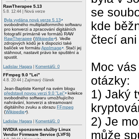
RawTherapee 5.13
se soubo
5.8. 12:44 | Nová verze
Byla vydána nová verze 5.13
kde běžn
svobodného multiplatformního softwaru
pro konverzi a zpracování digitálních
fotografií primárně ve formátů RAW
čtecí an
RawTherapee
(
Wikipedie
). Vedle
zdrojových kódů je k dispozici také
balíček ve formátu
AppImage
. Stačí jej
stáhnout, nastavit právo ke spuštění a
spustit.
Moc vás 
Ladislav Hagara
|
Komentářů: 0
FFmpeg 9.0 "Lei"
otázky:
4.8. 20:44 | Zajímavý článek
Jean-Baptiste Kempf na svém blogu
1) Jaký t
představil novou verzi 9.0 "Lei"
kolekce
svobodného softwaru umožňujícího
nahrávání, konverzi a streamovaní
kryptová
digitálního zvuku a obrazu
FFmpeg
(
Wikipedie
).
2) Je mož
Ladislav Hagara
|
Komentářů: 0
NVIDIA sponzorem služby Linux
může spu
Vendor Firmware Service (LVFS)