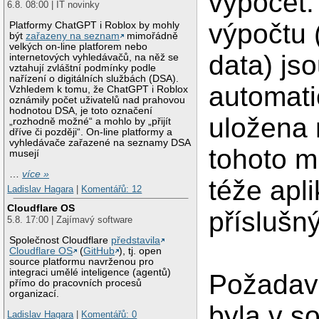
výpočet.
6.8. 08:00 | IT novinky
výpočtu (
Platformy ChatGPT i Roblox by mohly
být
zařazeny na seznam
mimořádně
velkých on-line platforem nebo
data) js
internetových vyhledávačů, na něž se
vztahují zvláštní podmínky podle
nařízení o digitálních službách (DSA).
automati
Vzhledem k tomu, že ChatGPT i Roblox
oznámily počet uživatelů nad prahovou
hodnotou DSA, je toto označení
uložena 
„rozhodně možné“ a mohlo by „přijít
dříve či později“. On-line platformy a
vyhledávače zařazené na seznamy DSA
tohoto mí
musejí
…
více »
téže apli
Ladislav Hagara
|
Komentářů: 12
Cloudflare OS
příslušn
5.8. 17:00 | Zajímavý software
Společnost Cloudflare
představila
Cloudflare OS
(
GitHub
), tj. open
source platformu navrženou pro
integraci umělé inteligence (agentů)
Požadave
přímo do pracovních procesů
organizací.
byla v s
Ladislav Hagara
|
Komentářů: 0