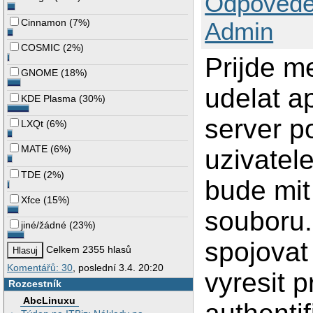
Odpovědě
Cinnamon
(
7%
)
Admin
COSMIC
(
2%
)
Prijde m
GNOME
(
18%
)
udelat ap
KDE Plasma
(
30%
)
server p
LXQt
(
6%
)
MATE
(
6%
)
uzivatel
TDE
(
2%
)
bude mit
Xfce
(
15%
)
souboru.
jiné/žádné
(
23%
)
spojovat
Celkem 2355 hlasů
Komentářů: 30
, poslední 3.4. 20:20
vyresit 
Rozcestník
AbcLinuxu