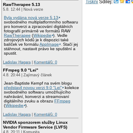
13
Tiskni
Sdílej:
RawTherapee 5.13
14
5.8. 12:44 | Nová verze
15
/
16
Byla vydána nová verze 5.13
17
svobodného multiplatformního softwaru
18
pro konverzi a zpracování digitálních
19
fotografií primárně ve formátů RAW
RawTherapee
(
Wikipedie
). Vedle
20
zdrojových kódů je k dispozici také
21
balíček ve formátu
AppImage
. Stačí jej
22
stáhnout, nastavit právo ke spuštění a
23
spustit.
24
25
Ladislav Hagara
|
Komentářů: 0
26
FFmpeg 9.0 "Lei"
27
4.8. 20:44 | Zajímavý článek
28
29
Jean-Baptiste Kempf na svém blogu
30
/
představil novou verzi 9.0 "Lei"
kolekce
31
svobodného softwaru umožňujícího
32
nahrávání, konverzi a streamovaní
digitálního zvuku a obrazu
FFmpeg
33
(
Wikipedie
).
34
35
Ladislav Hagara
|
Komentářů: 0
36
37
NVIDIA sponzorem služby Linux
38
Vendor Firmware Service (LVFS)
39
4.8. 20:11 | Komunita