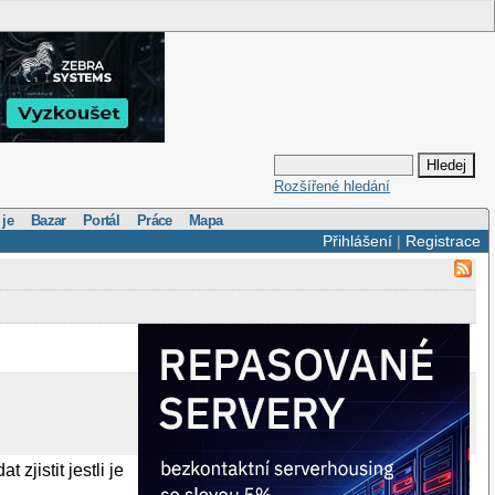
Rozšířené hledání
 je
Bazar
Portál
Práce
Mapa
Přihlášení
|
Registrace
zjistit jestli je