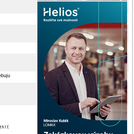
ebuju
h){
