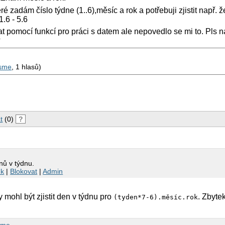
ré zadám číslo týdne (1..6),měsíc a rok a potřebuji zjistit např. ž
.6 - 5.6
t pomocí funkcí pro práci s datem ale nepovedlo se mi to. Pls
?
sme
, 1 hlasů)
t
(0)
?
dnů v týdnu.
nk
|
Blokovat
|
Admin
mohl být zjistit den v týdnu pro
. Zbyte
(tyden*7-6).měsíc.rok