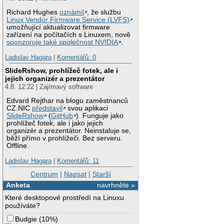
40
Richard Hughes
oznámil
, že službu
41
}
Linux Vendor Firmware Service (LVFS)
42
umožňující aktualizovat firmware
43
p
zařízení na počítačích s Linuxem, nově
44
e
sponzoruje také společnost NVIDIA
.
45
p
Ladislav Hagara
|
Komentářů: 0
46
e
47
p
SlideRshow, prohlížeč fotek, ale i
48
e
jejich organizér a prezentátor
49
p
4.8. 12:22 | Zajímavý software
50
e
51
p
Edvard Rejthar na blogu zaměstnanců
CZ.NIC
představil
svou aplikaci
52
e
SlideRshow
(
GitHub
). Funguje jako
53
p
prohlížeč fotek, ale i jako jejich
54
e
organizér a prezentátor. Neinstaluje se,
55
p
běží přímo v prohlížeči. Bez serveru.
56
e
Offline.
Ladislav Hagara
|
Komentářů: 11
Centrum
|
Napsat
|
Starší
Anketa
navrhněte »
Které desktopové prostředí na Linuxu
používáte?
Budgie
(
10%
)