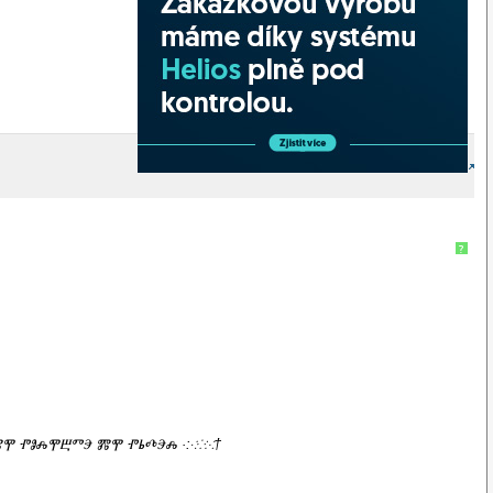
?
h
ormat
=
'Y-m-d D'
)
 ⰈⰅⰏⰉ ⰒⰑⰎⰉⰁⰕⰅ ⰏⰉ ⰒⰓⰄⰅⰎ ·:⁖⁘⁙†