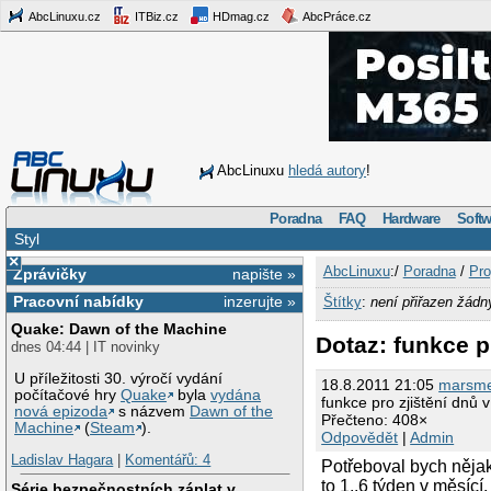
AbcLinuxu.cz
ITBiz.cz
HDmag.cz
AbcPráce.cz
AbcLinuxu
hledá autory
!
Poradna
FAQ
Hardware
Softw
Styl
×
AbcLinuxu
:/
Poradna
/
Pro
Zprávičky
napište »
Pracovní nabídky
inzerujte »
Štítky
:
není přiřazen žádn
Quake: Dawn of the Machine
Dotaz: funkce p
dnes 04:44 | IT novinky
U příležitosti 30. výročí vydání
18.8.2011 21:05
marsm
počítačové hry
Quake
byla
vydána
funkce pro zjištění dnů v
nová epizoda
s názvem
Dawn of the
Přečteno: 408×
Machine
(
Steam
).
Odpovědět
|
Admin
Ladislav Hagara
|
Komentářů: 4
Potřeboval bych nějako
to 1..6 týden v měsící
Série bezpečnostních záplat v