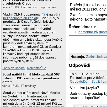
produktech Cisco
Potřebuji funkci do kte
včera 16:00 | Bezpečnostní upozornění
měsíci 2011 jsou dny 1
Vládní CERT upozorňuje (
𝕏
) na
sérii
Zkoušel jsem to napsa
bezpečnostních záplat
(CVSS 9.9) v
někoho jak to napsat
produktech Cisco řešících kritické
zranitelnosti umožňující obejití
Řešení dotazu:
autentizace, eskalaci oprávnění,
Komentář #5
(
mar
vzdálené spuštění kódu a odepření
služby. Úspěšné zneužití může
útočníkům umožnit získat neoprávněný
přístup k dotčeným systémům,
kompromitovat zařízení Cisco Catalyst
SD-WAN a Cisco IOS XE, spustit
libovolný kód, zpřístupnit citlivé
Nástroje:
Začni sledova
informace nebo narušit dostupnost
postižených systémů.
Odpovědi
Ladislav Hagara
|
Komentářů: 2
18.8.2011 21:13 Kit
Soud nařídil firmě Meta zaplatit 567
Re: funkce pro zjištění 
milionů USD kvůli újmě způsobené
Odpovědět
| |
Sbalit
|
Li
dětem
včera 15:33 | IT novinky
V kterém jazyku?
Soud v americkém státě Nové Mexiko
Jednoduchý postup by 
ve čtvrtek
nařídil
internetové
snadno dopočítáš.
společnosti Meta Platforms zaplatit 567
milionů dolarů (téměř 12 miliard Kč) za