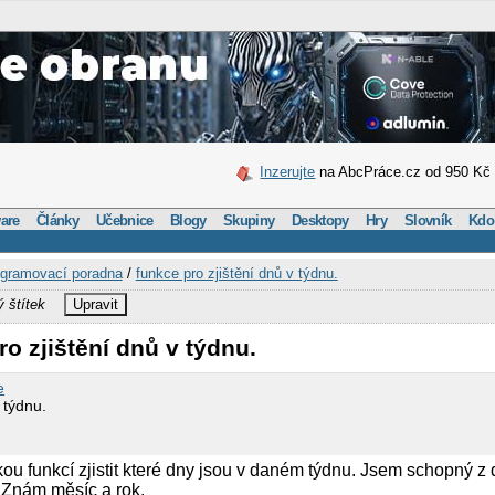
Inzerujte
na AbcPráce.cz od 950 Kč
are
Články
Učebnice
Blogy
Skupiny
Desktopy
Hry
Slovník
Kdo
gramovací poradna
/
funkce pro zjištění dnů v týdnu.
ý štítek
Upravit
ro zjištění dnů v týdnu.
e
 týdnu.
u funkcí zjistit které dny jsou v daném týdnu. Jsem schopný z dat 
. Znám měsíc a rok.