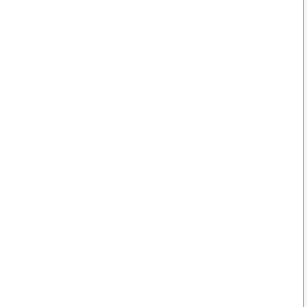
);
);