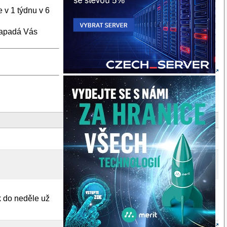
e v 1 týdnu v 6
 napadá Vás
k do neděle už