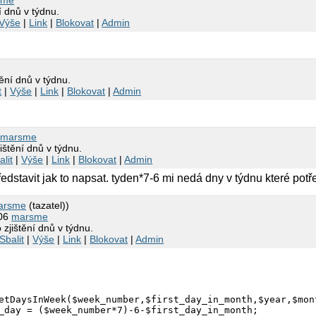
sme
í dnů v týdnu.
Výše
|
Link
|
Blokovat
|
Admin
t
tění dnů v týdnu.
t
|
Výše
|
Link
|
Blokovat
|
Admin
0
marsme
ištění dnů v týdnu.
alit
|
Výše
|
Link
|
Blokovat
|
Admin
dstavit jak to napsat. tyden*7-6 mi nedá dny v týdnu které potř
arsme
(tazatel))
:06
marsme
 zjištění dnů v týdnu.
Sbalit
|
Výše
|
Link
|
Blokovat
|
Admin
etDaysInWeek($week_number,$first_day_in_month,$year,$mont
_day = ($week_number*7)-6-$first_day_in_month;
