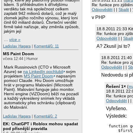
18.8.2011 21:21
mar
újmy, které její platformy působí mladým
lidem. S přihlédnutím k dřívějšímu
Re: funkce pro zjištěn
verdiktu tak má společnost celkem
Odpovědět
| |
Sbalit
|
zaplatit 942 milionů dolarů, což je malý
v PHP
zlomek jejího ročního výnosu, který loni
činil 60 miliard dolarů. Čtvrteční verdikt
firmě také nařizuje, aby změnila způsob,
18.8.2011 21:33 Ki
jakým její
Re: funkce pro zjiš
Odpovědět
| |
Sbali
…
více »
A? Zkusil jsi to?
Ladislav Hagara
|
Komentářů: 11
MS Paint Doom
18.8.2011 21:4
včera 12:44 | Humor
Re: funkce pro zj
Odpovědět
| |
Sb
Mark Russinovich (CTO v Microsoft
Azure) se
na LinkedIn pochlubil
svým
Nedovedu si pře
projektem
MS Paint Doom
napsaným
pomocí Claude. Hru Doom umožňuje
hrát v programu Malování (Microsoft
Řešení 1×
(
m
Paint). Malování funguje jako monitor.
18.8.2011 22
Herní engine (ViZDoom) běží na pozadí
Re: funkce pro
a každý vykreslený snímek hry vkládá
Odpovědět
| |
automaticky přes schránku (clipboard)
do Malování.
Vyřešeno.
Výsledek:
Ladislav Hagara
|
Komentářů: 2
EK: ChatGPT i Roblox mohou spadat
function g
pod přísnější pravidla
    $first