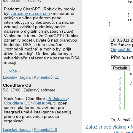
6.8. 08:00 | IT novinky
	for($x=1;$x<=7;$x++){

		$first_d
Platformy ChatGPT i Roblox by mohly
		$pole[$x] = $f
být
zařazeny na seznam
mimořádně
	}

velkých on-line platforem nebo
	return $pole;

internetových vyhledávačů, na něž se
}
vztahují zvláštní podmínky podle
nařízení o digitálních službách (DSA).
Vzhledem k tomu, že ChatGPT i Roblox
18.8.2011 
oznámily počet uživatelů nad prahovou
Re: funkce p
hodnotou DSA, je toto označení
„rozhodně možné“ a mohlo by „přijít
Odpovědět
dříve či později“. On-line platformy a
Přes
Date
vyhledávače zařazené na seznamy DSA
musejí
…
více »
1
<
Ladislav Hagara
|
Komentářů: 11
2
3
/
Cloudflare OS
4
5.8. 17:00 | Zajímavý software
5
6
Společnost Cloudflare
představila
Cloudflare OS
(
GitHub
), tj. open
7
source platformu navrženou pro
8
integraci umělé inteligence (agentů)
9
přímo do pracovních procesů
10
f
To, že trp
organizací.
11
{
Založit nové vlákno
•
12
Ladislav Hagara
|
Komentářů: 0