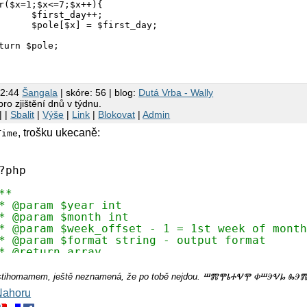
ay++;

irst_day;

22:44
Šangala
| skóre: 56 | blog:
Dutá Vrba - Wally
ro zjištění dnů v týdnu.
| |
Sbalit
|
Výše
|
Link
|
Blokovat
|
Admin
, trošku ukecaně:
Time
?php
**
* @param $year int
* @param $month int
* @param $week_offset - 1 = 1st week of mont
* @param $format string - output format
* @return array
*/
unction
getDays(
$year
,
$month
,
$week_offset
,
$f
íš stihomamem, ještě neznamená, že po tobě nejdou. ⰞⰏⰉⰓⰀⰜⰉ ⰗⰞⰅⰜⰘ
Nahoru
$month
= (int) 
$month
;