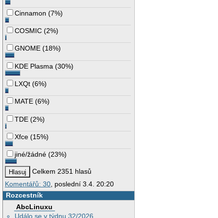
Cinnamon
(
7%
)
COSMIC
(
2%
)
GNOME
(
18%
)
KDE Plasma
(
30%
)
LXQt
(
6%
)
MATE
(
6%
)
TDE
(
2%
)
Xfce
(
15%
)
jiné/žádné
(
23%
)
Celkem 2351 hlasů
Komentářů: 30
, poslední 3.4. 20:20
Rozcestník
AbcLinuxu
Událo se v týdnu 32/2026