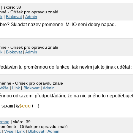
q
| skóre: 39
né - Oříšek pro opravdu znalé
nk
|
Blokovat
|
Admin
obre? Skladat nazev promenne IMHO neni dobry napad.
a
né - Oříšek pro opravdu znalé
nk
|
Blokovat
|
Admin
ředávám tu proměnnou do funkce, tak nevím jak to jinak udělat :
ěnné - Oříšek pro opravdu znalé
Výše
|
Link
|
Blokovat
|
Admin
ěnnou odkazem, předpokládám, že na nic jiného to nepotřebujet
spam(&
$egg
) {
armaq
| skóre: 39
roměnné - Oříšek pro opravdu znalé
t
|
Výše
|
Link
|
Blokovat
|
Admin