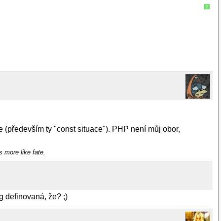
?
e (především ty "const situace"). PHP není můj obor,
's more like fate.
g definovaná, že? ;)