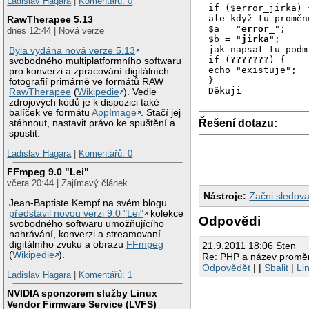
Ladislav Hagara
|
Komentářů: 0
if ($error_jirka) 
ale když tu proměn
RawTherapee 5.13
$a = "
error_
"; 

dnes 12:44 | Nová verze
$b = "
jirka
"; 

jak napsat tu podm
Byla vydána nová verze 5.13
if (
???????
) { 

svobodného multiplatformního softwaru
echo "existuje"; 

pro konverzi a zpracování digitálních
}

fotografií primárně ve formátů RAW
Děkuji
RawTherapee
(
Wikipedie
). Vedle
zdrojových kódů je k dispozici také
balíček ve formátu
AppImage
. Stačí jej
Řešení dotazu:
stáhnout, nastavit právo ke spuštění a
spustit.
Ladislav Hagara
|
Komentářů: 0
FFmpeg 9.0 "Lei"
včera 20:44 | Zajímavý článek
Nástroje:
Začni sledova
Jean-Baptiste Kempf na svém blogu
představil novou verzi 9.0 "Lei"
kolekce
Odpovědi
svobodného softwaru umožňujícího
nahrávání, konverzi a streamovaní
digitálního zvuku a obrazu
FFmpeg
21.9.2011 18:06 Sten
(
Wikipedie
).
Re: PHP a název proměn
Odpovědět
| |
Sbalit
|
Li
Ladislav Hagara
|
Komentářů: 1
NVIDIA sponzorem služby Linux
Vendor Firmware Service (LVFS)