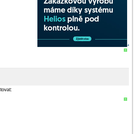
?
tovat:
?