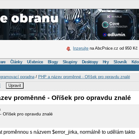
Inzerujte
na AbcPráce.cz od 950 Kč
are
Články
Učebnice
Blogy
Skupiny
Desktopy
Hry
Slovník
Kdo
gramovací poradna
/
PHP a název proměnné - Oříšek pro opravdu znalé
í
Upravit
ázev proměnné - Oříšek pro opravdu znalé
a
 Oříšek pro opravdu znalé
vat proměnnou s názvem $error_jirka, normálně to udělám takto