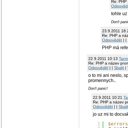
Re: PHP 
Odpověd
tohle uz
Don't pani
23.9.2011 18:
Re: PHP a náz
Odpovědět
| |
PHP má refer
22.9.2011 10:13
Tar
Re: PHP a název prom
Odpovědět
| |
Sbalit
|
o to mi ani neslo, 
promennych..
Don't panic!
22.9.2011 10:21
T
Re: PHP a název p
Odpovědět
| |
Sbali
jo uz mi to docva
1
$error