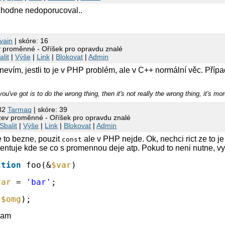
ozhodne nedoporucoval..
vain
| skóre: 16
 proměnné - Oříšek pro opravdu znalé
alit
|
Výše
|
Link
|
Blokovat
|
Admin
nevím, jestli to je v PHP problém, ale v C++ normální věc. Př
you've got is to do the wrong thing, then it's not really the wrong thing, it's mor
:32
Tarmaq
| skóre: 39
ev proměnné - Oříšek pro opravdu znalé
Sbalit
|
Výše
|
Link
|
Blokovat
|
Admin
e to bezne, pouzit
ale v PHP nejde. Ok, nechci rict ze to 
const
ientuje kde se co s promennou deje atp. Pokud to neni nutne, v
ction
foo(&
$var
)
var
= 
'bar'
;
(
$omg
);
vam