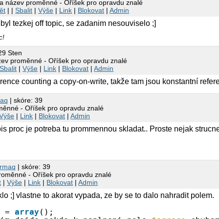
a název proměnné - Oříšek pro opravdu znalé
ět
| |
Sbalit
|
Výše
|
Link
|
Blokovat
|
Admin
 byl tezkej off topic, se zadanim nesouviselo ;]
c!
29 Sten
ev proměnné - Oříšek pro opravdu znalé
Sbalit
|
Výše
|
Link
|
Blokovat
|
Admin
ence counting a copy-on-write, takže tam jsou konstantní refer
maq
| skóre: 39
ěnné - Oříšek pro opravdu znalé
Výše
|
Link
|
Blokovat
|
Admin
spis proc je potreba tu prommennou skladat.. Proste nejak struc
armaq
| skóre: 39
roměnné - Oříšek pro opravdu znalé
t
|
Výše
|
Link
|
Blokovat
|
Admin
klo ;] vlastne to akorat vypada, ze by se to dalo nahradit polem.
s
= 
array
();