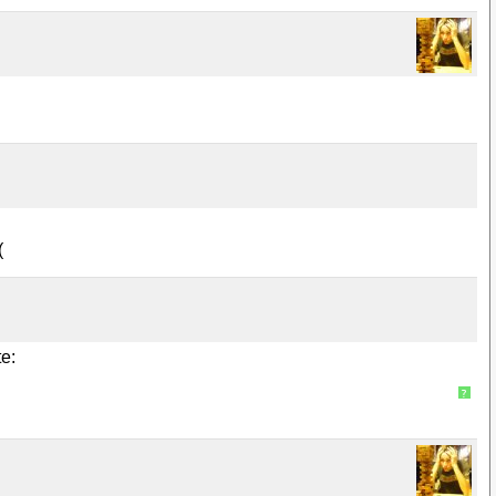
(
e:
?