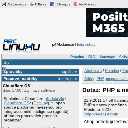
AbcLinuxu.cz
ITBiz.cz
HDmag.cz
AbcPráce.cz
AbcLinuxu
hledá autory
!
Poradna
FAQ
Hardware
Softw
Styl
×
AbcLinuxu
:/
Poradna
/
Pro
Zprávičky
napište »
Pracovní nabídky
inzerujte »
Štítky
:
PHP
,
programován
Cloudflare OS
Dotaz: PHP a n
dnes 17:00 | Zajímavý software
Společnost Cloudflare
představila
21.9.2011 17:58 karolin
Cloudflare OS
(
GitHub
), tj. open
PHP a název proměnné -
source platformu navrženou pro
Přečteno: 822×
integraci umělé inteligence (agentů)
Odpovědět
|
Admin
přímo do pracovních procesů
organizací.
Ahoj, potřebuji testo