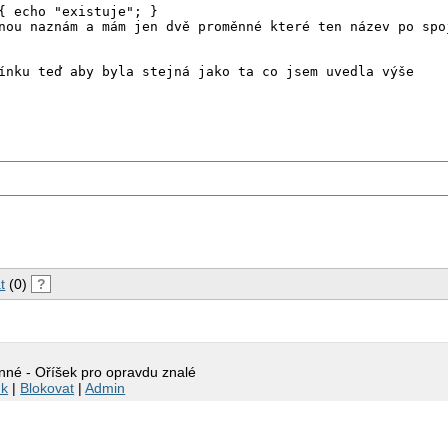
{ echo "existuje"; } 

nou naznám a mám jen dvě proměnné které ten název po spoj
ínku teď aby byla stejná jako ta co jsem uvedla výše 

t
(0)
?
né - Oříšek pro opravdu znalé
nk
|
Blokovat
|
Admin