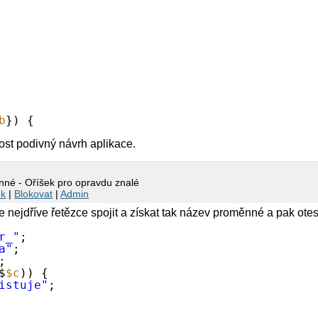
b
}) {
dost podivný návrh aplikace.
né - Oříšek pro opravdu znalé
nk
|
Blokovat
|
Admin
e nejdříve řetězce spojit a získat tak název proměnné a pak otes
r_"
;
a"
;
;
$
$c
)) {
istuje"
;