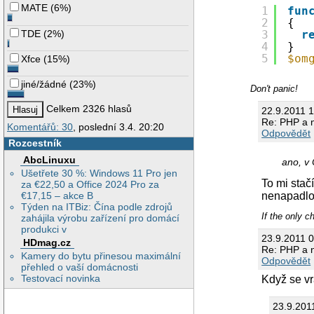
MATE
(
6%
)
1
fun
2
{
TDE
(
2%
)
3
r
4
}
5
$om
Xfce
(
15%
)
jiné/žádné
(
23%
)
Don't panic!
Celkem 2326 hlasů
22.9.2011 
Re: PHP a 
Komentářů: 30
, poslední 3.4. 20:20
Odpovědět
Rozcestník
AbcLinuxu
ano, v 
Ušetřete 30 %: Windows 11 Pro jen
To mi stač
za €22,50 a Office 2024 Pro za
nenapadlo
€17,15 – akce B
Týden na ITBiz: Čína podle zdrojů
If the only c
zahájila výrobu zařízení pro domácí
produkci v
23.9.2011 
HDmag.cz
Re: PHP a 
Kamery do bytu přinesou maximální
Odpovědět
přehled o vaší domácnosti
Testovací novinka
Když se vr
23.9.201