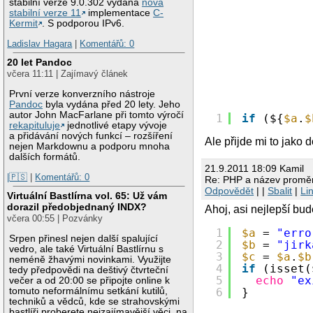
stabilní verze 9.0.302 vydána
nová
stabilní verze 11
implementace
C-
Kermit
. S podporou IPv6.
Ladislav Hagara
|
Komentářů: 0
20 let Pandoc
včera 11:11 | Zajímavý článek
První verze konverzního nástroje
Pandoc
byla vydána před 20 lety. Jeho
autor John MacFarlane při tomto výročí
1
if
(${
$a
.
$
rekapituluje
jednotlivé etapy vývoje
a přidávání nových funkcí – rozšíření
Ale přijde mi to jako 
nejen Markdownu a podporu mnoha
dalších formátů.
21.9.2011 18:09 Kamil
|🇵🇸
|
Komentářů: 0
Re: PHP a název proměn
Odpovědět
| |
Sbalit
|
Li
Virtuální Bastlírna vol. 65: Už vám
dorazil předobjednaný INDX?
Ahoj, asi nejlepší bud
včera 00:55 | Pozvánky
1
$a
= 
"erro
Srpen přinesl nejen další spalující
2
$b
= 
"jirk
vedro, ale také Virtuální Bastlírnu s
3
$c
= 
$a
.
$b
neméně žhavými novinkami. Využijte
4
if
(isset(
tedy předpovědi na deštivý čtvrteční
5
echo
"ex
večer a od 20:00 se připojte online k
tomuto neformálnímu setkání kutilů,
6
}
techniků a vědců, kde se strahovskými
bastlíři proberete nejzajímavější věci, na