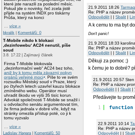
které jste narazili za poslední měsíc.
21.9.2011 18:26
Tarma
Pokud jde o novinky, řeč zcela jistě
Re: PHP a název proměn
přijde na systém INDX pro tiskárny
Odpovědět
| |
Sbalit
|
Li
Průša, který na konci
A k cemu to ma byt d
…
více »
bkralik
|
Komentářů: 0
Don't panic!
T-Mobile nikdo k blokaci
21.9.2011 18:33 karolin
‚dezinfowebu‘ AC24 nenutil, píše
Re: PHP a název proměn
soud
Odpovědět
| |
Sbalit
|
Li
3.8. 17:22 | Zajímavý článek
Děkuji za pomoc ;)
Firma T-Mobile blokovala
k čemu je to dobré? p
„dezinformační web“ AC24 bez toho,
aniž by k tomu měla závazný pokyn
orgánů veřejné moci
. Píše to ve svém
21.9.2011 20:57 Sten
rozsudku Městský soud v Praze, který
Re: PHP a název prom
po čtyřech letech uzavřel kauzu blokace
Odpovědět
| |
Sbalit
|
zmíněného webu. Operátor musí
uhradit škodu ve výši 35 tisíc korun.
Předávejte tu prom
Advokát společnosti T-Mobile se snažil i
u odvolacího senátu argumentovat tím,
1
function
že firma jednala v dobré víře, když na
stránky omezila přístup poté, co ji k
tomu vyzvalo
22.9.2011 10:14
T
…
více »
Re: PHP a název p
Ladislav Hagara
|
Komentářů: 50
Odpovědět
| |
Sbali