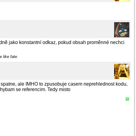
ípadně jako konstantní odkaz, pokud obsah proměnné nechci
e like fate.
je spatne, ale IMHO to zpusobuje casem neprehlednost kodu,
yhybam se referencim. Tedy misto
?