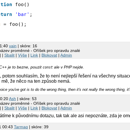
ction
foo()
eturn
'bar'
;
g
= foo();
11:40
vain
| skóre: 16
název proměnné - Oříšek pro opravdu znalé
| |
Sbalit
|
Výše
|
Link
|
Blokovat
|
Admin
C++ je to bezne, pouzit
ale v PHP nejde.
const
í, potom souhlasím, že to není nejlepší řešení na všechny situac
 mě, že něco na ten způsob nemá.
hoice you've got is to do the wrong thing, then it's not really the wrong thing, it
00:20
Ash
| skóre: 53
název proměnné - Oříšek pro opravdu znalé
| |
Sbalit
|
Výše
|
Link
|
Blokovat
|
Admin
átíme k původnímu dotazu, tak tak ale asi nepoznáte, zda je om
1 00:43
Tarmaq
| skóre: 39