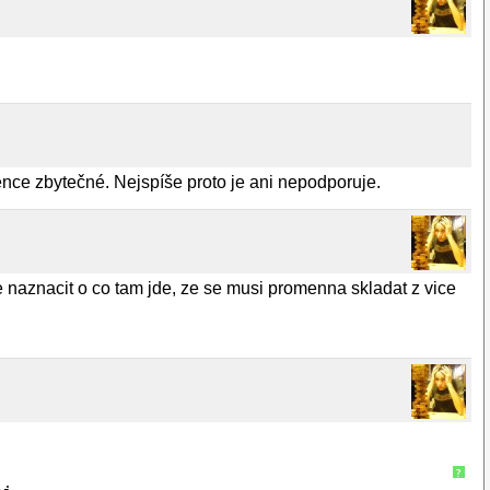
ence zbytečné. Nejspíše proto je ani nepodporuje.
ne naznacit o co tam jde, ze se musi promenna skladat z vice
?