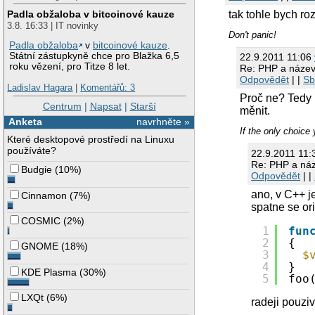
Padla obžaloba v bitcoinové kauze
tak tohle bych r
3.8. 16:33 | IT novinky
Don't panic!
Padla obžaloba
v
bitcoinové kauze
.
Státní zástupkyně chce pro Blažka 6,5
22.9.2011 11:06
roku vězení, pro Titze 8 let.
Re: PHP a název
Odpovědět
| |
Sb
Ladislav Hagara
|
Komentářů: 3
Proč ne? Tedy 
Centrum
|
Napsat
|
Starší
měnit.
Anketa
navrhněte »
If the only choice 
Které desktopové prostředí na Linuxu
používáte?
22.9.2011 11
Re: PHP a náz
Budgie
(
10%
)
Odpovědět
| |
ano, v C++ j
Cinnamon
(
7%
)
spatne se or
COSMIC
(
2%
)
1
fun
2
{
GNOME
(
18%
)
3
$
4
}
KDE Plasma
(
30%
)
5
foo
LXQt
(
6%
)
radeji pouzi