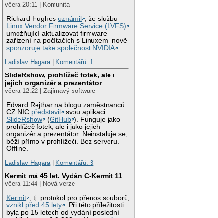
včera 20:11 | Komunita
Richard Hughes
oznámil
, že službu
Linux Vendor Firmware Service (LVFS)
umožňující aktualizovat firmware
zařízení na počítačích s Linuxem, nově
sponzoruje také společnost NVIDIA
.
Ladislav Hagara
|
Komentářů: 1
SlideRshow, prohlížeč fotek, ale i
jejich organizér a prezentátor
včera 12:22 | Zajímavý software
Edvard Rejthar na blogu zaměstnanců
CZ.NIC
představil
svou aplikaci
SlideRshow
(
GitHub
). Funguje jako
prohlížeč fotek, ale i jako jejich
organizér a prezentátor. Neinstaluje se,
běží přímo v prohlížeči. Bez serveru.
Offline.
Ladislav Hagara
|
Komentářů: 3
Kermit má 45 let. Vydán C-Kermit 11
včera 11:44 | Nová verze
Kermit
, tj. protokol pro přenos souborů,
vznikl před 45 lety
. Při této příležitosti
byla po 15 letech od vydání poslední