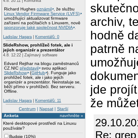
4.8. 20:11 | Komunita
skutečno
Richard Hughes
oznámil
, že službu
Linux Vendor Firmware Service (LVFS)
archiv, 
umožňující aktualizovat firmware
zařízení na počítačích s Linuxem, nově
sponzoruje také společnost NVIDIA
.
hodně da
Ladislav Hagara
|
Komentářů: 0
patrně na
SlideRshow, prohlížeč fotek, ale i
jejich organizér a prezentátor
4.8. 12:22 | Zajímavý software
umožňuj
Edvard Rejthar na blogu zaměstnanců
CZ.NIC
představil
svou aplikaci
dokument
SlideRshow
(
GitHub
). Funguje jako
prohlížeč fotek, ale i jako jejich
organizér a prezentátor. Neinstaluje se,
jde proj
běží přímo v prohlížeči. Bez serveru.
Offline.
že můžet
Ladislav Hagara
|
Komentářů: 11
Centrum
|
Napsat
|
Starší
Anketa
navrhněte »
29.10.20
Které desktopové prostředí na Linuxu
používáte?
Re: grep
Budgie
(
10%
)