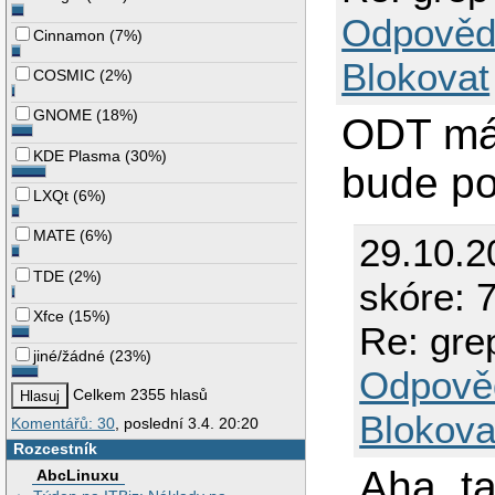
Odpověd
Cinnamon
(
7%
)
Blokovat
COSMIC
(
2%
)
GNOME
(
18%
)
ODT má 
KDE Plasma
(
30%
)
bude po
LXQt
(
6%
)
MATE
(
6%
)
29.10.2
TDE
(
2%
)
skóre: 7
Xfce
(
15%
)
Re: gre
jiné/žádné
(
23%
)
Odpově
Celkem 2355 hlasů
Blokova
Komentářů: 30
, poslední 3.4. 20:20
Rozcestník
Aha, t
AbcLinuxu