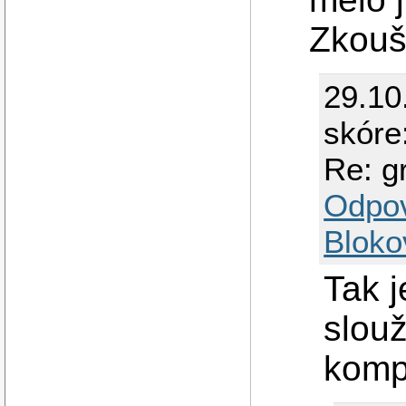
Zkouš
29.10
skóre
Re: g
Odpo
Bloko
Tak j
slouž
komp