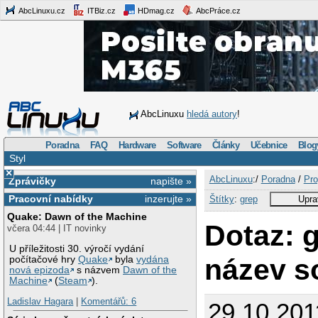
AbcLinuxu.cz
ITBiz.cz
HDmag.cz
AbcPráce.cz
AbcLinuxu
hledá autory
!
Poradna
FAQ
Hardware
Software
Články
Učebnice
Blog
Styl
×
AbcLinuxu
:/
Poradna
/
Pro
Zprávičky
napište »
Pracovní nabídky
inzerujte »
Štítky
:
grep
Upra
Quake: Dawn of the Machine
Dotaz: g
včera 04:44 | IT novinky
U příležitosti 30. výročí vydání
název s
počítačové hry
Quake
byla
vydána
nová epizoda
s názvem
Dawn of the
Machine
(
Steam
).
Ladislav Hagara
|
Komentářů: 6
29.10.201