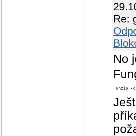
29.1
Re: 
Odp
Blok
No j
Fung
unzip -c
Ješ
pří
pož