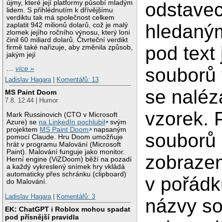
újmy, které její platformy působí mladým
odstavec
lidem. S přihlédnutím k dřívějšímu
verdiktu tak má společnost celkem
hledaný
zaplatit 942 milionů dolarů, což je malý
zlomek jejího ročního výnosu, který loni
činil 60 miliard dolarů. Čtvrteční verdikt
pod text
firmě také nařizuje, aby změnila způsob,
jakým její
souborů 
…
více »
Ladislav Hagara
|
Komentářů: 13
se naléz
MS Paint Doom
7.8. 12:44 | Humor
vzorek. 
Mark Russinovich (CTO v Microsoft
Azure) se
na LinkedIn pochlubil
svým
projektem
MS Paint Doom
napsaným
souborů
pomocí Claude. Hru Doom umožňuje
hrát v programu Malování (Microsoft
Paint). Malování funguje jako monitor.
zobrazen
Herní engine (ViZDoom) běží na pozadí
a každý vykreslený snímek hry vkládá
automaticky přes schránku (clipboard)
v pořádk
do Malování.
Ladislav Hagara
|
Komentářů: 3
názvy s
EK: ChatGPT i Roblox mohou spadat
pod přísnější pravidla