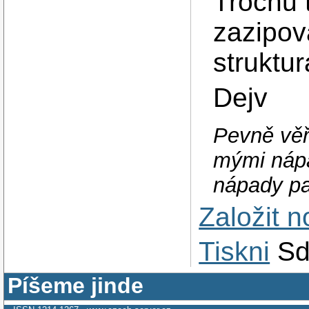
Trochu t
zazipov
struktur
Dejv
Pevně věř
mými nápa
nápady pat
Založit 
Tiskni
Sd
Píšeme jinde