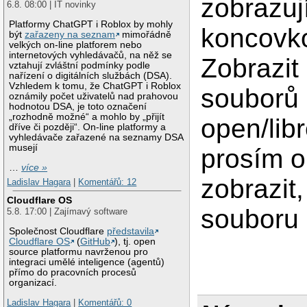
zobrazuj
6.8. 08:00 | IT novinky
Platformy ChatGPT i Roblox by mohly
koncovko
být
zařazeny na seznam
mimořádně
velkých on-line platforem nebo
internetových vyhledávačů, na něž se
Zobrazit
vztahují zvláštní podmínky podle
nařízení o digitálních službách (DSA).
Vzhledem k tomu, že ChatGPT i Roblox
souborů 
oznámily počet uživatelů nad prahovou
hodnotou DSA, je toto označení
„rozhodně možné“ a mohlo by „přijít
open/lib
dříve či později“. On-line platformy a
vyhledávače zařazené na seznamy DSA
musejí
prosím o
…
více »
zobrazit
Ladislav Hagara
|
Komentářů: 12
Cloudflare OS
souboru 
5.8. 17:00 | Zajímavý software
Společnost Cloudflare
představila
Cloudflare OS
(
GitHub
), tj. open
source platformu navrženou pro
integraci umělé inteligence (agentů)
přímo do pracovních procesů
organizací.
Ladislav Hagara
|
Komentářů: 0