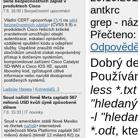
Série bezpečnostních záplat v
produktech Cisco
antkrc
7.8. 16:00 | Bezpečnostní upozornění
grep - ná
Vládní CERT upozorňuje (
𝕏
) na
sérii
bezpečnostních záplat
(CVSS 9.9) v
produktech Cisco řešících kritické
Přečteno:
zranitelnosti umožňující obejití
autentizace, eskalaci oprávnění,
Odpovědě
vzdálené spuštění kódu a odepření
služby. Úspěšné zneužití může
útočníkům umožnit získat neoprávněný
přístup k dotčeným systémům,
Dobrý de
kompromitovat zařízení Cisco Catalyst
SD-WAN a Cisco IOS XE, spustit
libovolný kód, zpřístupnit citlivé
Používá
informace nebo narušit dostupnost
postižených systémů.
less *.txt
Ladislav Hagara
|
Komentářů: 3
Soud nařídil firmě Meta zaplatit 567
"hledaný 
milionů USD kvůli újmě způsobené
dětem
7.8. 15:33 | IT novinky
-l "hledan
Soud v americkém státě Nové Mexiko
ve čtvrtek
nařídil
internetové
*.odt
, kt
společnosti Meta Platforms zaplatit 567
milionů dolarů (téměř 12 miliard Kč) za