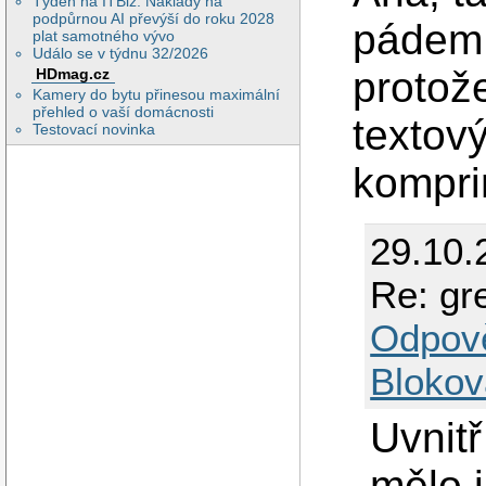
Týden na ITBiz: Náklady na
podpůrnou AI převýší do roku 2028
pádem 
plat samotného vývo
Událo se v týdnu 32/2026
protože
HDmag.cz
Kamery do bytu přinesou maximální
přehled o vaší domácnosti
textov
Testovací novinka
kompri
29.10.
Re: gr
Odpov
Blokov
Uvnit
mělo j