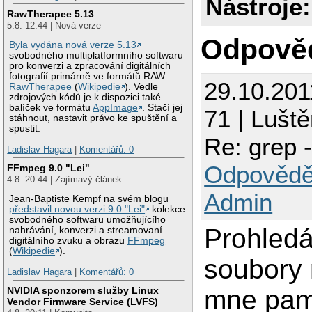
Nástroje:
RawTherapee 5.13
5.8. 12:44 | Nová verze
Odpově
Byla vydána nová verze 5.13
svobodného multiplatformního softwaru
pro konverzi a zpracování digitálních
fotografií primárně ve formátů RAW
29.10.201
RawTherapee
(
Wikipedie
). Vedle
zdrojových kódů je k dispozici také
balíček ve formátu
AppImage
. Stačí jej
71 | Luště
stáhnout, nastavit právo ke spuštění a
spustit.
Re: grep 
Ladislav Hagara
|
Komentářů: 0
Odpovědě
FFmpeg 9.0 "Lei"
4.8. 20:44 | Zajímavý článek
Admin
Jean-Baptiste Kempf na svém blogu
představil novou verzi 9.0 "Lei"
kolekce
svobodného softwaru umožňujícího
Prohledá
nahrávání, konverzi a streamovaní
digitálního zvuku a obrazu
FFmpeg
(
Wikipedie
).
soubory
Ladislav Hagara
|
Komentářů: 0
NVIDIA sponzorem služby Linux
mne pam
Vendor Firmware Service (LVFS)