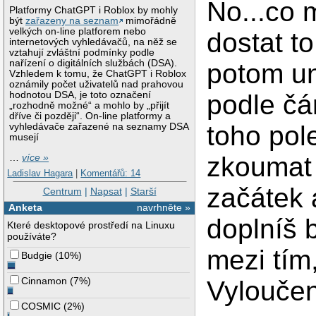
No...co 
Platformy ChatGPT i Roblox by mohly
být
zařazeny na seznam
mimořádně
velkých on-line platforem nebo
dostat t
internetových vyhledávačů, na něž se
vztahují zvláštní podmínky podle
nařízení o digitálních službách (DSA).
potom un
Vzhledem k tomu, že ChatGPT i Roblox
oznámily počet uživatelů nad prahovou
podle čá
hodnotou DSA, je toto označení
„rozhodně možné“ a mohlo by „přijít
dříve či později“. On-line platformy a
toho pol
vyhledávače zařazené na seznamy DSA
musejí
zkoumat 
…
více »
Ladislav Hagara
|
Komentářů: 14
začátek 
Centrum
|
Napsat
|
Starší
Anketa
navrhněte »
doplníš 
Které desktopové prostředí na Linuxu
používáte?
mezi tím,
Budgie
(
10%
)
Cinnamon
(
7%
)
Vyloučení
COSMIC
(
2%
)