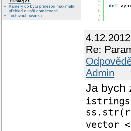
4
HDmag.cz
5
def
vyp
Kamery do bytu přinesou maximální
6
přehled o vaší domácnosti
7
Testovací novinka
8
9
10
4.12.2012
11
12
13
Re: Para
14
15
Odpovědě
16
17
Admin
18
19
20
Ja bych 
21
22
23
istrings
24
25
ss.str(r
26
end
27
28
vstupy.
vector <
29
30
=======