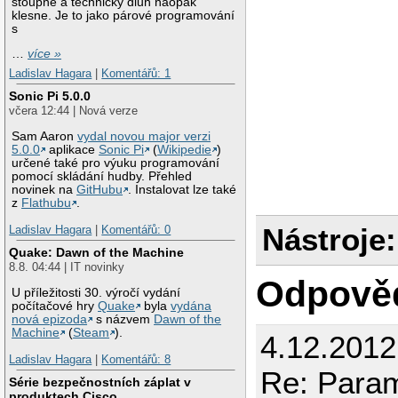
stoupne a technický dluh naopak
klesne. Je to jako párové programování
s
…
více »
Ladislav Hagara
|
Komentářů: 1
Sonic Pi 5.0.0
včera 12:44 | Nová verze
Sam Aaron
vydal novou major verzi
5.0.0
aplikace
Sonic Pi
(
Wikipedie
)
určené také pro výuku programování
pomocí skládání hudby. Přehled
novinek na
GitHubu
. Instalovat lze také
z
Flathubu
.
Nástroje:
Ladislav Hagara
|
Komentářů: 0
Quake: Dawn of the Machine
8.8. 04:44 | IT novinky
Odpově
U příležitosti 30. výročí vydání
počítačové hry
Quake
byla
vydána
nová epizoda
s názvem
Dawn of the
Machine
(
Steam
).
4.12.2012
Ladislav Hagara
|
Komentářů: 8
Re: Para
Série bezpečnostních záplat v
produktech Cisco