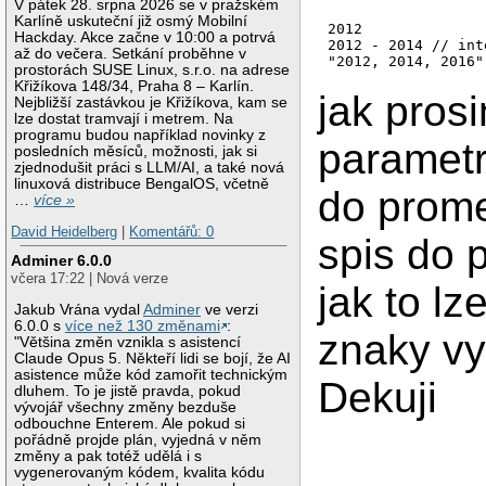
V pátek 28. srpna 2026 se v pražském
Karlíně uskuteční již osmý Mobilní
2012

Hackday. Akce začne v 10:00 a potrvá
2012 - 2014 // int
až do večera. Setkání proběhne v
"2012, 2014, 2016"
prostorách SUSE Linux, s.r.o. na adrese
Křižíkova 148/34, Praha 8 – Karlín.
jak prosi
Nejbližší zastávkou je Křižíkova, kam se
lze dostat tramvají i metrem. Na
programu budou například novinky z
paramet
posledních měsíců, možnosti, jak si
zjednodušit práci s LLM/AI, a také nová
linuxová distribuce BengalOS, včetně
do prom
…
více »
David Heidelberg
|
Komentářů: 0
spis do 
Adminer 6.0.0
včera 17:22 | Nová verze
jak to lz
Jakub Vrána vydal
Adminer
ve verzi
6.0.0 s
více než 130 změnami
:
znaky vy
"Většina změn vznikla s asistencí
Claude Opus 5. Někteří lidi se bojí, že AI
asistence může kód zamořit technickým
Dekuji
dluhem. To je jistě pravda, pokud
vývojář všechny změny bezduše
odbouchne Enterem. Ale pokud si
pořádně projde plán, vyjedná v něm
změny a pak totéž udělá i s
vygenerovaným kódem, kvalita kódu