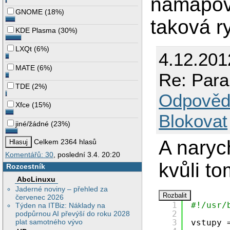
namapová
GNOME
(
18%
)
taková r
KDE Plasma
(
30%
)
LXQt
(
6%
)
4.12.201
MATE
(
6%
)
Re: Par
TDE
(
2%
)
Odpověd
Xfce
(
15%
)
Blokovat
jiné/žádné
(
23%
)
A naryc
Celkem 2364 hlasů
Komentářů: 30
, poslední 3.4. 20:20
kvůli t
Rozcestník
AbcLinuxu
Jaderné noviny – přehled za
červenec 2026
1
#!/usr/
Týden na ITBiz: Náklady na
2
podpůrnou AI převýší do roku 2028
3
vstupy 
plat samotného vývo