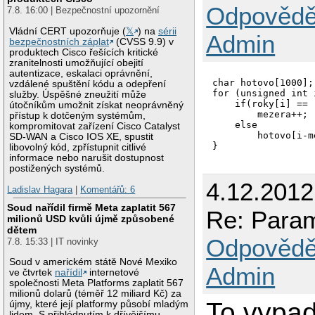
Odpovědě
7.8. 16:00 | Bezpečnostní upozornění
Vládní CERT upozorňuje (
𝕏
) na
sérii
Admin
bezpečnostních záplat
(CVSS 9.9) v
produktech Cisco řešících kritické
zranitelnosti umožňující obejití
autentizace, eskalaci oprávnění,
char hotovo[1000];

vzdálené spuštění kódu a odepření
for (unsigned int 
služby. Úspěšné zneužití může
    if(roky[i] == '
útočníkům umožnit získat neoprávněný
        mezera++;

přístup k dotčeným systémům,
    else 

kompromitovat zařízení Cisco Catalyst
        hotovo[i-m
SD-WAN a Cisco IOS XE, spustit
libovolný kód, zpřístupnit citlivé
informace nebo narušit dostupnost
postižených systémů.
4.12.2012
Ladislav Hagara
|
Komentářů: 6
Soud nařídil firmě Meta zaplatit 567
Re: Para
milionů USD kvůli újmě způsobené
dětem
Odpovědě
7.8. 15:33 | IT novinky
Soud v americkém státě Nové Mexiko
Admin
ve čtvrtek
nařídil
internetové
společnosti Meta Platforms zaplatit 567
milionů dolarů (téměř 12 miliard Kč) za
To vypad
újmy, které její platformy působí mladým
lidem. S přihlédnutím k dřívějšímu