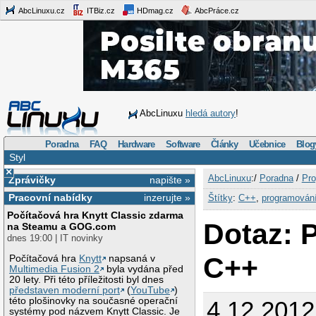
AbcLinuxu.cz
ITBiz.cz
HDmag.cz
AbcPráce.cz
AbcLinuxu
hledá autory
!
Poradna
FAQ
Hardware
Software
Články
Učebnice
Blog
Styl
×
AbcLinuxu
:/
Poradna
/
Pro
Zprávičky
napište »
Pracovní nabídky
inzerujte »
Štítky
:
C++
,
programován
Počítačová hra Knytt Classic zdarma
Dotaz: 
na Steamu a GOG.com
dnes 19:00 | IT novinky
C++
Počítačová hra
Knytt
napsaná v
Multimedia Fusion 2
byla vydána před
20 lety. Při této příležitosti byl dnes
představen moderní port
(
YouTube
)
této plošinovky na současné operační
4.12.2012
systémy pod názvem Knytt Classic. Je