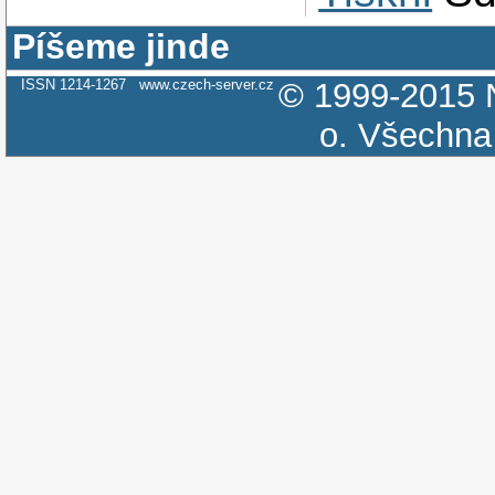
Píšeme jinde
ISSN 1214-1267
www.czech-server.cz
© 1999-2015
o.
Všechna 