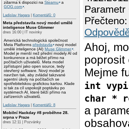
zdarma k dispozici na
Steamu
a
Parametr
GOG.com
.
Ladislav Hagara
|
Komentářů: 0
Přečteno:
Meta představila nový model umělé
inteligence Muse Glimmer
Odpovědě
dnes 16:00 | IT novinky
Americká technologická společnost
Ahoj, m
Meta Platforms
představila
nový model
umělé inteligence (AI)
Muse Glimmer
.
Model je menší než přední modely AI od
poprosit 
konkurence a má běžet přímo na
počítačích uživatelů. Meta model
zpřístupní jako open source, tedy
Mejme fu
otevřený software. Nový model je
navržen tak, aby zvládal takzvané
agentní úkoly na počítačích se
int vypi
spotřebitelskou grafickou kartou. Klade
si tak za cíl uspokojit poptávku po
systémech AI, které běží přímo na
char * r
zařízeních uživatelů.
Ladislav Hagara
|
Komentářů: 8
a param
Mobilní Hackday #8 proběhne 28.
srpna v Praze
obsahov
dnes 12:11 | Pozvánky