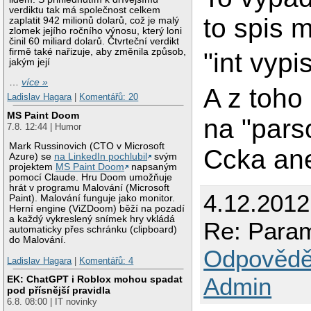
verdiktu tak má společnost celkem
to spis m
zaplatit 942 milionů dolarů, což je malý
zlomek jejího ročního výnosu, který loni
činil 60 miliard dolarů. Čtvrteční verdikt
firmě také nařizuje, aby změnila způsob,
"int vypi
jakým její
…
více »
A z toho
Ladislav Hagara
|
Komentářů: 20
MS Paint Doom
na "pars
7.8. 12:44 | Humor
Mark Russinovich (CTO v Microsoft
Ccka an
Azure) se
na LinkedIn pochlubil
svým
projektem
MS Paint Doom
napsaným
pomocí Claude. Hru Doom umožňuje
hrát v programu Malování (Microsoft
4.12.2012
Paint). Malování funguje jako monitor.
Herní engine (ViZDoom) běží na pozadí
a každý vykreslený snímek hry vkládá
Re: Para
automaticky přes schránku (clipboard)
do Malování.
Odpovědě
Ladislav Hagara
|
Komentářů: 4
Admin
EK: ChatGPT i Roblox mohou spadat
pod přísnější pravidla
6.8. 08:00 | IT novinky