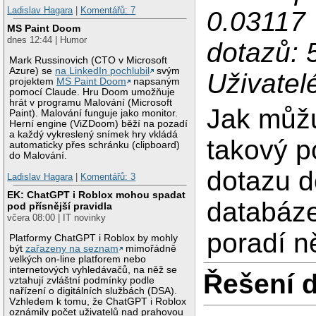
Ladislav Hagara
|
Komentářů: 7
0.03117 
MS Paint Doom
dnes 12:44 | Humor
dotazů: 5
Mark Russinovich (CTO v Microsoft
Azure) se
na LinkedIn pochlubil
svým
Uživatel
projektem
MS Paint Doom
napsaným
pomocí Claude. Hru Doom umožňuje
hrát v programu Malování (Microsoft
Jak můžu 
Paint). Malování funguje jako monitor.
Herní engine (ViZDoom) běží na pozadí
a každý vykreslený snímek hry vkládá
takový 
automaticky přes schránku (clipboard)
do Malování.
dotazu 
Ladislav Hagara
|
Komentářů: 3
EK: ChatGPT i Roblox mohou spadat
databáz
pod přísnější pravidla
včera 08:00 | IT novinky
poradí n
Platformy ChatGPT i Roblox by mohly
být
zařazeny na seznam
mimořádně
velkých on-line platforem nebo
internetových vyhledávačů, na něž se
Řešení 
vztahují zvláštní podmínky podle
nařízení o digitálních službách (DSA).
Vzhledem k tomu, že ChatGPT i Roblox
oznámily počet uživatelů nad prahovou