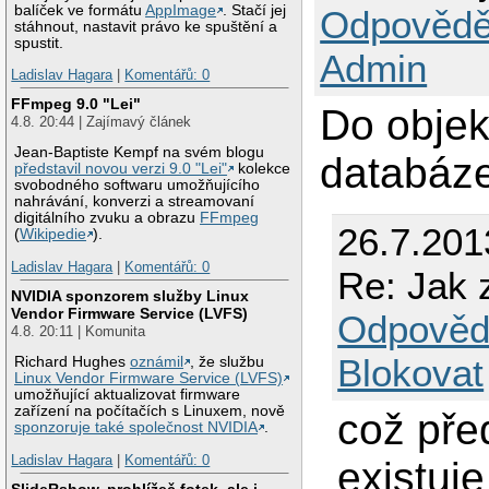
balíček ve formátu
AppImage
. Stačí jej
Odpovědě
stáhnout, nastavit právo ke spuštění a
spustit.
Admin
Ladislav Hagara
|
Komentářů: 0
FFmpeg 9.0 "Lei"
Do objek
4.8. 20:44 | Zajímavý článek
Jean-Baptiste Kempf na svém blogu
databáze
představil novou verzi 9.0 "Lei"
kolekce
svobodného softwaru umožňujícího
nahrávání, konverzi a streamovaní
digitálního zvuku a obrazu
FFmpeg
26.7.201
(
Wikipedie
).
Ladislav Hagara
|
Komentářů: 0
Re: Jak 
NVIDIA sponzorem služby Linux
Vendor Firmware Service (LVFS)
Odpověd
4.8. 20:11 | Komunita
Blokovat
Richard Hughes
oznámil
, že službu
Linux Vendor Firmware Service (LVFS)
umožňující aktualizovat firmware
zařízení na počítačích s Linuxem, nově
což pře
sponzoruje také společnost NVIDIA
.
Ladislav Hagara
|
Komentářů: 0
existuje
SlideRshow, prohlížeč fotek, ale i