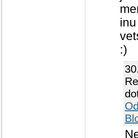
men
inu
vet
:)
30
Re
do
Od
Bl
Ne