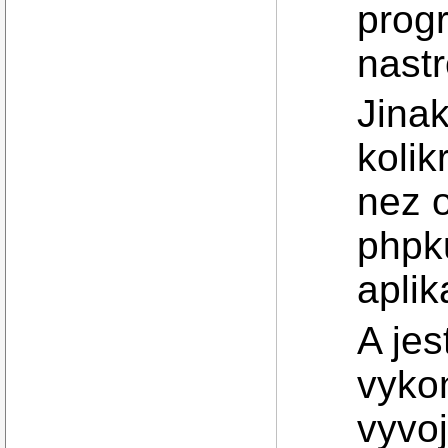
prog
nastr
Jinak
kolik
nez o
phpku
aplik
A jes
vykon
vyvoj