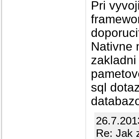
Pri vyvo
framewo
doporuci
Nativne 
zakladni
pametove
sql dotaz
databazo
26.7.201
Re: Jak 