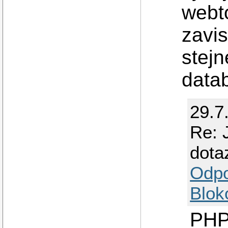
webto
zavi
stejn
datab
29.7
Re: 
dota
Odp
Blok
PHP