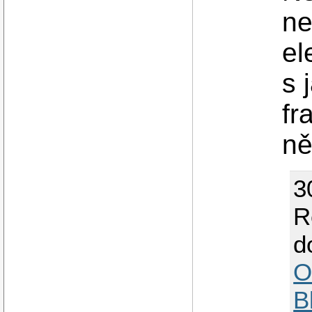
ne
el
s 
fr
ně
3
R
d
O
B