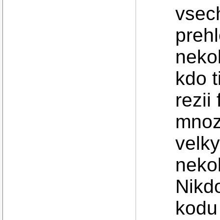
vsech
preh
nekol
kdo t
rezii
mnoz
velky
nekol
Nikdo
kodu