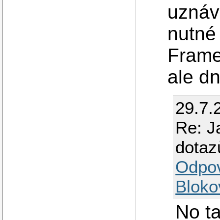
uznáv
nutné 
Frame
ale dn
29.7.
Re: J
dotaz
Odpo
Bloko
No t