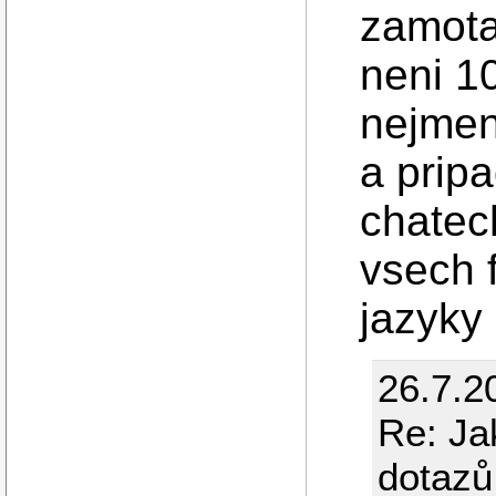
zamota
neni 10
nejmen
a prip
chatec
vsech 
jazyky 
26.7.2
Re: Ja
dotazů