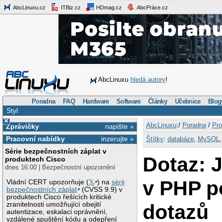
AbcLinuxu.cz
ITBiz.cz
HDmag.cz
AbcPráce.cz
AbcLinuxu
hledá autory
!
Poradna
FAQ
Hardware
Software
Články
Učebnice
Blog
Styl
×
AbcLinuxu
:/
Poradna
/
Pro
Zprávičky
napište »
Pracovní nabídky
inzerujte »
Štítky
:
databáze
,
MySQL
Série bezpečnostních záplat v
Dotaz: J
produktech Cisco
dnes 16:00 | Bezpečnostní upozornění
v PHP p
Vládní CERT upozorňuje (
𝕏
) na
sérii
bezpečnostních záplat
(CVSS 9.9) v
produktech Cisco řešících kritické
dotazů
zranitelnosti umožňující obejití
autentizace, eskalaci oprávnění,
vzdálené spuštění kódu a odepření