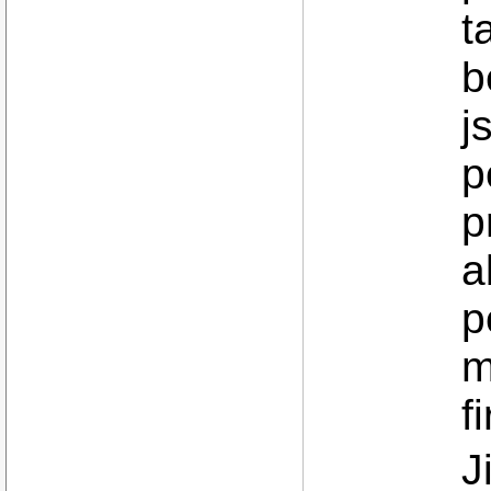
t
b
j
p
p
a
p
m
f
J