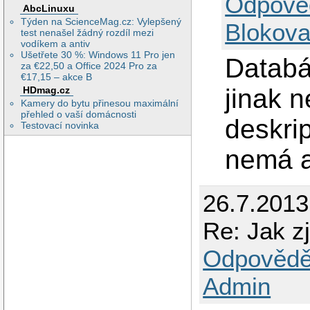
Odpově
AbcLinuxu
Týden na ScienceMag.cz: Vylepšený
Blokova
test nenašel žádný rozdíl mezi
vodíkem a antiv
Ušetřete 30 %: Windows 11 Pro jen
Databá
za €22,50 a Office 2024 Pro za
€17,15 – akce B
jinak n
HDmag.cz
Kamery do bytu přinesou maximální
přehled o vaší domácnosti
deskrip
Testovací novinka
nemá a
26.7.2013
Re: Jak z
Odpovědě
Admin