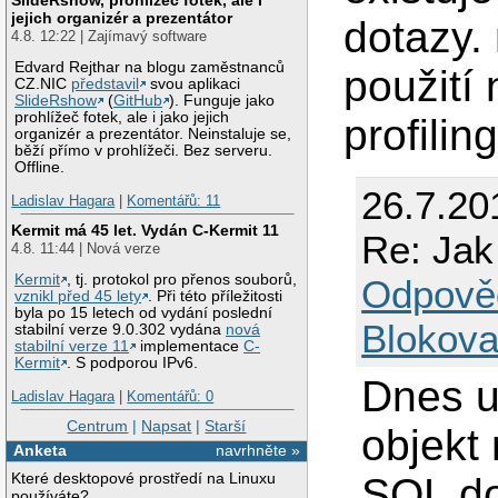
jejich organizér a prezentátor
dotazy.
4.8. 12:22 | Zajímavý software
Edvard Rejthar na blogu zaměstnanců
použití
CZ.NIC
představil
svou aplikaci
SlideRshow
(
GitHub
). Funguje jako
prohlížeč fotek, ale i jako jejich
profilin
organizér a prezentátor. Neinstaluje se,
běží přímo v prohlížeči. Bez serveru.
Offline.
26.7.20
Ladislav Hagara
|
Komentářů: 11
Kermit má 45 let. Vydán C-Kermit 11
Re: Jak
4.8. 11:44 | Nová verze
Kermit
, tj. protokol pro přenos souborů,
Odpově
vznikl před 45 lety
. Při této příležitosti
byla po 15 letech od vydání poslední
Blokova
stabilní verze 9.0.302 vydána
nová
stabilní verze 11
implementace
C-
Kermit
. S podporou IPv6.
Dnes u
Ladislav Hagara
|
Komentářů: 0
Centrum
|
Napsat
|
Starší
objekt 
Anketa
navrhněte »
Které desktopové prostředí na Linuxu
SQL do
používáte?