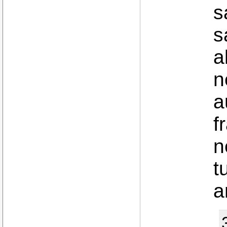
s
s
a
n
a
f
n
t
a