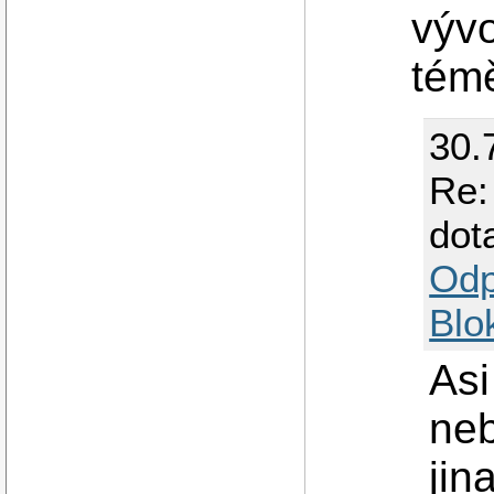
vývo
tém
30.
Re:
dot
Odp
Blo
Asi
neb
jin