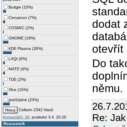
Budgie
(
10%
)
standa
Cinnamon
(
7%
)
dodat 
COSMIC
(
2%
)
databáz
GNOME
(
18%
)
otevřít
KDE Plasma
(
30%
)
LXQt
(
6%
)
Do tak
MATE
(
6%
)
doplním
TDE
(
2%
)
němu. 
Xfce
(
15%
)
jiné/žádné
(
23%
)
26.7.20
Celkem 2342 hlasů
Re: Jak
Komentářů: 30
, poslední 3.4. 20:20
Rozcestník