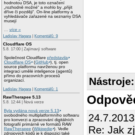
hodnotou DSA, je toto označení
„rozhodně možné“ a mohlo by „přijít
dříve či později“. On-line platformy a
vyhledávače zařazené na seznamy DSA
musejí
…
více »
Ladislav Hagara
|
Komentářů: 9
Cloudflare OS
5.8. 17:00 | Zajímavý software
Společnost Cloudflare
představila
Cloudflare OS
(
GitHub
), tj. open
source platformu navrženou pro
integraci umělé inteligence (agentů)
přímo do pracovních procesů
Nástroje:
organizací.
Ladislav Hagara
|
Komentářů: 1
Odpově
RawTherapee 5.13
5.8. 12:44 | Nová verze
Byla vydána nová verze 5.13
24.7.2013
svobodného multiplatformního softwaru
pro konverzi a zpracování digitálních
fotografií primárně ve formátů RAW
Re: Jak z
RawTherapee
(
Wikipedie
). Vedle
zdrojových kódů je k dispozici také