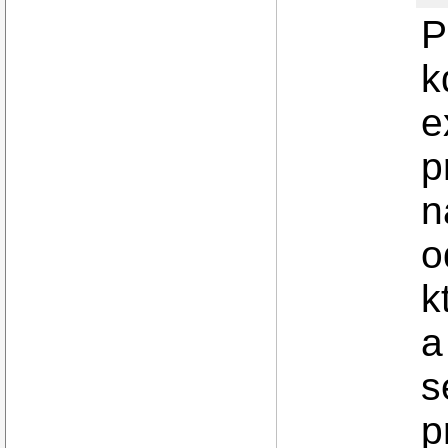
P
k
e
p
n
o
k
a
s
p