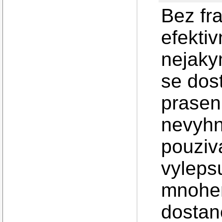
Bez fr
efekti
nejaky
se dos
prasen
nevyhn
pouziva
vylepsu
mnohem
dostan