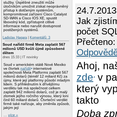
služby. Úspěšné zneužití může
útočníkům umožnit získat neoprávněný
24.7.2013
přístup k dotčeným systémům,
kompromitovat zařízení Cisco Catalyst
Jak zjist
SD-WAN a Cisco IOS XE, spustit
libovolný kód, zpřístupnit citlivé
informace nebo narušit dostupnost
počet SQ
postižených systémů.
Ladislav Hagara
|
Komentářů: 3
Přečteno:
Soud nařídil firmě Meta zaplatit 567
milionů USD kvůli újmě způsobené
Odpovědě
dětem
dnes 15:33 | IT novinky
Ahoj, na
Soud v americkém státě Nové Mexiko
ve čtvrtek
nařídil
internetové
společnosti Meta Platforms zaplatit 567
zde
v pa
milionů dolarů (téměř 12 miliard Kč) za
újmy, které její platformy působí mladým
lidem. S přihlédnutím k dřívějšímu
který vy
verdiktu tak má společnost celkem
zaplatit 942 milionů dolarů, což je malý
zlomek jejího ročního výnosu, který loni
takto
činil 60 miliard dolarů. Čtvrteční verdikt
firmě také nařizuje, aby změnila způsob,
jakým její
Doba zp
…
více »