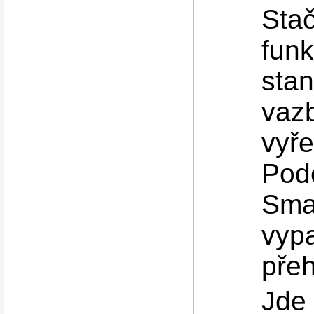
Stač
funk
sta
vaz
vyře
Pod
Smar
vyp
přeh
Jde 