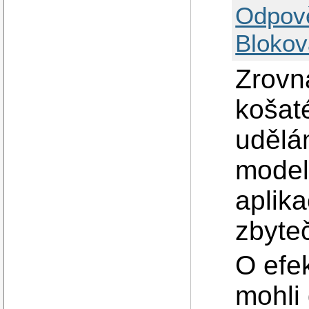
Odpov
Blokov
Zrovn
košat
udělá
model,
aplika
zbyte
O efe
mohli 