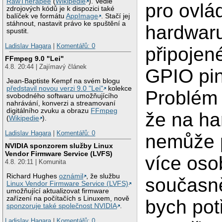
RawTherapee
(
Wikipedie
). Vedle
pro ovlá
zdrojových kódů je k dispozici také
balíček ve formátu
AppImage
. Stačí jej
stáhnout, nastavit právo ke spuštění a
hardwar
spustit.
Ladislav Hagara
|
Komentářů: 0
připojen
FFmpeg 9.0 "Lei"
4.8. 20:44 | Zajímavý článek
GPIO pi
Jean-Baptiste Kempf na svém blogu
představil novou verzi 9.0 "Lei"
kolekce
Problém 
svobodného softwaru umožňujícího
nahrávání, konverzi a streamovaní
digitálního zvuku a obrazu
FFmpeg
že na h
(
Wikipedie
).
Ladislav Hagara
|
Komentářů: 0
nemůže 
NVIDIA sponzorem služby Linux
Vendor Firmware Service (LVFS)
více oso
4.8. 20:11 | Komunita
Richard Hughes
oznámil
, že službu
současně
Linux Vendor Firmware Service (LVFS)
umožňující aktualizovat firmware
zařízení na počítačích s Linuxem, nově
bych pot
sponzoruje také společnost NVIDIA
.
Ladislav Hagara
|
Komentářů: 0