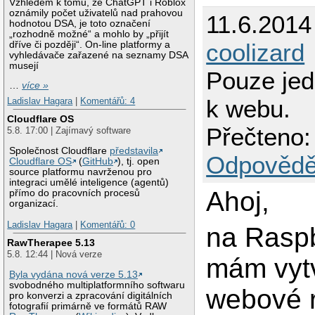
Vzhledem k tomu, že ChatGPT i Roblox
oznámily počet uživatelů nad prahovou
11.6.2014
hodnotou DSA, je toto označení
„rozhodně možné“ a mohlo by „přijít
coolizard
dříve či později“. On-line platformy a
vyhledávače zařazené na seznamy DSA
musejí
Pouze jed
…
více »
k webu.
Ladislav Hagara
|
Komentářů: 4
Cloudflare OS
Přečteno:
5.8. 17:00 | Zajímavý software
Společnost Cloudflare
představila
Odpovědě
Cloudflare OS
(
GitHub
), tj. open
source platformu navrženou pro
integraci umělé inteligence (agentů)
Ahoj,
přímo do pracovních procesů
organizací.
Ladislav Hagara
|
Komentářů: 0
na Raspb
RawTherapee 5.13
5.8. 12:44 | Nová verze
mám vyt
Byla vydána nová verze 5.13
svobodného multiplatformního softwaru
webové 
pro konverzi a zpracování digitálních
fotografií primárně ve formátů RAW