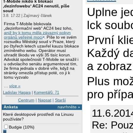
T-Mobile nikdo k blokaci
‚dezinfowebu‘ AC24 nenutil, píše
Uplne j
soud
3.8. 17:22 | Zajímavý článek
lck soub
Firma T-Mobile blokovala
„dezinformační web“ AC24 bez toho,
aniž by k tomu měla závazný pokyn
První kli
orgánů veřejné moci
. Píše to ve svém
rozsudku Městský soud v Praze, který
po čtyřech letech uzavřel kauzu blokace
Každý dal
zmíněného webu. Operátor musí
uhradit škodu ve výši 35 tisíc korun.
Advokát společnosti T-Mobile se snažil i
a zobraz
u odvolacího senátu argumentovat tím,
že firma jednala v dobré víře, když na
stránky omezila přístup poté, co ji k
Plus mož
tomu vyzvalo
…
více »
pro příp
Ladislav Hagara
|
Komentářů: 71
Centrum
|
Napsat
|
Starší
Anketa
navrhněte »
11.6.201
Které desktopové prostředí na Linuxu
používáte?
Re: Pouz
Budgie
(
10%
)