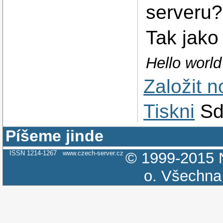
serveru?
Tak jako
Hello worl
Založit 
Tiskni
Sd
Píšeme jinde
ISSN 1214-1267
www.czech-server.cz
© 1999-2015
o.
Všechna 