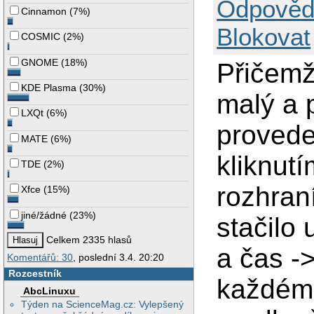
Odpověd
Cinnamon
(
7%
)
Blokovat
COSMIC
(
2%
)
GNOME
(
18%
)
Přičemž
KDE Plasma
(
30%
)
malý a 
LXQt
(
6%
)
provede
MATE
(
6%
)
kliknut
TDE
(
2%
)
rozhran
Xfce
(
15%
)
jiné/žádné
(
23%
)
stačilo
Celkem 2335 hlasů
a čas -
Komentářů: 30
, poslední 3.4. 20:20
Rozcestník
každém 
AbcLinuxu
Týden na ScienceMag.cz: Vylepšený