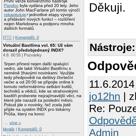
První verze konverzního nástroje
Děkuji.
Pandoc
byla vydána před 20 lety. Jeho
autor John MacFarlane při tomto výročí
rekapituluje
jednotlivé etapy vývoje
a přidávání nových funkcí – rozšíření
nejen Markdownu a podporu mnoha
dalších formátů.
|🇵🇸
|
Komentářů: 0
Nástroje:
Virtuální Bastlírna vol. 65: Už vám
dorazil předobjednaný INDX?
4.8. 00:55 | Pozvánky
Odpově
Srpen přinesl nejen další spalující
vedro, ale také Virtuální Bastlírnu s
neméně žhavými novinkami. Využijte
tedy předpovědi na deštivý čtvrteční
11.6.2014
večer a od 20:00 se připojte online k
tomuto neformálnímu setkání kutilů,
techniků a vědců, kde se strahovskými
jo12hn
| z
bastlíři proberete nejzajímavější věci, na
které jste narazili za poslední měsíc.
Re: Pouze
Pokud jde o novinky, řeč zcela jistě
přijde na systém INDX pro tiskárny
Průša, který na konci
Odpovědě
…
více »
Admin
bkralik
|
Komentářů: 0