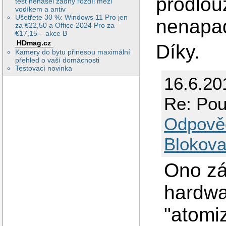
prodlouž
test nenašel žádný rozdíl mezi
vodíkem a antiv
Ušetřete 30 %: Windows 11 Pro jen
nenapa
za €22,50 a Office 2024 Pro za
€17,15 – akce B
HDmag.cz
Díky.
Kamery do bytu přinesou maximální
přehled o vaší domácnosti
Testovací novinka
16.6.20
Re: Pou
Odpově
Blokova
Ono zál
hardwa
"atomiz