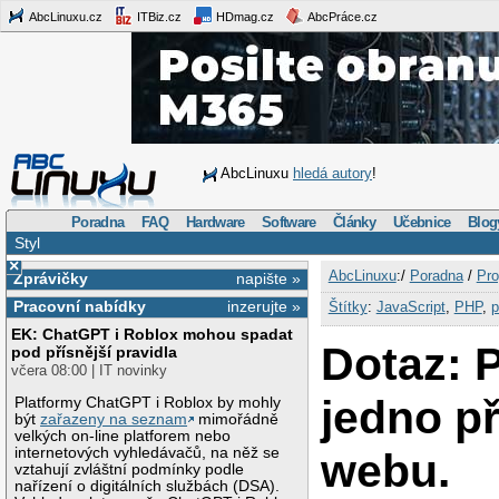
AbcLinuxu.cz
ITBiz.cz
HDmag.cz
AbcPráce.cz
AbcLinuxu
hledá autory
!
Poradna
FAQ
Hardware
Software
Články
Učebnice
Blog
Styl
×
AbcLinuxu
:/
Poradna
/
Pro
Zprávičky
napište »
Pracovní nabídky
inzerujte »
Štítky
:
JavaScript
,
PHP
,
p
EK: ChatGPT i Roblox mohou spadat
Dotaz: 
pod přísnější pravidla
včera 08:00 | IT novinky
jedno př
Platformy ChatGPT i Roblox by mohly
být
zařazeny na seznam
mimořádně
velkých on-line platforem nebo
internetových vyhledávačů, na něž se
webu.
vztahují zvláštní podmínky podle
nařízení o digitálních službách (DSA).