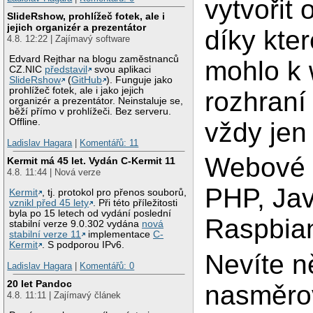
vytvořit
SlideRshow, prohlížeč fotek, ale i
jejich organizér a prezentátor
díky kte
4.8. 12:22 | Zajímavý software
Edvard Rejthar na blogu zaměstnanců
mohlo k
CZ.NIC
představil
svou aplikaci
SlideRshow
(
GitHub
). Funguje jako
prohlížeč fotek, ale i jako jejich
rozhraní
organizér a prezentátor. Neinstaluje se,
běží přímo v prohlížeči. Bez serveru.
Offline.
vždy jen 
Ladislav Hagara
|
Komentářů: 11
Webové r
Kermit má 45 let. Vydán C-Kermit 11
4.8. 11:44 | Nová verze
PHP, Jav
Kermit
, tj. protokol pro přenos souborů,
vznikl před 45 lety
. Při této příležitosti
byla po 15 letech od vydání poslední
Raspbian
stabilní verze 9.0.302 vydána
nová
stabilní verze 11
implementace
C-
Kermit
. S podporou IPv6.
Nevíte n
Ladislav Hagara
|
Komentářů: 0
20 let Pandoc
nasměrov
4.8. 11:11 | Zajímavý článek