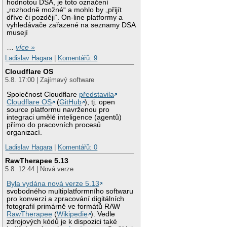
hodnotou DSA, je toto označení
„rozhodně možné“ a mohlo by „přijít
dříve či později“. On-line platformy a
vyhledávače zařazené na seznamy DSA
musejí
…
více »
Ladislav Hagara
|
Komentářů: 9
Cloudflare OS
5.8. 17:00 | Zajímavý software
Společnost Cloudflare
představila
Cloudflare OS
(
GitHub
), tj. open
source platformu navrženou pro
integraci umělé inteligence (agentů)
přímo do pracovních procesů
organizací.
Ladislav Hagara
|
Komentářů: 0
RawTherapee 5.13
5.8. 12:44 | Nová verze
Byla vydána nová verze 5.13
svobodného multiplatformního softwaru
pro konverzi a zpracování digitálních
fotografií primárně ve formátů RAW
RawTherapee
(
Wikipedie
). Vedle
zdrojových kódů je k dispozici také