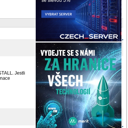
TALL. Jestli
inace