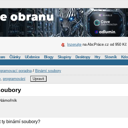
Inzerujte
na AbcPráce.cz od 950 Kč
are
Články
Učebnice
Blogy
Skupiny
Desktopy
Hry
Slovník
Kdo
gramovací poradna
/
Binární soubory
e
,
programování
Upravit
soubory
 Námořník
 ty binární soubory?