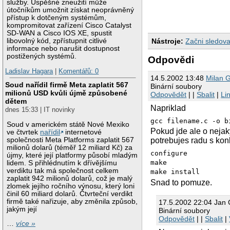
služby. Úspěšné zneužití může
útočníkům umožnit získat neoprávněný
přístup k dotčeným systémům,
kompromitovat zařízení Cisco Catalyst
SD-WAN a Cisco IOS XE, spustit
libovolný kód, zpřístupnit citlivé
Nástroje:
Začni sledova
informace nebo narušit dostupnost
postižených systémů.
Odpovědi
Ladislav Hagara
|
Komentářů: 0
14.5.2002 13:48
Milan 
Soud nařídil firmě Meta zaplatit 567
Binární soubory
milionů USD kvůli újmě způsobené
Odpovědět
| |
Sbalit
|
Li
dětem
Napriklad
dnes 15:33 | IT novinky
gcc filename.c -o b
Soud v americkém státě Nové Mexiko
Pokud jde ale o neja
ve čtvrtek
nařídil
internetové
společnosti Meta Platforms zaplatit 567
potrebujes radu s kon
milionů dolarů (téměř 12 miliard Kč) za
configure
újmy, které její platformy působí mladým
make
lidem. S přihlédnutím k dřívějšímu
verdiktu tak má společnost celkem
make install
zaplatit 942 milionů dolarů, což je malý
Snad to pomuze.
zlomek jejího ročního výnosu, který loni
činil 60 miliard dolarů. Čtvrteční verdikt
firmě také nařizuje, aby změnila způsob,
17.5.2002 22:04 Jan 
jakým její
Binární soubory
Odpovědět
| |
Sbalit
|
…
více »