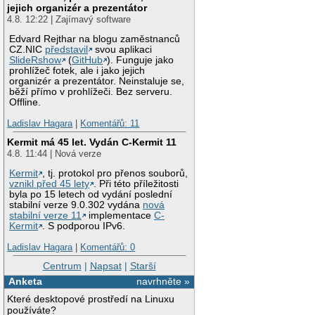
jejich organizér a prezentátor
4.8. 12:22 | Zajímavý software
Edvard Rejthar na blogu zaměstnanců
CZ.NIC
představil
svou aplikaci
SlideRshow
(
GitHub
). Funguje jako
prohlížeč fotek, ale i jako jejich
organizér a prezentátor. Neinstaluje se,
běží přímo v prohlížeči. Bez serveru.
Offline.
Ladislav Hagara
|
Komentářů: 11
Kermit má 45 let. Vydán C-Kermit 11
4.8. 11:44 | Nová verze
Kermit
, tj. protokol pro přenos souborů,
vznikl před 45 lety
. Při této příležitosti
byla po 15 letech od vydání poslední
stabilní verze 9.0.302 vydána
nová
stabilní verze 11
implementace
C-
Kermit
. S podporou IPv6.
Ladislav Hagara
|
Komentářů: 0
Centrum
|
Napsat
|
Starší
Anketa
navrhněte »
Které desktopové prostředí na Linuxu
používáte?