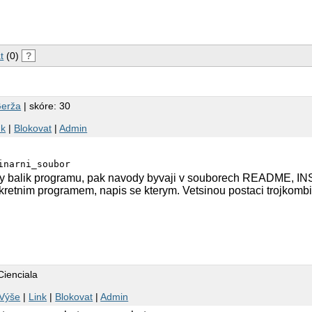
t
(0)
?
Gerža
| skóre: 30
nk
|
Blokovat
|
Admin
inarni_soubor
ky balik programu, pak navody byvaji v souborech README, INS
kretnim programem, napis se kterym. Vetsinou postaci trojkomb
Cienciala
Výše
|
Link
|
Blokovat
|
Admin