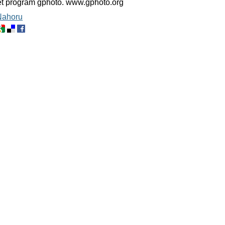
t program gphoto. www.gphoto.org
Nahoru