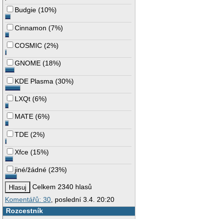
Budgie
(
10%
)
Cinnamon
(
7%
)
COSMIC
(
2%
)
GNOME
(
18%
)
KDE Plasma
(
30%
)
LXQt
(
6%
)
MATE
(
6%
)
TDE
(
2%
)
Xfce
(
15%
)
jiné/žádné
(
23%
)
Celkem 2340 hlasů
Komentářů: 30
, poslední 3.4. 20:20
Rozcestník