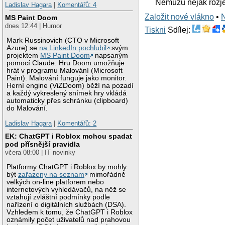
Nemuzu nejak rozje
Ladislav Hagara
|
Komentářů: 4
Založit nové vlákno
•
MS Paint Doom
dnes 12:44 | Humor
Tiskni
Sdílej:
Mark Russinovich (CTO v Microsoft
Azure) se
na LinkedIn pochlubil
svým
projektem
MS Paint Doom
napsaným
pomocí Claude. Hru Doom umožňuje
hrát v programu Malování (Microsoft
Paint). Malování funguje jako monitor.
Herní engine (ViZDoom) běží na pozadí
a každý vykreslený snímek hry vkládá
automaticky přes schránku (clipboard)
do Malování.
Ladislav Hagara
|
Komentářů: 2
EK: ChatGPT i Roblox mohou spadat
pod přísnější pravidla
včera 08:00 | IT novinky
Platformy ChatGPT i Roblox by mohly
být
zařazeny na seznam
mimořádně
velkých on-line platforem nebo
internetových vyhledávačů, na něž se
vztahují zvláštní podmínky podle
nařízení o digitálních službách (DSA).
Vzhledem k tomu, že ChatGPT i Roblox
oznámily počet uživatelů nad prahovou