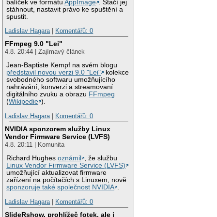
balíček ve formátu
AppImage
. Stačí jej
stáhnout, nastavit právo ke spuštění a
spustit.
Ladislav Hagara
|
Komentářů: 0
FFmpeg 9.0 "Lei"
4.8. 20:44 | Zajímavý článek
Jean-Baptiste Kempf na svém blogu
představil novou verzi 9.0 "Lei"
kolekce
svobodného softwaru umožňujícího
nahrávání, konverzi a streamovaní
digitálního zvuku a obrazu
FFmpeg
(
Wikipedie
).
Ladislav Hagara
|
Komentářů: 0
NVIDIA sponzorem služby Linux
Vendor Firmware Service (LVFS)
4.8. 20:11 | Komunita
Richard Hughes
oznámil
, že službu
Linux Vendor Firmware Service (LVFS)
umožňující aktualizovat firmware
zařízení na počítačích s Linuxem, nově
sponzoruje také společnost NVIDIA
.
Ladislav Hagara
|
Komentářů: 0
SlideRshow, prohlížeč fotek, ale i