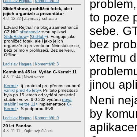
problem,
Ladislav Hagara
|
Komentářů: 0
SlideRshow, prohlížeč fotek, ale i
to poze 
jejich organizér a prezentátor
4.8. 12:22 | Zajímavý software
sebe. GT
Edvard Rejthar na blogu zaměstnanců
CZ.NIC
představil
svou aplikaci
SlideRshow
(
GitHub
). Funguje jako
bez prob
prohlížeč fotek, ale i jako jejich
organizér a prezentátor. Neinstaluje se,
běží přímo v prohlížeči. Bez serveru.
xtermu 
Offline.
Ladislav Hagara
|
Komentářů: 3
problem
Kermit má 45 let. Vydán C-Kermit 11
4.8. 11:44 | Nová verze
jinou apl
Kermit
, tj. protokol pro přenos souborů,
vznikl před 45 lety
. Při této příležitosti
byla po 15 letech od vydání poslední
Neni neja
stabilní verze 9.0.302 vydána
nová
stabilní verze 11
implementace
C-
Kermit
. S podporou IPv6.
by komun
Ladislav Hagara
|
Komentářů: 0
aplikac
20 let Pandoc
4.8. 11:11 | Zajímavý článek