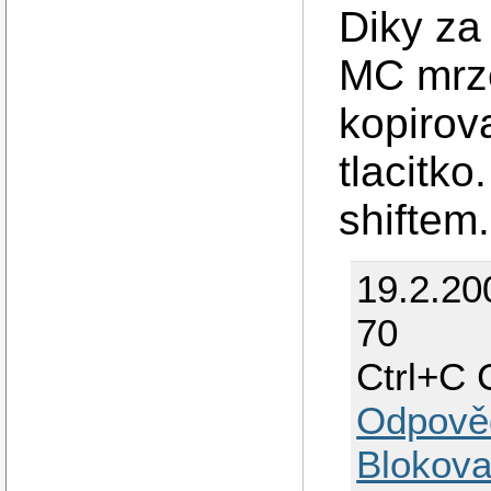
Diky za
MC mrze
kopirova
tlacitko
shiftem.
19.2.20
70
Ctrl+C 
Odpově
Blokova