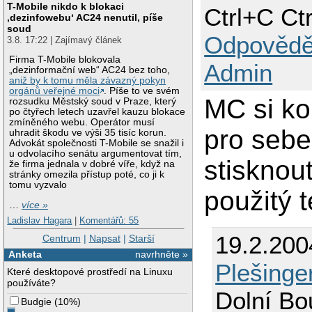
T-Mobile nikdo k blokaci
Ctrl+C Ct
‚dezinfowebu‘ AC24 nenutil, píše
soud
Odpovědě
3.8. 17:22 | Zajímavý článek
Firma T-Mobile blokovala
Admin
„dezinformační web“ AC24 bez toho,
aniž by k tomu měla závazný pokyn
orgánů veřejné moci
. Píše to ve svém
MC si ko
rozsudku Městský soud v Praze, který
po čtyřech letech uzavřel kauzu blokace
zmíněného webu. Operátor musí
pro sebe.
uhradit škodu ve výši 35 tisíc korun.
Advokát společnosti T-Mobile se snažil i
u odvolacího senátu argumentovat tím,
stisknout
že firma jednala v dobré víře, když na
stránky omezila přístup poté, co ji k
tomu vyzvalo
použitý 
…
více »
Ladislav Hagara
|
Komentářů: 55
19.2.200
Centrum
|
Napsat
|
Starší
Anketa
navrhněte »
Plešinge
Které desktopové prostředí na Linuxu
používáte?
Dolní Bo
Budgie
(
10%
)