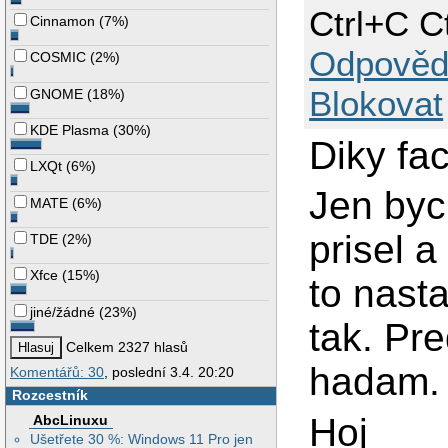
Ctrl+C C
Cinnamon
(
7%
)
Odpověd
COSMIC
(
2%
)
Blokovat
GNOME
(
18%
)
KDE Plasma
(
30%
)
Diky fa
LXQt
(
6%
)
Jen bych
MATE
(
6%
)
prisel a
TDE
(
2%
)
Xfce
(
15%
)
to nasta
jiné/žádné
(
23%
)
tak. Pr
Celkem 2327 hlasů
hadam.
Komentářů: 30
, poslední 3.4. 20:20
Rozcestník
Hoj
AbcLinuxu
Ušetřete 30 %: Windows 11 Pro jen