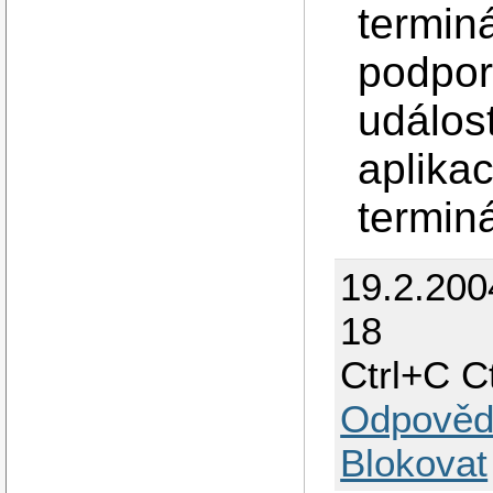
termin
podporo
událost
aplikac
terminá
19.2.200
18
Ctrl+C C
Odpověd
Blokovat