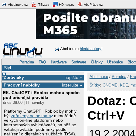
AbcLinuxu.cz
ITBiz.cz
HDmag.cz
AbcPráce.cz
AbcLinuxu
hledá autory
!
Poradna
FAQ
Hardware
Software
Články
Učebnice
Blog
Styl
×
AbcLinuxu
:/
Poradna
/
Pro
Zprávičky
napište »
Pracovní nabídky
inzerujte »
Štítky
:
GNOME
,
KDE
,
mc
EK: ChatGPT i Roblox mohou spadat
Dotaz: 
pod přísnější pravidla
dnes 08:00 | IT novinky
Ctrl+V
Platformy ChatGPT i Roblox by mohly
být
zařazeny na seznam
mimořádně
velkých on-line platforem nebo
internetových vyhledávačů, na něž se
vztahují zvláštní podmínky podle
19.2.2004
nařízení o digitálních službách (DSA).