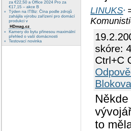
za €22,50 a Office 2024 Pro za
€17,15 – akce B
LINUKS
=
Týden na ITBiz: Čína podle zdrojů
zahájila výrobu zařízení pro domácí
Komunisti
produkci v
HDmag.cz
Kamery do bytu přinesou maximální
19.2.20
přehled o vaší domácnosti
Testovací novinka
skóre: 
Ctrl+C 
Odpově
Blokova
Někde 
vývojá
to měla