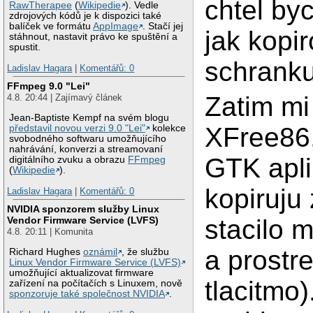
chtel by
RawTherapee
(
Wikipedie
). Vedle
zdrojových kódů je k dispozici také
balíček ve formátu
AppImage
. Stačí jej
jak kopi
stáhnout, nastavit právo ke spuštění a
spustit.
schranku
Ladislav Hagara
|
Komentářů: 0
FFmpeg 9.0 "Lei"
Zatim mi 
4.8. 20:44 | Zajímavý článek
Jean-Baptiste Kempf na svém blogu
XFree86,
představil novou verzi 9.0 "Lei"
kolekce
svobodného softwaru umožňujícího
nahrávání, konverzi a streamovaní
GTK apl
digitálního zvuku a obrazu
FFmpeg
(
Wikipedie
).
kopiruju
Ladislav Hagara
|
Komentářů: 0
NVIDIA sponzorem služby Linux
stacilo m
Vendor Firmware Service (LVFS)
4.8. 20:11 | Komunita
a prostr
Richard Hughes
oznámil
, že službu
Linux Vendor Firmware Service (LVFS)
umožňující aktualizovat firmware
tlacitmo)
zařízení na počítačích s Linuxem, nově
sponzoruje také společnost NVIDIA
.