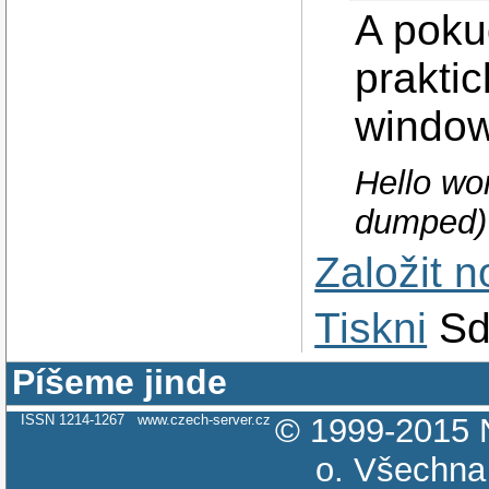
A poku
praktic
window
Hello wo
dumped)
Založit 
Tiskni
Sd
Píšeme jinde
ISSN 1214-1267
www.czech-server.cz
© 1999-2015
o.
Všechna 