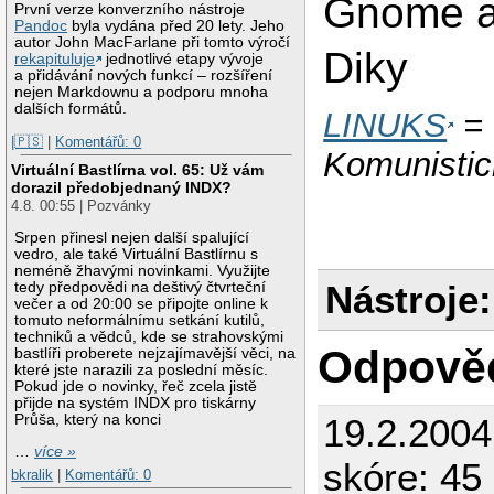
Gnome a
První verze konverzního nástroje
Pandoc
byla vydána před 20 lety. Jeho
autor John MacFarlane při tomto výročí
Diky
rekapituluje
jednotlivé etapy vývoje
a přidávání nových funkcí – rozšíření
nejen Markdownu a podporu mnoha
dalších formátů.
LINUKS
= 
|🇵🇸
|
Komentářů: 0
Komunistic
Virtuální Bastlírna vol. 65: Už vám
dorazil předobjednaný INDX?
4.8. 00:55 | Pozvánky
Srpen přinesl nejen další spalující
vedro, ale také Virtuální Bastlírnu s
neméně žhavými novinkami. Využijte
Nástroje:
tedy předpovědi na deštivý čtvrteční
večer a od 20:00 se připojte online k
tomuto neformálnímu setkání kutilů,
techniků a vědců, kde se strahovskými
Odpově
bastlíři proberete nejzajímavější věci, na
které jste narazili za poslední měsíc.
Pokud jde o novinky, řeč zcela jistě
přijde na systém INDX pro tiskárny
19.2.2004
Průša, který na konci
…
více »
skóre: 45
bkralik
|
Komentářů: 0