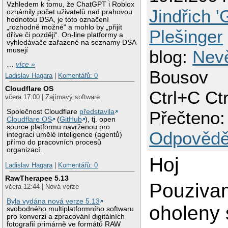
Vzhledem k tomu, že ChatGPT i Roblox
Jindřich '
oznámily počet uživatelů nad prahovou
hodnotou DSA, je toto označení
„rozhodně možné“ a mohlo by „přijít
Plešinger
dříve či později“. On-line platformy a
vyhledávače zařazené na seznamy DSA
musejí
blog:
Nevě
…
více »
Bousov
Ladislav Hagara
|
Komentářů: 0
Cloudflare OS
Ctrl+C Ct
včera 17:00 | Zajímavý software
Společnost Cloudflare
představila
Přečteno:
Cloudflare OS
(
GitHub
), tj. open
source platformu navrženou pro
Odpovědě
integraci umělé inteligence (agentů)
přímo do pracovních procesů
organizací.
Hoj
Ladislav Hagara
|
Komentářů: 0
RawTherapee 5.13
Pouziva
včera 12:44 | Nová verze
Byla vydána nová verze 5.13
oholeny 
svobodného multiplatformního softwaru
pro konverzi a zpracování digitálních
fotografií primárně ve formátů RAW