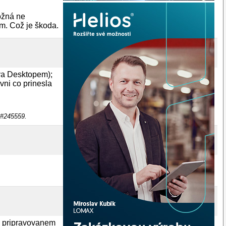
ožná ne
ám. Což je škoda.
ava Desktopem);
ni co prinesla
x #245559.
dy pripravovanem