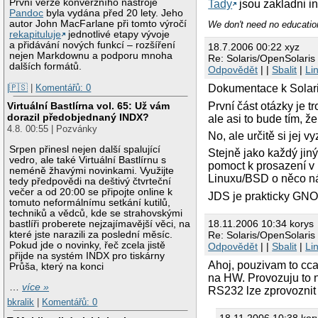
První verze konverzního nástroje
Tady
jsou zakladni in
Pandoc
byla vydána před 20 lety. Jeho
autor John MacFarlane při tomto výročí
We don't need no education
rekapituluje
jednotlivé etapy vývoje
a přidávání nových funkcí – rozšíření
18.7.2006 00:22 xyz
nejen Markdownu a podporu mnoha
Re: Solaris/OpenSolaris
dalších formátů.
Odpovědět
| |
Sbalit
|
Li
|🇵🇸
|
Komentářů: 0
Dokumentace k Solaris
První část otázky je t
Virtuální Bastlírna vol. 65: Už vám
dorazil předobjednaný INDX?
ale asi to bude tím, 
4.8. 00:55 | Pozvánky
No, ale určitě si jej 
Srpen přinesl nejen další spalující
Stejně jako každý jin
vedro, ale také Virtuální Bastlírnu s
pomoct k prosazení v 
neméně žhavými novinkami. Využijte
Linuxu/BSD o něco nár
tedy předpovědi na deštivý čtvrteční
večer a od 20:00 se připojte online k
JDS je prakticky GNOM
tomuto neformálnímu setkání kutilů,
techniků a vědců, kde se strahovskými
18.11.2006 10:34 korys
bastlíři proberete nejzajímavější věci, na
Re: Solaris/OpenSolaris
které jste narazili za poslední měsíc.
Pokud jde o novinky, řeč zcela jistě
Odpovědět
| |
Sbalit
|
Li
přijde na systém INDX pro tiskárny
Ahoj, pouzivam to cca 
Průša, který na konci
na HW. Provozuju to n
…
více »
RS232 lze zprovoznit
bkralik
|
Komentářů: 0
18.11.2006 10:38 kor