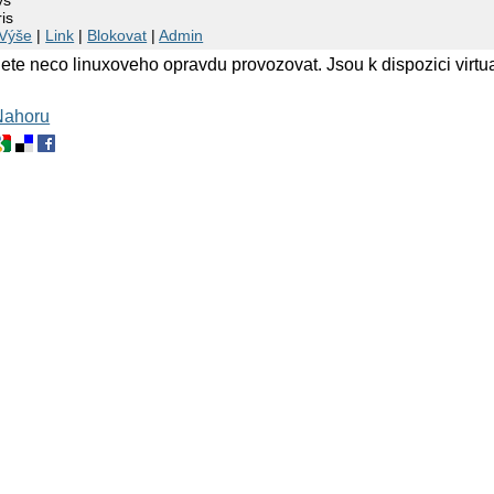
is
Výše
|
Link
|
Blokovat
|
Admin
ete neco linuxoveho opravdu provozovat. Jsou k dispozici virtua
.
Nahoru