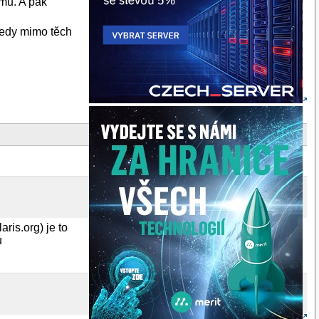
ému. A pak
(tedy mimo těch
ris.org) je to
u