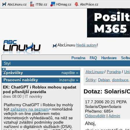
AbcLinuxu.cz
ITBiz.cz
HDmag.cz
AbcPráce.cz
AbcLinuxu
hledá autory
!
Poradna
FAQ
Hardware
Softw
Styl
×
AbcLinuxu
:/
Poradna
/
Uni
Zprávičky
napište »
Pracovní nabídky
inzerujte »
Štítky
:
Debian
,
distribuce
EK: ChatGPT i Roblox mohou spadat
Dotaz: Solaris/
pod přísnější pravidla
dnes 08:00 | IT novinky
17.7.2006 20:21 PEPA
Platformy ChatGPT i Roblox by mohly
Solaris/OpenSolaris
být
zařazeny na seznam
mimořádně
Přečteno: 685×
velkých on-line platforem nebo
Odpovědět
|
Admin
internetových vyhledávačů, na něž se
vztahují zvláštní podmínky podle
Ahoj,
nařízení o digitálních službách (DSA).