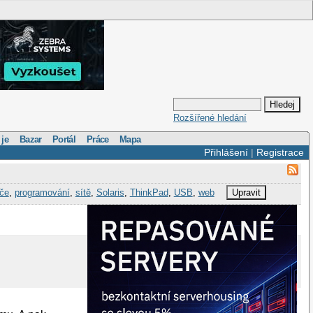
Rozšířené hledání
 je
Bazar
Portál
Práce
Mapa
Přihlášení
|
Registrace
če
,
programování
,
sítě
,
Solaris
,
ThinkPad
,
USB
,
web
Upravit