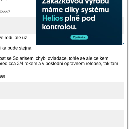
245559.
e rodi, ale uz
gika bude stejna,
t se Solarisem, chybi ovladace, tohle se ale celkem
0 pred cca 3/4 rokem a v posledni opravnem release, tak tam
559.