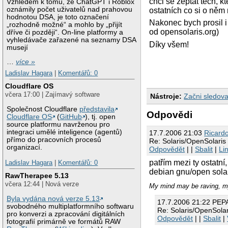
chci se zeptat těch, 
Vzhledem k tomu, že ChatGPT i Roblox
oznámily počet uživatelů nad prahovou
ostatních co si o něm 
hodnotou DSA, je toto označení
Nakonec bych prosil i
„rozhodně možné“ a mohlo by „přijít
od opensolaris.org)
dříve či později“. On-line platformy a
vyhledávače zařazené na seznamy DSA
Díky všem!
musejí
…
více »
Ladislav Hagara
|
Komentářů: 0
Cloudflare OS
včera 17:00 | Zajímavý software
Nástroje:
Začni sledova
Společnost Cloudflare
představila
Odpovědi
Cloudflare OS
(
GitHub
), tj. open
source platformu navrženou pro
integraci umělé inteligence (agentů)
17.7.2006 21:03
Ricard
přímo do pracovních procesů
Re: Solaris/OpenSolaris
organizací.
Odpovědět
| |
Sbalit
|
Li
patřím mezi ty ostatn
Ladislav Hagara
|
Komentářů: 0
debian gnu/open solar
RawTherapee 5.13
včera 12:44 | Nová verze
My mind may be raving, my
Byla vydána nová verze 5.13
17.7.2006 21:22 PEP
svobodného multiplatformního softwaru
Re: Solaris/OpenSolar
pro konverzi a zpracování digitálních
Odpovědět
| |
Sbalit
|
fotografií primárně ve formátů RAW