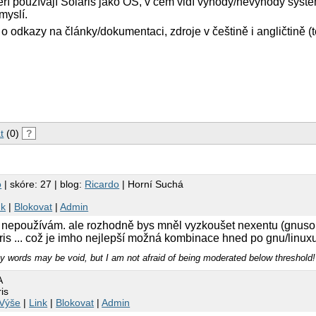
kteří používají Solaris jako OS, v čem vidí výhody/nevýhody syst
myslí.
 o odkazy na články/dokumentaci, zdroje v češtině i angličtině 
t
(0)
?
o
| skóre: 27 | blog:
Ricardo
| Horní Suchá
nk
|
Blokovat
|
Admin
í, nepoužívám. ale rozhodně bys mněl vyzkoušet nexentu (gnusola
is ... což je imho nejlepší možná kombinace hned po gnu/linux
 words may be void, but I am not afraid of being moderated below threshold!
A
is
Výše
|
Link
|
Blokovat
|
Admin