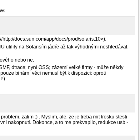
559.
/http://docs.sun.com/app/docs/prod/solaris.10>).
NU utility na Solarisím jádře až tak výhodnými neshledával,
o nového nebo ne.
 SMF, dtrace; nyní OSS; zázemí velké firmy - může někdy
uze binární věci nemusí být k dispozici; oproti
)...
blem, zatim :) . Myslim, ale, ze je treba mit trosku stesti
vni nakopnuti. Dokonce, a to me prekvapilo, redukce usb -