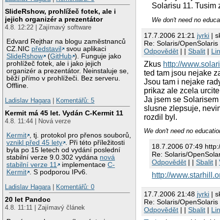
Solarisu 11. Tusim 
SlideRshow, prohlížeč fotek, ale i
jejich organizér a prezentátor
We don't need no educat
4.8. 12:22 | Zajímavý software
17.7.2006 21:21
jyrki
| s
Edvard Rejthar na blogu zaměstnanců
Re: Solaris/OpenSolaris
CZ.NIC
představil
svou aplikaci
Odpovědět
| |
Sbalit
|
Li
SlideRshow
(
GitHub
). Funguje jako
Zkus
http://www.solar
prohlížeč fotek, ale i jako jejich
organizér a prezentátor. Neinstaluje se,
ted tam jsou nejake z
běží přímo v prohlížeči. Bez serveru.
Jsou tam i nejake rady
Offline.
prikaz ale zcela urcite 
Ja jsem se Solarisem
Ladislav Hagara
|
Komentářů: 5
slusne zlepsuje, nevim
Kermit má 45 let. Vydán C-Kermit 11
rozdil byl.
4.8. 11:44 | Nová verze
We don't need no education
Kermit
, tj. protokol pro přenos souborů,
vznikl před 45 lety
. Při této příležitosti
18.7.2006 07:49 http:/
byla po 15 letech od vydání poslední
Re: Solaris/OpenSolar
stabilní verze 9.0.302 vydána
nová
Odpovědět
| |
Sbalit
|
stabilní verze 11
implementace
C-
Kermit
. S podporou IPv6.
http://www.starhill.
Ladislav Hagara
|
Komentářů: 0
17.7.2006 21:48
jyrki
| s
20 let Pandoc
Re: Solaris/OpenSolaris
4.8. 11:11 | Zajímavý článek
Odpovědět
| |
Sbalit
|
Li