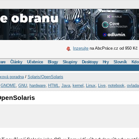
Inzerujte
na AbcPráce.cz od 950 Kč
are
Články
Učebnice
Blogy
Skupiny
Desktopy
Hry
Slovník
Kdo
xová poradna
/
Solaris/OpenSolaris
,
GNOME
,
GNU
,
hardware
,
HTML
,
Java
,
kernel
,
Linux
,
Live
,
notebook
,
ovlada
OpenSolaris