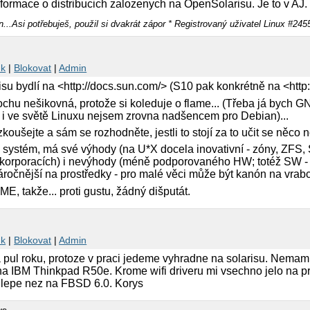
formace o distribucich zalozenych na OpenSolarisu. Je to v AJ.
...Asi potřebuješ, použil si dvakrát zápor * Registrovaný uživatel Linux #245
nk
|
Blokovat
|
Admin
u bydlí na <http://docs.sun.com/> (S10 pak konkrétně na <http:/
rochu nešikovná, protože si koleduje o flame... (Třeba já bych G
že i ve světě Linuxu nejsem zrovna nadšencem pro Debian)...
vyzkoušejte a sám se rozhodněte, jestli to stojí za to učit se něc
ý systém, má své výhody (na U*X docela inovativní - zóny, ZFS,
korporacích) i nevýhody (méně podporovaného HW; totéž SW - po
očnější na prostředky - pro malé věci může být kanón na vrabce
E, takže... proti gustu, žádný dišputát.
nk
|
Blokovat
|
Admin
pul roku, protoze v praci jedeme vyhradne na solarisu. Nemam pro
a IBM Thinkpad R50e. Krome wifi driveru mi vsechno jelo na pr
 lepe nez na FBSD 6.0. Korys
ys