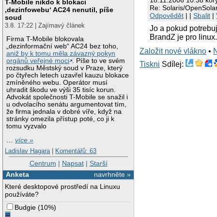
T-Mobile nikdo k blokaci
Re: Solaris/OpenSolar
‚dezinfowebu‘ AC24 nenutil, píše
Odpovědět
| |
Sbalit
|
soud
3.8. 17:22 | Zajímavý článek
Jo a pokud potrebuj
BrandZ je pro linux
Firma T-Mobile blokovala
„dezinformační web“ AC24 bez toho,
Založit nové vlákno
•
aniž by k tomu měla závazný pokyn
orgánů veřejné moci
. Píše to ve svém
Tiskni
Sdílej:
rozsudku Městský soud v Praze, který
po čtyřech letech uzavřel kauzu blokace
zmíněného webu. Operátor musí
uhradit škodu ve výši 35 tisíc korun.
Advokát společnosti T-Mobile se snažil i
u odvolacího senátu argumentovat tím,
že firma jednala v dobré víře, když na
stránky omezila přístup poté, co ji k
tomu vyzvalo
…
více »
Ladislav Hagara
|
Komentářů: 63
Centrum
|
Napsat
|
Starší
Anketa
navrhněte »
Které desktopové prostředí na Linuxu
používáte?
Budgie
(
10%
)