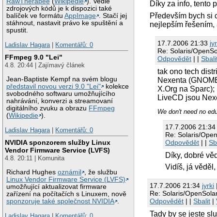
RawTherapee
(
Wikipedie
). Vedle
Díky za info, tento
zdrojových kódů je k dispozici také
Především bych si 
balíček ve formátu
AppImage
. Stačí jej
stáhnout, nastavit právo ke spuštění a
nejlepším řešením, a
spustit.
17.7.2006 21:33
jy
Ladislav Hagara
|
Komentářů: 0
Re: Solaris/OpenSo
FFmpeg 9.0 "Lei"
Odpovědět
| |
Sbali
4.8. 20:44 | Zajímavý článek
tak ono tech dist
Jean-Baptiste Kempf na svém blogu
Nexenta (GNOME);
představil novou verzi 9.0 "Lei"
kolekce
X.Org na Sparc); 
svobodného softwaru umožňujícího
LiveCD jsou Nexe
nahrávání, konverzi a streamovaní
digitálního zvuku a obrazu
FFmpeg
We don't need no educ
(
Wikipedie
).
17.7.2006 21:3
Ladislav Hagara
|
Komentářů: 0
Re: Solaris/Open
Odpovědět
| |
Sb
NVIDIA sponzorem služby Linux
Vendor Firmware Service (LVFS)
Díky, dobré věd
4.8. 20:11 | Komunita
Vidíš, já věděl
Richard Hughes
oznámil
, že službu
Linux Vendor Firmware Service (LVFS)
17.7.2006 21:34
jyrki
umožňující aktualizovat firmware
Re: Solaris/OpenSolar
zařízení na počítačích s Linuxem, nově
Odpovědět
| |
Sbalit
|
sponzoruje také společnost NVIDIA
.
Tady by se jeste s
Ladislav Hagara
|
Komentářů: 0