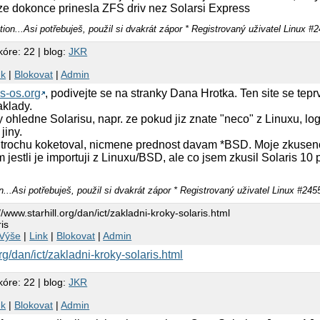
ze dokonce prinesla ZFS driv nez Solarsi Express
ion...Asi potřebuješ, použil si dvakrát zápor * Registrovaný uživatel Linux #
kóre: 22 | blog:
JKR
nk
|
Blokovat
|
Admin
is-os.org
, podivejte se na stranky Dana Hrotka. Ten site se teprv
aklady.
 ohledne Solarisu, napr. ze pokud jiz znate "neco" z Linuxu, lo
jiny.
 trochu koketoval, nicmene prednost davam *BSD. Moje zkusenos
 jestli je importuji z Linuxu/BSD, ale co jsem zkusil Solaris 1
...Asi potřebuješ, použil si dvakrát zápor * Registrovaný uživatel Linux #245
/www.starhill.org/dan/ict/zakladni-kroky-solaris.html
is
Výše
|
Link
|
Blokovat
|
Admin
org/dan/ict/zakladni-kroky-solaris.html
kóre: 22 | blog:
JKR
nk
|
Blokovat
|
Admin