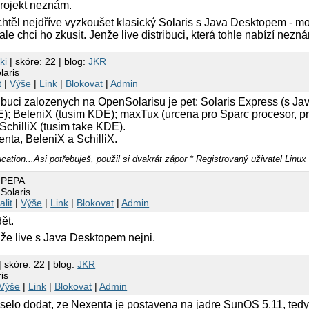
 projekt neznám.
chtěl nejdříve vyzkoušet klasický Solaris s Java Desktopem - m
le chci ho zkusit. Jenže live distribuci, která tohle nabízí nezn
rki
| skóre: 22 | blog:
JKR
laris
t
|
Výše
|
Link
|
Blokovat
|
Admin
ribuci zalozenych na OpenSolarisu je pet: Solaris Express (s J
 BeleniX (tusim KDE); maxTux (urcena pro Sparc procesor, prv
SchilliX (tusim take KDE).
nta, BeleniX a SchilliX.
ation...Asi potřebuješ, použil si dvakrát zápor * Registrovaný uživatel Linu
4 PEPA
Solaris
alit
|
Výše
|
Link
|
Blokovat
|
Admin
ět.
, že live s Java Desktopem nejni.
| skóre: 22 | blog:
JKR
is
Výše
|
Link
|
Blokovat
|
Admin
luselo dodat, ze Nexenta je postavena na jadre SunOS 5.11, te