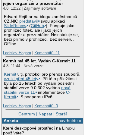
jejich organizér a prezentátor
4.8. 12:22 | Zajímavý software
Edvard Rejthar na blogu zaměstnanců
CZ.NIC
představil
svou aplikaci
SlideRshow
(
GitHub
). Funguje jako
prohlížeč fotek, ale i jako jejich
organizér a prezentátor. Neinstaluje se,
běží přímo v prohlížeči. Bez serveru.
Offline.
Ladislav Hagara
|
Komentářů: 11
Kermit má 45 let. Vydán C-Kermit 11
4.8. 11:44 | Nová verze
Kermit
, tj. protokol pro přenos souborů,
vznikl před 45 lety
. Při této příležitosti
byla po 15 letech od vydání poslední
stabilní verze 9.0.302 vydána
nová
stabilní verze 11
implementace
C-
Kermit
. S podporou IPv6.
Ladislav Hagara
|
Komentářů: 0
Centrum
|
Napsat
|
Starší
Anketa
navrhněte »
Které desktopové prostředí na Linuxu
používáte?