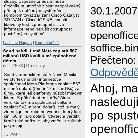
služby. Úspěšné zneužití může
útočníkům umožnit získat neoprávněný
30.1.2007
přístup k dotčeným systémům,
kompromitovat zařízení Cisco Catalyst
standa
SD-WAN a Cisco IOS XE, spustit
libovolný kód, zpřístupnit citlivé
informace nebo narušit dostupnost
openoffic
postižených systémů.
Ladislav Hagara
|
Komentářů: 1
soffice.bi
Soud nařídil firmě Meta zaplatit 567
milionů USD kvůli újmě způsobené
Přečteno:
dětem
dnes 15:33 | IT novinky
Odpovědě
Soud v americkém státě Nové Mexiko
ve čtvrtek
nařídil
internetové
společnosti Meta Platforms zaplatit 567
Ahoj, m
milionů dolarů (téměř 12 miliard Kč) za
újmy, které její platformy působí mladým
nasleduj
lidem. S přihlédnutím k dřívějšímu
verdiktu tak má společnost celkem
zaplatit 942 milionů dolarů, což je malý
po spust
zlomek jejího ročního výnosu, který loni
činil 60 miliard dolarů. Čtvrteční verdikt
firmě také nařizuje, aby změnila způsob,
openoffi
jakým její
…
více »