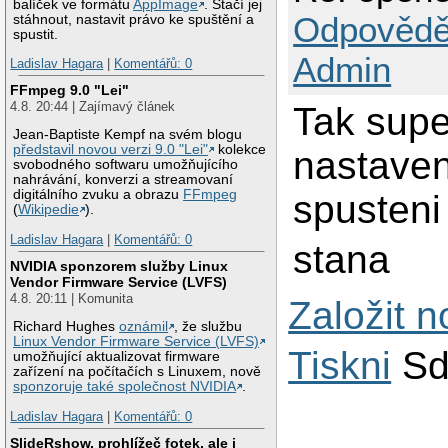
balíček ve formátu
AppImage
. Stačí jej
Odpovědě
stáhnout, nastavit právo ke spuštění a
spustit.
Admin
Ladislav Hagara
|
Komentářů: 0
FFmpeg 9.0 "Lei"
4.8. 20:44 | Zajímavý článek
Tak super
Jean-Baptiste Kempf na svém blogu
představil novou verzi 9.0 "Lei"
kolekce
nastaven
svobodného softwaru umožňujícího
nahrávání, konverzi a streamovaní
digitálního zvuku a obrazu
FFmpeg
spusteni
(
Wikipedie
).
Ladislav Hagara
|
Komentářů: 0
stana
NVIDIA sponzorem služby Linux
Vendor Firmware Service (LVFS)
4.8. 20:11 | Komunita
Založit 
Richard Hughes
oznámil
, že službu
Linux Vendor Firmware Service (LVFS)
Tiskni
Sd
umožňující aktualizovat firmware
zařízení na počítačích s Linuxem, nově
sponzoruje také společnost NVIDIA
.
Ladislav Hagara
|
Komentářů: 0
SlideRshow, prohlížeč fotek, ale i