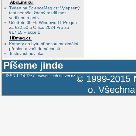
AbcLinuxu
Týden na ScienceMag.cz: Vylepšený
test nenašel žádný rozdíl mezi
vodíkem a antiv
Ušetřete 30 %: Windows 11 Pro jen
za €22,50 a Office 2024 Pro za
€17,15 – akce B
HDmag.cz
Kamery do bytu přinesou maximální
přehled o vaší domácnosti
Testovací novinka
Píšeme jinde
ISSN 1214-1267
www.czech-server.cz
© 1999-2015
o.
Všechna 