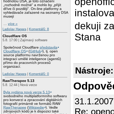
openoffi
hodnotou DSA, je toto označení
„rozhodně možné“ a mohlo by „přijít
dříve či později“. On-line platformy a
instalova
vyhledávače zařazené na seznamy DSA
musejí
dekuji z
…
více »
Ladislav Hagara
|
Komentářů: 8
Stana
Cloudflare OS
5.8. 17:00 | Zajímavý software
Společnost Cloudflare
představila
Cloudflare OS
(
GitHub
), tj. open
source platformu navrženou pro
integraci umělé inteligence (agentů)
přímo do pracovních procesů
organizací.
Nástroje:
Ladislav Hagara
|
Komentářů: 0
RawTherapee 5.13
Odpově
5.8. 12:44 | Nová verze
Byla vydána nová verze 5.13
svobodného multiplatformního softwaru
31.1.2007
pro konverzi a zpracování digitálních
fotografií primárně ve formátů RAW
RawTherapee
(
Wikipedie
). Vedle
Re: openof
zdrojových kódů je k dispozici také