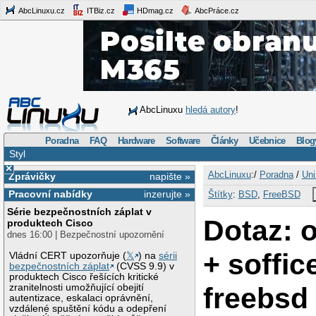
AbcLinuxu.cz
ITBiz.cz
HDmag.cz
AbcPráce.cz
AbcLinuxu
hledá autory
!
Poradna
FAQ
Hardware
Software
Články
Učebnice
Blog
Styl
×
AbcLinuxu
:/
Poradna
/
Uni
Zprávičky
napište »
Pracovní nabídky
inzerujte »
Štítky
:
BSD
,
FreeBSD
Série bezpečnostních záplat v
Dotaz: 
produktech Cisco
dnes 16:00 | Bezpečnostní upozornění
+ soffic
Vládní CERT upozorňuje (
𝕏
) na
sérii
bezpečnostních záplat
(CVSS 9.9) v
produktech Cisco řešících kritické
freebsd
zranitelnosti umožňující obejití
autentizace, eskalaci oprávnění,
vzdálené spuštění kódu a odepření