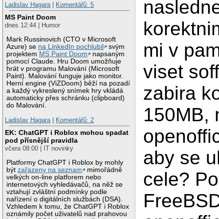
nasledn
Ladislav Hagara
|
Komentářů: 5
MS Paint Doom
korektni
dnes 12:44 | Humor
Mark Russinovich (CTO v Microsoft
mi v pam
Azure) se
na LinkedIn pochlubil
svým
projektem
MS Paint Doom
napsaným
pomocí Claude. Hru Doom umožňuje
viset sof
hrát v programu Malování (Microsoft
Paint). Malování funguje jako monitor.
Herní engine (ViZDoom) běží na pozadí
zabira k
a každý vykreslený snímek hry vkládá
automaticky přes schránku (clipboard)
do Malování.
150MB, n
Ladislav Hagara
|
Komentářů: 2
openoffi
EK: ChatGPT i Roblox mohou spadat
pod přísnější pravidla
včera 08:00 | IT novinky
aby se u
Platformy ChatGPT i Roblox by mohly
být
zařazeny na seznam
mimořádně
cele? P
velkých on-line platforem nebo
internetových vyhledávačů, na něž se
vztahují zvláštní podmínky podle
FreeBSD
nařízení o digitálních službách (DSA).
Vzhledem k tomu, že ChatGPT i Roblox
oznámily počet uživatelů nad prahovou