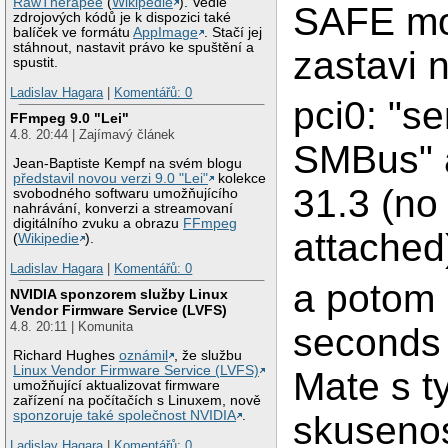
RawTherapee
(
Wikipedie
). Vedle
SAFE mo
zdrojových kódů je k dispozici také
balíček ve formátu
AppImage
. Stačí jej
stáhnout, nastavit právo ke spuštění a
zastavi 
spustit.
Ladislav Hagara
|
Komentářů: 0
pci0: "se
FFmpeg 9.0 "Lei"
4.8. 20:44 | Zajímavý článek
SMBus" 
Jean-Baptiste Kempf na svém blogu
představil novou verzi 9.0 "Lei"
kolekce
31.3 (no 
svobodného softwaru umožňujícího
nahrávání, konverzi a streamovaní
digitálního zvuku a obrazu
FFmpeg
attached
(
Wikipedie
).
Ladislav Hagara
|
Komentářů: 0
a potom 
NVIDIA sponzorem služby Linux
Vendor Firmware Service (LVFS)
4.8. 20:11 | Komunita
seconds 
Richard Hughes
oznámil
, že službu
Linux Vendor Firmware Service (LVFS)
Mate s t
umožňující aktualizovat firmware
zařízení na počítačích s Linuxem, nově
sponzoruje také společnost NVIDIA
.
skusenos
Ladislav Hagara
|
Komentářů: 0