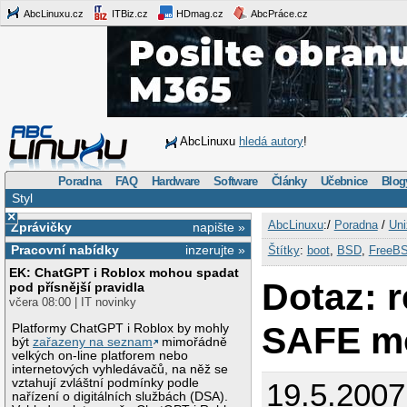
AbcLinuxu.cz
ITBiz.cz
HDmag.cz
AbcPráce.cz
AbcLinuxu
hledá autory
!
Poradna
FAQ
Hardware
Software
Články
Učebnice
Blog
Styl
×
AbcLinuxu
:/
Poradna
/
Uni
Zprávičky
napište »
Pracovní nabídky
inzerujte »
Štítky
:
boot
,
BSD
,
FreeB
EK: ChatGPT i Roblox mohou spadat
Dotaz: 
pod přísnější pravidla
včera 08:00 | IT novinky
SAFE m
Platformy ChatGPT i Roblox by mohly
být
zařazeny na seznam
mimořádně
velkých on-line platforem nebo
internetových vyhledávačů, na něž se
vztahují zvláštní podmínky podle
19.5.2007
nařízení o digitálních službách (DSA).