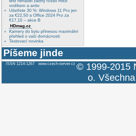
test nenašel žádný rozdíl mezi
vodíkem a antiv
Ušetřete 30 %: Windows 11 Pro jen
za €22,50 a Office 2024 Pro za
€17,15 – akce B
HDmag.cz
Kamery do bytu přinesou maximální
přehled o vaší domácnosti
Testovací novinka
Píšeme jinde
ISSN 1214-1267
www.czech-server.cz
© 1999-2015
o.
Všechna 