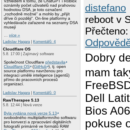
Vzhledem k tomu, že ChatGPT i Roblox
distefano
oznámily počet uživatelů nad prahovou
hodnotou DSA, je toto označení
„rozhodně možné“ a mohlo by „přijít
reboot v
dříve či později“. On-line platformy a
vyhledávače zařazené na seznamy DSA
musejí
Přečteno:
…
více »
Odpovědě
Ladislav Hagara
|
Komentářů: 4
Cloudflare OS
Dobry de
5.8. 17:00 | Zajímavý software
Společnost Cloudflare
představila
Cloudflare OS
(
GitHub
), tj. open
mam tak
source platformu navrženou pro
integraci umělé inteligence (agentů)
přímo do pracovních procesů
FreeBSD
organizací.
Ladislav Hagara
|
Komentářů: 0
Dell Lat
RawTherapee 5.13
5.8. 12:44 | Nová verze
Bios A06
Byla vydána nová verze 5.13
svobodného multiplatformního softwaru
pokuse o
pro konverzi a zpracování digitálních
fotografií primárně ve formátů RAW