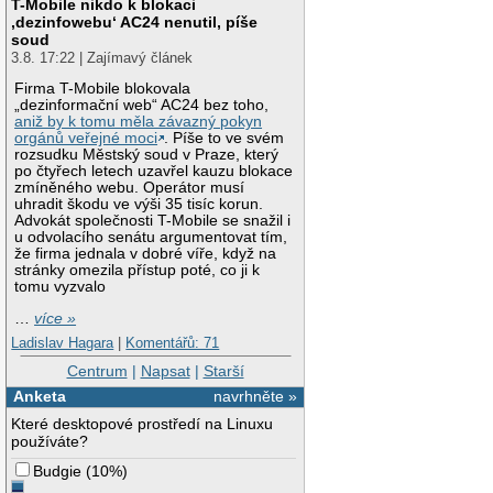
T-Mobile nikdo k blokaci
‚dezinfowebu‘ AC24 nenutil, píše
soud
3.8. 17:22 | Zajímavý článek
Firma T-Mobile blokovala
„dezinformační web“ AC24 bez toho,
aniž by k tomu měla závazný pokyn
orgánů veřejné moci
. Píše to ve svém
rozsudku Městský soud v Praze, který
po čtyřech letech uzavřel kauzu blokace
zmíněného webu. Operátor musí
uhradit škodu ve výši 35 tisíc korun.
Advokát společnosti T-Mobile se snažil i
u odvolacího senátu argumentovat tím,
že firma jednala v dobré víře, když na
stránky omezila přístup poté, co ji k
tomu vyzvalo
…
více »
Ladislav Hagara
|
Komentářů: 71
Centrum
|
Napsat
|
Starší
Anketa
navrhněte »
Které desktopové prostředí na Linuxu
používáte?
Budgie
(
10%
)