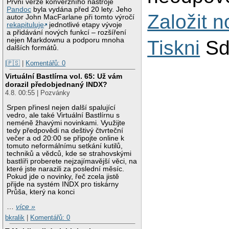
První verze konverzního nástroje
Pandoc
byla vydána před 20 lety. Jeho
Založit 
autor John MacFarlane při tomto výročí
rekapituluje
jednotlivé etapy vývoje
a přidávání nových funkcí – rozšíření
nejen Markdownu a podporu mnoha
Tiskni
Sd
dalších formátů.
|🇵🇸
|
Komentářů: 0
Virtuální Bastlírna vol. 65: Už vám
dorazil předobjednaný INDX?
4.8. 00:55 | Pozvánky
Srpen přinesl nejen další spalující
vedro, ale také Virtuální Bastlírnu s
neméně žhavými novinkami. Využijte
tedy předpovědi na deštivý čtvrteční
večer a od 20:00 se připojte online k
tomuto neformálnímu setkání kutilů,
techniků a vědců, kde se strahovskými
bastlíři proberete nejzajímavější věci, na
které jste narazili za poslední měsíc.
Pokud jde o novinky, řeč zcela jistě
přijde na systém INDX pro tiskárny
Průša, který na konci
…
více »
bkralik
|
Komentářů: 0