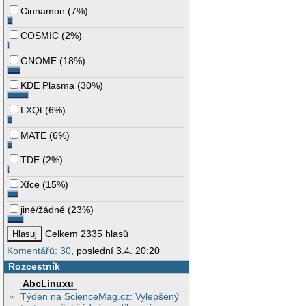
Cinnamon
(
7%
)
COSMIC
(
2%
)
GNOME
(
18%
)
KDE Plasma
(
30%
)
LXQt
(
6%
)
MATE
(
6%
)
TDE
(
2%
)
Xfce
(
15%
)
jiné/žádné
(
23%
)
Celkem 2335 hlasů
Komentářů: 30
, poslední 3.4. 20:20
Rozcestník
AbcLinuxu
Týden na ScienceMag.cz: Vylepšený