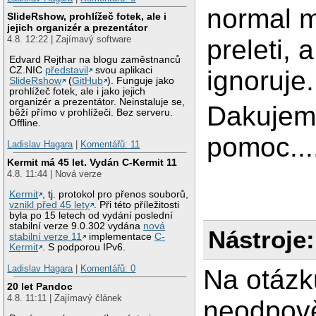
normal m
SlideRshow, prohlížeč fotek, ale i
jejich organizér a prezentátor
4.8. 12:22 | Zajímavý software
preleti, a
Edvard Rejthar na blogu zaměstnanců
CZ.NIC
představil
svou aplikaci
ignoruje.
SlideRshow
(
GitHub
). Funguje jako
prohlížeč fotek, ale i jako jejich
organizér a prezentátor. Neinstaluje se,
Dakujem
běží přímo v prohlížeči. Bez serveru.
Offline.
pomoc...
Ladislav Hagara
|
Komentářů: 11
Kermit má 45 let. Vydán C-Kermit 11
4.8. 11:44 | Nová verze
Kermit
, tj. protokol pro přenos souborů,
vznikl před 45 lety
. Při této příležitosti
byla po 15 letech od vydání poslední
stabilní verze 9.0.302 vydána
nová
Nástroje:
stabilní verze 11
implementace
C-
Kermit
. S podporou IPv6.
Ladislav Hagara
|
Komentářů: 0
Na otázk
20 let Pandoc
4.8. 11:11 | Zajímavý článek
neodpově