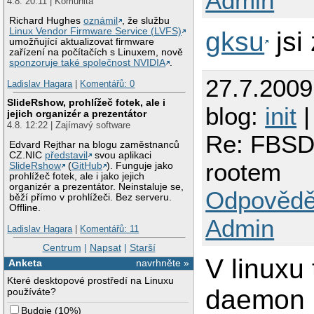
Admin
4.8. 20:11 | Komunita
Richard Hughes
oznámil
, že službu
Linux Vendor Firmware Service (LVFS)
gksu
jsi
umožňující aktualizovat firmware
zařízení na počítačích s Linuxem, nově
sponzoruje také společnost NVIDIA
.
27.7.200
Ladislav Hagara
|
Komentářů: 0
SlideRshow, prohlížeč fotek, ale i
blog:
init
|
jejich organizér a prezentátor
4.8. 12:22 | Zajímavý software
Re: FBSD 
Edvard Rejthar na blogu zaměstnanců
CZ.NIC
představil
svou aplikaci
rootem
SlideRshow
(
GitHub
). Funguje jako
prohlížeč fotek, ale i jako jejich
organizér a prezentátor. Neinstaluje se,
Odpovědě
běží přímo v prohlížeči. Bez serveru.
Offline.
Admin
Ladislav Hagara
|
Komentářů: 11
Centrum
|
Napsat
|
Starší
V linuxu
Anketa
navrhněte »
Které desktopové prostředí na Linuxu
daemon p
používáte?
Budgie
(
10%
)