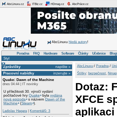
AbcLinuxu.cz
ITBiz.cz
HDmag.cz
AbcPráce.cz
AbcLinuxu
hledá autory
!
Poradna
FAQ
Hardware
Software
Články
Učebnice
Blog
Styl
×
AbcLinuxu
:/
Poradna
/
Uni
Zprávičky
napište »
Pracovní nabídky
inzerujte »
Štítky
:
bezpečnost
,
Nmap
Quake: Dawn of the Machine
Dotaz: 
dnes 04:44 | IT novinky
U příležitosti 30. výročí vydání
XFCE sp
počítačové hry
Quake
byla
vydána
nová epizoda
s názvem
Dawn of the
Machine
(
Steam
).
aplikaci
Ladislav Hagara
|
Komentářů: 3