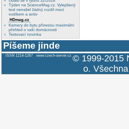
Událo se v týdnu 32/2026
Týden na ScienceMag.cz: Vylepšený
test nenašel žádný rozdíl mezi
vodíkem a antiv
HDmag.cz
Kamery do bytu přinesou maximální
přehled o vaší domácnosti
Testovací novinka
Píšeme jinde
ISSN 1214-1267
www.czech-server.cz
© 1999-2015
o.
Všechna 