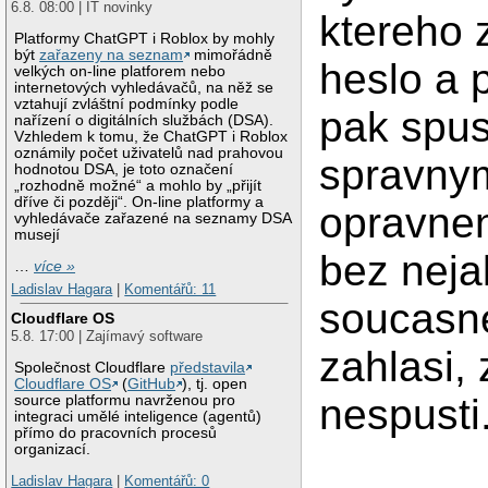
6.8. 08:00 | IT novinky
ktereho 
Platformy ChatGPT i Roblox by mohly
být
zařazeny na seznam
mimořádně
heslo a 
velkých on-line platforem nebo
internetových vyhledávačů, na něž se
vztahují zvláštní podmínky podle
pak spus
nařízení o digitálních službách (DSA).
Vzhledem k tomu, že ChatGPT i Roblox
oznámily počet uživatelů nad prahovou
spravny
hodnotou DSA, je toto označení
„rozhodně možné“ a mohlo by „přijít
dříve či později“. On-line platformy a
opravnen
vyhledávače zařazené na seznamy DSA
musejí
bez neja
…
více »
Ladislav Hagara
|
Komentářů: 11
soucasne
Cloudflare OS
5.8. 17:00 | Zajímavý software
zahlasi,
Společnost Cloudflare
představila
Cloudflare OS
(
GitHub
), tj. open
nespusti
source platformu navrženou pro
integraci umělé inteligence (agentů)
přímo do pracovních procesů
organizací.
Ladislav Hagara
|
Komentářů: 0