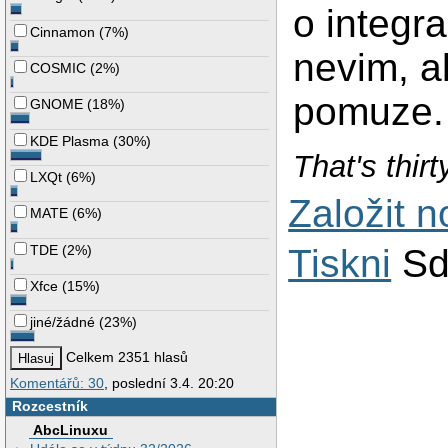
o integra
Cinnamon
(
7%
)
nevim, a
COSMIC
(
2%
)
pomuze.
GNOME
(
18%
)
KDE Plasma
(
30%
)
That's thirt
LXQt
(
6%
)
Založit 
MATE
(
6%
)
TDE
(
2%
)
Tiskni
Sd
Xfce
(
15%
)
jiné/žádné
(
23%
)
Celkem 2351 hlasů
Komentářů: 30
, poslední 3.4. 20:20
Rozcestník
AbcLinuxu