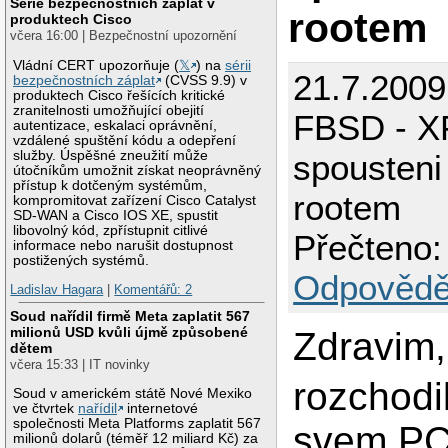
Série bezpečnostních záplat v
rootem
produktech Cisco
včera 16:00 | Bezpečnostní upozornění
Vládní CERT upozorňuje (
𝕏
) na
sérii
21.7.2009
bezpečnostních záplat
(CVSS 9.9) v
produktech Cisco řešících kritické
zranitelnosti umožňující obejití
FBSD - 
autentizace, eskalaci oprávnění,
vzdálené spuštění kódu a odepření
služby. Úspěšné zneužití může
spousteni
útočníkům umožnit získat neoprávněný
přístup k dotčeným systémům,
rootem
kompromitovat zařízení Cisco Catalyst
SD-WAN a Cisco IOS XE, spustit
libovolný kód, zpřístupnit citlivé
Přečteno:
informace nebo narušit dostupnost
postižených systémů.
Odpovědě
Ladislav Hagara
|
Komentářů: 2
Soud nařídil firmě Meta zaplatit 567
milionů USD kvůli újmě způsobené
Zdravim,
dětem
včera 15:33 | IT novinky
rozchodi
Soud v americkém státě Nové Mexiko
ve čtvrtek
nařídil
internetové
společnosti Meta Platforms zaplatit 567
svem PC
milionů dolarů (téměř 12 miliard Kč) za