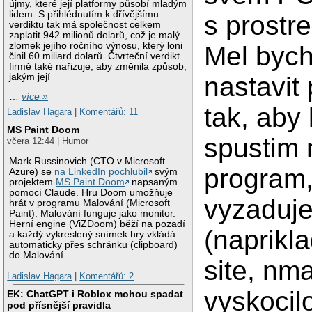
újmy, které její platformy působí mladým
lidem. S přihlédnutím k dřívějšímu
s prostr
verdiktu tak má společnost celkem
zaplatit 942 milionů dolarů, což je malý
zlomek jejího ročního výnosu, který loni
Mel bych
činil 60 miliard dolarů. Čtvrteční verdikt
firmě také nařizuje, aby změnila způsob,
jakým její
nastavit 
…
více »
tak, aby
Ladislav Hagara
|
Komentářů: 11
MS Paint Doom
spustim 
včera 12:44 | Humor
Mark Russinovich (CTO v Microsoft
program,
Azure) se
na LinkedIn pochlubil
svým
projektem
MS Paint Doom
napsaným
pomocí Claude. Hru Doom umožňuje
vyzaduje
hrát v programu Malování (Microsoft
Paint). Malování funguje jako monitor.
Herní engine (ViZDoom) běží na pozadí
(naprikl
a každý vykreslený snímek hry vkládá
automaticky přes schránku (clipboard)
do Malování.
site, nma
Ladislav Hagara
|
Komentářů: 2
vyskocil
EK: ChatGPT i Roblox mohou spadat
pod přísnější pravidla