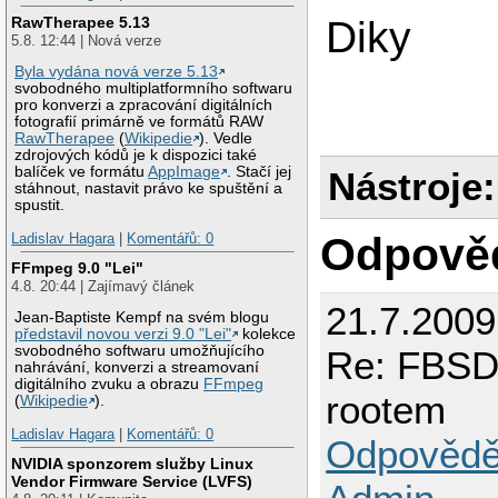
RawTherapee 5.13
Diky
5.8. 12:44 | Nová verze
Byla vydána nová verze 5.13
svobodného multiplatformního softwaru
pro konverzi a zpracování digitálních
fotografií primárně ve formátů RAW
RawTherapee
(
Wikipedie
). Vedle
zdrojových kódů je k dispozici také
balíček ve formátu
AppImage
. Stačí jej
Nástroje:
stáhnout, nastavit právo ke spuštění a
spustit.
Odpově
Ladislav Hagara
|
Komentářů: 0
FFmpeg 9.0 "Lei"
4.8. 20:44 | Zajímavý článek
21.7.2009
Jean-Baptiste Kempf na svém blogu
představil novou verzi 9.0 "Lei"
kolekce
svobodného softwaru umožňujícího
Re: FBSD 
nahrávání, konverzi a streamovaní
digitálního zvuku a obrazu
FFmpeg
rootem
(
Wikipedie
).
Ladislav Hagara
|
Komentářů: 0
Odpovědě
NVIDIA sponzorem služby Linux
Vendor Firmware Service (LVFS)