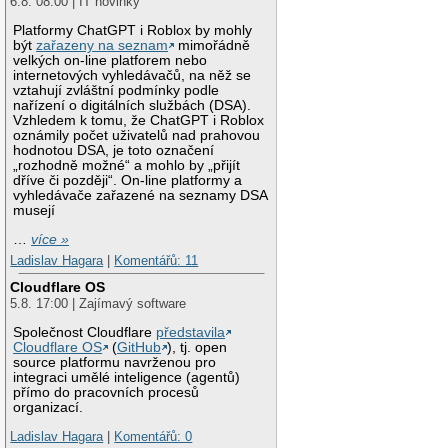
6.8. 08:00 | IT novinky
Platformy ChatGPT i Roblox by mohly
být
zařazeny na seznam
mimořádně
velkých on-line platforem nebo
internetových vyhledávačů, na něž se
vztahují zvláštní podmínky podle
nařízení o digitálních službách (DSA).
Vzhledem k tomu, že ChatGPT i Roblox
oznámily počet uživatelů nad prahovou
hodnotou DSA, je toto označení
„rozhodně možné“ a mohlo by „přijít
dříve či později“. On-line platformy a
vyhledávače zařazené na seznamy DSA
musejí
…
více »
Ladislav Hagara
|
Komentářů: 11
Cloudflare OS
5.8. 17:00 | Zajímavý software
Společnost Cloudflare
představila
Cloudflare OS
(
GitHub
), tj. open
source platformu navrženou pro
integraci umělé inteligence (agentů)
přímo do pracovních procesů
organizací.
Ladislav Hagara
|
Komentářů: 0