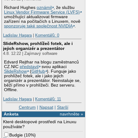
Richard Hughes
oznámil
, že službu
Linux Vendor Firmware Service (LVFS)
umožňující aktualizovat firmware
zařízení na počítačích s Linuxem, nově
sponzoruje také společnost NVIDIA
.
Ladislav Hagara
|
Komentářů: 0
SlideRshow, prohlížeč fotek, ale i
jejich organizér a prezentátor
4.8. 12:22 | Zajímavý software
Edvard Rejthar na blogu zaměstnanců
CZ.NIC
představil
svou aplikaci
SlideRshow
(
GitHub
). Funguje jako
prohlížeč fotek, ale i jako jejich
organizér a prezentátor. Neinstaluje se,
běží přímo v prohlížeči. Bez serveru.
Offline.
Ladislav Hagara
|
Komentářů: 11
Centrum
|
Napsat
|
Starší
Anketa
navrhněte »
Které desktopové prostředí na Linuxu
používáte?
Budgie
(
10%
)