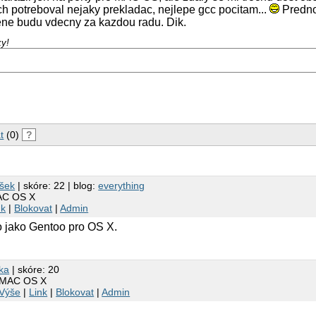
ch potreboval nejaky prekladac, nejlepe gcc pocitam...
Predno
ene budu vdecny za kazdou radu. Dik.
ky!
t
(0)
?
ušek
| skóre: 22 | blog:
everything
AC OS X
nk
|
Blokovat
|
Admin
o jako Gentoo pro OS X.
ka
| skóre: 20
 MAC OS X
Výše
|
Link
|
Blokovat
|
Admin