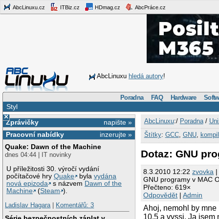
AbcLinuxu.cz
ITBiz.cz
HDmag.cz
AbcPráce.cz
AbcLinuxu
hledá autory
!
Poradna
FAQ
Hardware
Softw
Styl
×
AbcLinuxu
:/
Poradna
/
Uni
Zprávičky
napište »
Pracovní nabídky
inzerujte »
Štítky
:
GCC
,
GNU
,
kompi
Quake: Dawn of the Machine
Dotaz: GNU pr
dnes 04:44 | IT novinky
U příležitosti 30. výročí vydání
8.3.2010 12:22
zvovka
|
počítačové hry
Quake
byla
vydána
GNU programy v MAC 
nová epizoda
s názvem
Dawn of the
Přečteno: 619×
Machine
(
Steam
).
Odpovědět
|
Admin
Ladislav Hagara
|
Komentářů: 3
Ahoj, nemohl by mne
10.5 a vyssi. Ja jsem 
Série bezpečnostních záplat v