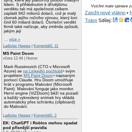
újmy, které její platformy působí mladým
lidem. S přihlédnutím k dřívějšímu
Vsichni mate spinave z
verdiktu tak má společnost celkem
Založit nové vlákno
•
zaplatit 942 milionů dolarů, což je malý
zlomek jejího ročního výnosu, který loni
Tiskni
Sdílej:
činil 60 miliard dolarů. Čtvrteční verdikt
firmě také nařizuje, aby změnila způsob,
jakým její
…
více »
Ladislav Hagara
|
Komentářů: 11
MS Paint Doom
včera 12:44 | Humor
Mark Russinovich (CTO v Microsoft
Azure) se
na LinkedIn pochlubil
svým
projektem
MS Paint Doom
napsaným
pomocí Claude. Hru Doom umožňuje
hrát v programu Malování (Microsoft
Paint). Malování funguje jako monitor.
Herní engine (ViZDoom) běží na pozadí
a každý vykreslený snímek hry vkládá
automaticky přes schránku (clipboard)
do Malování.
Ladislav Hagara
|
Komentářů: 2
EK: ChatGPT i Roblox mohou spadat
pod přísnější pravidla