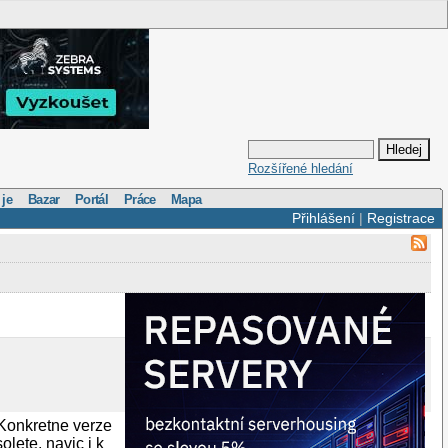
Rozšířené hledání
 je
Bazar
Portál
Práce
Mapa
Přihlášení
|
Registrace
Konkretne verze
olete, navic i k