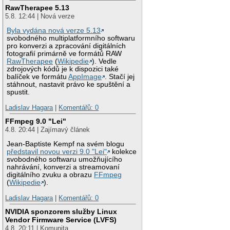
RawTherapee 5.13
5.8. 12:44 | Nová verze
Byla vydána nová verze 5.13
svobodného multiplatformního softwaru
pro konverzi a zpracování digitálních
fotografií primárně ve formátů RAW
RawTherapee
(
Wikipedie
). Vedle
zdrojových kódů je k dispozici také
balíček ve formátu
AppImage
. Stačí jej
stáhnout, nastavit právo ke spuštění a
spustit.
Ladislav Hagara
|
Komentářů: 0
FFmpeg 9.0 "Lei"
4.8. 20:44 | Zajímavý článek
Jean-Baptiste Kempf na svém blogu
představil novou verzi 9.0 "Lei"
kolekce
svobodného softwaru umožňujícího
nahrávání, konverzi a streamovaní
digitálního zvuku a obrazu
FFmpeg
(
Wikipedie
).
Ladislav Hagara
|
Komentářů: 0
NVIDIA sponzorem služby Linux
Vendor Firmware Service (LVFS)
4.8. 20:11 | Komunita