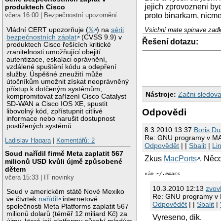
jejich zprovozneni by
produktech Cisco
včera 16:00 | Bezpečnostní upozornění
proto binarkam, nicm
Vládní CERT upozorňuje (
𝕏
) na
sérii
Vsichni mate spinave zad
bezpečnostních záplat
(CVSS 9.9) v
Řešení dotazu:
produktech Cisco řešících kritické
zranitelnosti umožňující obejití
autentizace, eskalaci oprávnění,
vzdálené spuštění kódu a odepření
služby. Úspěšné zneužití může
útočníkům umožnit získat neoprávněný
přístup k dotčeným systémům,
Nástroje:
Začni sledova
kompromitovat zařízení Cisco Catalyst
SD-WAN a Cisco IOS XE, spustit
Odpovědi
libovolný kód, zpřístupnit citlivé
informace nebo narušit dostupnost
postižených systémů.
8.3.2010 13:37
Boris D
Re: GNU programy v M
Ladislav Hagara
|
Komentářů: 2
Odpovědět
| |
Sbalit
|
Li
Soud nařídil firmě Meta zaplatit 567
Zkus
MacPorts
. Něc
milionů USD kvůli újmě způsobené
dětem
vim ~/.emacs
včera 15:33 | IT novinky
10.3.2010 12:13
zvov
Soud v americkém státě Nové Mexiko
Re: GNU programy v
ve čtvrtek
nařídil
internetové
Odpovědět
| |
Sbalit
|
společnosti Meta Platforms zaplatit 567
milionů dolarů (téměř 12 miliard Kč) za
Vyreseno, dik.