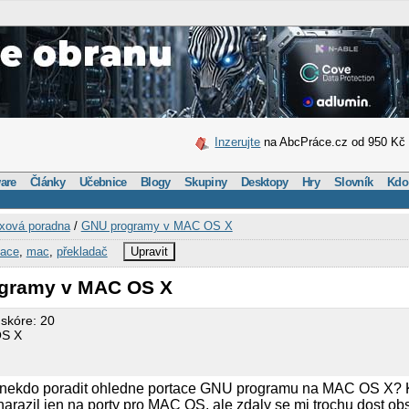
Inzerujte
na AbcPráce.cz od 950 Kč
are
Články
Učebnice
Blogy
Skupiny
Desktopy
Hry
Slovník
Kdo
xová poradna
/
GNU programy v MAC OS X
lace
,
mac
,
překladač
Upravit
ogramy v MAC OS X
 skóre: 20
OS X
 nekdo poradit ohledne portace GNU programu na MAC OS X? 
narazil jen na porty pro MAC OS, ale zdaly se mi trochu dost obs