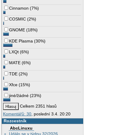
Cinnamon
(
7%
)
COSMIC
(
2%
)
GNOME
(
18%
)
KDE Plasma
(
30%
)
LXQt
(
6%
)
MATE
(
6%
)
TDE
(
2%
)
Xfce
(
15%
)
jiné/žádné
(
23%
)
Celkem 2351 hlasů
Komentářů: 30
, poslední 3.4. 20:20
Rozcestník
AbcLinuxu
Událo se v týdnu 32/2026