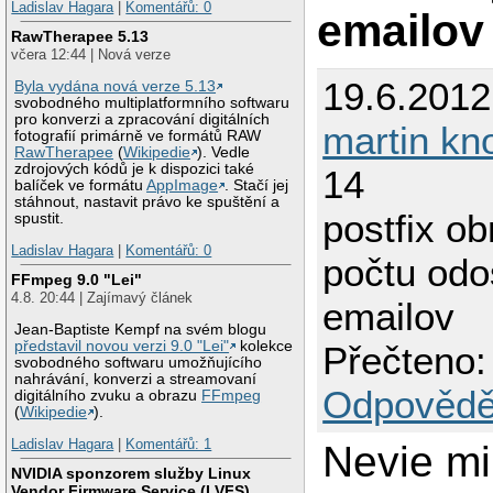
Ladislav Hagara
|
Komentářů: 0
emailov
RawTherapee 5.13
včera 12:44 | Nová verze
19.6.2012
Byla vydána nová verze 5.13
svobodného multiplatformního softwaru
pro konverzi a zpracování digitálních
martin kn
fotografií primárně ve formátů RAW
RawTherapee
(
Wikipedie
). Vedle
zdrojových kódů je k dispozici také
14
balíček ve formátu
AppImage
. Stačí jej
stáhnout, nastavit právo ke spuštění a
postfix o
spustit.
Ladislav Hagara
|
Komentářů: 0
počtu odo
FFmpeg 9.0 "Lei"
4.8. 20:44 | Zajímavý článek
emailov
Jean-Baptiste Kempf na svém blogu
představil novou verzi 9.0 "Lei"
kolekce
Přečteno:
svobodného softwaru umožňujícího
nahrávání, konverzi a streamovaní
Odpovědě
digitálního zvuku a obrazu
FFmpeg
(
Wikipedie
).
Ladislav Hagara
|
Komentářů: 1
Nevie mi
NVIDIA sponzorem služby Linux
Vendor Firmware Service (LVFS)