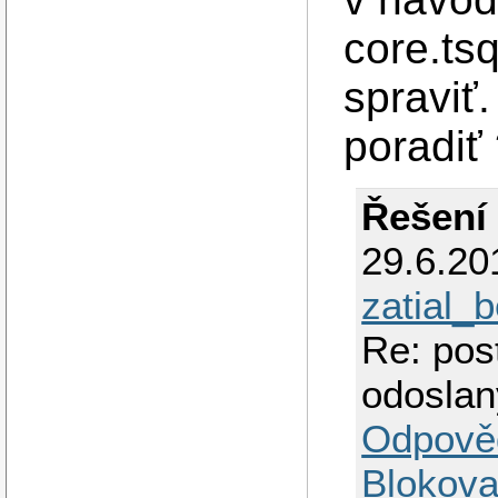
core.tsq
spraviť
poradiť
Řešení
29.6.20
zatial_
Re: pos
odoslan
Odpově
Blokova