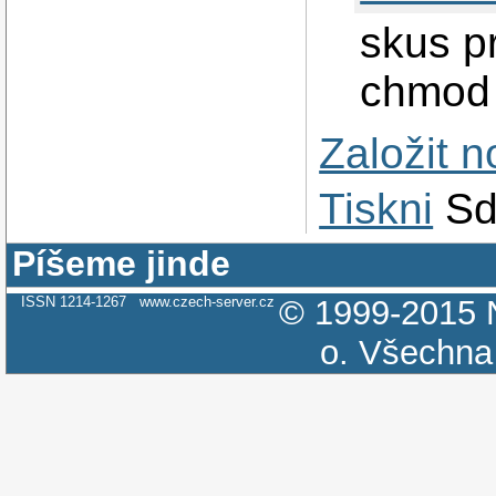
skus pr
chmod 
Založit 
Tiskni
Sd
Píšeme jinde
ISSN 1214-1267
www.czech-server.cz
© 1999-2015
o.
Všechna 