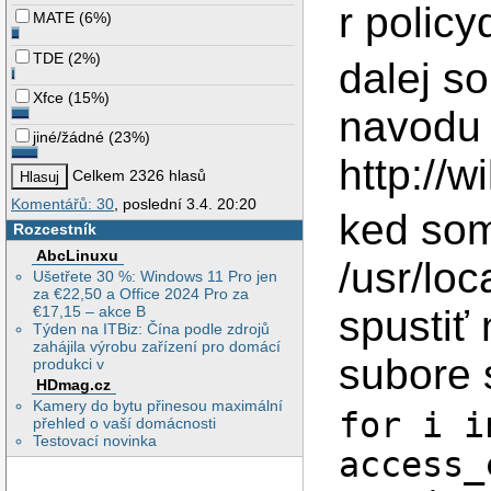
r policy
MATE
(
6%
)
TDE
(
2%
)
dalej s
Xfce
(
15%
)
navodu
jiné/žádné
(
23%
)
http://w
Celkem 2326 hlasů
Komentářů: 30
, poslední 3.4. 20:20
ked som
Rozcestník
AbcLinuxu
/usr/lo
Ušetřete 30 %: Windows 11 Pro jen
za €22,50 a Office 2024 Pro za
spustiť
€17,15 – akce B
Týden na ITBiz: Čína podle zdrojů
zahájila výrobu zařízení pro domácí
subore 
produkci v
HDmag.cz
Kamery do bytu přinesou maximální
for i i
přehled o vaší domácnosti
Testovací novinka
access_