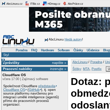
AbcLinuxu.cz
ITBiz.cz
HDmag.cz
AbcPráce.cz
AbcLinuxu
hledá autory
!
Poradna
FAQ
Hardware
Software
Články
Učebnice
Blog
Styl
×
AbcLinuxu
:/
Poradna
/
Uni
Zprávičky
napište »
Pracovní nabídky
inzerujte »
Štítky
:
MTA
,
Postfix
U
Cloudflare OS
Dotaz: p
včera 17:00 | Zajímavý software
Společnost Cloudflare
představila
obmedze
Cloudflare OS
(
GitHub
), tj. open
source platformu navrženou pro
integraci umělé inteligence (agentů)
přímo do pracovních procesů
odoslan
organizací.