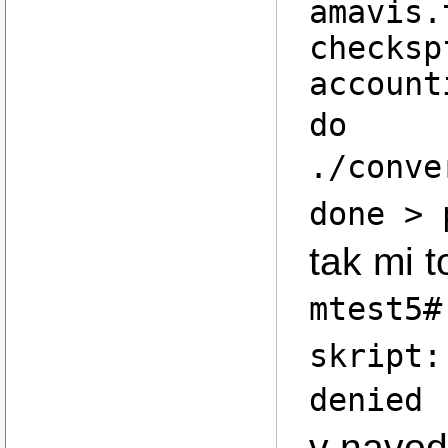
amavis.
checksp
account
do
./conve
done > 
tak mi 
mtest5#
skript:
denied
v navod