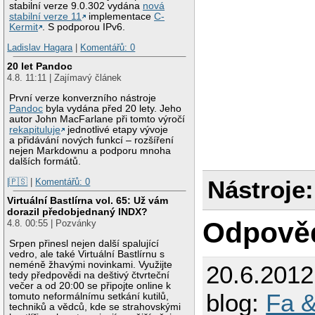
stabilní verze 9.0.302 vydána
nová
stabilní verze 11
implementace
C-
Kermit
. S podporou IPv6.
Ladislav Hagara
|
Komentářů: 0
20 let Pandoc
4.8. 11:11 | Zajímavý článek
První verze konverzního nástroje
Pandoc
byla vydána před 20 lety. Jeho
autor John MacFarlane při tomto výročí
rekapituluje
jednotlivé etapy vývoje
a přidávání nových funkcí – rozšíření
nejen Markdownu a podporu mnoha
dalších formátů.
Nástroje:
|🇵🇸
|
Komentářů: 0
Virtuální Bastlírna vol. 65: Už vám
dorazil předobjednaný INDX?
Odpově
4.8. 00:55 | Pozvánky
Srpen přinesl nejen další spalující
vedro, ale také Virtuální Bastlírnu s
neméně žhavými novinkami. Využijte
20.6.201
tedy předpovědi na deštivý čtvrteční
večer a od 20:00 se připojte online k
blog:
Fa &
tomuto neformálnímu setkání kutilů,
techniků a vědců, kde se strahovskými