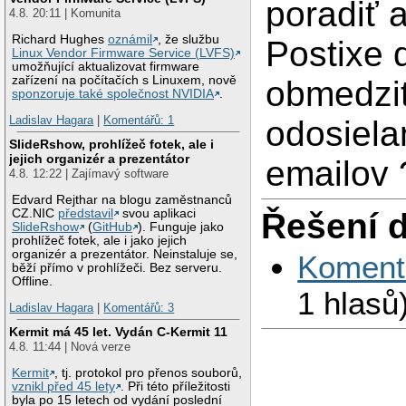
poradiť 
4.8. 20:11 | Komunita
Richard Hughes
oznámil
, že službu
Postixe 
Linux Vendor Firmware Service (LVFS)
umožňující aktualizovat firmware
zařízení na počítačích s Linuxem, nově
obmedzi
sponzoruje také společnost NVIDIA
.
Ladislav Hagara
|
Komentářů: 1
odosiela
SlideRshow, prohlížeč fotek, ale i
jejich organizér a prezentátor
emailov 
4.8. 12:22 | Zajímavý software
Edvard Rejthar na blogu zaměstnanců
CZ.NIC
představil
svou aplikaci
Řešení 
SlideRshow
(
GitHub
). Funguje jako
prohlížeč fotek, ale i jako jejich
organizér a prezentátor. Neinstaluje se,
Koment
běží přímo v prohlížeči. Bez serveru.
Offline.
1 hlasů
Ladislav Hagara
|
Komentářů: 3
Kermit má 45 let. Vydán C-Kermit 11
4.8. 11:44 | Nová verze
Kermit
, tj. protokol pro přenos souborů,
vznikl před 45 lety
. Při této příležitosti
byla po 15 letech od vydání poslední