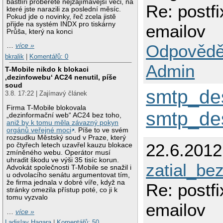
bastlíři proberete nejzajímavější věci, na
Re: postf
které jste narazili za poslední měsíc.
Pokud jde o novinky, řeč zcela jistě
přijde na systém INDX pro tiskárny
emailov
Průša, který na konci
Odpovědě
…
více »
bkralik
|
Komentářů: 0
Admin
T-Mobile nikdo k blokaci
‚dezinfowebu‘ AC24 nenutil, píše
soud
smtp_des
3.8. 17:22 | Zajímavý článek
Firma T-Mobile blokovala
smtp_des
„dezinformační web“ AC24 bez toho,
aniž by k tomu měla závazný pokyn
orgánů veřejné moci
. Píše to ve svém
rozsudku Městský soud v Praze, který
22.6.201
po čtyřech letech uzavřel kauzu blokace
zmíněného webu. Operátor musí
uhradit škodu ve výši 35 tisíc korun.
zatial_b
Advokát společnosti T-Mobile se snažil i
u odvolacího senátu argumentovat tím,
že firma jednala v dobré víře, když na
Re: postf
stránky omezila přístup poté, co ji k
tomu vyzvalo
emailov
…
více »
Ladislav Hagara
|
Komentářů: 50