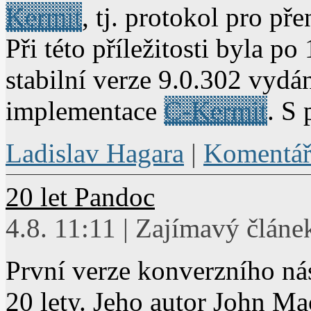
Kermit
, tj. protokol pro př
Při této příležitosti byla p
stabilní verze 9.0.302 vyd
implementace
C-Kermit
. S
Ladislav Hagara
|
Komentář
20 let Pandoc
4.8. 11:11 | Zajímavý článe
První verze konverzního ná
20 lety. Jeho autor John Ma