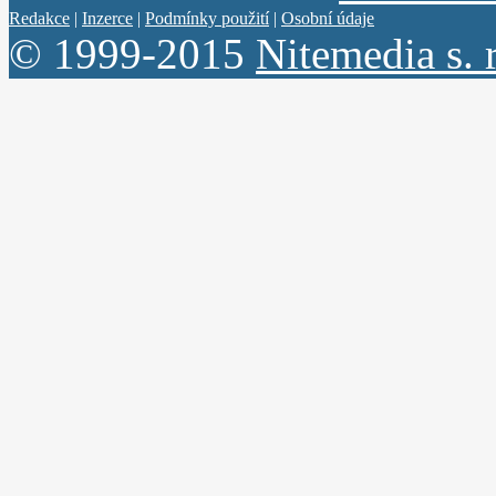
Redakce
|
Inzerce
|
Podmínky použití
|
Osobní údaje
© 1999-2015
Nitemedia s. r