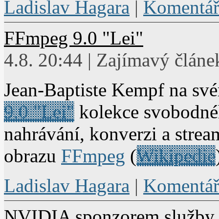
Ladislav Hagara
|
Komentář
FFmpeg 9.0 "Lei"
4.8. 20:44 | Zajímavý článe
Jean-Baptiste Kempf na sv
9.0 "Lei"
kolekce svobodné
nahrávání, konverzi a strea
obrazu
FFmpeg
(
Wikipedie
Ladislav Hagara
|
Komentář
NVIDIA sponzorem služby 