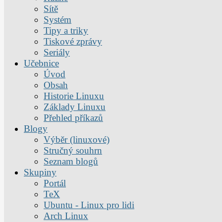
Sítě
Systém
Tipy a triky
Tiskové zprávy
Seriály
Učebnice
Úvod
Obsah
Historie Linuxu
Základy Linuxu
Přehled příkazů
Blogy
Výběr (linuxové)
Stručný souhrn
Seznam blogů
Skupiny
Portál
TeX
Ubuntu - Linux pro lidi
Arch Linux