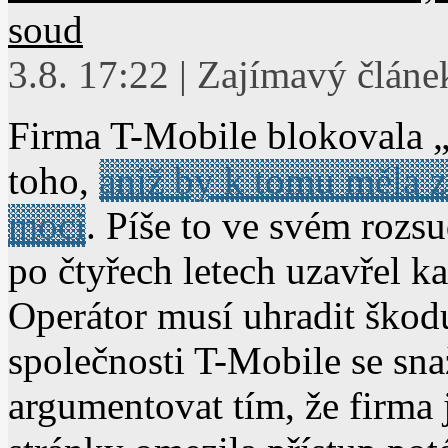
soud
3.8. 17:22 | Zajímavý článe
Firma T-Mobile blokovala 
toho,
aniž by k tomu měla 
moci
. Píše to ve svém rozs
po čtyřech letech uzavřel 
Operátor musí uhradit škodu
společnosti T-Mobile se sna
argumentovat tím, že firma 