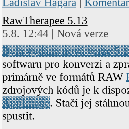
Ladislav Hagara
|
Komentář
RawTherapee 5.13
5.8. 12:44 | Nová verze
Byla vydána nová verze 5.
softwaru pro konverzi a zpra
primárně ve formátů RAW
zdrojových kódů je k dispoz
AppImage
. Stačí jej stáhno
spustit.