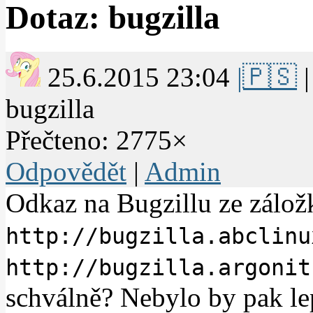
Dotaz: bugzilla
25.6.2015 23:04
|🇵🇸
|
bugzilla
Přečteno: 2775×
Odpovědět
|
Admin
Odkaz na Bugzillu ze záložk
http://bugzilla.abclinu
http://bugzilla.argonit
schválně? Nebylo by pak lep