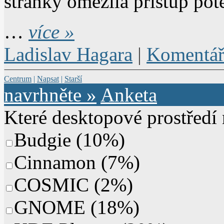
stránky omezila přístup pot
…
více »
Ladislav Hagara
|
Komentář
Centrum
|
Napsat
|
Starší
navrhněte »
Anketa
Které desktopové prostředí
Budgie
(
10%
)
Cinnamon
(
7%
)
COSMIC
(
2%
)
GNOME
(
18%
)