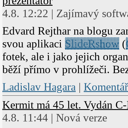
prezentátor
4.8. 12:22 | Zajímavý softw
Edvard Rejthar na blogu 
svou aplikaci
SlideRshow
(
fotek, ale i jako jejich orga
běží přímo v prohlížeči. Bez
Ladislav Hagara
|
Komentář
Kermit má 45 let. Vydán C
4.8. 11:44 | Nová verze