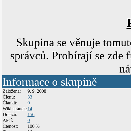
Skupina se věnuje tomuto
správců. Probírají se zde 
ná
Informace o skupině
Založena:
9. 9. 2008
Členů:
33
Článků:
0
Wiki stránek:
14
Dotazů:
156
Akcí:
0
Čtenost:
100 %