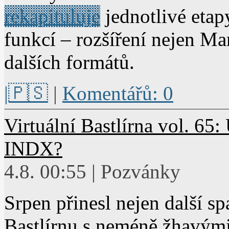
rekapituluje
jednotlivé etap
funkcí – rozšíření nejen 
dalších formátů.
|🇵🇸
|
Komentářů: 0
Virtuální Bastlírna vol. 65
INDX?
4.8. 00:55 | Pozvánky
Srpen přinesl nejen další spa
Bastlírnu s neméně žhavými