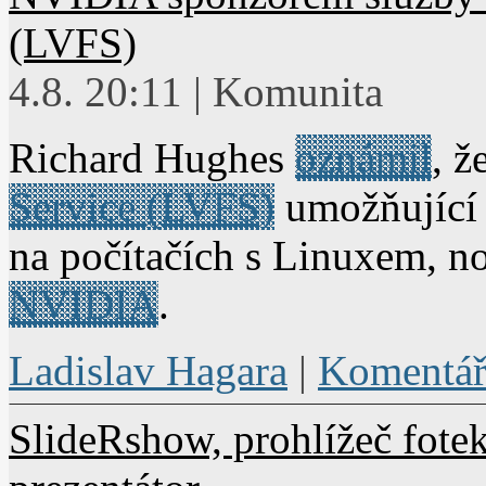
(LVFS)
4.8. 20:11 | Komunita
Richard Hughes
oznámil
, ž
Service (LVFS)
umožňující 
na počítačích s Linuxem, 
NVIDIA
.
Ladislav Hagara
|
Komentář
SlideRshow, prohlížeč fotek,