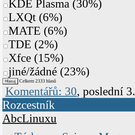
KDE Plasma
(
30%
)
LXQt
(
6%
)
MATE
(
6%
)
TDE
(
2%
)
Xfce
(
15%
)
jiné/žádné
(
23%
)
Celkem 2333 hlasů
Komentářů: 30
, poslední 3
Rozcestník
AbcLinuxu