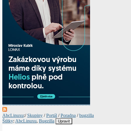
AbcLinuxu
:/
Skupiny
/
Portál
/
Poradna
/
bugzilla
Štítky
:
AbcLinuxu
,
Bugzilla
Upravit