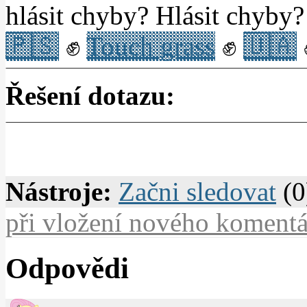
hlásit chyby? Hlásit chyby?
🇵🇸
✊
Touch grass
✊
🇺🇦
Řešení dotazu:
Nástroje:
Začni sledovat
(0
při vložení nového komentá
Odpovědi