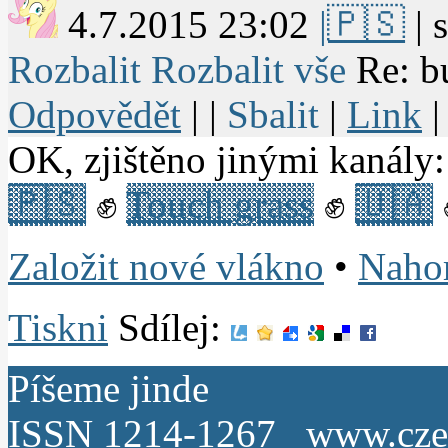
4.7.2015 23:02
|🇵🇸
| 
Rozbalit
Rozbalit vše
Re: b
Odpovědět
| |
Sbalit
|
Link
OK, zjištěno jinými kanály:
🇵🇸
✊
Touch grass
✊
🇺🇦
Založit nové vlákno
•
Naho
Tiskni
Sdílej:
Píšeme jinde
ISSN 1214-1267
www.czec