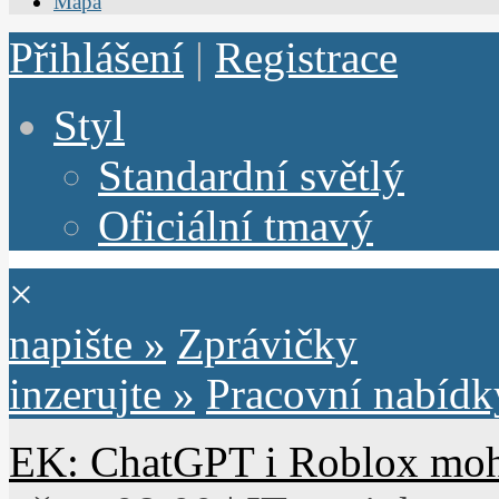
Mapa
Přihlášení
|
Registrace
Styl
Standardní světlý
Oficiální tmavý
×
napište »
Zprávičky
inzerujte »
Pracovní nabídk
EK: ChatGPT i Roblox moho