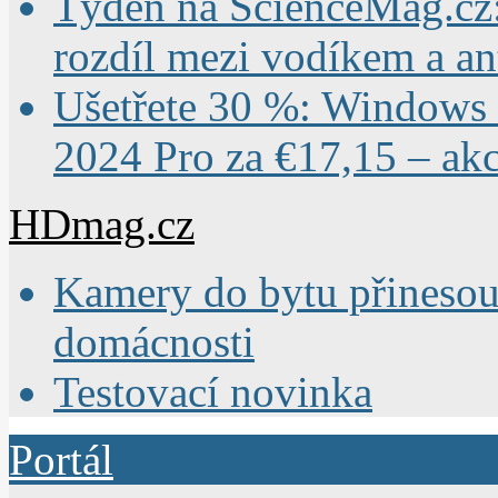
Týden na ScienceMag.cz:
rozdíl mezi vodíkem a an
Ušetřete 30 %: Windows 1
2024 Pro za €17,15 – ak
HDmag.cz
Kamery do bytu přinesou
domácnosti
Testovací novinka
Portál