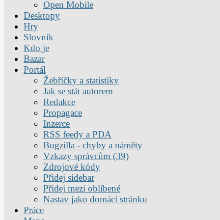
Open Mobile
Desktopy
Hry
Slovník
Kdo je
Bazar
Portál
Žebříčky a statistiky
Jak se stát autorem
Redakce
Propagace
Inzerce
RSS feedy a PDA
Bugzilla - chyby a náměty
Vzkazy správcům (39)
Zdrojové kódy
Přidej sidebar
Přidej mezi oblíbené
Nastav jako domácí stránku
Práce