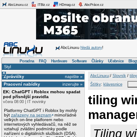
AbcLinuxu.cz
ITBiz.cz
HDmag.cz
AbcPráce.cz
AbcLinuxu
hledá autory
!
Poradna
FAQ
Hardware
Software
Články
Učebnice
Blog
Styl
×
AbcLinuxu
:/
Slovník
/
tili
Zprávičky
napište »
Pracovní nabídky
inzerujte »
Štítky
:
klávesnice
EK: ChatGPT i Roblox mohou spadat
tiling w
pod přísnější pravidla
včera 08:00 | IT novinky
manage
Platformy ChatGPT i Roblox by mohly
být
zařazeny na seznam
mimořádně
velkých on-line platforem nebo
internetových vyhledávačů, na něž se
vztahují zvláštní podmínky podle
Tiling 
nařízení o digitálních službách (DSA).