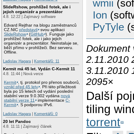
wmii
(sof
SlideRshow, prohlížeč fotek, ale i
Ion
(soft
jejich organizér a prezentátor
4.8. 12:22 | Zajímavý software
PyTyle
(s
Edvard Rejthar na blogu zaměstnanců
CZ.NIC
představil
svou aplikaci
SlideRshow
(
GitHub
). Funguje jako
prohlížeč fotek, ale i jako jejich
organizér a prezentátor. Neinstaluje se,
Dokument v
běží přímo v prohlížeči. Bez serveru.
Offline.
2.11.2010 
Ladislav Hagara
|
Komentářů: 11
3.11.2010 
Kermit má 45 let. Vydán C-Kermit 11
4.8. 11:44 | Nová verze
2095×
Kermit
, tj. protokol pro přenos souborů,
vznikl před 45 lety
. Při této příležitosti
byla po 15 letech od vydání poslední
Další po
stabilní verze 9.0.302 vydána
nová
stabilní verze 11
implementace
C-
tiling w
Kermit
. S podporou IPv6.
Ladislav Hagara
|
Komentářů: 0
torrent
20 let Pandoc
4.8. 11:11 | Zajímavý článek