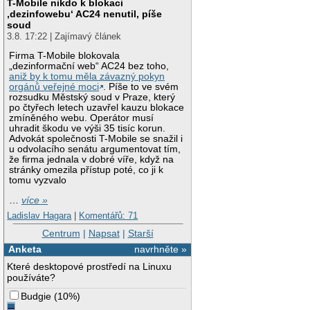
T-Mobile nikdo k blokaci
‚dezinfowebu‘ AC24 nenutil, píše
soud
3.8. 17:22 | Zajímavý článek
Firma T-Mobile blokovala
„dezinformační web“ AC24 bez toho,
aniž by k tomu měla závazný pokyn
orgánů veřejné moci
. Píše to ve svém
rozsudku Městský soud v Praze, který
po čtyřech letech uzavřel kauzu blokace
zmíněného webu. Operátor musí
uhradit škodu ve výši 35 tisíc korun.
Advokát společnosti T-Mobile se snažil i
u odvolacího senátu argumentovat tím,
že firma jednala v dobré víře, když na
stránky omezila přístup poté, co ji k
tomu vyzvalo
…
více »
Ladislav Hagara
|
Komentářů: 71
Centrum
|
Napsat
|
Starší
Anketa
navrhněte »
Které desktopové prostředí na Linuxu
používáte?
Budgie
(
10%
)