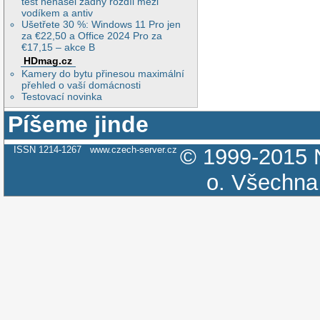
test nenašel žádný rozdíl mezi
vodíkem a antiv
Ušetřete 30 %: Windows 11 Pro jen
za €22,50 a Office 2024 Pro za
€17,15 – akce B
HDmag.cz
Kamery do bytu přinesou maximální
přehled o vaší domácnosti
Testovací novinka
Píšeme jinde
ISSN 1214-1267
www.czech-server.cz
© 1999-2015
o.
Všechna 