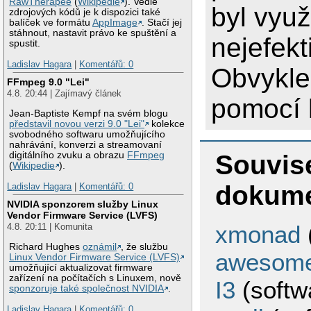
RawTherapee
(
Wikipedie
). Vedle
byl využ
zdrojových kódů je k dispozici také
balíček ve formátu
AppImage
. Stačí jej
stáhnout, nastavit právo ke spuštění a
nejefekt
spustit.
Ladislav Hagara
|
Komentářů: 0
Obvykle
FFmpeg 9.0 "Lei"
4.8. 20:44 | Zajímavý článek
pomocí 
Jean-Baptiste Kempf na svém blogu
představil novou verzi 9.0 "Lei"
kolekce
svobodného softwaru umožňujícího
nahrávání, konverzi a streamovaní
Souvise
digitálního zvuku a obrazu
FFmpeg
(
Wikipedie
).
dokum
Ladislav Hagara
|
Komentářů: 0
NVIDIA sponzorem služby Linux
Vendor Firmware Service (LVFS)
xmonad
4.8. 20:11 | Komunita
Richard Hughes
oznámil
, že službu
awesom
Linux Vendor Firmware Service (LVFS)
umožňující aktualizovat firmware
zařízení na počítačích s Linuxem, nově
I3
(softw
sponzoruje také společnost NVIDIA
.
Ladislav Hagara
|
Komentářů: 0