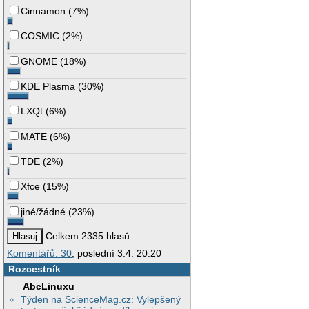
Cinnamon
(
7%
)
COSMIC
(
2%
)
GNOME
(
18%
)
KDE Plasma
(
30%
)
LXQt
(
6%
)
MATE
(
6%
)
TDE
(
2%
)
Xfce
(
15%
)
jiné/žádné
(
23%
)
Celkem 2335 hlasů
Komentářů: 30
, poslední 3.4. 20:20
Rozcestník
AbcLinuxu
Týden na ScienceMag.cz: Vylepšený