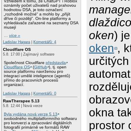
Vzhledem k tomu, že ChatGPT i Roblox
oznámily počet uživatelů nad prahovou
manage
hodnotou DSA, je toto označení
„rozhodně možné“ a mohlo by „přijít
dlaždic
dříve či později“. On-line platformy a
vyhledávače zařazené na seznamy DSA
musejí
oken
) j
…
více »
Ladislav Hagara
|
Komentářů: 4
oken
, 
Cloudflare OS
5.8. 17:00 | Zajímavý software
určitých
Společnost Cloudflare
představila
Cloudflare OS
(
GitHub
), tj. open
automat
source platformu navrženou pro
integraci umělé inteligence (agentů)
přímo do pracovních procesů
rozděluj
organizací.
Ladislav Hagara
|
Komentářů: 0
obrazov
RawTherapee 5.13
5.8. 12:44 | Nová verze
okna ta
Byla vydána nová verze 5.13
svobodného multiplatformního softwaru
prostor
pro konverzi a zpracování digitálních
fotografií primárně ve formátů RAW