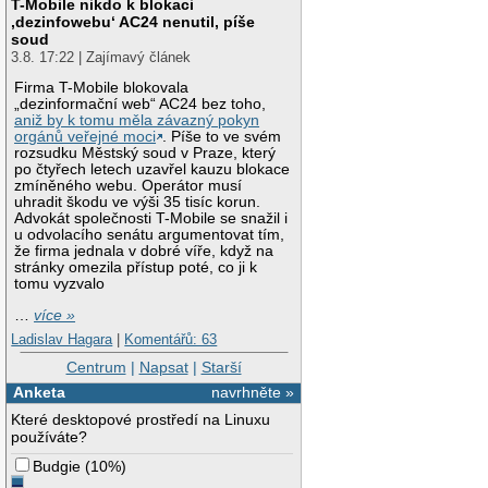
T-Mobile nikdo k blokaci
‚dezinfowebu‘ AC24 nenutil, píše
soud
3.8. 17:22 | Zajímavý článek
Firma T-Mobile blokovala
„dezinformační web“ AC24 bez toho,
aniž by k tomu měla závazný pokyn
orgánů veřejné moci
. Píše to ve svém
rozsudku Městský soud v Praze, který
po čtyřech letech uzavřel kauzu blokace
zmíněného webu. Operátor musí
uhradit škodu ve výši 35 tisíc korun.
Advokát společnosti T-Mobile se snažil i
u odvolacího senátu argumentovat tím,
že firma jednala v dobré víře, když na
stránky omezila přístup poté, co ji k
tomu vyzvalo
…
více »
Ladislav Hagara
|
Komentářů: 63
Centrum
|
Napsat
|
Starší
Anketa
navrhněte »
Které desktopové prostředí na Linuxu
používáte?
Budgie
(
10%
)