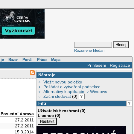
Rozšířené hledání
 je
Bazar
Portál
Práce
Mapa
Přihlášení
|
Registrace
Nástroje
Vložit novou položku
Požádat o vytvoření podsekce
Alternativy k aplikacím z Windows
Začni sledovat
(0)
?
Filtr
?
Uživatelské rozhraní (0)
Poslední úprava
Licence (0)
27.2.2011
27.2.2011
15.3.2014