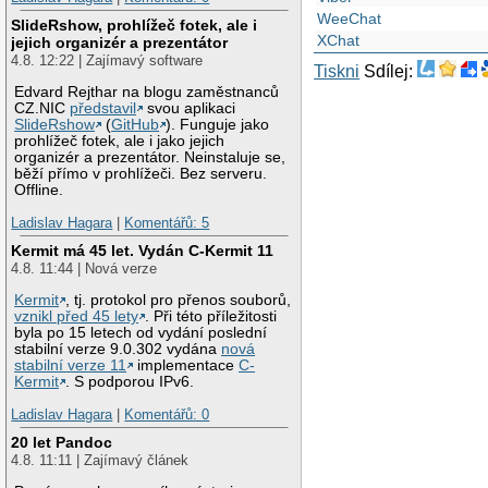
WeeChat
SlideRshow, prohlížeč fotek, ale i
XChat
jejich organizér a prezentátor
4.8. 12:22 | Zajímavý software
Tiskni
Sdílej:
Edvard Rejthar na blogu zaměstnanců
CZ.NIC
představil
svou aplikaci
SlideRshow
(
GitHub
). Funguje jako
prohlížeč fotek, ale i jako jejich
organizér a prezentátor. Neinstaluje se,
běží přímo v prohlížeči. Bez serveru.
Offline.
Ladislav Hagara
|
Komentářů: 5
Kermit má 45 let. Vydán C-Kermit 11
4.8. 11:44 | Nová verze
Kermit
, tj. protokol pro přenos souborů,
vznikl před 45 lety
. Při této příležitosti
byla po 15 letech od vydání poslední
stabilní verze 9.0.302 vydána
nová
stabilní verze 11
implementace
C-
Kermit
. S podporou IPv6.
Ladislav Hagara
|
Komentářů: 0
20 let Pandoc
4.8. 11:11 | Zajímavý článek