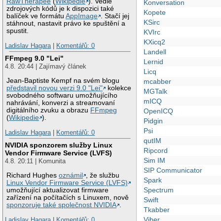
RawTherapee
(
Wikipedie
). Vedle
Konversation
zdrojových kódů je k dispozici také
Kopete
balíček ve formátu
AppImage
. Stačí jej
KSirc
stáhnout, nastavit právo ke spuštění a
spustit.
KVIrc
KXicq2
Ladislav Hagara
|
Komentářů: 0
Landell
FFmpeg 9.0 "Lei"
Lernid
4.8. 20:44 | Zajímavý článek
Licq
Jean-Baptiste Kempf na svém blogu
mcabber
představil novou verzi 9.0 "Lei"
kolekce
MGTalk
svobodného softwaru umožňujícího
mICQ
nahrávání, konverzi a streamovaní
digitálního zvuku a obrazu
FFmpeg
OpenICQ
(
Wikipedie
).
Pidgin
Psi
Ladislav Hagara
|
Komentářů: 0
qutIM
NVIDIA sponzorem služby Linux
Ripcord
Vendor Firmware Service (LVFS)
Sim IM
4.8. 20:11 | Komunita
SIP Communicator
Richard Hughes
oznámil
, že službu
Spark
Linux Vendor Firmware Service (LVFS)
Spectrum
umožňující aktualizovat firmware
zařízení na počítačích s Linuxem, nově
Swift
sponzoruje také společnost NVIDIA
.
Tkabber
Viber
Ladislav Hagara
|
Komentářů: 0