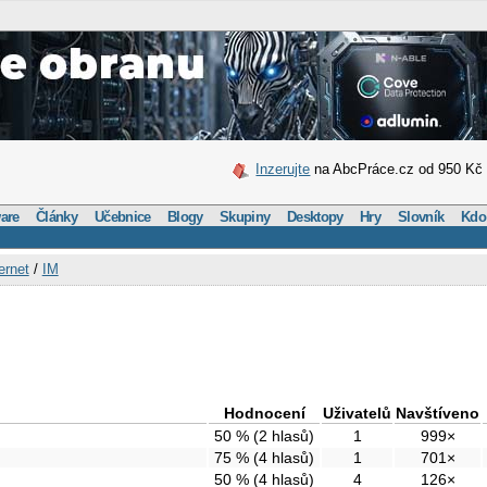
Inzerujte
na AbcPráce.cz od 950 Kč
are
Články
Učebnice
Blogy
Skupiny
Desktopy
Hry
Slovník
Kdo
ernet
/
IM
Hodnocení
Uživatelů
Navštíveno
50 % (2 hlasů)
1
999×
75 % (4 hlasů)
1
701×
50 % (4 hlasů)
4
126×