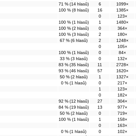
71 % (14 hlasů)
6
1099×
100 % (8 hlasů)
16
1385×
0
123×
100 % (1 hlasů)
1
1480×
100 % (2 hlasů)
0
364×
100 % (3 hlasů)
2
180×
67 % (6 hlasů)
2
1248×
0
105×
100 % (1 hlasů)
0
84×
33 % (3 hlasů)
0
132×
83 % (35 hlasů)
11
2728×
93 % (46 hlasů)
57
1620×
50 % (2 hlasů)
1
1327×
0 % (1 hlasů)
0
217×
1
123×
0
182×
92 % (12 hlasů)
27
304×
84 % (19 hlasů)
13
977×
50 % (2 hlasů)
0
719×
100 % (1 hlasů)
1
158×
0
163×
0 % (1 hlasů)
0
102×