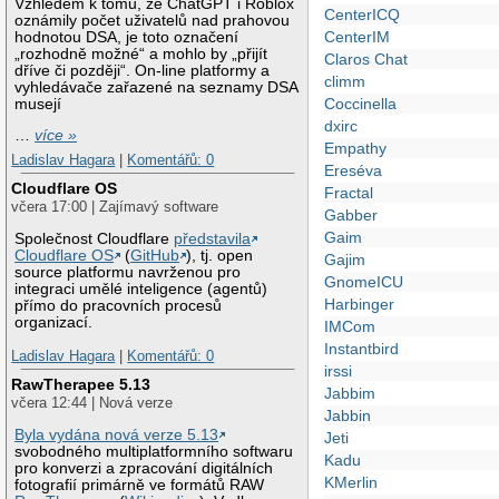
Vzhledem k tomu, že ChatGPT i Roblox
CenterICQ
oznámily počet uživatelů nad prahovou
CenterIM
hodnotou DSA, je toto označení
„rozhodně možné“ a mohlo by „přijít
Claros Chat
dříve či později“. On-line platformy a
climm
vyhledávače zařazené na seznamy DSA
Coccinella
musejí
dxirc
…
více »
Empathy
Ladislav Hagara
|
Komentářů: 0
Ereséva
Cloudflare OS
Fractal
včera 17:00 | Zajímavý software
Gabber
Gaim
Společnost Cloudflare
představila
Cloudflare OS
(
GitHub
), tj. open
Gajim
source platformu navrženou pro
GnomeICU
integraci umělé inteligence (agentů)
Harbinger
přímo do pracovních procesů
organizací.
IMCom
Instantbird
Ladislav Hagara
|
Komentářů: 0
irssi
RawTherapee 5.13
Jabbim
včera 12:44 | Nová verze
Jabbin
Byla vydána nová verze 5.13
Jeti
svobodného multiplatformního softwaru
Kadu
pro konverzi a zpracování digitálních
KMerlin
fotografií primárně ve formátů RAW