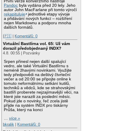
První verze konverzního nástroje
Pandoc
byla vydána před 20 lety. Jeho
autor John MacFarlane při tomto výročí
rekapituluje
jednotlivé etapy vývoje
a přidávání nových funkcí – rozšíření
nejen Markdownu a podporu mnoha
dalších formátů.
|🇵🇸
|
Komentářů: 0
Virtuální Bastlírna vol. 65: Už vám
dorazil předobjednaný INDX?
4.8. 00:55 | Pozvánky
Srpen přinesl nejen další spalující
vedro, ale také Virtuální Bastlírnu s
neméně žhavými novinkami. Využijte
tedy předpovědi na deštivý čtvrteční
večer a od 20:00 se připojte online k
tomuto neformálnímu setkání kutilů,
techniků a vědců, kde se strahovskými
bastlíři proberete nejzajímavější věci, na
které jste narazili za poslední měsíc.
Pokud jde o novinky, řeč zcela jistě
přijde na systém INDX pro tiskárny
Průša, který na konci
…
více »
bkralik
|
Komentářů: 0