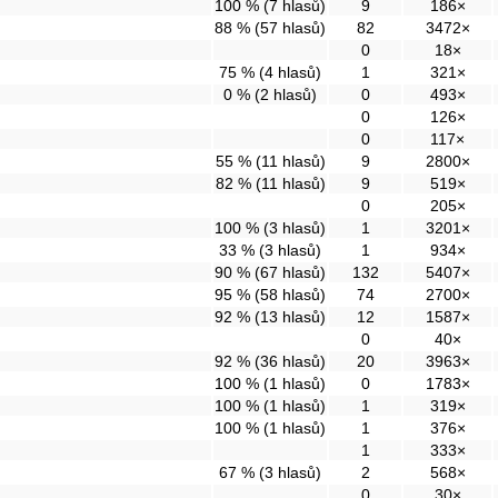
100 % (7 hlasů)
9
186×
88 % (57 hlasů)
82
3472×
0
18×
75 % (4 hlasů)
1
321×
0 % (2 hlasů)
0
493×
0
126×
0
117×
55 % (11 hlasů)
9
2800×
82 % (11 hlasů)
9
519×
0
205×
100 % (3 hlasů)
1
3201×
33 % (3 hlasů)
1
934×
90 % (67 hlasů)
132
5407×
95 % (58 hlasů)
74
2700×
92 % (13 hlasů)
12
1587×
0
40×
92 % (36 hlasů)
20
3963×
100 % (1 hlasů)
0
1783×
100 % (1 hlasů)
1
319×
100 % (1 hlasů)
1
376×
1
333×
67 % (3 hlasů)
2
568×
0
30×