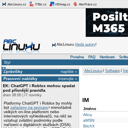
AbcLinuxu.cz
ITBiz.cz
HDmag.cz
AbcPráce.cz
AbcLinuxu
hledá autory
!
Poradna
FAQ
Hardware
Softw
Styl
×
AbcLinuxu
:/
Software
/
Int
Zprávičky
napište »
Pracovní nabídky
inzerujte »
EK: ChatGPT i Roblox mohou spadat
pod přísnější pravidla
dnes 08:00 | IT novinky
IM
Platformy ChatGPT i Roblox by mohly
být
zařazeny na seznam
mimořádně
Jméno
velkých on-line platforem nebo
Alicq
internetových vyhledávačů, na něž se
aMSN
vztahují zvláštní podmínky podle
nařízení o digitálních službách (DSA).
BitchX