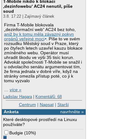
T-Mobile nikdo k blokaci
‚dezinfowebu‘ AC24 nenutil, píše
soud
3.8. 17:22 | Zajímavý článek
Firma T-Mobile blokovala
„dezinformační web“ AC24 bez toho,
aniž by k tomu měla závazný pokyn
orgánů veřejné moci
. Píše to ve svém
rozsudku Městský soud v Praze, který
po čtyřech letech uzavřel kauzu blokace
zmíněného webu. Operátor musí
uhradit škodu ve výši 35 tisíc korun.
Advokát společnosti T-Mobile se snažil i
u odvolacího senátu argumentovat tím,
že firma jednala v dobré víře, když na
stránky omezila přístup poté, co ji k
tomu vyzvalo
…
více »
Ladislav Hagara
|
Komentářů: 68
Centrum
|
Napsat
|
Starší
Anketa
navrhněte »
Které desktopové prostředí na Linuxu
používáte?
Budgie
(
10%
)