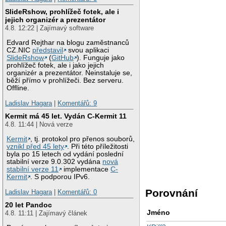
SlideRshow, prohlížeč fotek, ale i
jejich organizér a prezentátor
4.8. 12:22 | Zajímavý software
Edvard Rejthar na blogu zaměstnanců
CZ.NIC
představil
svou aplikaci
SlideRshow
(
GitHub
). Funguje jako
prohlížeč fotek, ale i jako jejich
organizér a prezentátor. Neinstaluje se,
běží přímo v prohlížeči. Bez serveru.
Offline.
Ladislav Hagara
|
Komentářů: 9
Kermit má 45 let. Vydán C-Kermit 11
4.8. 11:44 | Nová verze
Kermit
, tj. protokol pro přenos souborů,
vznikl před 45 lety
. Při této příležitosti
byla po 15 letech od vydání poslední
stabilní verze 9.0.302 vydána
nová
stabilní verze 11
implementace
C-
Kermit
. S podporou IPv6.
Porovnání
Ladislav Hagara
|
Komentářů: 0
20 let Pandoc
Jméno
4.8. 11:11 | Zajímavý článek