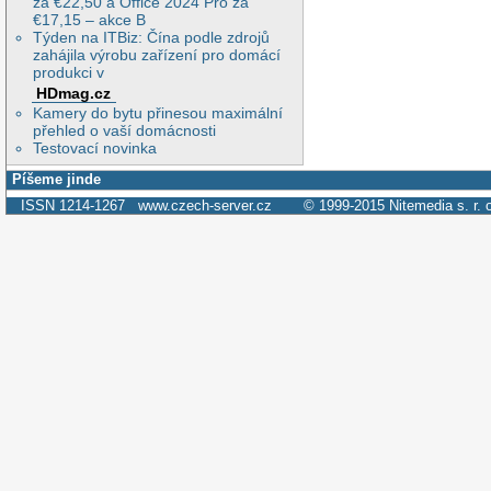
za €22,50 a Office 2024 Pro za
€17,15 – akce B
Týden na ITBiz: Čína podle zdrojů
zahájila výrobu zařízení pro domácí
produkci v
HDmag.cz
Kamery do bytu přinesou maximální
přehled o vaší domácnosti
Testovací novinka
Píšeme jinde
ISSN 1214-1267
www.czech-server.cz
© 1999-2015
Nitemedia s. r. 