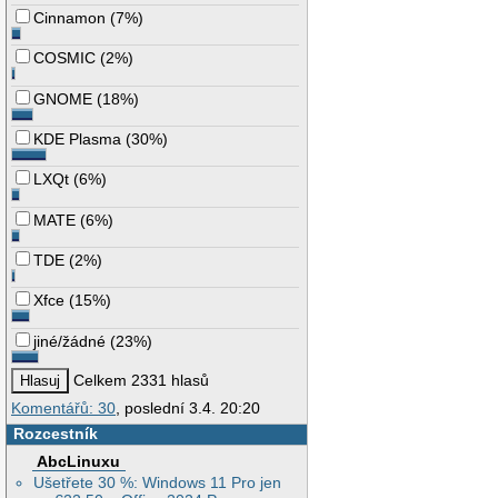
Cinnamon
(
7%
)
COSMIC
(
2%
)
GNOME
(
18%
)
KDE Plasma
(
30%
)
LXQt
(
6%
)
MATE
(
6%
)
TDE
(
2%
)
Xfce
(
15%
)
jiné/žádné
(
23%
)
Celkem 2331 hlasů
Komentářů: 30
, poslední 3.4. 20:20
Rozcestník
AbcLinuxu
Ušetřete 30 %: Windows 11 Pro jen