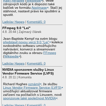
RawTherapee
(
Wikipedie
). Vedle
zdrojových kódů je k dispozici také
balíček ve formátu
AppImage
. Stačí jej
stáhnout, nastavit právo ke spuštění a
spustit.
Ladislav Hagara
|
Komentářů: 0
FFmpeg 9.0 "Lei"
4.8. 20:44 | Zajímavý článek
Jean-Baptiste Kempf na svém blogu
představil novou verzi 9.0 "Lei"
kolekce
svobodného softwaru umožňujícího
nahrávání, konverzi a streamovaní
digitálního zvuku a obrazu
FFmpeg
(
Wikipedie
).
Ladislav Hagara
|
Komentářů: 0
NVIDIA sponzorem služby Linux
Vendor Firmware Service (LVFS)
4.8. 20:11 | Komunita
Richard Hughes
oznámil
, že službu
Linux Vendor Firmware Service (LVFS)
umožňující aktualizovat firmware
zařízení na počítačích s Linuxem, nově
sponzoruje také společnost NVIDIA
.
Ladislav Hagara
|
Komentářů: 0