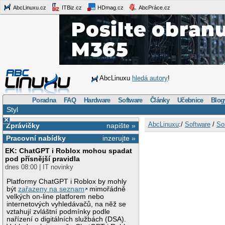
AbcLinuxu.cz
ITBiz.cz
HDmag.cz
AbcPráce.cz
AbcLinuxu
hledá autory
!
Poradna
FAQ
Hardware
Software
Články
Učebnice
Blog
Styl
×
AbcLinuxu
:/
Software
/
So
Zprávičky
napište »
Pracovní nabídky
inzerujte »
EK: ChatGPT i Roblox mohou spadat
pod přísnější pravidla
dnes 08:00 | IT novinky
Platformy ChatGPT i Roblox by mohly
být
zařazeny na seznam
mimořádně
velkých on-line platforem nebo
internetových vyhledávačů, na něž se
vztahují zvláštní podmínky podle
nařízení o digitálních službách (DSA).