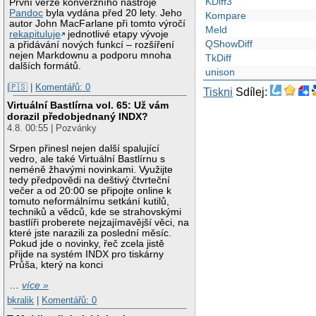
KDiff3
První verze konverzního nástroje
Pandoc
byla vydána před 20 lety. Jeho
Kompare
autor John MacFarlane při tomto výročí
Meld
rekapituluje
jednotlivé etapy vývoje
QShowDiff
a přidávání nových funkcí – rozšíření
nejen Markdownu a podporu mnoha
TkDiff
dalších formátů.
unison
|🇵🇸
|
Komentářů: 0
Tiskni
Sdílej:
Virtuální Bastlírna vol. 65: Už vám
dorazil předobjednaný INDX?
4.8. 00:55 | Pozvánky
Srpen přinesl nejen další spalující
vedro, ale také Virtuální Bastlírnu s
neméně žhavými novinkami. Využijte
tedy předpovědi na deštivý čtvrteční
večer a od 20:00 se připojte online k
tomuto neformálnímu setkání kutilů,
techniků a vědců, kde se strahovskými
bastlíři proberete nejzajímavější věci, na
které jste narazili za poslední měsíc.
Pokud jde o novinky, řeč zcela jistě
přijde na systém INDX pro tiskárny
Průša, který na konci
…
více »
bkralik
|
Komentářů: 0