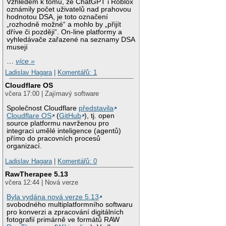
Vzhledem k tomu, že ChatGPT i Roblox
oznámily počet uživatelů nad prahovou
hodnotou DSA, je toto označení
„rozhodně možné“ a mohlo by „přijít
dříve či později“. On-line platformy a
vyhledávače zařazené na seznamy DSA
musejí
…
více »
Ladislav Hagara
|
Komentářů: 1
Cloudflare OS
včera 17:00 | Zajímavý software
Společnost Cloudflare
představila
Cloudflare OS
(
GitHub
), tj. open
source platformu navrženou pro
integraci umělé inteligence (agentů)
přímo do pracovních procesů
organizací.
Ladislav Hagara
|
Komentářů: 0
RawTherapee 5.13
včera 12:44 | Nová verze
Byla vydána nová verze 5.13
svobodného multiplatformního softwaru
pro konverzi a zpracování digitálních
fotografií primárně ve formátů RAW