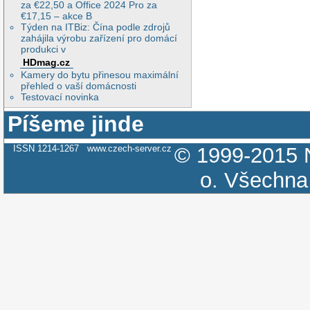
za €22,50 a Office 2024 Pro za
€17,15 – akce B
Týden na ITBiz: Čína podle zdrojů
zahájila výrobu zařízení pro domácí
produkci v
HDmag.cz
Kamery do bytu přinesou maximální
přehled o vaší domácnosti
Testovací novinka
Píšeme jinde
ISSN 1214-1267
www.czech-server.cz
© 1999-2015
o.
Všechna 