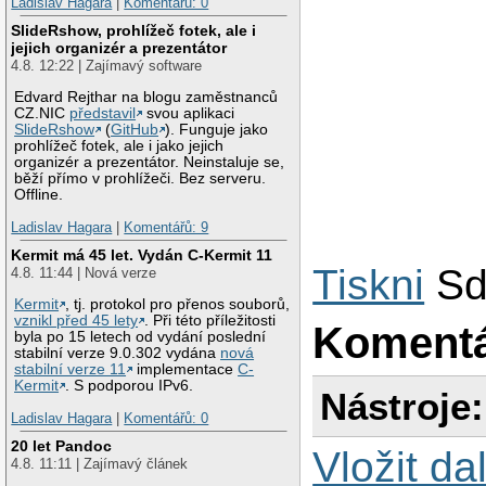
Ladislav Hagara
|
Komentářů: 0
SlideRshow, prohlížeč fotek, ale i
jejich organizér a prezentátor
4.8. 12:22 | Zajímavý software
Edvard Rejthar na blogu zaměstnanců
CZ.NIC
představil
svou aplikaci
SlideRshow
(
GitHub
). Funguje jako
prohlížeč fotek, ale i jako jejich
organizér a prezentátor. Neinstaluje se,
běží přímo v prohlížeči. Bez serveru.
Offline.
Ladislav Hagara
|
Komentářů: 9
Kermit má 45 let. Vydán C-Kermit 11
Tiskni
Sd
4.8. 11:44 | Nová verze
Kermit
, tj. protokol pro přenos souborů,
vznikl před 45 lety
. Při této příležitosti
Koment
byla po 15 letech od vydání poslední
stabilní verze 9.0.302 vydána
nová
stabilní verze 11
implementace
C-
Kermit
. S podporou IPv6.
Nástroje:
Ladislav Hagara
|
Komentářů: 0
20 let Pandoc
Vložit da
4.8. 11:11 | Zajímavý článek