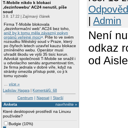
T-Mobile nikdo k blokaci
Odpověd
‚dezinfowebu‘ AC24 nenutil, píše
soud
3.8. 17:22 | Zajímavý článek
|
Admin
Firma T-Mobile blokovala
„dezinformační web“ AC24 bez toho,
Není nut
aniž by k tomu měla závazný pokyn
orgánů veřejné moci
. Píše to ve svém
rozsudku Městský soud v Praze, který
odkaz r
po čtyřech letech uzavřel kauzu blokace
zmíněného webu. Operátor musí
uhradit škodu ve výši 35 tisíc korun.
od Aisle
Advokát společnosti T-Mobile se snažil i
u odvolacího senátu argumentovat tím,
že firma jednala v dobré víře, když na
stránky omezila přístup poté, co ji k
tomu vyzvalo
…
více »
Ladislav Hagara
|
Komentářů: 68
Centrum
|
Napsat
|
Starší
Anketa
navrhněte »
Které desktopové prostředí na Linuxu
používáte?
Budgie
(
10%
)