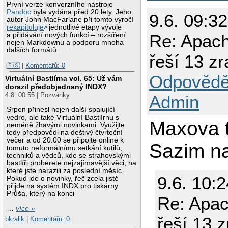
První verze konverzního nástroje
Pandoc
byla vydána před 20 lety. Jeho
9.6. 09:3
autor John MacFarlane při tomto výročí
rekapituluje
jednotlivé etapy vývoje
a přidávání nových funkcí – rozšíření
Re: Apach
nejen Markdownu a podporu mnoha
dalších formátů.
řeší 13 zr
|🇵🇸
|
Komentářů: 0
Odpovědě
Virtuální Bastlírna vol. 65: Už vám
dorazil předobjednaný INDX?
4.8. 00:55 | Pozvánky
Admin
Srpen přinesl nejen další spalující
vedro, ale také Virtuální Bastlírnu s
Maxova t
neméně žhavými novinkami. Využijte
tedy předpovědi na deštivý čtvrteční
večer a od 20:00 se připojte online k
Sazim na
tomuto neformálnímu setkání kutilů,
techniků a vědců, kde se strahovskými
bastlíři proberete nejzajímavější věci, na
které jste narazili za poslední měsíc.
9.6. 10:
Pokud jde o novinky, řeč zcela jistě
přijde na systém INDX pro tiskárny
Průša, který na konci
Re: Apac
…
více »
řeší 13 z
bkralik
|
Komentářů: 0