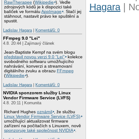
RawTherapee
(
Wikipedie
). Vedle
Hagara
| N
zdrojových kódů je k dispozici také
balíček ve formátu
AppImage
. Stačí jej
stáhnout, nastavit právo ke spuštění a
spustit.
Ladislav Hagara
|
Komentářů: 0
FFmpeg 9.0 "Lei"
4.8. 20:44 | Zajímavý článek
Jean-Baptiste Kempf na svém blogu
představil novou verzi 9.0 "Lei"
kolekce
svobodného softwaru umožňujícího
nahrávání, konverzi a streamovaní
digitálního zvuku a obrazu
FFmpeg
(
Wikipedie
).
Ladislav Hagara
|
Komentářů: 0
NVIDIA sponzorem služby Linux
Vendor Firmware Service (LVFS)
4.8. 20:11 | Komunita
Richard Hughes
oznámil
, že službu
Linux Vendor Firmware Service (LVFS)
umožňující aktualizovat firmware
zařízení na počítačích s Linuxem, nově
sponzoruje také společnost NVIDIA
.