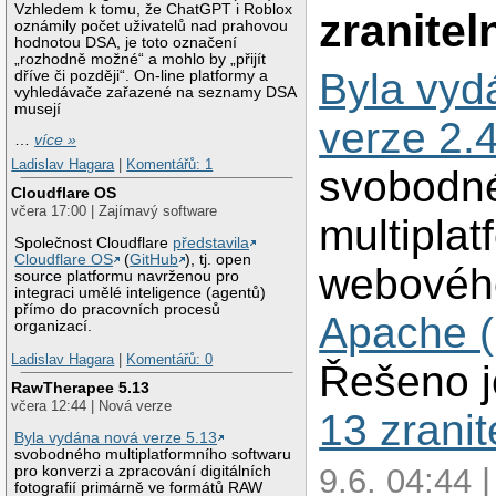
Vzhledem k tomu, že ChatGPT i Roblox
zranitel
oznámily počet uživatelů nad prahovou
hodnotou DSA, je toto označení
„rozhodně možné“ a mohlo by „přijít
Byla vyd
dříve či později“. On-line platformy a
vyhledávače zařazené na seznamy DSA
musejí
verze 2.
…
více »
Ladislav Hagara
|
Komentářů: 1
svobodn
Cloudflare OS
včera 17:00 | Zajímavý software
multipla
Společnost Cloudflare
představila
Cloudflare OS
(
GitHub
), tj. open
webovéh
source platformu navrženou pro
integraci umělé inteligence (agentů)
přímo do pracovních procesů
Apache (
organizací.
Ladislav Hagara
|
Komentářů: 0
Řešeno j
RawTherapee 5.13
včera 12:44 | Nová verze
13 zranit
Byla vydána nová verze 5.13
svobodného multiplatformního softwaru
9.6. 04:44 
pro konverzi a zpracování digitálních
fotografií primárně ve formátů RAW