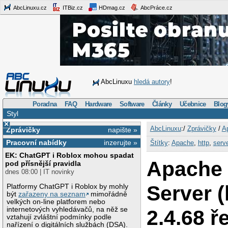
AbcLinuxu.cz
ITBiz.cz
HDmag.cz
AbcPráce.cz
AbcLinuxu
hledá autory
!
Poradna
FAQ
Hardware
Software
Články
Učebnice
Blog
Styl
×
AbcLinuxu
:/
Zprávičky
/
Ap
Zprávičky
napište »
Pracovní nabídky
inzerujte »
Štítky
:
Apache
,
http
,
serv
EK: ChatGPT i Roblox mohou spadat
Apache
pod přísnější pravidla
dnes 08:00 | IT novinky
Server (
Platformy ChatGPT i Roblox by mohly
být
zařazeny na seznam
mimořádně
velkých on-line platforem nebo
internetových vyhledávačů, na něž se
2.4.68 ř
vztahují zvláštní podmínky podle
nařízení o digitálních službách (DSA).