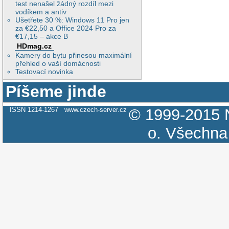
test nenašel žádný rozdíl mezi
vodíkem a antiv
Ušetřete 30 %: Windows 11 Pro jen
za €22,50 a Office 2024 Pro za
€17,15 – akce B
HDmag.cz
Kamery do bytu přinesou maximální
přehled o vaší domácnosti
Testovací novinka
Píšeme jinde
ISSN 1214-1267
www.czech-server.cz
© 1999-2015
o.
Všechna 