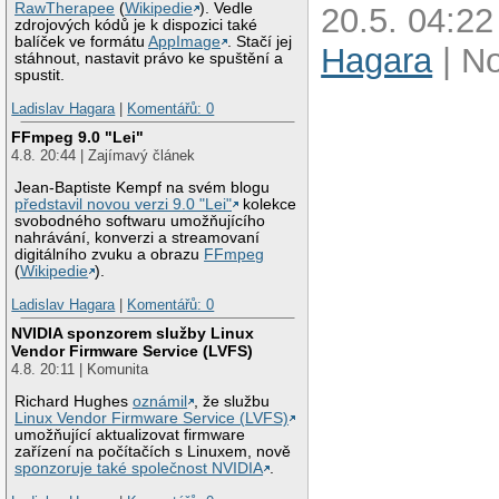
RawTherapee
(
Wikipedie
). Vedle
20.5. 04:22
zdrojových kódů je k dispozici také
balíček ve formátu
AppImage
. Stačí jej
Hagara
| N
stáhnout, nastavit právo ke spuštění a
spustit.
Ladislav Hagara
|
Komentářů: 0
FFmpeg 9.0 "Lei"
4.8. 20:44 | Zajímavý článek
Jean-Baptiste Kempf na svém blogu
představil novou verzi 9.0 "Lei"
kolekce
svobodného softwaru umožňujícího
nahrávání, konverzi a streamovaní
digitálního zvuku a obrazu
FFmpeg
(
Wikipedie
).
Ladislav Hagara
|
Komentářů: 0
NVIDIA sponzorem služby Linux
Vendor Firmware Service (LVFS)
4.8. 20:11 | Komunita
Richard Hughes
oznámil
, že službu
Linux Vendor Firmware Service (LVFS)
umožňující aktualizovat firmware
zařízení na počítačích s Linuxem, nově
sponzoruje také společnost NVIDIA
.