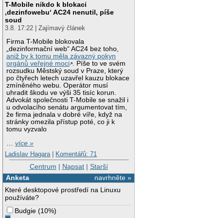
T-Mobile nikdo k blokaci
‚dezinfowebu‘ AC24 nenutil, píše
soud
3.8. 17:22 | Zajímavý článek
Firma T-Mobile blokovala
„dezinformační web“ AC24 bez toho,
aniž by k tomu měla závazný pokyn
orgánů veřejné moci
. Píše to ve svém
rozsudku Městský soud v Praze, který
po čtyřech letech uzavřel kauzu blokace
zmíněného webu. Operátor musí
uhradit škodu ve výši 35 tisíc korun.
Advokát společnosti T-Mobile se snažil i
u odvolacího senátu argumentovat tím,
že firma jednala v dobré víře, když na
stránky omezila přístup poté, co ji k
tomu vyzvalo
…
více »
Ladislav Hagara
|
Komentářů: 71
Centrum
|
Napsat
|
Starší
Anketa
navrhněte »
Které desktopové prostředí na Linuxu
používáte?
Budgie
(
10%
)