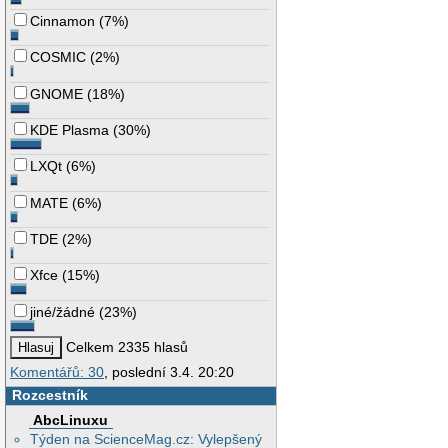
Cinnamon
(
7%
)
COSMIC
(
2%
)
GNOME
(
18%
)
KDE Plasma
(
30%
)
LXQt
(
6%
)
MATE
(
6%
)
TDE
(
2%
)
Xfce
(
15%
)
jiné/žádné
(
23%
)
Celkem 2335 hlasů
Komentářů: 30
, poslední 3.4. 20:20
Rozcestník
AbcLinuxu
Týden na ScienceMag.cz: Vylepšený