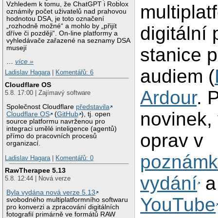
Vzhledem k tomu, že ChatGPT i Roblox
multiplat
oznámily počet uživatelů nad prahovou
hodnotou DSA, je toto označení
„rozhodně možné“ a mohlo by „přijít
digitální
dříve či později“. On-line platformy a
vyhledávače zařazené na seznamy DSA
musejí
stanice p
…
více »
audiem (
Ladislav Hagara
|
Komentářů: 6
Cloudflare OS
Ardour
. 
5.8. 17:00 | Zajímavý software
Společnost Cloudflare
představila
novinek,
Cloudflare OS
(
GitHub
), tj. open
source platformu navrženou pro
integraci umělé inteligence (agentů)
oprav v
přímo do pracovních procesů
organizací.
poznámk
Ladislav Hagara
|
Komentářů: 0
RawTherapee 5.13
vydání
a
5.8. 12:44 | Nová verze
Byla vydána nová verze 5.13
YouTube
svobodného multiplatformního softwaru
pro konverzi a zpracování digitálních
fotografií primárně ve formátů RAW