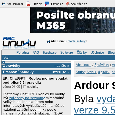
AbcLinuxu.cz
ITBiz.cz
HDmag.cz
AbcPráce.cz
AbcLinuxu
hledá autory
!
Poradna
FAQ
Hardware
Software
Články
Učebnice
Blog
Styl
×
AbcLinuxu
:/
Zprávičky
/
Ar
Zprávičky
napište »
Pracovní nabídky
inzerujte »
Štítky
:
Ardour
,
digitální
,
př
EK: ChatGPT i Roblox mohou spadat
Ardour 
pod přísnější pravidla
včera 08:00 | IT novinky
Platformy ChatGPT i Roblox by mohly
Byla
vyd
být
zařazeny na seznam
mimořádně
velkých on-line platforem nebo
internetových vyhledávačů, na něž se
verze 9.
vztahují zvláštní podmínky podle
nařízení o digitálních službách (DSA).