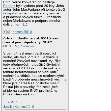
První verze konverzního nástroje
Pandoc
byla vydána před 20 lety. Jeho
autor John MacFarlane při tomto výročí
rekapituluje
jednotlivé etapy vývoje
a přidávání nových funkcí – rozšíření
nejen Markdownu a podporu mnoha
dalších formátů.
|🇵🇸
|
Komentářů: 0
Virtuální Bastlírna vol. 65: Už vám
dorazil předobjednaný INDX?
4.8. 00:55 | Pozvánky
Srpen přinesl nejen další spalující
vedro, ale také Virtuální Bastlírnu s
neméně žhavými novinkami. Využijte
tedy předpovědi na deštivý čtvrteční
večer a od 20:00 se připojte online k
tomuto neformálnímu setkání kutilů,
techniků a vědců, kde se strahovskými
bastlíři proberete nejzajímavější věci, na
které jste narazili za poslední měsíc.
Pokud jde o novinky, řeč zcela jistě
přijde na systém INDX pro tiskárny
Průša, který na konci
…
více »
bkralik
|
Komentářů: 0