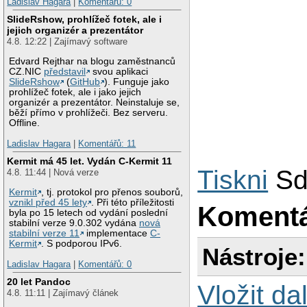
Ladislav Hagara
|
Komentářů: 0
SlideRshow, prohlížeč fotek, ale i
jejich organizér a prezentátor
4.8. 12:22 | Zajímavý software
Edvard Rejthar na blogu zaměstnanců
CZ.NIC
představil
svou aplikaci
SlideRshow
(
GitHub
). Funguje jako
prohlížeč fotek, ale i jako jejich
organizér a prezentátor. Neinstaluje se,
běží přímo v prohlížeči. Bez serveru.
Offline.
Ladislav Hagara
|
Komentářů: 11
Kermit má 45 let. Vydán C-Kermit 11
Tiskni
Sd
4.8. 11:44 | Nová verze
Kermit
, tj. protokol pro přenos souborů,
vznikl před 45 lety
. Při této příležitosti
Koment
byla po 15 letech od vydání poslední
stabilní verze 9.0.302 vydána
nová
stabilní verze 11
implementace
C-
Kermit
. S podporou IPv6.
Nástroje:
Ladislav Hagara
|
Komentářů: 0
20 let Pandoc
Vložit da
4.8. 11:11 | Zajímavý článek