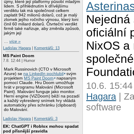
újmy, které její platformy působí mladým
Asterina
lidem. S přihlédnutím k dřívějšímu
verdiktu tak má společnost celkem
zaplatit 942 milionů dolarů, což je malý
Nejedná 
zlomek jejího ročního výnosu, který loni
činil 60 miliard dolarů. Čtvrteční verdikt
oficiální 
firmě také nařizuje, aby změnila způsob,
jakým její
NixOS a 
…
více »
Ladislav Hagara
|
Komentářů: 13
společné
MS Paint Doom
7.8. 12:44 | Humor
Foundati
Mark Russinovich (CTO v Microsoft
Azure) se
na LinkedIn pochlubil
svým
projektem
MS Paint Doom
napsaným
pomocí Claude. Hru Doom umožňuje
10.6. 15:44
hrát v programu Malování (Microsoft
Paint). Malování funguje jako monitor.
Hagara
| Z
Herní engine (ViZDoom) běží na pozadí
a každý vykreslený snímek hry vkládá
software
automaticky přes schránku (clipboard)
do Malování.
Ladislav Hagara
|
Komentářů: 3
EK: ChatGPT i Roblox mohou spadat
pod přísnější pravidla