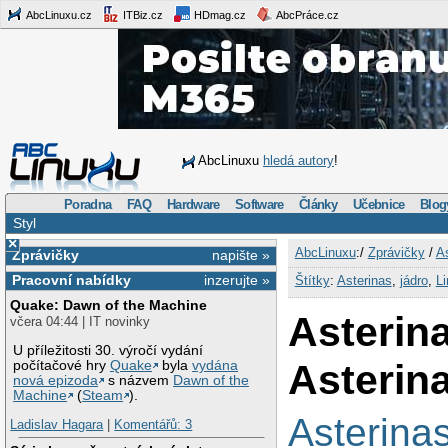
AbcLinuxu.cz
ITBiz.cz
HDmag.cz
AbcPráce.cz
AbcLinuxu
hledá autory
!
Poradna
FAQ
Hardware
Software
Články
Učebnice
Blog
Styl
×
AbcLinuxu
:/
Zprávičky
/
As
Zprávičky
napište »
Pracovní nabídky
inzerujte »
Štítky
:
Asterinas
,
jádro
,
L
Quake: Dawn of the Machine
Asterin
včera 04:44 | IT novinky
U příležitosti 30. výročí vydání
Asterin
počítačové hry
Quake
byla
vydána
nová epizoda
s názvem
Dawn of the
Machine
(
Steam
).
Asterina
Ladislav Hagara
|
Komentářů: 3