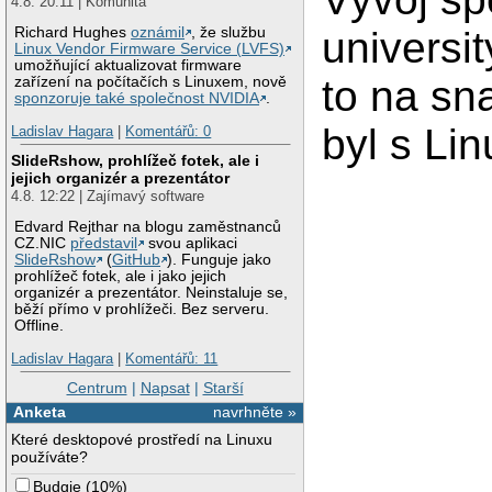
4.8. 20:11 | Komunita
universit
Richard Hughes
oznámil
, že službu
Linux Vendor Firmware Service (LVFS)
umožňující aktualizovat firmware
to na sn
zařízení na počítačích s Linuxem, nově
sponzoruje také společnost NVIDIA
.
byl s Li
Ladislav Hagara
|
Komentářů: 0
SlideRshow, prohlížeč fotek, ale i
jejich organizér a prezentátor
4.8. 12:22 | Zajímavý software
Edvard Rejthar na blogu zaměstnanců
CZ.NIC
představil
svou aplikaci
SlideRshow
(
GitHub
). Funguje jako
prohlížeč fotek, ale i jako jejich
organizér a prezentátor. Neinstaluje se,
běží přímo v prohlížeči. Bez serveru.
Offline.
Ladislav Hagara
|
Komentářů: 11
Centrum
|
Napsat
|
Starší
Anketa
navrhněte »
Které desktopové prostředí na Linuxu
používáte?
Budgie
(
10%
)