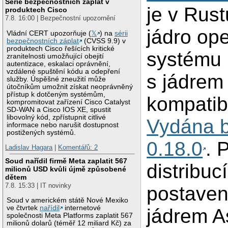
Série bezpečnostních záplat v
je v Rus
produktech Cisco
7.8. 16:00 | Bezpečnostní upozornění
jádro op
Vládní CERT upozorňuje (
𝕏
) na
sérii
bezpečnostních záplat
(CVSS 9.9) v
produktech Cisco řešících kritické
systému 
zranitelnosti umožňující obejití
autentizace, eskalaci oprávnění,
vzdálené spuštění kódu a odepření
s jádrem
služby. Úspěšné zneužití může
útočníkům umožnit získat neoprávněný
přístup k dotčeným systémům,
kompatibi
kompromitovat zařízení Cisco Catalyst
SD-WAN a Cisco IOS XE, spustit
libovolný kód, zpřístupnit citlivé
Vydána b
informace nebo narušit dostupnost
postižených systémů.
0.18.0
. 
Ladislav Hagara
|
Komentářů: 2
Soud nařídil firmě Meta zaplatit 567
distribucí
milionů USD kvůli újmě způsobené
dětem
7.8. 15:33 | IT novinky
postave
Soud v americkém státě Nové Mexiko
ve čtvrtek
nařídil
internetové
jádrem As
společnosti Meta Platforms zaplatit 567
milionů dolarů (téměř 12 miliard Kč) za