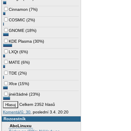
Cinnamon
(
7%
)
COSMIC
(
2%
)
GNOME
(
18%
)
KDE Plasma
(
30%
)
LXQt
(
6%
)
MATE
(
6%
)
TDE
(
2%
)
Xfce
(
15%
)
jiné/žádné
(
23%
)
Celkem 2352 hlasů
Komentářů: 30
, poslední 3.4. 20:20
Rozcestník
AbcLinuxu