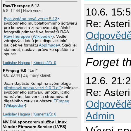
RawTherapee 5.13
10.6. 15:
5.8. 12:44 | Nová verze
Byla vydána nová verze 5.13
Re: Aster
svobodného multiplatformního softwaru
pro konverzi a zpracování digitálních
Odpovědě
fotografií primárně ve formátů RAW
RawTherapee
(
Wikipedie
). Vedle
zdrojových kódů je k dispozici také
Admin
balíček ve formátu
AppImage
. Stačí jej
stáhnout, nastavit právo ke spuštění a
spustit.
Forget t
Ladislav Hagara
|
Komentářů: 0
FFmpeg 9.0 "Lei"
4.8. 20:44 | Zajímavý článek
12.6. 21:
Jean-Baptiste Kempf na svém blogu
představil novou verzi 9.0 "Lei"
kolekce
Re: Aster
svobodného softwaru umožňujícího
nahrávání, konverzi a streamovaní
Odpovědě
digitálního zvuku a obrazu
FFmpeg
(
Wikipedie
).
Admin
Ladislav Hagara
|
Komentářů: 0
NVIDIA sponzorem služby Linux
Vendor Firmware Service (LVFS)
Vývoj sp