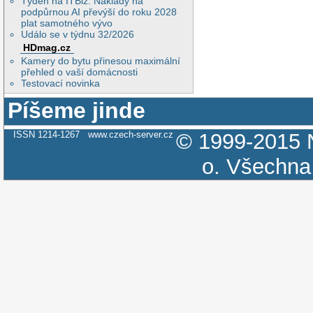
Týden na ITBiz: Náklady na
podpůrnou AI převýší do roku 2028
plat samotného vývo
Událo se v týdnu 32/2026
HDmag.cz
Kamery do bytu přinesou maximální
přehled o vaší domácnosti
Testovací novinka
Píšeme jinde
ISSN 1214-1267
www.czech-server.cz
© 1999-2015
o.
Všechna 