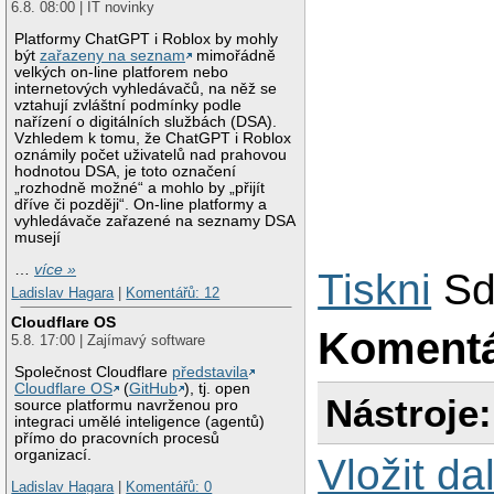
6.8. 08:00 | IT novinky
Platformy ChatGPT i Roblox by mohly
být
zařazeny na seznam
mimořádně
velkých on-line platforem nebo
internetových vyhledávačů, na něž se
vztahují zvláštní podmínky podle
nařízení o digitálních službách (DSA).
Vzhledem k tomu, že ChatGPT i Roblox
oznámily počet uživatelů nad prahovou
hodnotou DSA, je toto označení
„rozhodně možné“ a mohlo by „přijít
dříve či později“. On-line platformy a
vyhledávače zařazené na seznamy DSA
musejí
…
více »
Tiskni
Sd
Ladislav Hagara
|
Komentářů: 12
Cloudflare OS
Koment
5.8. 17:00 | Zajímavý software
Společnost Cloudflare
představila
Cloudflare OS
(
GitHub
), tj. open
Nástroje:
source platformu navrženou pro
integraci umělé inteligence (agentů)
přímo do pracovních procesů
organizací.
Vložit da
Ladislav Hagara
|
Komentářů: 0