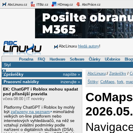
AbcLinuxu.cz
ITBiz.cz
HDmag.cz
AbcPráce.cz
AbcLinuxu
hledá autory
!
Poradna
FAQ
Hardware
Software
Články
Učebnice
Blog
Styl
×
AbcLinuxu
:/
Zprávičky
/
C
Zprávičky
napište »
Pracovní nabídky
inzerujte »
Štítky
:
CoMaps
,
fork
,
map
EK: ChatGPT i Roblox mohou spadat
CoMap
pod přísnější pravidla
včera 08:00 | IT novinky
2026.05
Platformy ChatGPT i Roblox by mohly
být
zařazeny na seznam
mimořádně
velkých on-line platforem nebo
internetových vyhledávačů, na něž se
Navigace
vztahují zvláštní podmínky podle
nařízení o digitálních službách (DSA).