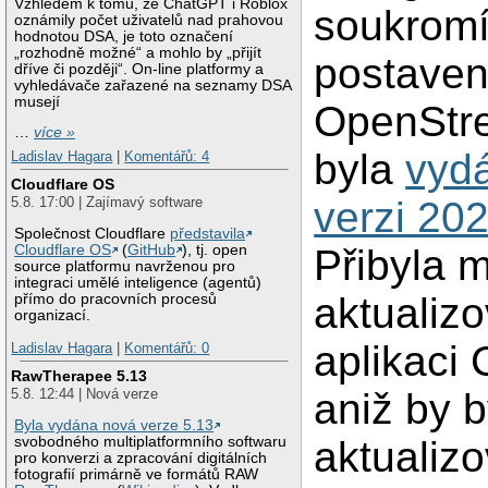
Vzhledem k tomu, že ChatGPT i Roblox
soukrom
oznámily počet uživatelů nad prahovou
hodnotou DSA, je toto označení
„rozhodně možné“ a mohlo by „přijít
postave
dříve či později“. On-line platformy a
vyhledávače zařazené na seznamy DSA
musejí
OpenStr
…
více »
byla
vyd
Ladislav Hagara
|
Komentářů: 4
Cloudflare OS
verzi 20
5.8. 17:00 | Zajímavý software
Společnost Cloudflare
představila
Přibyla 
Cloudflare OS
(
GitHub
), tj. open
source platformu navrženou pro
integraci umělé inteligence (agentů)
aktualiz
přímo do pracovních procesů
organizací.
aplikaci
Ladislav Hagara
|
Komentářů: 0
RawTherapee 5.13
aniž by 
5.8. 12:44 | Nová verze
Byla vydána nová verze 5.13
aktualizo
svobodného multiplatformního softwaru
pro konverzi a zpracování digitálních
fotografií primárně ve formátů RAW