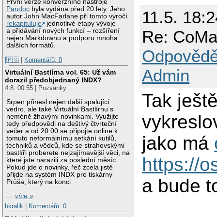
První verze konverzního nástroje
Pandoc
byla vydána před 20 lety. Jeho
11.5. 18:2
autor John MacFarlane při tomto výročí
rekapituluje
jednotlivé etapy vývoje
a přidávání nových funkcí – rozšíření
Re: CoMa
nejen Markdownu a podporu mnoha
dalších formátů.
Odpovědě
|🇵🇸
|
Komentářů: 0
Admin
Virtuální Bastlírna vol. 65: Už vám
dorazil předobjednaný INDX?
4.8. 00:55 | Pozvánky
Tak ješt
Srpen přinesl nejen další spalující
vedro, ale také Virtuální Bastlírnu s
vykreslov
neméně žhavými novinkami. Využijte
tedy předpovědi na deštivý čtvrteční
večer a od 20:00 se připojte online k
jako má
tomuto neformálnímu setkání kutilů,
techniků a vědců, kde se strahovskými
bastlíři proberete nejzajímavější věci, na
https://
které jste narazili za poslední měsíc.
Pokud jde o novinky, řeč zcela jistě
přijde na systém INDX pro tiskárny
a bude to
Průša, který na konci
…
více »
bkralik
|
Komentářů: 0