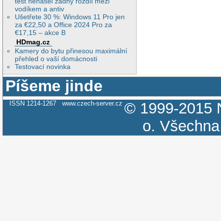
test nenašel žádný rozdíl mezi
vodíkem a antiv
Ušetřete 30 %: Windows 11 Pro jen
za €22,50 a Office 2024 Pro za
€17,15 – akce B
HDmag.cz
Kamery do bytu přinesou maximální
přehled o vaší domácnosti
Testovací novinka
Píšeme jinde
ISSN 1214-1267
www.czech-server.cz
© 1999-2015
o.
Všechna 