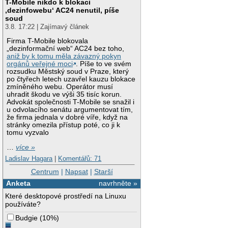
T-Mobile nikdo k blokaci
‚dezinfowebu‘ AC24 nenutil, píše
soud
3.8. 17:22 | Zajímavý článek
Firma T-Mobile blokovala
„dezinformační web“ AC24 bez toho,
aniž by k tomu měla závazný pokyn
orgánů veřejné moci
. Píše to ve svém
rozsudku Městský soud v Praze, který
po čtyřech letech uzavřel kauzu blokace
zmíněného webu. Operátor musí
uhradit škodu ve výši 35 tisíc korun.
Advokát společnosti T-Mobile se snažil i
u odvolacího senátu argumentovat tím,
že firma jednala v dobré víře, když na
stránky omezila přístup poté, co ji k
tomu vyzvalo
…
více »
Ladislav Hagara
|
Komentářů: 71
Centrum
|
Napsat
|
Starší
Anketa
navrhněte »
Které desktopové prostředí na Linuxu
používáte?
Budgie
(
10%
)