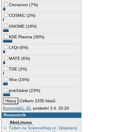
Cinnamon
(
7%
)
COSMIC
(
2%
)
GNOME
(
18%
)
KDE Plasma
(
30%
)
LXQt
(
6%
)
MATE
(
6%
)
TDE
(
2%
)
Xfce
(
15%
)
jiné/žádné
(
23%
)
Celkem 2335 hlasů
Komentářů: 30
, poslední 3.4. 20:20
Rozcestník
AbcLinuxu
Týden na ScienceMag.cz: Vylepšený