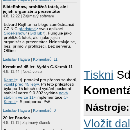
SlideRshow, prohlížeč fotek, ale i
jejich organizér a prezentátor
4.8. 12:22 | Zajímavý software
Edvard Rejthar na blogu zaměstnanců
CZ.NIC
představil
svou aplikaci
SlideRshow
(
GitHub
). Funguje jako
prohlížeč fotek, ale i jako jejich
organizér a prezentátor. Neinstaluje se,
běží přímo v prohlížeči. Bez serveru.
Offline.
Ladislav Hagara
|
Komentářů: 11
Kermit má 45 let. Vydán C-Kermit 11
Tiskni
Sd
4.8. 11:44 | Nová verze
Kermit
, tj. protokol pro přenos souborů,
vznikl před 45 lety
. Při této příležitosti
Koment
byla po 15 letech od vydání poslední
stabilní verze 9.0.302 vydána
nová
stabilní verze 11
implementace
C-
Kermit
. S podporou IPv6.
Nástroje:
Ladislav Hagara
|
Komentářů: 0
20 let Pandoc
Vložit da
4.8. 11:11 | Zajímavý článek