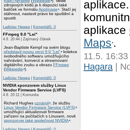
aplikace
RawTherapee
(
Wikipedie
). Vedle
zdrojových kódů je k dispozici také
balíček ve formátu
AppImage
. Stačí jej
komunitní
stáhnout, nastavit právo ke spuštění a
spustit.
aplikace
Ladislav Hagara
|
Komentářů: 0
FFmpeg 9.0 "Lei"
Maps
.
4.8. 20:44 | Zajímavý článek
Jean-Baptiste Kempf na svém blogu
představil novou verzi 9.0 "Lei"
kolekce
11.5. 16:33
svobodného softwaru umožňujícího
nahrávání, konverzi a streamovaní
Hagara
| N
digitálního zvuku a obrazu
FFmpeg
(
Wikipedie
).
Ladislav Hagara
|
Komentářů: 0
NVIDIA sponzorem služby Linux
Vendor Firmware Service (LVFS)
4.8. 20:11 | Komunita
Richard Hughes
oznámil
, že službu
Linux Vendor Firmware Service (LVFS)
umožňující aktualizovat firmware
zařízení na počítačích s Linuxem, nově
sponzoruje také společnost NVIDIA
.
Ladislav Hagara
|
Komentářů: 0