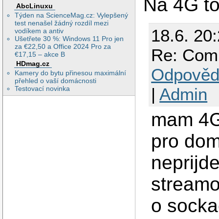
Na 4G to
AbcLinuxu
Týden na ScienceMag.cz: Vylepšený
test nenašel žádný rozdíl mezi
18.6. 20
vodíkem a antiv
Ušetřete 30 %: Windows 11 Pro jen
za €22,50 a Office 2024 Pro za
Re: Com
€17,15 – akce B
HDmag.cz
Odpověd
Kamery do bytu přinesou maximální
přehled o vaší domácnosti
Testovací novinka
|
Admin
mam 4G 
pro dom
neprijde
streamov
o socka