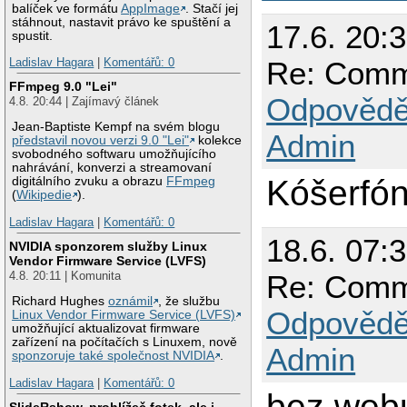
balíček ve formátu
AppImage
. Stačí jej
stáhnout, nastavit právo ke spuštění a
17.6. 20:
spustit.
Re: Comm
Ladislav Hagara
|
Komentářů: 0
FFmpeg 9.0 "Lei"
Odpovědě
4.8. 20:44 | Zajímavý článek
Jean-Baptiste Kempf na svém blogu
Admin
představil novou verzi 9.0 "Lei"
kolekce
svobodného softwaru umožňujícího
nahrávání, konverzi a streamovaní
Kóšerfó
digitálního zvuku a obrazu
FFmpeg
(
Wikipedie
).
Ladislav Hagara
|
Komentářů: 0
18.6. 07:
NVIDIA sponzorem služby Linux
Vendor Firmware Service (LVFS)
4.8. 20:11 | Komunita
Re: Comm
Richard Hughes
oznámil
, že službu
Odpovědě
Linux Vendor Firmware Service (LVFS)
umožňující aktualizovat firmware
zařízení na počítačích s Linuxem, nově
Admin
sponzoruje také společnost NVIDIA
.
Ladislav Hagara
|
Komentářů: 0
bez webu
SlideRshow, prohlížeč fotek, ale i