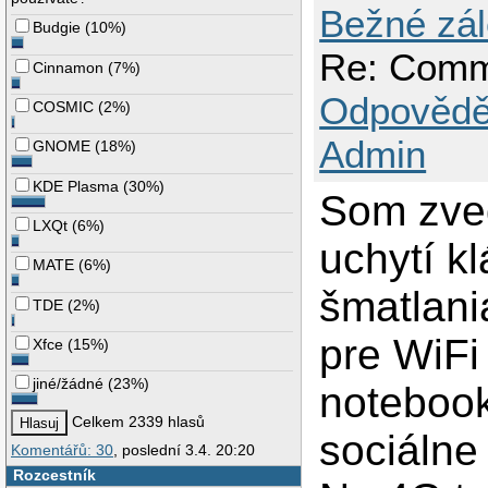
Bežné zále
Budgie
(
10%
)
Re: Comm
Cinnamon
(
7%
)
Odpovědě
COSMIC
(
2%
)
Admin
GNOME
(
18%
)
KDE Plasma
(
30%
)
Som zve
LXQt
(
6%
)
uchytí k
MATE
(
6%
)
šmatlani
TDE
(
2%
)
pre WiFi
Xfce
(
15%
)
jiné/žádné
(
23%
)
notebook
Celkem 2339 hlasů
sociálne
Komentářů: 30
, poslední 3.4. 20:20
Rozcestník