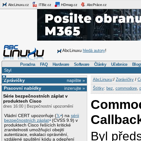
AbcLinuxu.cz
ITBiz.cz
HDmag.cz
AbcPráce.cz
AbcLinuxu
hledá autory
!
Poradna
FAQ
Hardware
Software
Články
Učebnice
Blog
Styl
×
AbcLinuxu
:/
Zprávičky
/
C
Zprávičky
napište »
Pracovní nabídky
inzerujte »
Štítky
:
bez
,
commodore
,
Série bezpečnostních záplat v
Commo
produktech Cisco
dnes 16:00 | Bezpečnostní upozornění
Callbac
Vládní CERT upozorňuje (
𝕏
) na
sérii
bezpečnostních záplat
(CVSS 9.9) v
produktech Cisco řešících kritické
zranitelnosti umožňující obejití
Byl před
autentizace, eskalaci oprávnění,
vzdálené spuštění kódu a odepření