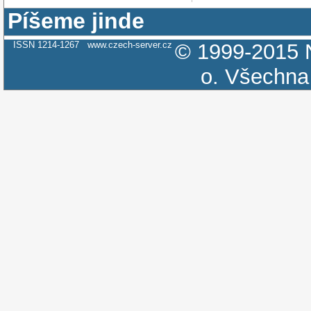
Píšeme jinde
ISSN 1214-1267
www.czech-server.cz
© 1999-2015
o.
Všechna 