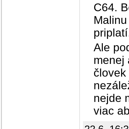
C64. B
Malinu 
priplatí
Ale po
menej
človek
nezále
nejde 
viac a
22.6. 16: