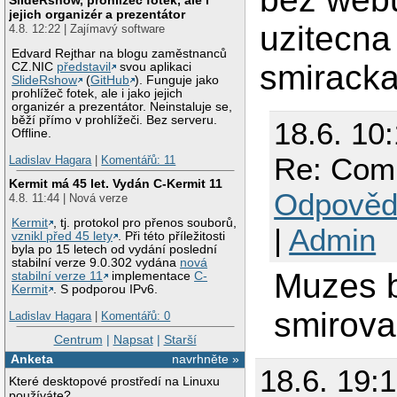
jejich organizér a prezentátor
uzitecna 
4.8. 12:22 | Zajímavý software
Edvard Rejthar na blogu zaměstnanců
smiracka
CZ.NIC
představil
svou aplikaci
SlideRshow
(
GitHub
). Funguje jako
prohlížeč fotek, ale i jako jejich
organizér a prezentátor. Neinstaluje se,
běží přímo v prohlížeči. Bez serveru.
18.6. 10
Offline.
Re: Com
Ladislav Hagara
|
Komentářů: 11
Kermit má 45 let. Vydán C-Kermit 11
Odpověd
4.8. 11:44 | Nová verze
Kermit
, tj. protokol pro přenos souborů,
|
Admin
vznikl před 45 lety
. Při této příležitosti
byla po 15 letech od vydání poslední
stabilní verze 9.0.302 vydána
nová
Muzes b
stabilní verze 11
implementace
C-
Kermit
. S podporou IPv6.
smirova
Ladislav Hagara
|
Komentářů: 0
Centrum
|
Napsat
|
Starší
Anketa
navrhněte »
18.6. 19:
Které desktopové prostředí na Linuxu
používáte?