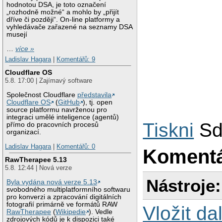
hodnotou DSA, je toto označení
„rozhodně možné“ a mohlo by „přijít
dříve či později“. On-line platformy a
vyhledávače zařazené na seznamy DSA
musejí
…
více »
Ladislav Hagara
|
Komentářů: 9
Cloudflare OS
5.8. 17:00 | Zajímavý software
Společnost Cloudflare
představila
Cloudflare OS
(
GitHub
), tj. open
source platformu navrženou pro
integraci umělé inteligence (agentů)
Tiskni
Sd
přímo do pracovních procesů
organizací.
Ladislav Hagara
|
Komentářů: 0
Koment
RawTherapee 5.13
5.8. 12:44 | Nová verze
Nástroje:
Byla vydána nová verze 5.13
svobodného multiplatformního softwaru
pro konverzi a zpracování digitálních
fotografií primárně ve formátů RAW
Vložit da
RawTherapee
(
Wikipedie
). Vedle
zdrojových kódů je k dispozici také