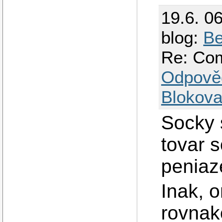
19.6. 0
blog:
Be
Re: Co
Odpově
Blokova
Socky 
tovar 
peniaz
Inak, o
rovnako