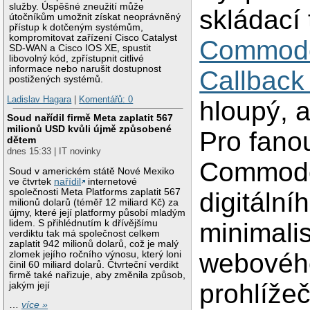
služby. Úspěšné zneužití může
skládací 
útočníkům umožnit získat neoprávněný
přístup k dotčeným systémům,
kompromitovat zařízení Cisco Catalyst
Commod
SD-WAN a Cisco IOS XE, spustit
libovolný kód, zpřístupnit citlivé
informace nebo narušit dostupnost
Callback
postižených systémů.
Ladislav Hagara
|
Komentářů: 0
hloupý, a
Soud nařídil firmě Meta zaplatit 567
milionů USD kvůli újmě způsobené
Pro fano
dětem
dnes 15:33 | IT novinky
Commodo
Soud v americkém státě Nové Mexiko
ve čtvrtek
nařídil
internetové
společnosti Meta Platforms zaplatit 567
digitální
milionů dolarů (téměř 12 miliard Kč) za
újmy, které její platformy působí mladým
lidem. S přihlédnutím k dřívějšímu
minimali
verdiktu tak má společnost celkem
zaplatit 942 milionů dolarů, což je malý
webovéh
zlomek jejího ročního výnosu, který loni
činil 60 miliard dolarů. Čtvrteční verdikt
firmě také nařizuje, aby změnila způsob,
prohlíže
jakým její
…
více »