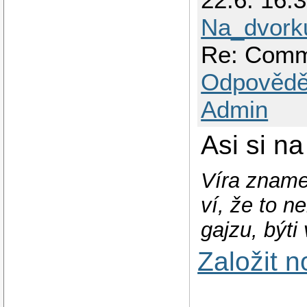
Na_dvork
Re: Comm
Odpovědě
Admin
Asi si n
Víra zname
ví, že to ne
gajzu, býti 
Založit 