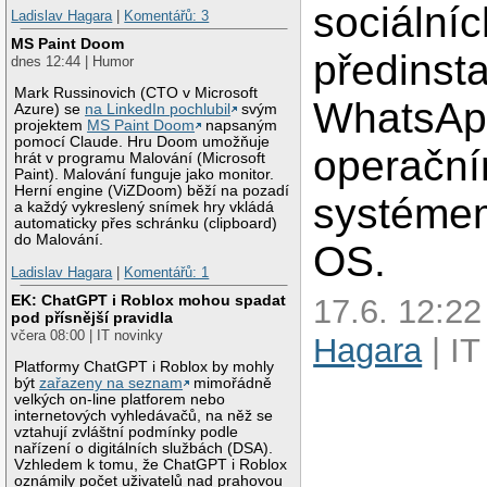
sociálníc
Ladislav Hagara
|
Komentářů: 3
MS Paint Doom
předinst
dnes 12:44 | Humor
Mark Russinovich (CTO v Microsoft
WhatsAp
Azure) se
na LinkedIn pochlubil
svým
projektem
MS Paint Doom
napsaným
pomocí Claude. Hru Doom umožňuje
operačn
hrát v programu Malování (Microsoft
Paint). Malování funguje jako monitor.
Herní engine (ViZDoom) běží na pozadí
systémem
a každý vykreslený snímek hry vkládá
automaticky přes schránku (clipboard)
do Malování.
OS.
Ladislav Hagara
|
Komentářů: 1
EK: ChatGPT i Roblox mohou spadat
17.6. 12:22
pod přísnější pravidla
včera 08:00 | IT novinky
Hagara
| IT
Platformy ChatGPT i Roblox by mohly
být
zařazeny na seznam
mimořádně
velkých on-line platforem nebo
internetových vyhledávačů, na něž se
vztahují zvláštní podmínky podle
nařízení o digitálních službách (DSA).
Vzhledem k tomu, že ChatGPT i Roblox
oznámily počet uživatelů nad prahovou