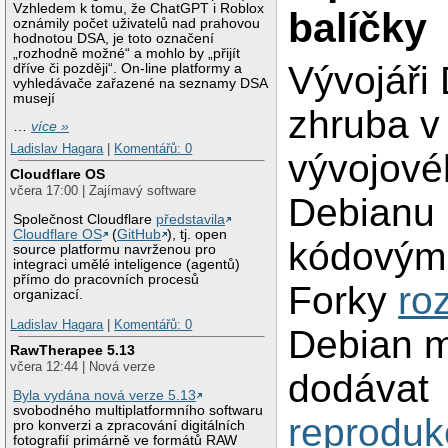
Vzhledem k tomu, že ChatGPT i Roblox
balíčky
oznámily počet uživatelů nad prahovou
hodnotou DSA, je toto označení
„rozhodně možné“ a mohlo by „přijít
Vývojáři
dříve či později“. On-line platformy a
vyhledávače zařazené na seznamy DSA
musejí
zhruba v
…
více »
Ladislav Hagara
|
Komentářů: 0
vývojové
Cloudflare OS
včera 17:00 | Zajímavý software
Debianu 
Společnost Cloudflare
představila
Cloudflare OS
(
GitHub
), tj. open
kódovým
source platformu navrženou pro
integraci umělé inteligence (agentů)
přímo do pracovních procesů
Forky
ro
organizací.
Ladislav Hagara
|
Komentářů: 0
Debian 
RawTherapee 5.13
včera 12:44 | Nová verze
dodávat
Byla vydána nová verze 5.13
svobodného multiplatformního softwaru
reproduk
pro konverzi a zpracování digitálních
fotografií primárně ve formátů RAW