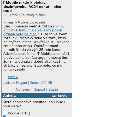
T-Mobile nikdo k blokaci
‚dezinfowebu‘ AC24 nenutil, píše
soud
3.8. 17:22 | Zajímavý článek
Firma T-Mobile blokovala
„dezinformační web“ AC24 bez toho,
aniž by k tomu měla závazný pokyn
orgánů veřejné moci
. Píše to ve svém
rozsudku Městský soud v Praze, který
po čtyřech letech uzavřel kauzu blokace
zmíněného webu. Operátor musí
uhradit škodu ve výši 35 tisíc korun.
Advokát společnosti T-Mobile se snažil i
u odvolacího senátu argumentovat tím,
že firma jednala v dobré víře, když na
stránky omezila přístup poté, co ji k
tomu vyzvalo
…
více »
Ladislav Hagara
|
Komentářů: 55
Centrum
|
Napsat
|
Starší
Anketa
navrhněte »
Které desktopové prostředí na Linuxu
používáte?
Budgie
(
10%
)