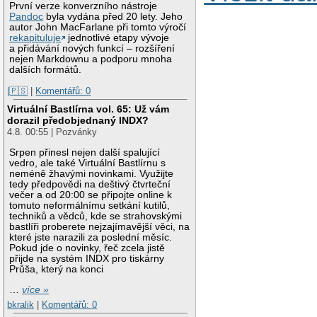
První verze konverzního nástroje
Pandoc
byla vydána před 20 lety. Jeho
autor John MacFarlane při tomto výročí
rekapituluje
jednotlivé etapy vývoje
a přidávání nových funkcí – rozšíření
nejen Markdownu a podporu mnoha
dalších formátů.
|🇵🇸
|
Komentářů: 0
Virtuální Bastlírna vol. 65: Už vám
dorazil předobjednaný INDX?
4.8. 00:55 | Pozvánky
Srpen přinesl nejen další spalující
vedro, ale také Virtuální Bastlírnu s
neméně žhavými novinkami. Využijte
tedy předpovědi na deštivý čtvrteční
večer a od 20:00 se připojte online k
tomuto neformálnímu setkání kutilů,
techniků a vědců, kde se strahovskými
bastlíři proberete nejzajímavější věci, na
které jste narazili za poslední měsíc.
Pokud jde o novinky, řeč zcela jistě
přijde na systém INDX pro tiskárny
Průša, který na konci
…
více »
bkralik
|
Komentářů: 0