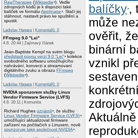
RawTherapee
(
Wikipedie
). Vedle
balíčky
, 
zdrojových kódů je k dispozici také
balíček ve formátu
AppImage
. Stačí jej
stáhnout, nastavit právo ke spuštění a
může nez
spustit.
Ladislav Hagara
|
Komentářů: 0
ověřit, ž
FFmpeg 9.0 "Lei"
4.8. 20:44 | Zajímavý článek
binární b
Jean-Baptiste Kempf na svém blogu
představil novou verzi 9.0 "Lei"
kolekce
vznikl p
svobodného softwaru umožňujícího
nahrávání, konverzi a streamovaní
digitálního zvuku a obrazu
FFmpeg
sestaven
(
Wikipedie
).
Ladislav Hagara
|
Komentářů: 0
konkrétn
NVIDIA sponzorem služby Linux
Vendor Firmware Service (LVFS)
zdrojový
4.8. 20:11 | Komunita
Richard Hughes
oznámil
, že službu
Aktuálně
Linux Vendor Firmware Service (LVFS)
umožňující aktualizovat firmware
zařízení na počítačích s Linuxem, nově
reproduk
sponzoruje také společnost NVIDIA
.