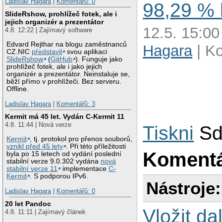
Ladislav Hagara
|
Komentářů: 0
98,29 % 
SlideRshow, prohlížeč fotek, ale i
jejich organizér a prezentátor
12.5. 15:00
4.8. 12:22 | Zajímavý software
Edvard Rejthar na blogu zaměstnanců
Hagara
| K
CZ.NIC
představil
svou aplikaci
SlideRshow
(
GitHub
). Funguje jako
prohlížeč fotek, ale i jako jejich
organizér a prezentátor. Neinstaluje se,
běží přímo v prohlížeči. Bez serveru.
Offline.
Ladislav Hagara
|
Komentářů: 3
Kermit má 45 let. Vydán C-Kermit 11
4.8. 11:44 | Nová verze
Tiskni
Sd
Kermit
, tj. protokol pro přenos souborů,
vznikl před 45 lety
. Při této příležitosti
Koment
byla po 15 letech od vydání poslední
stabilní verze 9.0.302 vydána
nová
stabilní verze 11
implementace
C-
Kermit
. S podporou IPv6.
Nástroje:
Ladislav Hagara
|
Komentářů: 0
20 let Pandoc
Vložit da
4.8. 11:11 | Zajímavý článek