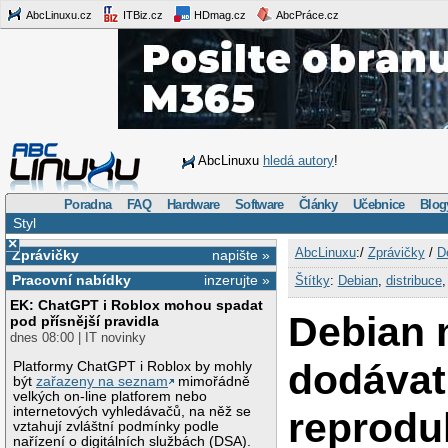
AbcLinuxu.cz
ITBiz.cz
HDmag.cz
AbcPráce.cz
AbcLinuxu
hledá autory
!
Poradna
FAQ
Hardware
Software
Články
Učebnice
Blog
Styl
×
AbcLinuxu
:/
Zprávičky
/
D
Zprávičky
napište »
Pracovní nabídky
inzerujte »
Štítky
:
Debian
,
distribuce
EK: ChatGPT i Roblox mohou spadat
Debian 
pod přísnější pravidla
dnes 08:00 | IT novinky
dodávat
Platformy ChatGPT i Roblox by mohly
být
zařazeny na seznam
mimořádně
velkých on-line platforem nebo
internetových vyhledávačů, na něž se
reprodu
vztahují zvláštní podmínky podle
nařízení o digitálních službách (DSA).