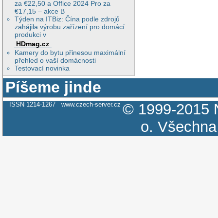
za €22,50 a Office 2024 Pro za
€17,15 – akce B
Týden na ITBiz: Čína podle zdrojů
zahájila výrobu zařízení pro domácí
produkci v
HDmag.cz
Kamery do bytu přinesou maximální
přehled o vaší domácnosti
Testovací novinka
Píšeme jinde
ISSN 1214-1267
www.czech-server.cz
© 1999-2015
o.
Všechna 