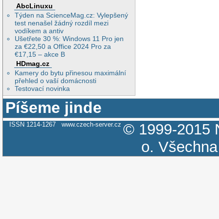
AbcLinuxu
Týden na ScienceMag.cz: Vylepšený
test nenašel žádný rozdíl mezi
vodíkem a antiv
Ušetřete 30 %: Windows 11 Pro jen
za €22,50 a Office 2024 Pro za
€17,15 – akce B
HDmag.cz
Kamery do bytu přinesou maximální
přehled o vaší domácnosti
Testovací novinka
Píšeme jinde
ISSN 1214-1267
www.czech-server.cz
© 1999-2015
o.
Všechna 