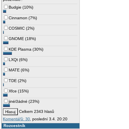
Budgie
(
10%
)
Cinnamon
(
7%
)
COSMIC
(
2%
)
GNOME
(
18%
)
KDE Plasma
(
30%
)
LXQt
(
6%
)
MATE
(
6%
)
TDE
(
2%
)
Xfce
(
15%
)
jiné/žádné
(
23%
)
Celkem 2343 hlasů
Komentářů: 30
, poslední 3.4. 20:20
Rozcestník