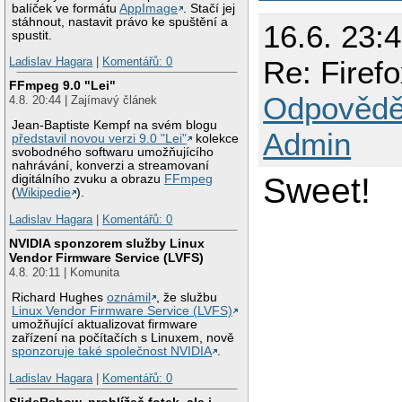
balíček ve formátu
AppImage
. Stačí jej
stáhnout, nastavit právo ke spuštění a
16.6. 23:
spustit.
Re: Firef
Ladislav Hagara
|
Komentářů: 0
FFmpeg 9.0 "Lei"
Odpovědě
4.8. 20:44 | Zajímavý článek
Jean-Baptiste Kempf na svém blogu
Admin
představil novou verzi 9.0 "Lei"
kolekce
svobodného softwaru umožňujícího
nahrávání, konverzi a streamovaní
Sweet!
digitálního zvuku a obrazu
FFmpeg
(
Wikipedie
).
Ladislav Hagara
|
Komentářů: 0
NVIDIA sponzorem služby Linux
Vendor Firmware Service (LVFS)
4.8. 20:11 | Komunita
Richard Hughes
oznámil
, že službu
Linux Vendor Firmware Service (LVFS)
umožňující aktualizovat firmware
zařízení na počítačích s Linuxem, nově
sponzoruje také společnost NVIDIA
.
Ladislav Hagara
|
Komentářů: 0
SlideRshow, prohlížeč fotek, ale i