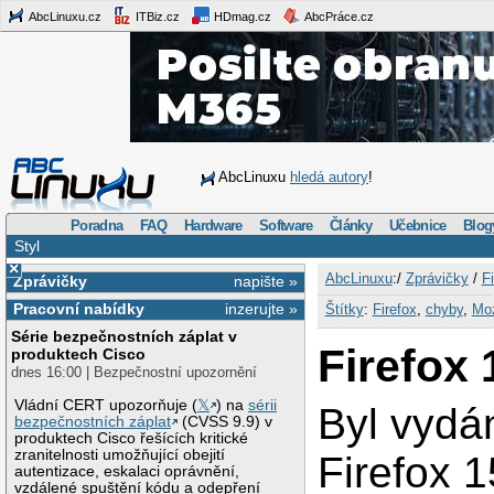
AbcLinuxu.cz
ITBiz.cz
HDmag.cz
AbcPráce.cz
AbcLinuxu
hledá autory
!
Poradna
FAQ
Hardware
Software
Články
Učebnice
Blog
Styl
×
AbcLinuxu
:/
Zprávičky
/
F
Zprávičky
napište »
Pracovní nabídky
inzerujte »
Štítky
:
Firefox
,
chyby
,
Moz
Série bezpečnostních záplat v
Firefox 
produktech Cisco
dnes 16:00 | Bezpečnostní upozornění
Vládní CERT upozorňuje (
𝕏
) na
sérii
Byl vydá
bezpečnostních záplat
(CVSS 9.9) v
produktech Cisco řešících kritické
zranitelnosti umožňující obejití
Firefox 1
autentizace, eskalaci oprávnění,
vzdálené spuštění kódu a odepření