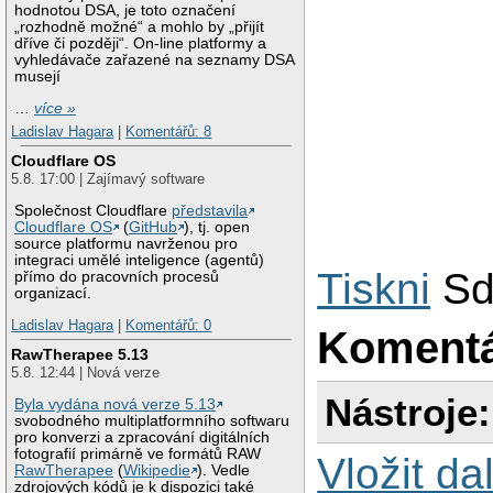
hodnotou DSA, je toto označení
„rozhodně možné“ a mohlo by „přijít
dříve či později“. On-line platformy a
vyhledávače zařazené na seznamy DSA
musejí
…
více »
Ladislav Hagara
|
Komentářů: 8
Cloudflare OS
5.8. 17:00 | Zajímavý software
Společnost Cloudflare
představila
Cloudflare OS
(
GitHub
), tj. open
source platformu navrženou pro
integraci umělé inteligence (agentů)
Tiskni
Sd
přímo do pracovních procesů
organizací.
Ladislav Hagara
|
Komentářů: 0
Koment
RawTherapee 5.13
5.8. 12:44 | Nová verze
Nástroje:
Byla vydána nová verze 5.13
svobodného multiplatformního softwaru
pro konverzi a zpracování digitálních
fotografií primárně ve formátů RAW
Vložit da
RawTherapee
(
Wikipedie
). Vedle
zdrojových kódů je k dispozici také