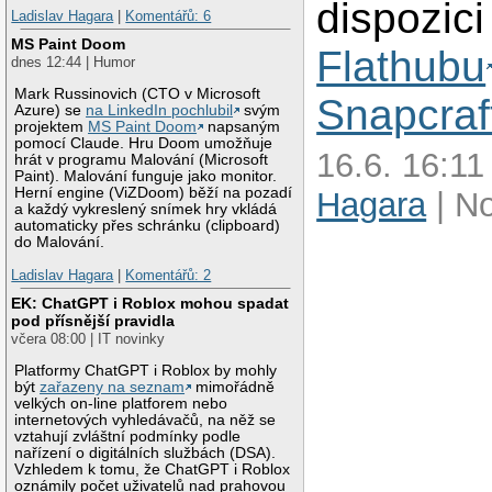
dispozici
Ladislav Hagara
|
Komentářů: 6
MS Paint Doom
Flathubu
dnes 12:44 | Humor
Mark Russinovich (CTO v Microsoft
Snapcraf
Azure) se
na LinkedIn pochlubil
svým
projektem
MS Paint Doom
napsaným
pomocí Claude. Hru Doom umožňuje
16.6. 16:11
hrát v programu Malování (Microsoft
Paint). Malování funguje jako monitor.
Herní engine (ViZDoom) běží na pozadí
Hagara
| N
a každý vykreslený snímek hry vkládá
automaticky přes schránku (clipboard)
do Malování.
Ladislav Hagara
|
Komentářů: 2
EK: ChatGPT i Roblox mohou spadat
pod přísnější pravidla
včera 08:00 | IT novinky
Platformy ChatGPT i Roblox by mohly
být
zařazeny na seznam
mimořádně
velkých on-line platforem nebo
internetových vyhledávačů, na něž se
vztahují zvláštní podmínky podle
nařízení o digitálních službách (DSA).
Vzhledem k tomu, že ChatGPT i Roblox
oznámily počet uživatelů nad prahovou