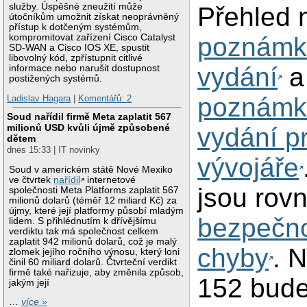
služby. Úspěšné zneužití může
Přehled 
útočníkům umožnit získat neoprávněný
přístup k dotčeným systémům,
kompromitovat zařízení Cisco Catalyst
poznámk
SD-WAN a Cisco IOS XE, spustit
libovolný kód, zpřístupnit citlivé
vydání
a
informace nebo narušit dostupnost
postižených systémů.
poznámk
Ladislav Hagara
|
Komentářů: 2
Soud nařídil firmě Meta zaplatit 567
milionů USD kvůli újmě způsobené
vydání p
dětem
dnes 15:33 | IT novinky
vývojáře
Soud v americkém státě Nové Mexiko
ve čtvrtek
nařídil
internetové
jsou rov
společnosti Meta Platforms zaplatit 567
milionů dolarů (téměř 12 miliard Kč) za
újmy, které její platformy působí mladým
bezpečno
lidem. S přihlédnutím k dřívějšímu
verdiktu tak má společnost celkem
zaplatit 942 milionů dolarů, což je malý
chyby
. 
zlomek jejího ročního výnosu, který loni
činil 60 miliard dolarů. Čtvrteční verdikt
firmě také nařizuje, aby změnila způsob,
152 bude
jakým její
…
více »