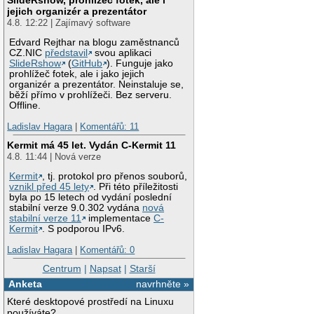
jejich organizér a prezentátor
4.8. 12:22 | Zajímavý software
Edvard Rejthar na blogu zaměstnanců
CZ.NIC
představil
svou aplikaci
SlideRshow
(
GitHub
). Funguje jako
prohlížeč fotek, ale i jako jejich
organizér a prezentátor. Neinstaluje se,
běží přímo v prohlížeči. Bez serveru.
Offline.
Ladislav Hagara
|
Komentářů: 11
Kermit má 45 let. Vydán C-Kermit 11
4.8. 11:44 | Nová verze
Kermit
, tj. protokol pro přenos souborů,
vznikl před 45 lety
. Při této příležitosti
byla po 15 letech od vydání poslední
stabilní verze 9.0.302 vydána
nová
stabilní verze 11
implementace
C-
Kermit
. S podporou IPv6.
Ladislav Hagara
|
Komentářů: 0
Centrum
|
Napsat
|
Starší
Anketa
navrhněte »
Které desktopové prostředí na Linuxu
používáte?