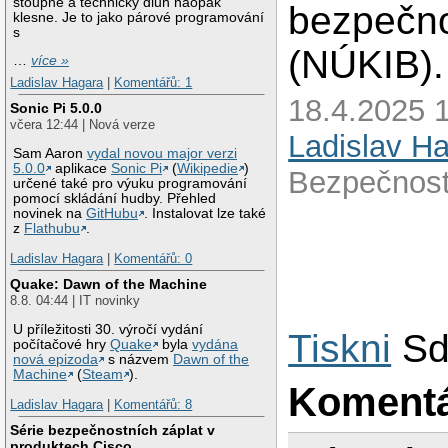
stoupne a technický dluh naopak
bezpečn
klesne. Je to jako párové programování
s
(NÚKIB).
…
více »
Ladislav Hagara
|
Komentářů: 1
18.4.2025 1
Sonic Pi 5.0.0
včera 12:44 | Nová verze
Ladislav H
Sam Aaron
vydal novou major verzi
5.0.0
aplikace
Sonic Pi
(
Wikipedie
)
Bezpečnost
určené také pro výuku programování
pomocí skládání hudby. Přehled
novinek na
GitHubu
. Instalovat lze také
z
Flathubu
.
Ladislav Hagara
|
Komentářů: 0
Quake: Dawn of the Machine
8.8. 04:44 | IT novinky
U příležitosti 30. výročí vydání
Tiskni
Sd
počítačové hry
Quake
byla
vydána
nová epizoda
s názvem
Dawn of the
Machine
(
Steam
).
Koment
Ladislav Hagara
|
Komentářů: 8
Série bezpečnostních záplat v
produktech Cisco