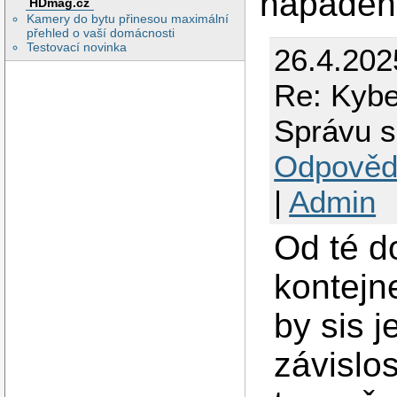
napaden
HDmag.cz
Kamery do bytu přinesou maximální
přehled o vaší domácnosti
Testovací novinka
26.4.202
Re: Kybe
Správu s
Odpověd
|
Admin
Od té d
kontejn
by sis 
závislos