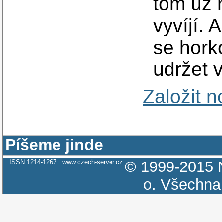
tom už n
vyvíjí. 
se hork
udržet 
Založit 
Píšeme jinde
ISSN 1214-1267
www.czech-server.cz
© 1999-2015
o.
Všechna 