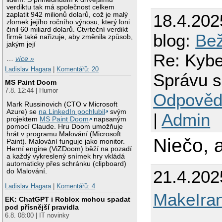
verdiktu tak má společnost celkem
18.4.202
zaplatit 942 milionů dolarů, což je malý
zlomek jejího ročního výnosu, který loni
činil 60 miliard dolarů. Čtvrteční verdikt
blog:
Bež
firmě také nařizuje, aby změnila způsob,
jakým její
Re: Kybe
…
více »
Ladislav Hagara
|
Komentářů: 20
Správu s
MS Paint Doom
7.8. 12:44 | Humor
Odpověd
Mark Russinovich (CTO v Microsoft
Azure) se
na LinkedIn pochlubil
svým
|
Admin
projektem
MS Paint Doom
napsaným
pomocí Claude. Hru Doom umožňuje
hrát v programu Malování (Microsoft
Niečo, 
Paint). Malování funguje jako monitor.
Herní engine (ViZDoom) běží na pozadí
a každý vykreslený snímek hry vkládá
automaticky přes schránku (clipboard)
21.4.202
do Malování.
Ladislav Hagara
|
Komentářů: 4
MakeIra
EK: ChatGPT i Roblox mohou spadat
pod přísnější pravidla
6.8. 08:00 | IT novinky