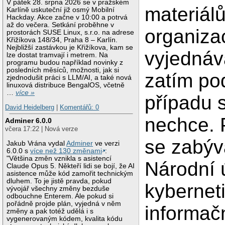
V pátek 28. srpna 2026 se v pražském
materiál
Karlíně uskuteční již osmý Mobilní
Hackday. Akce začne v 10:00 a potrvá
až do večera. Setkání proběhne v
organizac
prostorách SUSE Linux, s.r.o. na adrese
Křižíkova 148/34, Praha 8 – Karlín.
Nejbližší zastávkou je Křižíkova, kam se
vyjednáv
lze dostat tramvají i metrem. Na
programu budou například novinky z
posledních měsíců, možnosti, jak si
zatím po
zjednodušit práci s LLM/AI, a také nová
linuxová distribuce BengalOS, včetně
…
více »
případu 
David Heidelberg
|
Komentářů: 0
nechce.
Adminer 6.0.0
včera 17:22 | Nová verze
se zabývá
Jakub Vrána vydal
Adminer
ve verzi
6.0.0 s
více než 130 změnami
:
"Většina změn vznikla s asistencí
Národní 
Claude Opus 5. Někteří lidi se bojí, že AI
asistence může kód zamořit technickým
dluhem. To je jistě pravda, pokud
kybernet
vývojář všechny změny bezduše
odbouchne Enterem. Ale pokud si
pořádně projde plán, vyjedná v něm
informač
změny a pak totéž udělá i s
vygenerovaným kódem, kvalita kódu