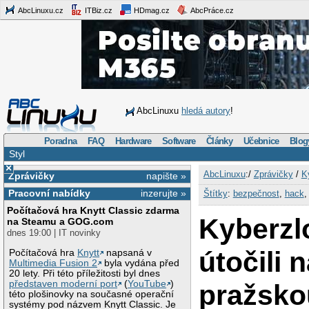
AbcLinuxu.cz
ITBiz.cz
HDmag.cz
AbcPráce.cz
AbcLinuxu
hledá autory
!
Poradna
FAQ
Hardware
Software
Články
Učebnice
Blog
Styl
×
AbcLinuxu
:/
Zprávičky
/
K
Zprávičky
napište »
Pracovní nabídky
inzerujte »
Štítky
:
bezpečnost
,
hack
Počítačová hra Knytt Classic zdarma
Kyberzl
na Steamu a GOG.com
dnes 19:00 | IT novinky
útočili 
Počítačová hra
Knytt
napsaná v
Multimedia Fusion 2
byla vydána před
20 lety. Při této příležitosti byl dnes
představen moderní port
(
YouTube
)
pražsko
této plošinovky na současné operační
systémy pod názvem Knytt Classic. Je