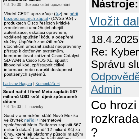
Nástroje:
7.8. 16:00 | Bezpečnostní upozornění
Vládní CERT upozorňuje (
𝕏
) na
sérii
Vložit da
bezpečnostních záplat
(CVSS 9.9) v
produktech Cisco řešících kritické
zranitelnosti umožňující obejití
autentizace, eskalaci oprávnění,
18.4.202
vzdálené spuštění kódu a odepření
služby. Úspěšné zneužití může
útočníkům umožnit získat neoprávněný
Re: Kyberz
přístup k dotčeným systémům,
kompromitovat zařízení Cisco Catalyst
Správu sl
SD-WAN a Cisco IOS XE, spustit
libovolný kód, zpřístupnit citlivé
informace nebo narušit dostupnost
Odpovědě
postižených systémů.
Ladislav Hagara
|
Komentářů: 6
Admin
Soud nařídil firmě Meta zaplatit 567
milionů USD kvůli újmě způsobené
Co hrozi
dětem
7.8. 15:33 | IT novinky
rozkrada
Soud v americkém státě Nové Mexiko
ve čtvrtek
nařídil
internetové
společnosti Meta Platforms zaplatit 567
?
milionů dolarů (téměř 12 miliard Kč) za
újmy, které její platformy působí mladým
lidem. S přihlédnutím k dřívějšímu