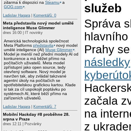
zdarma k dispozici na
Steamu
a
služeb
GOG.com
.
Ladislav Hagara
|
Komentářů: 0
Správa s
Meta představila nový model umělé
inteligence Muse Glimmer
hlavního
dnes 16:00 | IT novinky
Americká technologická společnost
Prahy s
Meta Platforms
představila
nový model
umělé inteligence (AI)
Muse Glimmer
.
Model je menší než přední modely AI od
následky
konkurence a má běžet přímo na
počítačích uživatelů. Meta model
zpřístupní jako open source, tedy
kyberúto
otevřený software. Nový model je
navržen tak, aby zvládal takzvané
agentní úkoly na počítačích se
Hackersk
spotřebitelskou grafickou kartou. Klade
si tak za cíl uspokojit poptávku po
systémech AI, které běží přímo na
začala z
zařízeních uživatelů.
Ladislav Hagara
|
Komentářů: 7
na intern
Mobilní Hackday #8 proběhne 28.
srpna v Praze
z ukrade
dnes 12:11 | Pozvánky