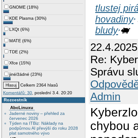
tlustej pi
GNOME
(
18%
)
hovadiny
KDE Plasma
(
30%
)
bludy
🐖
LXQt
(
6%
)
MATE
(
6%
)
22.4.202
TDE
(
2%
)
Re: Kyberz
Xfce
(
15%
)
Správu sl
jiné/žádné
(
23%
)
Odpovědě
Celkem 2364 hlasů
Admin
Komentářů: 30
, poslední 3.4. 20:20
Rozcestník
AbcLinuxu
Kyberzlo
Jaderné noviny – přehled za
červenec 2026
chybou 
Týden na ITBiz: Náklady na
podpůrnou AI převýší do roku 2028
plat samotného vývo