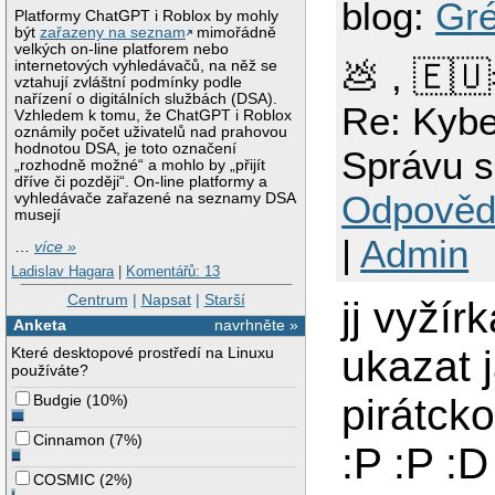
blog:
Gré
Platformy ChatGPT i Roblox by mohly
být
zařazeny na seznam
mimořádně
velkých on-line platforem nebo
💩 , 🇪
internetových vyhledávačů, na něž se
vztahují zvláštní podmínky podle
nařízení o digitálních službách (DSA).
Re: Kybe
Vzhledem k tomu, že ChatGPT i Roblox
oznámily počet uživatelů nad prahovou
hodnotou DSA, je toto označení
Správu s
„rozhodně možné“ a mohlo by „přijít
dříve či později“. On-line platformy a
Odpověd
vyhledávače zařazené na seznamy DSA
musejí
|
Admin
…
více »
Ladislav Hagara
|
Komentářů: 13
Centrum
|
Napsat
|
Starší
jj vyžír
Anketa
navrhněte »
ukazat j
Které desktopové prostředí na Linuxu
používáte?
Budgie
(
10%
)
pirátck
Cinnamon
(
7%
)
:P :P :D
COSMIC
(
2%
)