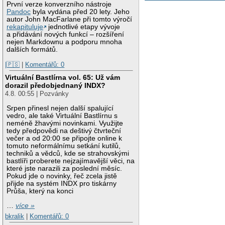
První verze konverzního nástroje
Pandoc
byla vydána před 20 lety. Jeho
autor John MacFarlane při tomto výročí
rekapituluje
jednotlivé etapy vývoje
a přidávání nových funkcí – rozšíření
nejen Markdownu a podporu mnoha
dalších formátů.
|🇵🇸
|
Komentářů: 0
Virtuální Bastlírna vol. 65: Už vám
dorazil předobjednaný INDX?
4.8. 00:55 | Pozvánky
Srpen přinesl nejen další spalující
vedro, ale také Virtuální Bastlírnu s
neméně žhavými novinkami. Využijte
tedy předpovědi na deštivý čtvrteční
večer a od 20:00 se připojte online k
tomuto neformálnímu setkání kutilů,
techniků a vědců, kde se strahovskými
bastlíři proberete nejzajímavější věci, na
které jste narazili za poslední měsíc.
Pokud jde o novinky, řeč zcela jistě
přijde na systém INDX pro tiskárny
Průša, který na konci
…
více »
bkralik
|
Komentářů: 0