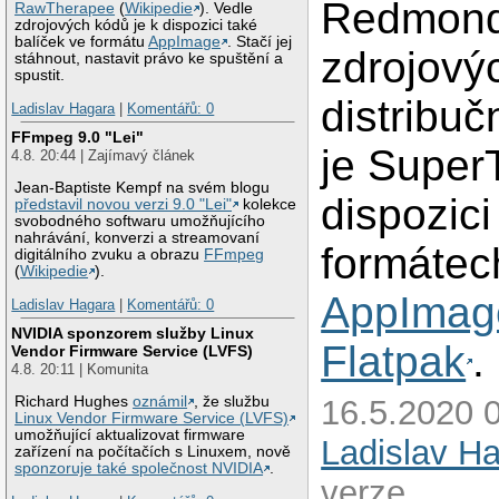
Redmond
RawTherapee
(
Wikipedie
). Vedle
zdrojových kódů je k dispozici také
balíček ve formátu
AppImage
. Stačí jej
zdrojový
stáhnout, nastavit právo ke spuštění a
spustit.
distribuč
Ladislav Hagara
|
Komentářů: 0
FFmpeg 9.0 "Lei"
je Super
4.8. 20:44 | Zajímavý článek
Jean-Baptiste Kempf na svém blogu
dispozici
představil novou verzi 9.0 "Lei"
kolekce
svobodného softwaru umožňujícího
nahrávání, konverzi a streamovaní
formátec
digitálního zvuku a obrazu
FFmpeg
(
Wikipedie
).
AppImag
Ladislav Hagara
|
Komentářů: 0
NVIDIA sponzorem služby Linux
Flatpak
.
Vendor Firmware Service (LVFS)
4.8. 20:11 | Komunita
Richard Hughes
oznámil
, že službu
16.5.2020 0
Linux Vendor Firmware Service (LVFS)
umožňující aktualizovat firmware
Ladislav H
zařízení na počítačích s Linuxem, nově
sponzoruje také společnost NVIDIA
.
verze