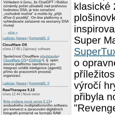
Vzhledem k tomu, že ChatGPT i Roblox
klasické
oznámily počet uživatelů nad prahovou
hodnotou DSA, je toto označení
„rozhodně možné“ a mohlo by „přijít
plošinov
dříve či později“. On-line platformy a
vyhledávače zařazené na seznamy DSA
musejí
inspirova
…
více »
Super Ma
Ladislav Hagara
|
Komentářů: 0
Cloudflare OS
SuperTu
včera 17:00 | Zajímavý software
Společnost Cloudflare
představila
o opravn
Cloudflare OS
(
GitHub
), tj. open
source platformu navrženou pro
integraci umělé inteligence (agentů)
příležitos
přímo do pracovních procesů
organizací.
výročí hr
Ladislav Hagara
|
Komentářů: 0
RawTherapee 5.13
přibyla 
včera 12:44 | Nová verze
Byla vydána nová verze 5.13
"Revenge
svobodného multiplatformního softwaru
pro konverzi a zpracování digitálních
fotografií primárně ve formátů RAW