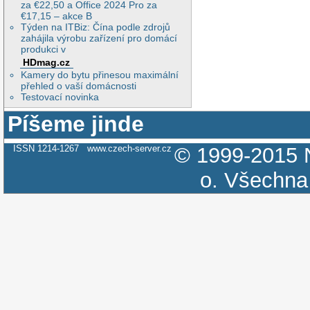
za €22,50 a Office 2024 Pro za
€17,15 – akce B
Týden na ITBiz: Čína podle zdrojů
zahájila výrobu zařízení pro domácí
produkci v
HDmag.cz
Kamery do bytu přinesou maximální
přehled o vaší domácnosti
Testovací novinka
Píšeme jinde
ISSN 1214-1267
www.czech-server.cz
© 1999-2015
o.
Všechna 