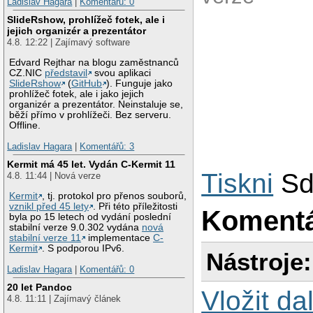
Ladislav Hagara
|
Komentářů: 0
SlideRshow, prohlížeč fotek, ale i
jejich organizér a prezentátor
4.8. 12:22 | Zajímavý software
Edvard Rejthar na blogu zaměstnanců
CZ.NIC
představil
svou aplikaci
SlideRshow
(
GitHub
). Funguje jako
prohlížeč fotek, ale i jako jejich
organizér a prezentátor. Neinstaluje se,
běží přímo v prohlížeči. Bez serveru.
Offline.
Ladislav Hagara
|
Komentářů: 3
Kermit má 45 let. Vydán C-Kermit 11
Tiskni
Sd
4.8. 11:44 | Nová verze
Kermit
, tj. protokol pro přenos souborů,
vznikl před 45 lety
. Při této příležitosti
Koment
byla po 15 letech od vydání poslední
stabilní verze 9.0.302 vydána
nová
stabilní verze 11
implementace
C-
Kermit
. S podporou IPv6.
Nástroje:
Ladislav Hagara
|
Komentářů: 0
20 let Pandoc
Vložit da
4.8. 11:11 | Zajímavý článek