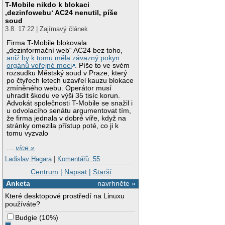
T-Mobile nikdo k blokaci
‚dezinfowebu‘ AC24 nenutil, píše
soud
3.8. 17:22 | Zajímavý článek
Firma T-Mobile blokovala
„dezinformační web“ AC24 bez toho,
aniž by k tomu měla závazný pokyn
orgánů veřejné moci
. Píše to ve svém
rozsudku Městský soud v Praze, který
po čtyřech letech uzavřel kauzu blokace
zmíněného webu. Operátor musí
uhradit škodu ve výši 35 tisíc korun.
Advokát společnosti T-Mobile se snažil i
u odvolacího senátu argumentovat tím,
že firma jednala v dobré víře, když na
stránky omezila přístup poté, co ji k
tomu vyzvalo
…
více »
Ladislav Hagara
|
Komentářů: 55
Centrum
|
Napsat
|
Starší
Anketa
navrhněte »
Které desktopové prostředí na Linuxu
používáte?
Budgie
(
10%
)