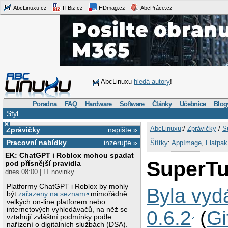
AbcLinuxu.cz
ITBiz.cz
HDmag.cz
AbcPráce.cz
AbcLinuxu
hledá autory
!
Poradna
FAQ
Hardware
Software
Články
Učebnice
Blog
Styl
×
AbcLinuxu
:/
Zprávičky
/
S
Zprávičky
napište »
Pracovní nabídky
inzerujte »
Štítky
:
AppImage
,
Flatpak
EK: ChatGPT i Roblox mohou spadat
SuperTu
pod přísnější pravidla
dnes 08:00 | IT novinky
Platformy ChatGPT i Roblox by mohly
Byla vyd
být
zařazeny na seznam
mimořádně
velkých on-line platforem nebo
internetových vyhledávačů, na něž se
0.6.2
(
Gi
vztahují zvláštní podmínky podle
nařízení o digitálních službách (DSA).