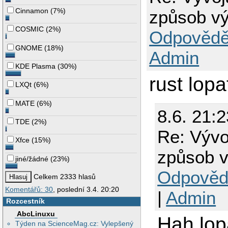
Cinnamon
(
7%
)
způsob vý
COSMIC
(
2%
)
Odpovědě
GNOME
(
18%
)
Admin
KDE Plasma
(
30%
)
rust lop
LXQt
(
6%
)
MATE
(
6%
)
8.6. 21:2
TDE
(
2%
)
Re: Vývo
Xfce
(
15%
)
způsob v
jiné/žádné
(
23%
)
Odpověd
Celkem 2333 hlasů
Komentářů: 30
, poslední 3.4. 20:20
|
Admin
Rozcestník
AbcLinuxu
Hah lop
Týden na ScienceMag.cz: Vylepšený