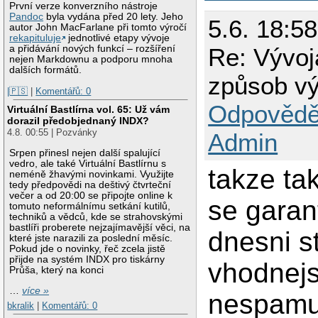
První verze konverzního nástroje
Pandoc
byla vydána před 20 lety. Jeho
5.6. 18:58
autor John MacFarlane při tomto výročí
rekapituluje
jednotlivé etapy vývoje
a přidávání nových funkcí – rozšíření
Re: Vývoj
nejen Markdownu a podporu mnoha
dalších formátů.
způsob vý
|🇵🇸
|
Komentářů: 0
Odpovědě
Virtuální Bastlírna vol. 65: Už vám
dorazil předobjednaný INDX?
4.8. 00:55 | Pozvánky
Admin
Srpen přinesl nejen další spalující
vedro, ale také Virtuální Bastlírnu s
takze tak
neméně žhavými novinkami. Využijte
tedy předpovědi na deštivý čtvrteční
večer a od 20:00 se připojte online k
se gara
tomuto neformálnímu setkání kutilů,
techniků a vědců, kde se strahovskými
bastlíři proberete nejzajímavější věci, na
dnesni st
které jste narazili za poslední měsíc.
Pokud jde o novinky, řeč zcela jistě
přijde na systém INDX pro tiskárny
vhodnejsi
Průša, který na konci
…
více »
nespamuj
bkralik
|
Komentářů: 0