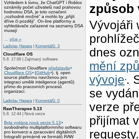
Vzhledem k tomu, že ChatGPT i Roblox
způsob 
oznámily počet uživatelů nad prahovou
hodnotou DSA, je toto označení
„rozhodně možné“ a mohlo by „přijít
Vývojáři
dříve či později“. On-line platformy a
vyhledávače zařazené na seznamy DSA
musejí
prohlíže
…
více »
Ladislav Hagara
|
Komentářů: 3
dnes ozn
Cloudflare OS
5.8. 17:00 | Zajímavý software
mění zp
Společnost Cloudflare
představila
Cloudflare OS
(
GitHub
), tj. open
vývoje
. 
source platformu navrženou pro
integraci umělé inteligence (agentů)
přímo do pracovních procesů
se vydán
organizací.
Ladislav Hagara
|
Komentářů: 0
verze pře
RawTherapee 5.13
5.8. 12:44 | Nová verze
přijímat 
Byla vydána nová verze 5.13
svobodného multiplatformního softwaru
requesty
pro konverzi a zpracování digitálních
fotografií primárně ve formátů RAW