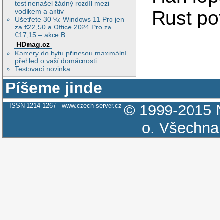
test nenašel žádný rozdíl mezi
vodíkem a antiv
Rust po
Ušetřete 30 %: Windows 11 Pro jen
za €22,50 a Office 2024 Pro za
€17,15 – akce B
HDmag.cz
Kamery do bytu přinesou maximální
přehled o vaší domácnosti
Testovací novinka
Píšeme jinde
ISSN 1214-1267
www.czech-server.cz
© 1999-2015
o.
Všechna 