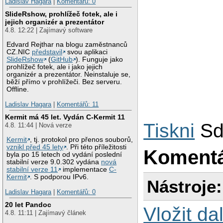
Ladislav Hagara
|
Komentářů: 0
SlideRshow, prohlížeč fotek, ale i
jejich organizér a prezentátor
4.8. 12:22 | Zajímavý software
Edvard Rejthar na blogu zaměstnanců
CZ.NIC
představil
svou aplikaci
SlideRshow
(
GitHub
). Funguje jako
prohlížeč fotek, ale i jako jejich
organizér a prezentátor. Neinstaluje se,
běží přímo v prohlížeči. Bez serveru.
Offline.
Ladislav Hagara
|
Komentářů: 11
Kermit má 45 let. Vydán C-Kermit 11
Tiskni
Sd
4.8. 11:44 | Nová verze
Kermit
, tj. protokol pro přenos souborů,
vznikl před 45 lety
. Při této příležitosti
Koment
byla po 15 letech od vydání poslední
stabilní verze 9.0.302 vydána
nová
stabilní verze 11
implementace
C-
Kermit
. S podporou IPv6.
Nástroje:
Ladislav Hagara
|
Komentářů: 0
20 let Pandoc
Vložit da
4.8. 11:11 | Zajímavý článek