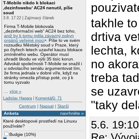
T-Mobile nikdo k blokaci
pouzivat
‚dezinfowebu‘ AC24 nenutil, píše
soud
3.8. 17:22 | Zajímavý článek
takhle t
Firma T-Mobile blokovala
„dezinformační web“ AC24 bez toho,
drtiva ve
aniž by k tomu měla závazný pokyn
orgánů veřejné moci
. Píše to ve svém
rozsudku Městský soud v Praze, který
lechta, k
po čtyřech letech uzavřel kauzu blokace
zmíněného webu. Operátor musí
uhradit škodu ve výši 35 tisíc korun.
no akorat
Advokát společnosti T-Mobile se snažil i
u odvolacího senátu argumentovat tím,
že firma jednala v dobré víře, když na
treba ta
stránky omezila přístup poté, co ji k
tomu vyzvalo
se uzavr
…
více »
Ladislav Hagara
|
Komentářů: 71
"taky de
Centrum
|
Napsat
|
Starší
Anketa
navrhněte »
Které desktopové prostředí na Linuxu
5.6. 19:10
používáte?
Re: Vývoj
Budgie
(
10%
)