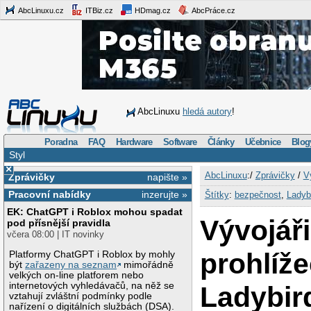
AbcLinuxu.cz
ITBiz.cz
HDmag.cz
AbcPráce.cz
AbcLinuxu
hledá autory
!
Poradna
FAQ
Hardware
Software
Články
Učebnice
Blog
Styl
×
AbcLinuxu
:/
Zprávičky
/
V
Zprávičky
napište »
Pracovní nabídky
inzerujte »
Štítky
:
bezpečnost
,
Ladyb
EK: ChatGPT i Roblox mohou spadat
Vývojáři
pod přísnější pravidla
včera 08:00 | IT novinky
prohlíž
Platformy ChatGPT i Roblox by mohly
být
zařazeny na seznam
mimořádně
velkých on-line platforem nebo
internetových vyhledávačů, na něž se
Ladybir
vztahují zvláštní podmínky podle
nařízení o digitálních službách (DSA).