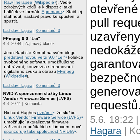
RawTherapee
(
Wikipedie
). Vedle
otevřené
zdrojových kódů je k dispozici také
balíček ve formátu
AppImage
. Stačí jej
stáhnout, nastavit právo ke spuštění a
pull req
spustit.
Ladislav Hagara
|
Komentářů: 0
uzavřeny
FFmpeg 9.0 "Lei"
4.8. 20:44 | Zajímavý článek
nedokáž
Jean-Baptiste Kempf na svém blogu
představil novou verzi 9.0 "Lei"
kolekce
garantov
svobodného softwaru umožňujícího
nahrávání, konverzi a streamovaní
digitálního zvuku a obrazu
FFmpeg
bezpečno
(
Wikipedie
).
Ladislav Hagara
|
Komentářů: 0
generova
NVIDIA sponzorem služby Linux
Vendor Firmware Service (LVFS)
requestů
4.8. 20:11 | Komunita
Richard Hughes
oznámil
, že službu
5.6. 18:22 
Linux Vendor Firmware Service (LVFS)
umožňující aktualizovat firmware
zařízení na počítačích s Linuxem, nově
Hagara
| K
sponzoruje také společnost NVIDIA
.