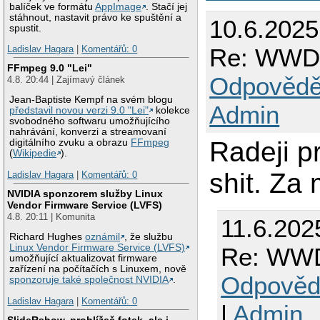
balíček ve formátu
AppImage
. Stačí jej
stáhnout, nastavit právo ke spuštění a
10.6.2025
spustit.
Re: WWD
Ladislav Hagara
|
Komentářů: 0
FFmpeg 9.0 "Lei"
Odpovědě
4.8. 20:44 | Zajímavý článek
Jean-Baptiste Kempf na svém blogu
Admin
představil novou verzi 9.0 "Lei"
kolekce
svobodného softwaru umožňujícího
nahrávání, konverzi a streamovaní
Radeji p
digitálního zvuku a obrazu
FFmpeg
(
Wikipedie
).
shit. Za
Ladislav Hagara
|
Komentářů: 0
NVIDIA sponzorem služby Linux
Vendor Firmware Service (LVFS)
4.8. 20:11 | Komunita
11.6.202
Richard Hughes
oznámil
, že službu
Linux Vendor Firmware Service (LVFS)
Re: WW
umožňující aktualizovat firmware
zařízení na počítačích s Linuxem, nově
Odpověd
sponzoruje také společnost NVIDIA
.
Ladislav Hagara
|
Komentářů: 0
|
Admin
SlideRshow, prohlížeč fotek, ale i