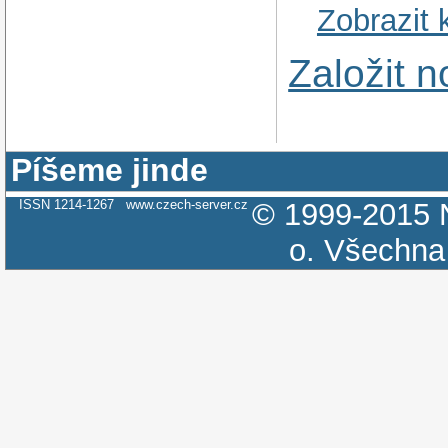
Zobrazit
Založit 
Píšeme jinde
ISSN 1214-1267
www.czech-server.cz
© 1999-2015
o.
Všechna 