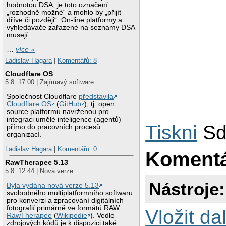
hodnotou DSA, je toto označení
„rozhodně možné“ a mohlo by „přijít
dříve či později“. On-line platformy a
vyhledávače zařazené na seznamy DSA
musejí
…
více »
Ladislav Hagara
|
Komentářů: 8
Cloudflare OS
5.8. 17:00 | Zajímavý software
Společnost Cloudflare
představila
Cloudflare OS
(
GitHub
), tj. open
source platformu navrženou pro
integraci umělé inteligence (agentů)
Tiskni
Sd
přímo do pracovních procesů
organizací.
Ladislav Hagara
|
Komentářů: 0
Koment
RawTherapee 5.13
5.8. 12:44 | Nová verze
Nástroje:
Byla vydána nová verze 5.13
svobodného multiplatformního softwaru
pro konverzi a zpracování digitálních
fotografií primárně ve formátů RAW
Vložit da
RawTherapee
(
Wikipedie
). Vedle
zdrojových kódů je k dispozici také