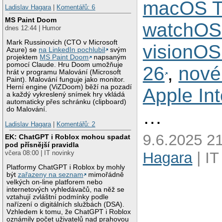
macOS T
Ladislav Hagara
|
Komentářů: 6
MS Paint Doom
watchOS
dnes 12:44 | Humor
Mark Russinovich (CTO v Microsoft
visionOS
Azure) se
na LinkedIn pochlubil
svým
projektem
MS Paint Doom
napsaným
pomocí Claude. Hru Doom umožňuje
26
,
nové
hrát v programu Malování (Microsoft
Paint). Malování funguje jako monitor.
Herní engine (ViZDoom) běží na pozadí
Apple Int
a každý vykreslený snímek hry vkládá
automaticky přes schránku (clipboard)
do Malování.
…
Ladislav Hagara
|
Komentářů: 2
9.6.2025 21
EK: ChatGPT i Roblox mohou spadat
pod přísnější pravidla
Hagara
| IT
včera 08:00 | IT novinky
Platformy ChatGPT i Roblox by mohly
být
zařazeny na seznam
mimořádně
velkých on-line platforem nebo
internetových vyhledávačů, na něž se
vztahují zvláštní podmínky podle
nařízení o digitálních službách (DSA).
Vzhledem k tomu, že ChatGPT i Roblox
oznámily počet uživatelů nad prahovou