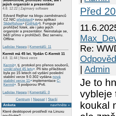
jejich organizér a prezentátor
Před 20 
4.8. 12:22 | Zajímavý software
Edvard Rejthar na blogu zaměstnanců
CZ.NIC
představil
svou aplikaci
SlideRshow
(
GitHub
). Funguje jako
11.6.202
prohlížeč fotek, ale i jako jejich
organizér a prezentátor. Neinstaluje se,
Max_Dev
běží přímo v prohlížeči. Bez serveru.
Offline.
Re: WW
Ladislav Hagara
|
Komentářů: 11
Kermit má 45 let. Vydán C-Kermit 11
Odpověd
4.8. 11:44 | Nová verze
Kermit
, tj. protokol pro přenos souborů,
|
Admin
vznikl před 45 lety
. Při této příležitosti
byla po 15 letech od vydání poslední
stabilní verze 9.0.302 vydána
nová
Je to h
stabilní verze 11
implementace
C-
Kermit
. S podporou IPv6.
vybleje
Ladislav Hagara
|
Komentářů: 0
Centrum
|
Napsat
|
Starší
koukal 
Anketa
navrhněte »
Které desktopové prostředí na Linuxu
používáte?