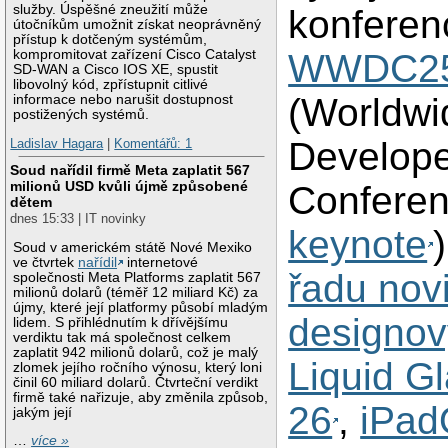
služby. Úspěšné zneužití může
konferen
útočníkům umožnit získat neoprávněný
přístup k dotčeným systémům,
kompromitovat zařízení Cisco Catalyst
WWDC2
SD-WAN a Cisco IOS XE, spustit
libovolný kód, zpřístupnit citlivé
(Worldwi
informace nebo narušit dostupnost
postižených systémů.
Develop
Ladislav Hagara
|
Komentářů: 1
Soud nařídil firmě Meta zaplatit 567
milionů USD kvůli újmě způsobené
Conferen
dětem
dnes 15:33 | IT novinky
keynote
Soud v americkém státě Nové Mexiko
ve čtvrtek
nařídil
internetové
řadu nov
společnosti Meta Platforms zaplatit 567
milionů dolarů (téměř 12 miliard Kč) za
újmy, které její platformy působí mladým
designov
lidem. S přihlédnutím k dřívějšímu
verdiktu tak má společnost celkem
zaplatit 942 milionů dolarů, což je malý
Liquid G
zlomek jejího ročního výnosu, který loni
činil 60 miliard dolarů. Čtvrteční verdikt
firmě také nařizuje, aby změnila způsob,
26
,
iPad
jakým její
…
více »