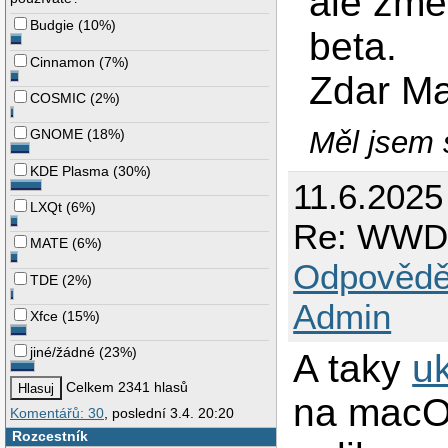
ale změn
Budgie
(
10%
)
beta.
Cinnamon
(
7%
)
Zdar M
COSMIC
(
2%
)
Měl jsem s
GNOME
(
18%
)
KDE Plasma
(
30%
)
11.6.2025
LXQt
(
6%
)
Re: WWD
MATE
(
6%
)
Odpovědě
TDE
(
2%
)
Admin
Xfce
(
15%
)
jiné/žádné
(
23%
)
A taky
uk
Celkem 2341 hlasů
na macO
Komentářů: 30
, poslední 3.4. 20:20
Rozcestník