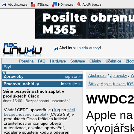
AbcLinuxu.cz
ITBiz.cz
HDmag.cz
AbcPráce.cz
AbcLinuxu
hledá autory
!
Poradna
FAQ
Hardware
Software
Články
Učebnice
Blog
Styl
×
AbcLinuxu
:/
Zprávičky
/
W
Zprávičky
napište »
Pracovní nabídky
inzerujte »
Štítky
:
Apple
,
funkce
,
iOS
Série bezpečnostních záplat v
WWDC2
produktech Cisco
dnes 16:00 | Bezpečnostní upozornění
Vládní CERT upozorňuje (
𝕏
) na
sérii
Apple na
bezpečnostních záplat
(CVSS 9.9) v
produktech Cisco řešících kritické
zranitelnosti umožňující obejití
vývojářs
autentizace, eskalaci oprávnění,
vzdálené spuštění kódu a odepření