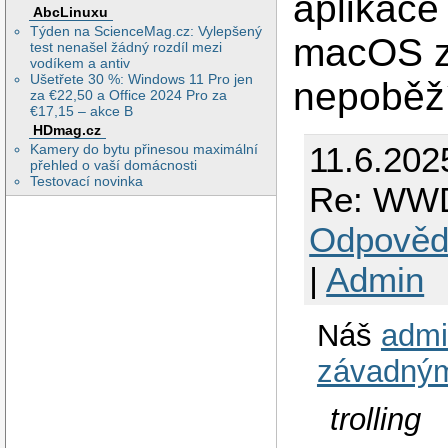
aplikace 
AbcLinuxu
Týden na ScienceMag.cz: Vylepšený
macOS zj
test nenašel žádný rozdíl mezi
vodíkem a antiv
Ušetřete 30 %: Windows 11 Pro jen
nepoběží
za €22,50 a Office 2024 Pro za
€17,15 – akce B
HDmag.cz
11.6.202
Kamery do bytu přinesou maximální
přehled o vaší domácnosti
Testovací novinka
Re: WW
Odpověd
|
Admin
Náš
admi
závadný
trolling