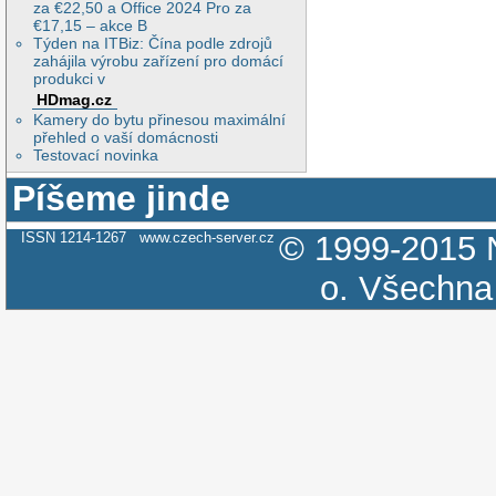
za €22,50 a Office 2024 Pro za
€17,15 – akce B
Týden na ITBiz: Čína podle zdrojů
zahájila výrobu zařízení pro domácí
produkci v
HDmag.cz
Kamery do bytu přinesou maximální
přehled o vaší domácnosti
Testovací novinka
Píšeme jinde
ISSN 1214-1267
www.czech-server.cz
© 1999-2015
o.
Všechna 