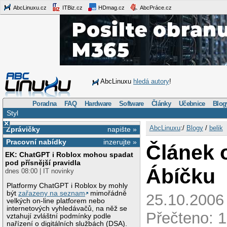
AbcLinuxu.cz
ITBiz.cz
HDmag.cz
AbcPráce.cz
AbcLinuxu
hledá autory
!
Poradna
FAQ
Hardware
Software
Články
Učebnice
Blog
Styl
×
AbcLinuxu
:/
Blogy
/
belik
Zprávičky
napište »
Pracovní nabídky
inzerujte »
Článek 
EK: ChatGPT i Roblox mohou spadat
pod přísnější pravidla
Ábíčku
dnes 08:00 | IT novinky
Platformy ChatGPT i Roblox by mohly
být
zařazeny na seznam
mimořádně
25.10.2006
velkých on-line platforem nebo
internetových vyhledávačů, na něž se
Přečteno: 1
vztahují zvláštní podmínky podle
nařízení o digitálních službách (DSA).