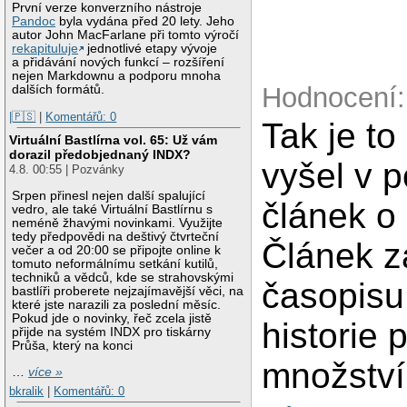
První verze konverzního nástroje
Pandoc
byla vydána před 20 lety. Jeho
autor John MacFarlane při tomto výročí
rekapituluje
jednotlivé etapy vývoje
a přidávání nových funkcí – rozšíření
nejen Markdownu a podporu mnoha
Hodnocení:
dalších formátů.
|🇵🇸
|
Komentářů: 0
Tak je to
Virtuální Bastlírna vol. 65: Už vám
dorazil předobjednaný INDX?
vyšel v 
4.8. 00:55 | Pozvánky
Srpen přinesl nejen další spalující
článek o
vedro, ale také Virtuální Bastlírnu s
neméně žhavými novinkami. Využijte
tedy předpovědi na deštivý čtvrteční
Článek za
večer a od 20:00 se připojte online k
tomuto neformálnímu setkání kutilů,
techniků a vědců, kde se strahovskými
časopisu
bastlíři proberete nejzajímavější věci, na
které jste narazili za poslední měsíc.
Pokud jde o novinky, řeč zcela jistě
historie 
přijde na systém INDX pro tiskárny
Průša, který na konci
množství
…
více »
bkralik
|
Komentářů: 0