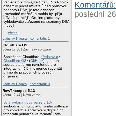
Vzhledem k tomu, že ChatGPT i Roblox
Komentářů:
oznámily počet uživatelů nad prahovou
hodnotou DSA, je toto označení
poslední 26
„rozhodně možné“ a mohlo by „přijít
dříve či později“. On-line platformy a
vyhledávače zařazené na seznamy DSA
musejí
…
více »
Ladislav Hagara
|
Komentářů: 1
Cloudflare OS
včera 17:00 | Zajímavý software
Společnost Cloudflare
představila
Cloudflare OS
(
GitHub
), tj. open
source platformu navrženou pro
integraci umělé inteligence (agentů)
přímo do pracovních procesů
organizací.
Ladislav Hagara
|
Komentářů: 0
RawTherapee 5.13
včera 12:44 | Nová verze
Byla vydána nová verze 5.13
svobodného multiplatformního softwaru
pro konverzi a zpracování digitálních
fotografií primárně ve formátů RAW