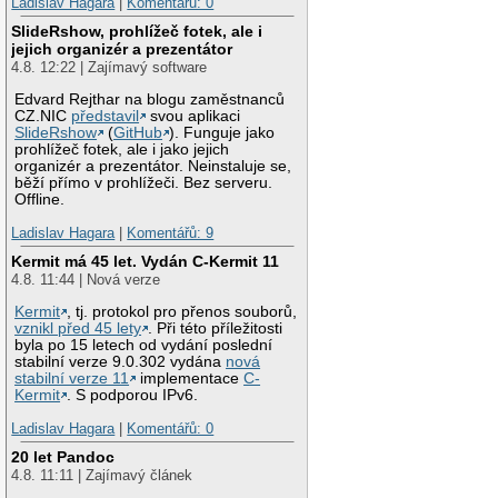
Ladislav Hagara
|
Komentářů: 0
SlideRshow, prohlížeč fotek, ale i
jejich organizér a prezentátor
4.8. 12:22 | Zajímavý software
Edvard Rejthar na blogu zaměstnanců
CZ.NIC
představil
svou aplikaci
SlideRshow
(
GitHub
). Funguje jako
prohlížeč fotek, ale i jako jejich
organizér a prezentátor. Neinstaluje se,
běží přímo v prohlížeči. Bez serveru.
Offline.
Ladislav Hagara
|
Komentářů: 9
Kermit má 45 let. Vydán C-Kermit 11
4.8. 11:44 | Nová verze
Kermit
, tj. protokol pro přenos souborů,
vznikl před 45 lety
. Při této příležitosti
byla po 15 letech od vydání poslední
stabilní verze 9.0.302 vydána
nová
stabilní verze 11
implementace
C-
Kermit
. S podporou IPv6.
Ladislav Hagara
|
Komentářů: 0
20 let Pandoc
4.8. 11:11 | Zajímavý článek