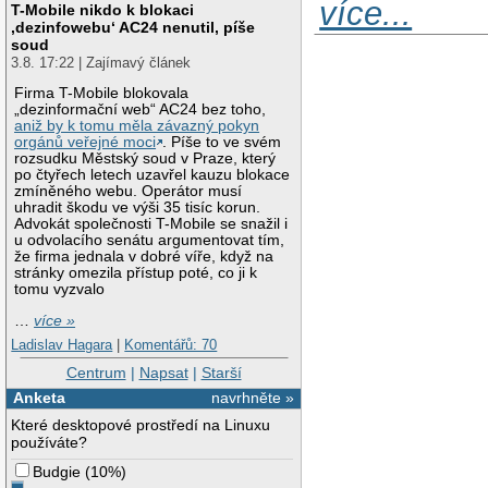
více...
T-Mobile nikdo k blokaci
‚dezinfowebu‘ AC24 nenutil, píše
soud
3.8. 17:22 | Zajímavý článek
Firma T-Mobile blokovala
„dezinformační web“ AC24 bez toho,
aniž by k tomu měla závazný pokyn
orgánů veřejné moci
. Píše to ve svém
rozsudku Městský soud v Praze, který
po čtyřech letech uzavřel kauzu blokace
zmíněného webu. Operátor musí
uhradit škodu ve výši 35 tisíc korun.
Advokát společnosti T-Mobile se snažil i
u odvolacího senátu argumentovat tím,
že firma jednala v dobré víře, když na
stránky omezila přístup poté, co ji k
tomu vyzvalo
…
více »
Ladislav Hagara
|
Komentářů: 70
Centrum
|
Napsat
|
Starší
Anketa
navrhněte »
Které desktopové prostředí na Linuxu
používáte?
Budgie
(
10%
)