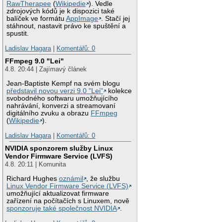
RawTherapee
(
Wikipedie
). Vedle
zdrojových kódů je k dispozici také
balíček ve formátu
AppImage
. Stačí jej
stáhnout, nastavit právo ke spuštění a
spustit.
Ladislav Hagara
|
Komentářů: 0
FFmpeg 9.0 "Lei"
4.8. 20:44 | Zajímavý článek
Jean-Baptiste Kempf na svém blogu
představil novou verzi 9.0 "Lei"
kolekce
svobodného softwaru umožňujícího
nahrávání, konverzi a streamovaní
digitálního zvuku a obrazu
FFmpeg
(
Wikipedie
).
Ladislav Hagara
|
Komentářů: 0
NVIDIA sponzorem služby Linux
Vendor Firmware Service (LVFS)
4.8. 20:11 | Komunita
Richard Hughes
oznámil
, že službu
Linux Vendor Firmware Service (LVFS)
umožňující aktualizovat firmware
zařízení na počítačích s Linuxem, nově
sponzoruje také společnost NVIDIA
.