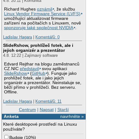
4.8. 20:11 | Komunita
Richard Hughes
oznámil
, že službu
Linux Vendor Firmware Service (LVFS)
umožňující aktualizovat firmware
zařízení na počítačích s Linuxem, nově
sponzoruje také společnost NVIDIA
.
Ladislav Hagara
|
Komentářů: 0
SlideRshow, prohlížeč fotek, ale i
jejich organizér a prezentátor
4.8. 12:22 | Zajímavý software
Edvard Rejthar na blogu zaměstnanců
CZ.NIC
představil
svou aplikaci
SlideRshow
(
GitHub
). Funguje jako
prohlížeč fotek, ale i jako jejich
organizér a prezentátor. Neinstaluje se,
běží přímo v prohlížeči. Bez serveru.
Offline.
Ladislav Hagara
|
Komentářů: 11
Centrum
|
Napsat
|
Starší
Anketa
navrhněte »
Které desktopové prostředí na Linuxu
používáte?
Budgie
(
10%
)