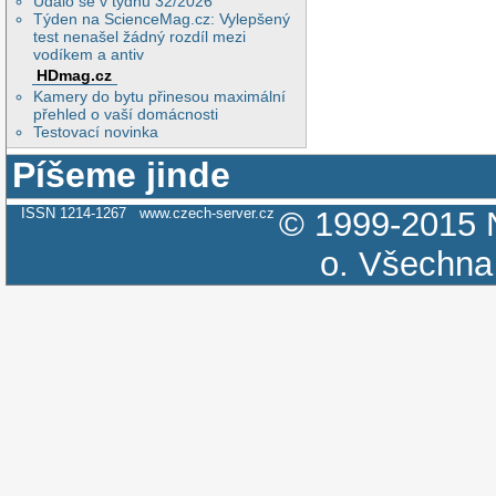
Událo se v týdnu 32/2026
Týden na ScienceMag.cz: Vylepšený
test nenašel žádný rozdíl mezi
vodíkem a antiv
HDmag.cz
Kamery do bytu přinesou maximální
přehled o vaší domácnosti
Testovací novinka
Píšeme jinde
ISSN 1214-1267
www.czech-server.cz
© 1999-2015
o.
Všechna 