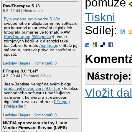
pomůže
RawTherapee 5.13
5.8. 12:44 | Nová verze
Tiskni
Byla vydána nová verze 5.13
svobodného multiplatformního softwaru
Sdílej:
pro konverzi a zpracování digitálních
fotografií primárně ve formátů RAW
RawTherapee
(
Wikipedie
). Vedle
zdrojových kódů je k dispozici také
balíček ve formátu
AppImage
. Stačí jej
stáhnout, nastavit právo ke spuštění a
spustit.
Koment
Ladislav Hagara
|
Komentářů: 0
FFmpeg 9.0 "Lei"
Nástroje:
4.8. 20:44 | Zajímavý článek
Jean-Baptiste Kempf na svém blogu
Vložit da
představil novou verzi 9.0 "Lei"
kolekce
svobodného softwaru umožňujícího
nahrávání, konverzi a streamovaní
digitálního zvuku a obrazu
FFmpeg
(
Wikipedie
).
Ladislav Hagara
|
Komentářů: 0
NVIDIA sponzorem služby Linux
Vendor Firmware Service (LVFS)