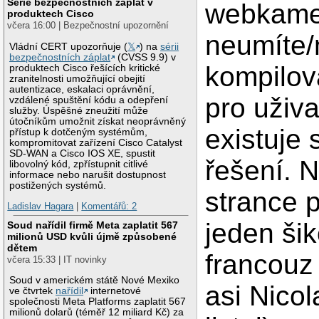
Série bezpečnostních záplat v
webkame
produktech Cisco
včera 16:00 | Bezpečnostní upozornění
neumíte/
Vládní CERT upozorňuje (
𝕏
) na
sérii
bezpečnostních záplat
(CVSS 9.9) v
kompilov
produktech Cisco řešících kritické
zranitelnosti umožňující obejití
autentizace, eskalaci oprávnění,
pro uživa
vzdálené spuštění kódu a odepření
služby. Úspěšné zneužití může
útočníkům umožnit získat neoprávněný
existuje
přístup k dotčeným systémům,
kompromitovat zařízení Cisco Catalyst
SD-WAN a Cisco IOS XE, spustit
řešení. 
libovolný kód, zpřístupnit citlivé
informace nebo narušit dostupnost
postižených systémů.
strance 
Ladislav Hagara
|
Komentářů: 2
jeden ši
Soud nařídil firmě Meta zaplatit 567
milionů USD kvůli újmě způsobené
dětem
francouz
včera 15:33 | IT novinky
Soud v americkém státě Nové Mexiko
asi Nicol
ve čtvrtek
nařídil
internetové
společnosti Meta Platforms zaplatit 567
milionů dolarů (téměř 12 miliard Kč) za