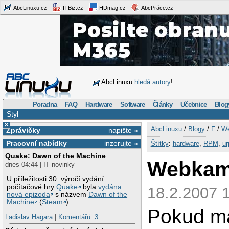
AbcLinuxu.cz
ITBiz.cz
HDmag.cz
AbcPráce.cz
AbcLinuxu
hledá autory
!
Poradna
FAQ
Hardware
Software
Články
Učebnice
Blog
Styl
×
AbcLinuxu
:/
Blogy
/
F
/
We
Zprávičky
napište »
Pracovní nabídky
inzerujte »
Štítky
:
hardware
,
RPM
,
ur
Quake: Dawn of the Machine
Webkam
dnes 04:44 | IT novinky
U příležitosti 30. výročí vydání
počítačové hry
Quake
byla
vydána
18.2.2007 
nová epizoda
s názvem
Dawn of the
Machine
(
Steam
).
Pokud m
Ladislav Hagara
|
Komentářů: 3