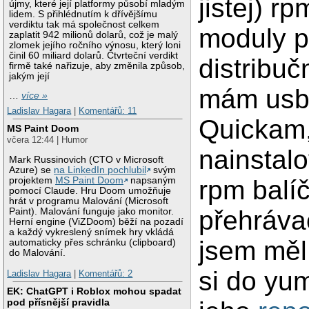
jistej) r
újmy, které její platformy působí mladým
lidem. S přihlédnutím k dřívějšímu
verdiktu tak má společnost celkem
moduly p
zaplatit 942 milionů dolarů, což je malý
zlomek jejího ročního výnosu, který loni
činil 60 miliard dolarů. Čtvrteční verdikt
distribuč
firmě také nařizuje, aby změnila způsob,
jakým její
mám usb
…
více »
Ladislav Hagara
|
Komentářů: 11
Quickam
MS Paint Doom
včera 12:44 | Humor
nainstal
Mark Russinovich (CTO v Microsoft
Azure) se
na LinkedIn pochlubil
svým
rpm balíč
projektem
MS Paint Doom
napsaným
pomocí Claude. Hru Doom umožňuje
hrát v programu Malování (Microsoft
přehráva
Paint). Malování funguje jako monitor.
Herní engine (ViZDoom) běží na pozadí
a každý vykreslený snímek hry vkládá
jsem měl
automaticky přes schránku (clipboard)
do Malování.
si do yum
Ladislav Hagara
|
Komentářů: 2
EK: ChatGPT i Roblox mohou spadat
pod přísnější pravidla