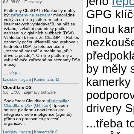
jeho
repo
6.8. 08:00 | IT novinky
GPG klí
Platformy ChatGPT i Roblox by mohly
být
zařazeny na seznam
mimořádně
velkých on-line platforem nebo
internetových vyhledávačů, na něž se
Jinou ka
vztahují zvláštní podmínky podle
nařízení o digitálních službách (DSA).
Vzhledem k tomu, že ChatGPT i Roblox
nezkouše
oznámily počet uživatelů nad prahovou
hodnotou DSA, je toto označení
„rozhodně možné“ a mohlo by „přijít
předpokl
dříve či později“. On-line platformy a
vyhledávače zařazené na seznamy DSA
musejí
by měly sv
…
více »
kamerky
Ladislav Hagara
|
Komentářů: 11
Cloudflare OS
podporo
5.8. 17:00 | Zajímavý software
Společnost Cloudflare
představila
drivery 
Cloudflare OS
(
GitHub
), tj. open
source platformu navrženou pro
integraci umělé inteligence (agentů)
přímo do pracovních procesů
...třeba 
organizací.
Ladislav Hagara
|
Komentářů: 0