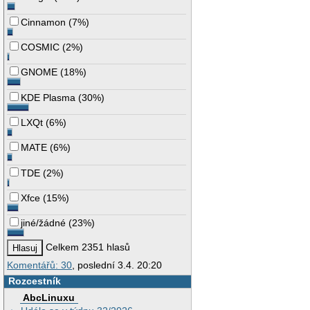
Cinnamon
(
7%
)
COSMIC
(
2%
)
GNOME
(
18%
)
KDE Plasma
(
30%
)
LXQt
(
6%
)
MATE
(
6%
)
TDE
(
2%
)
Xfce
(
15%
)
jiné/žádné
(
23%
)
Celkem 2351 hlasů
Komentářů: 30
, poslední 3.4. 20:20
Rozcestník
AbcLinuxu